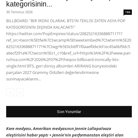
kategorisinin...
30 Temmuz 2026
186
BILLBOARD: "BİR İRONİ OLARAK, BTS'İN TEKLİSİ ZATEN ASYA POP
KATEGORİSİNİN DIŞINDA KALACAKTI"
https://twitter.com/PopEmpirex/status/2082521633688871171?
ref_src=twsrc%5Etfw%7Ctwcamp%5Etweetembed%7Ctwterm%5E20
82521633688871171%7Ctwgr%5E0cb6ff1f0aaef0de3d1ec45a6bf9dc5
a6ecf291a%7Ctwcon%5Es1_c10&ref_url=https%3A%2F%2Fwww.pan
nchoa.com%2F2026%2F07%2Ftheqoo-billboard-ironically-bts-
single.html BTS, geri dönüş albümleri ARIRANG bünyesindeki
parçaları 2027 Grammy Ödülleri değerlendirmesine
sunmayacaklarını...
Son Yorumlar
Kore medyası, Amerikan medyasının Jennie Lollapalooza
eleştirisini haber yaptı + Jennie’nin performanstan eleştiri alan