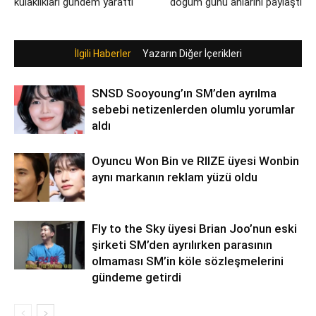
kulaklıkları gündem yarattı
doğum günü anlarını paylaştı
İlgili Haberler
Yazarın Diğer İçerikleri
SNSD Sooyoung’ın SM’den ayrılma
sebebi netizenlerden olumlu yorumlar
aldı
Oyuncu Won Bin ve RIIZE üyesi Wonbin
aynı markanın reklam yüzü oldu
Fly to the Sky üyesi Brian Joo’nun eski
şirketi SM’den ayrılırken parasının
olmaması SM’in köle sözleşmelerini
gündeme getirdi