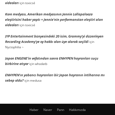
videoları
için
toxicsé
Kore medyası, Amerikan medyasının Jennie Lollapalooza
eleştirisini haber yaptı + Jennie’nin performanstan eleştiri alan
videoları
için
toxicsé
JYP Entertainment bünyesindeki 20 isim, Grammy’yi düzenleyen
Recording Academy’ye oy hakkı olan üye olarak seçildi
için
Nyctophilia ~
Japon ENGENE’in vefatından sonra ENHYPEN hayranları suçu
birbirine atıyor
için
whodatb
ENHYPEN’ın yabancı hayranları bir Japon hayranın intiharına mı
sebep oldu?
için
medusa
Haber
Naver
Pann
Hakkımızda