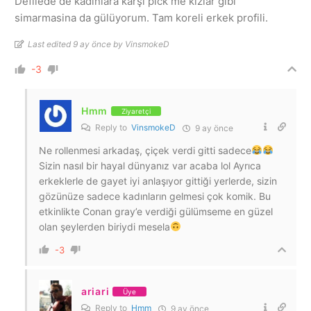
Defilede de kadınlara karşı pick me kızlar gibi
simarmasina da gülüyorum. Tam koreli erkek profili.
Last edited 9 ay önce by VinsmokeD
-3
Hmm
Ziyaretçi
Reply to
VinsmokeD
9 ay önce
Ne rollenmesi arkadaş, çiçek verdi gitti sadece
Sizin nasıl bir hayal dünyanız var acaba lol Ayrıca
erkeklerle de gayet iyi anlaşıyor gittiği yerlerde, sizin
gözünüze sadece kadınların gelmesi çok komik. Bu
etkinlikte Conan gray’e verdiği gülümseme en güzel
olan şeylerden biriydi mesela
-3
ariari
Üye
Reply to
Hmm
9 ay önce