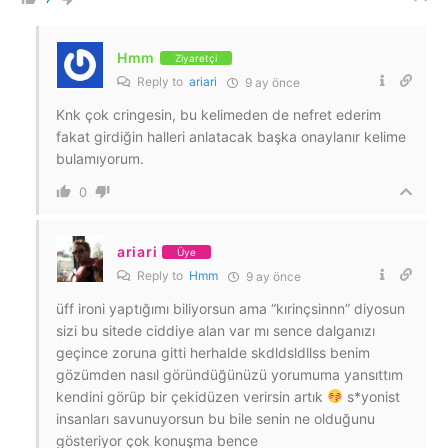
Hmm
Ziyaretçi
Reply to
ariari
9 ay önce
Knk çok cringesin, bu kelimeden de nefret ederim
fakat girdiğin halleri anlatacak başka onaylanır kelime
bulamıyorum.
0
ariari
Üye
Reply to
Hmm
9 ay önce
üff ironi yaptığımı biliyorsun ama “kırinçsinnn” diyosun
sizi bu sitede ciddiye alan var mı sence dalganızı
geçince zoruna gitti herhalde skdldsldllss benim
gözümden nasıl göründüğünüzü yorumuma yansıttım
kendini görüp bir çekidüzen verirsin artık
s*yonist
insanları savunuyorsun bu bile senin ne olduğunu
gösteriyor çok konuşma bence