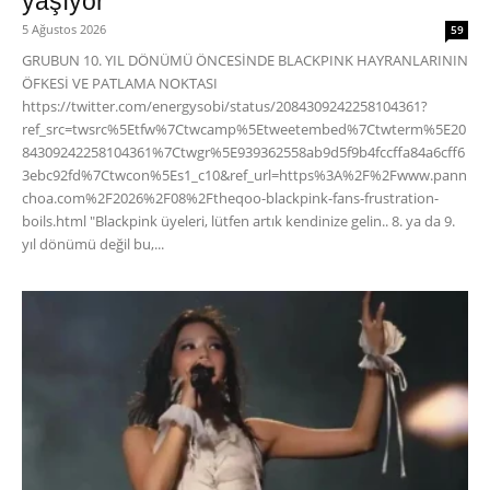
yaşıyor
5 Ağustos 2026
59
GRUBUN 10. YIL DÖNÜMÜ ÖNCESİNDE BLACKPINK HAYRANLARININ
ÖFKESİ VE PATLAMA NOKTASI
https://twitter.com/energysobi/status/2084309242258104361?
ref_src=twsrc%5Etfw%7Ctwcamp%5Etweetembed%7Ctwterm%5E20
84309242258104361%7Ctwgr%5E939362558ab9d5f9b4fccffa84a6cff6
3ebc92fd%7Ctwcon%5Es1_c10&ref_url=https%3A%2F%2Fwww.pann
choa.com%2F2026%2F08%2Ftheqoo-blackpink-fans-frustration-
boils.html "Blackpink üyeleri, lütfen artık kendinize gelin.. 8. ya da 9.
yıl dönümü değil bu,...