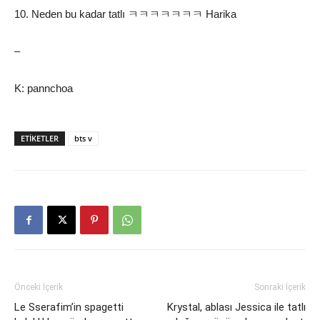
10. Neden bu kadar tatlı ㅋㅋㅋㅋㅋㅋㅋ Harika
–
K: pannchoa
ETIKETLER
bts v
Önceki İçerik
Sonraki İçerik
Le Sserafim’in spagetti
Krystal, ablası Jessica ile tatlı