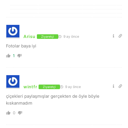
Arisu
9 ay önce
Ziyaretçi
Fotolar baya iyi
1
wintfr
9 ay önce
Ziyaretçi
çiçekleri paylaşmışlar gerçekten de öyle böyle
kıskanmadım
0