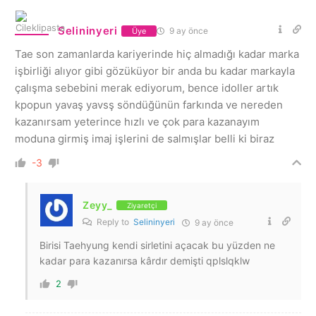
Selininyeri
9 ay önce
Üye
Tae son zamanlarda kariyerinde hiç almadığı kadar marka
işbirliği alıyor gibi gözüküyor bir anda bu kadar markayla
çalışma sebebini merak ediyorum, bence idoller artık
kpopun yavaş yavsş söndüğünün farkında ve nereden
kazanırsam yeterince hızlı ve çok para kazanayım
moduna girmiş imaj işlerini de salmışlar belli ki biraz
-3
Zeyy_
Ziyaretçi
Reply to
Selininyeri
9 ay önce
Birisi Taehyung kendi sirletini açacak bu yüzden ne
kadar para kazanırsa kârdır demişti qplslqklw
2