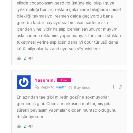
elinde cocacolasını gezdirip üstüne elçi olup (güya
iyilik meleği bunlar) reklam çekiminde bileğinde unicef
bilekliği takmasıydı resmen dalga geçiyordu bana
göre bu kadar haysiyetsiz bir insan sadece alıp
içenden yine iyidir ha alıp içenleri savunuyor muyum
asla sadece reklamını yapıp manyak fanlarının stokları
tüketmesi yerine alıp içsin daha iyi öbür türlüsü daha
kötü milyonlar kazandırıyorsun s*yonistlere
2
Yasemin.
Üye
Reply to
wintfr
9 ay önce
En azından tae gibi milletin gözüne sokmuyorlar
görmemiş gibi. Cocola markasına muhtaçmış gibi
sürekli paylaşım yapmalar cidden muhtaç olduğunu
düşünüyorum
2