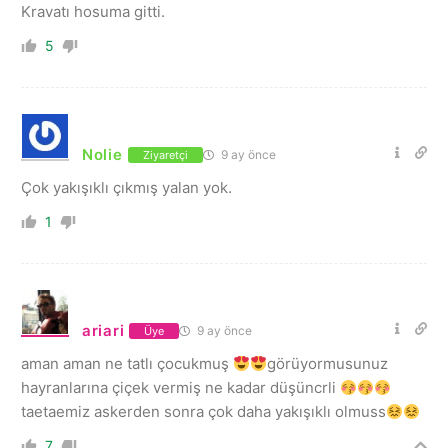
Kravatı hosuma gitti.
5
Nolie
9 ay önce
Ziyaretçi
Çok yakışıklı çıkmış yalan yok.
1
ariari
9 ay önce
Üye
aman aman ne tatlı çocukmuş
görüyormusunuz
hayranlarına çiçek vermiş ne kadar düşüncrli
taetaemiz askerden sonra çok daha yakışıklı olmuss
7