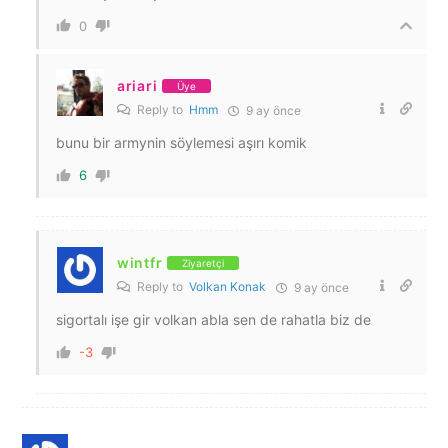
0
ariari
Üye
Reply to
Hmm
9 ay önce
bunu bir armynin söylemesi aşırı komik
6
wintfr
Ziyaretçi
Reply to
Volkan Konak
9 ay önce
sigortalı işe gir volkan abla sen de rahatla biz de
-3