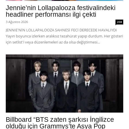
Jennie’nin Lollapalooza festivalindeki
headliner performansı ilgi çekti
3 Ağustos 2026
208
JENNIE'NİN LOLLAPALOOZA SAHNESİ FECİ DERECEDE HAVALIYDI
Yayın boyunca izlerken aralıksız tezahürat yapıp durdum. Her gösteri
için setlist'i veya düzenlemeleri az da olsa değiştirmesi...
Billboard “BTS zaten şarkısı İngilizce
olduğu için Grammys’te Asya Pop