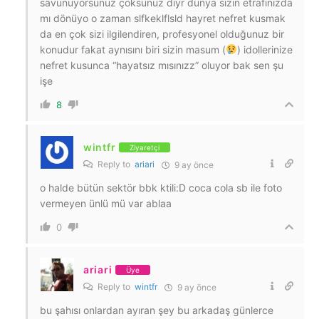
savunuyorsunuz çoksunuz diyr dünya sizin etrafınızda
mı dönüyo o zaman slfkeklflsld hayret nefret kusmak
da en çok sizi ilgilendiren, profesyonel olduğunuz bir
konudur fakat aynısını biri sizin masum (
) idollerinize
nefret kusunca “hayatsız mısınızz” oluyor bak sen şu
işe
8
wintfr
Ziyaretçi
Reply to
ariari
9 ay önce
o halde bütün sektör bbk ktili:D coca cola sb ile foto
vermeyen ünlü mü var ablaa
0
ariari
Üye
Reply to
wintfr
9 ay önce
bu şahısı onlardan ayıran şey bu arkadaş günlerce