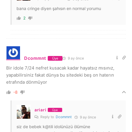
bana cringe diyen şahısın en normal yorumu
2
Dcommnt
9 ay önce
Üye
Bir idole 7/24 nefret kusacak kadar hayatsız mısınız,
yapabilirsiniz fakat dünya bu sitedeki beş on haterın
etrafında dönmüyor
-8
ariari
Üye
Reply to
Dcommnt
9 ay önce
siz de bebek k@tili idolünüzü ölümüne