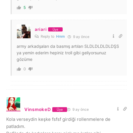
5
ariari
Üye
Reply to
Hmm
9 ay önce
army arkadşaları da basmış artıları SLDLDLDLDLDŞS
ya yemin ederim hepiniz troll gibi geliyorsunuz
gözüme
0
VinsmokeD
9 ay önce
Üye
Kola verseydin keşke fsfsf girdiği rollenmelere de
patladım.