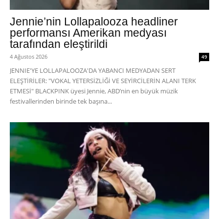
Jennie’nin Lollapalooza headliner
performansı Amerikan medyası
tarafından eleştirildi
4 Ağustos 2026
49
JENNIE'YE LOLLAPALOOZA'DA YABANCI MEDYADAN SERT
ELEŞTİRİLER: "VOKAL YETERSİZLİĞİ VE SEYİRCİLERİN ALANI TERK
ETMESİ" BLACKPINK üyesi Jennie, ABD’nin en büyük müzik
festivallerinden birinde tek başına...