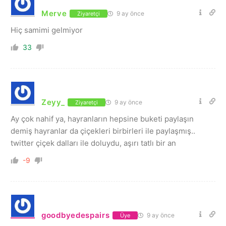
Merve
9 ay önce
Ziyaretçi
Hiç samimi gelmiyor
33
Zeyy_
9 ay önce
Ziyaretçi
Ay çok nahif ya, hayranların hepsine buketi paylaşın
demiş hayranlar da çiçekleri birbirleri ile paylaşmış..
twitter çiçek dalları ile doluydu, aşırı tatlı bir an
-9
goodbyedespairs
9 ay önce
Üye