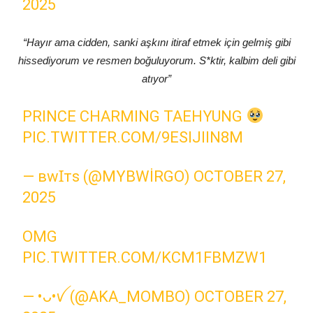
2025
“Hayır ama cidden, sanki aşkını itiraf etmek için gelmiş gibi
hissediyorum ve resmen boğuluyorum. S*ktir, kalbim deli gibi
atıyor”
PRINCE CHARMING TAEHYUNG
PIC.TWITTER.COM/9ESIJIIN8M
— ʙᴡꞮᴛꜱ (@MYBWIRGO)
OCTOBER 27,
2025
OMG
PIC.TWITTER.COM/KCM1FBMZW1
— •ᴗ•ꪜ (@AKA_MOMBO)
OCTOBER 27,