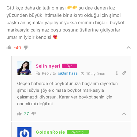
Gittikçe daha da tatlı olması
şu dae denen kız
yüzünden büyük ihtimalle bir sıkıntı olduğu için şimdi
başka anlaşmalar yapılıyor yoksa eminim hiçbiri boykot
markasıyla çalışmaz boşu boşuna üstlerine gidiyorlar
umarım iyidir kendisi
-40
Selininyeri
Üye
Reply to
bıktım haaa
10 ay önce
Geçen haberde of boykotunuza başlarım diyordun
şimdi şöyle şöyle olmasa boykot markasıyla
çalışmazdı diyorsun. Karar ver boykot senin için
önemli mi değil mi
27
GoldenRosie
Ziyaretçi