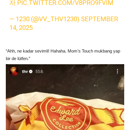
자
PIC.TWITTER.COM/V8PRO9FVIM
— 1230 (@VV_THV1230)
SEPTEMBER
14, 2025
“Ahh, ne kadar sevimli! Hahaha. Mom’s Touch mukbang yap
bir de lütfen.”