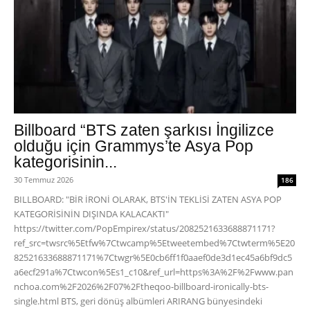
Billboard “BTS zaten şarkısı İngilizce
olduğu için Grammys’te Asya Pop
kategorisinin...
30 Temmuz 2026
186
BILLBOARD: "BİR İRONİ OLARAK, BTS'İN TEKLİSİ ZATEN ASYA POP
KATEGORİSİNİN DIŞINDA KALACAKTI"
https://twitter.com/PopEmpirex/status/2082521633688871171?
ref_src=twsrc%5Etfw%7Ctwcamp%5Etweetembed%7Ctwterm%5E20
82521633688871171%7Ctwgr%5E0cb6ff1f0aaef0de3d1ec45a6bf9dc5
a6ecf291a%7Ctwcon%5Es1_c10&ref_url=https%3A%2F%2Fwww.pan
nchoa.com%2F2026%2F07%2Ftheqoo-billboard-ironically-bts-
single.html BTS, geri dönüş albümleri ARIRANG bünyesindeki