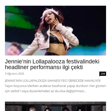
Jennie’nin Lollapalooza festivalindeki
headliner performansı ilgi çekti
3 Ağustos 2026
208
JENNIE'NİN LOLLAPALOOZA SAHNESİ FECİ DERECEDE HAVALIYDI
Yayın boyunca izlerken aralıksız tezahürat yapıp durdum. Her gösteri
için setlist'i veya düzenlemeleri az da olsa değiştirmesi...