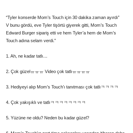
“Tyler konserde Mom’s Touch için 30 dakika zaman ayırdı”
V bunu gördü, eve Tyler tişörtü giyerek gitti, Mom’s Touch
Edward Burger sipariş etti ve hem Tyler’a hem de Mom’s
Touch adına selam verdi.”
1. Ah, ne kadar tatlı…
2. Çok güzelㅠㅠㅠ Video çok tatlıㅠㅠㅠㅠ
3. Hediyeyi alıp Mom’s Touch’ı tanıtması çok tatlıㅋㅋㅋㅋ
4. Çok yakışıklı ve tatlıㅋㅋㅋㅋㅋㅋㅋㅋ
5. Yüzüne ne oldu? Neden bu kadar güzel?