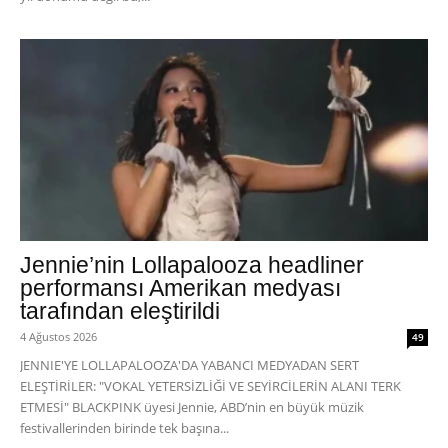
Jennie’nin Lollapalooza headliner
performansı Amerikan medyası
tarafından eleştirildi
4 Ağustos 2026
49
JENNIE'YE LOLLAPALOOZA'DA YABANCI MEDYADAN SERT
ELEŞTİRİLER: "VOKAL YETERSİZLİĞİ VE SEYİRCİLERİN ALANI TERK
ETMESİ" BLACKPINK üyesi Jennie, ABD’nin en büyük müzik
festivallerinden birinde tek başına...