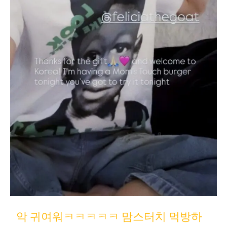
악 귀여워ㅋㅋㅋㅋㅋ 맘스터치 먹방하