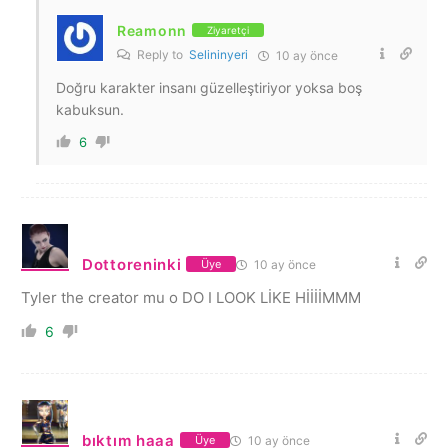
Reamonn
Ziyaretçi
Reply to
Selininyeri
10 ay önce
Doğru karakter insanı güzelleştiriyor yoksa boş
kabuksun.
6
Dottoreninki
10 ay önce
Üye
Tyler the creator mu o DO I LOOK LİKE HİİİİMMM
6
bıktım haaa
10 ay önce
Üye