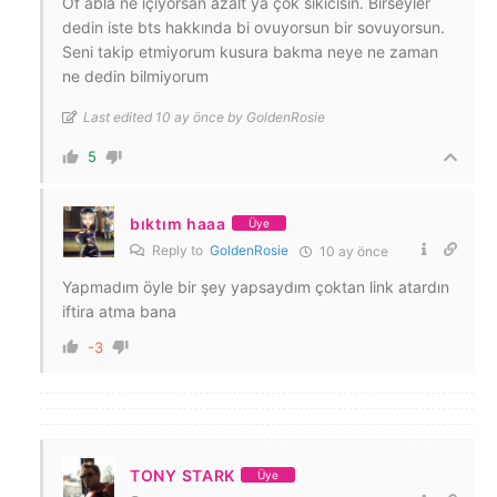
Of abla ne içiyorsan azalt ya çok sıkıcısın. Birseyler
dedin iste bts hakkında bi ovuyorsun bir sovuyorsun.
Seni takip etmiyorum kusura bakma neye ne zaman
ne dedin bilmiyorum
Last edited 10 ay önce by GoldenRosie
5
bıktım haaa
Üye
Reply to
GoldenRosie
10 ay önce
Yapmadım öyle bir şey yapsaydım çoktan link atardın
iftira atma bana
-3
TONY STARK
Üye