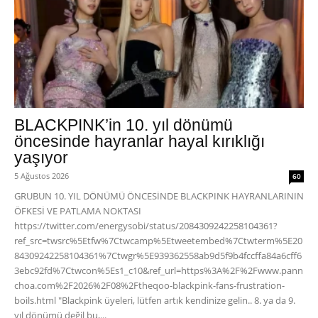
BLACKPINK’in 10. yıl dönümü
öncesinde hayranlar hayal kırıklığı
yaşıyor
5 Ağustos 2026
60
GRUBUN 10. YIL DÖNÜMÜ ÖNCESİNDE BLACKPINK HAYRANLARININ
ÖFKESİ VE PATLAMA NOKTASI
https://twitter.com/energysobi/status/2084309242258104361?
ref_src=twsrc%5Etfw%7Ctwcamp%5Etweetembed%7Ctwterm%5E20
84309242258104361%7Ctwgr%5E939362558ab9d5f9b4fccffa84a6cff6
3ebc92fd%7Ctwcon%5Es1_c10&ref_url=https%3A%2F%2Fwww.pann
choa.com%2F2026%2F08%2Ftheqoo-blackpink-fans-frustration-
boils.html "Blackpink üyeleri, lütfen artık kendinize gelin.. 8. ya da 9.
yıl dönümü değil bu,...