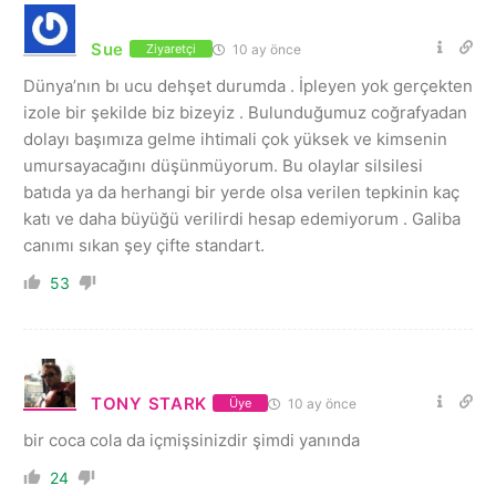
Sue
10 ay önce
Ziyaretçi
Dünya’nın bı ucu dehşet durumda . İpleyen yok gerçekten
izole bir şekilde biz bizeyiz . Bulunduğumuz coğrafyadan
dolayı başımıza gelme ihtimali çok yüksek ve kimsenin
umursayacağını düşünmüyorum. Bu olaylar silsilesi
batıda ya da herhangi bir yerde olsa verilen tepkinin kaç
katı ve daha büyüğü verilirdi hesap edemiyorum . Galiba
canımı sıkan şey çifte standart.
53
TONY STARK
10 ay önce
Üye
bir coca cola da içmişsinizdir şimdi yanında
24