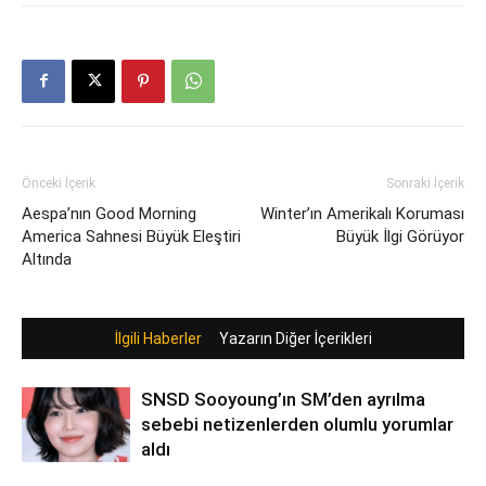
Önceki İçerik
Sonraki İçerik
Aespa’nın Good Morning
Winter’ın Amerikalı Koruması
America Sahnesi Büyük Eleştiri
Büyük İlgi Görüyor
Altında
İlgili Haberler
Yazarın Diğer İçerikleri
SNSD Sooyoung’ın SM’den ayrılma
sebebi netizenlerden olumlu yorumlar
aldı