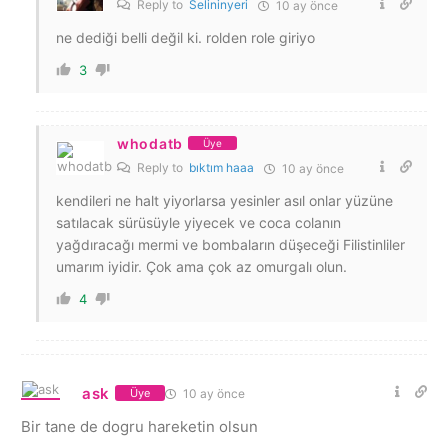
Reply to
Selininyeri
10 ay önce
ne dediği belli değil ki. rolden role giriyo
3
whodatb
Üye
Reply to
bıktım haaa
10 ay önce
kendileri ne halt yiyorlarsa yesinler asıl onlar yüzüne
satılacak sürüsüyle yiyecek ve coca colanın
yağdıracağı mermi ve bombaların düşeceği Filistinliler
umarım iyidir. Çok ama çok az omurgalı olun.
4
ask
10 ay önce
Üye
Bir tane de dogru hareketin olsun