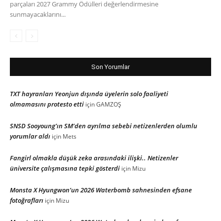
parçaları 2027 Grammy Ödülleri değerlendirmesine
sunmayacaklarını...
Son Yorumlar
TXT hayranları Yeonjun dışında üyelerin solo faaliyeti
olmamasını protesto etti
için
GAMZOŞ
SNSD Sooyoung’ın SM’den ayrılma sebebi netizenlerden olumlu
yorumlar aldı
için
Mets
Fangirl olmakla düşük zeka arasındaki ilişki.. Netizenler
üniversite çalışmasına tepki gösterdi
için
Mizu
Monsta X Hyungwon’un 2026 Waterbomb sahnesinden efsane
fotoğrafları
için
Mizu