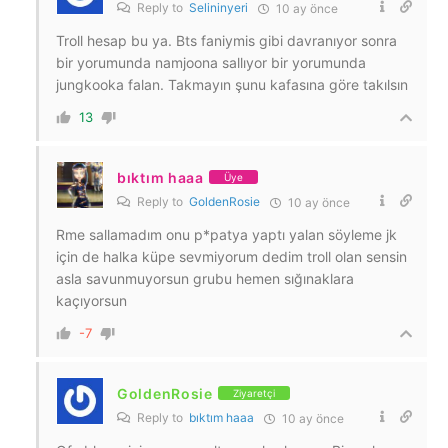
Reply to
Selininyeri
10 ay önce
Troll hesap bu ya. Bts faniymis gibi davranıyor sonra
bir yorumunda namjoona sallıyor bir yorumunda
jungkooka falan. Takmayın şunu kafasına göre takılsın
13
bıktım haaa
Üye
Reply to
GoldenRosie
10 ay önce
Rme sallamadım onu p*patya yaptı yalan söyleme jk
için de halka küpe sevmiyorum dedim troll olan sensin
asla savunmuyorsun grubu hemen sığınaklara
kaçıyorsun
-7
GoldenRosie
Ziyaretçi
Reply to
bıktım haaa
10 ay önce