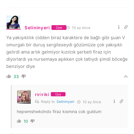
Selininyeri
10 ay önce
Üye
Ya yakışıklılık cidden biraz karaktere de bağlı gibi şuan V
omurgalı bir duruş sergileseydi gözümüze çok yakışıklı
gelirdi ama artık gelmiyor kızılcık şerbeti firaz için
diyorlardı ya nursemaya aşıkken çok tatlıydı şimdi böceğe
benziyor diye
33
riririki
Üye
Reply to
Selininyeri
10 ay önce
hepwmshwkdndx firaz kısmına cok guldum
10