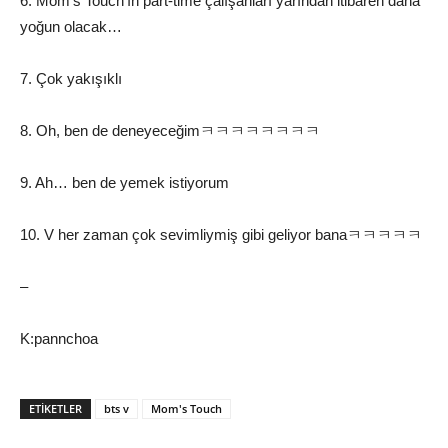
6. Mom’s Touch’ın part-time çalışanları yarından itibaren daha
yoğun olacak…
7. Çok yakışıklı
8. Oh, ben de deneyeceğimㅋㅋㅋㅋㅋㅋㅋㅋ
9. Ah… ben de yemek istiyorum
10. V her zaman çok sevimliymiş gibi geliyor banaㅋㅋㅋㅋㅋ
–
K:pannchoa
ETIKETLER
bts v
Mom's Touch