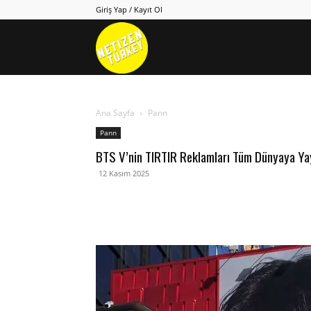
Giriş Yap / Kayıt Ol
Netizen
Turkey
Ana Sayfa
Pann
Pann
BTS V’nin TIRTIR Reklamları Tüm Dünyaya Yay
12 Kasım 2025