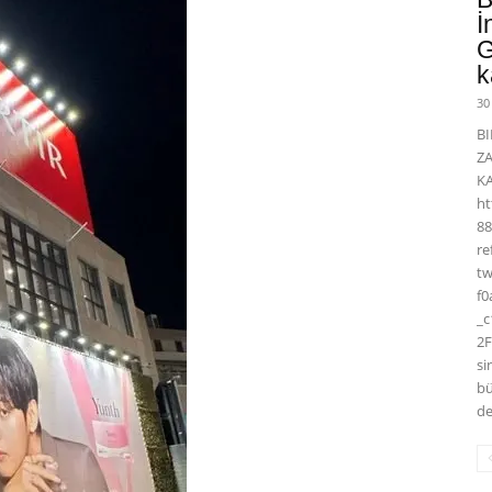
İ
G
k
30
BI
Z
K
ht
88
r
t
f0
_
2F
si
bü
de