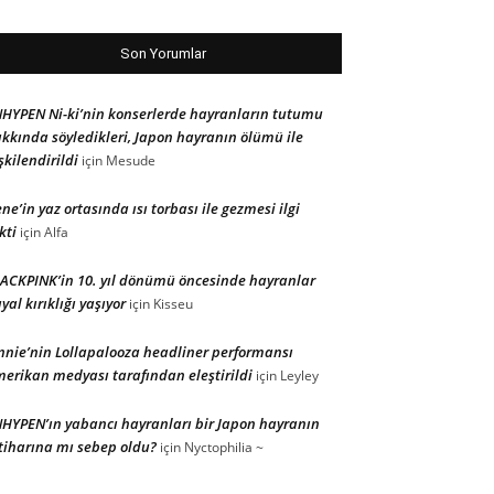
Son Yorumlar
HYPEN Ni-ki’nin konserlerde hayranların tutumu
kkında söyledikleri, Japon hayranın ölümü ile
işkilendirildi
için
Mesude
ene’in yaz ortasında ısı torbası ile gezmesi ilgi
kti
için
Alfa
ACKPINK’in 10. yıl dönümü öncesinde hayranlar
yal kırıklığı yaşıyor
için
Kisseu
nnie’nin Lollapalooza headliner performansı
erikan medyası tarafından eleştirildi
için
Leyley
HYPEN’ın yabancı hayranları bir Japon hayranın
tiharına mı sebep oldu?
için
Nyctophilia ~