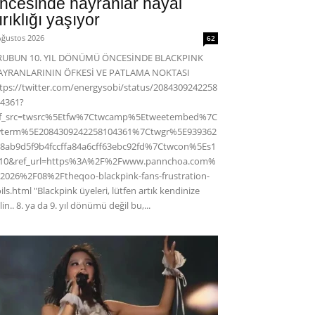
ncesinde hayranlar hayal
ırıklığı yaşıyor
Ağustos 2026
62
RUBUN 10. YIL DÖNÜMÜ ÖNCESİNDE BLACKPINK
AYRANLARININ ÖFKESİ VE PATLAMA NOKTASI
tps://twitter.com/energysobi/status/2084309242258
4361?
ef_src=twsrc%5Etfw%7Ctwcamp%5Etweetembed%7C
wterm%5E2084309242258104361%7Ctwgr%5E939362
8ab9d5f9b4fccffa84a6cff63ebc92fd%7Ctwcon%5Es1
c10&ref_url=https%3A%2F%2Fwww.pannchoa.com%
2026%2F08%2Ftheqoo-blackpink-fans-frustration-
ils.html "Blackpink üyeleri, lütfen artık kendinize
lin.. 8. ya da 9. yıl dönümü değil bu,...