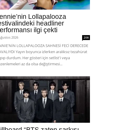
ennie’nin Lollapalooza
estivalindeki headliner
erformansı ilgi çekti
Ağustos 2026
208
ENNIE'NİN LOLLAPALOOZA SAHNESİ FECİ DERECEDE
VALIYDI Yayın boyunca izlerken aralıksız tezahürat
pıp durdum. Her gösteri için setlist'i veya
zenlemeleri az da olsa değiştirmesi...
illboard “BTS zaten şarkısı