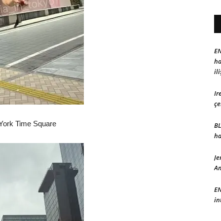
EN
ha
il
Ir
çe
York Time Square
BL
ha
Je
Am
EN
in