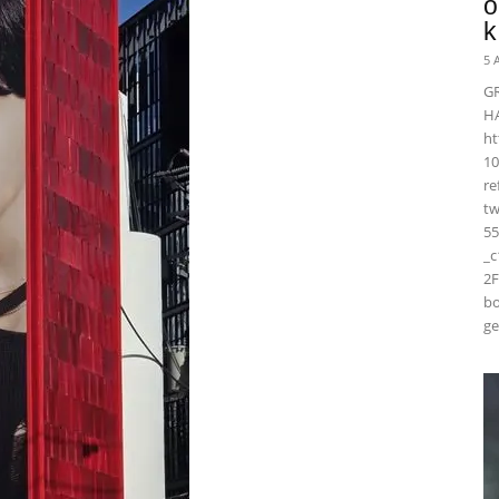
ö
k
5 
G
H
ht
10
r
t
55
_
2F
bo
ge