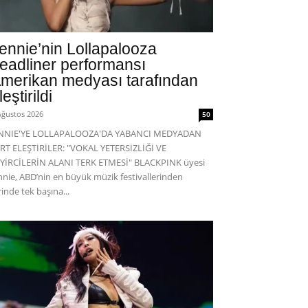
ennie’nin Lollapalooza
eadliner performansı
merikan medyası tarafından
leştirildi
Ağustos 2026
50
ENNIE'YE LOLLAPALOOZA'DA YABANCI MEDYADAN
RT ELEŞTİRİLER: "VOKAL YETERSİZLİĞİ VE
YİRCİLERİN ALANI TERK ETMESİ" BLACKPINK üyesi
nnie, ABD’nin en büyük müzik festivallerinden
rinde tek başına...