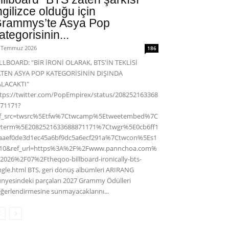
ngilizce olduğu için
rammys’te Asya Pop
ategorisinin...
 Temmuz 2026
186
LLBOARD: "BİR İRONİ OLARAK, BTS'İN TEKLİSİ
ATEN ASYA POP KATEGORİSİNİN DIŞINDA
ALACAKTI"
tps://twitter.com/PopEmpirex/status/208252163368
71171?
ef_src=twsrc%5Etfw%7Ctwcamp%5Etweetembed%7C
wterm%5E2082521633688871171%7Ctwgr%5E0cb6ff1
aaef0de3d1ec45a6bf9dc5a6ecf291a%7Ctwcon%5Es1
c10&ref_url=https%3A%2F%2Fwww.pannchoa.com%
2026%2F07%2Ftheqoo-billboard-ironically-bts-
ngle.html BTS, geri dönüş albümleri ARIRANG
nyesindeki parçaları 2027 Grammy Ödülleri
ğerlendirmesine sunmayacaklarını...