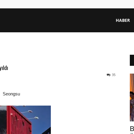
HABER
ıldı
35
Seongsu
B