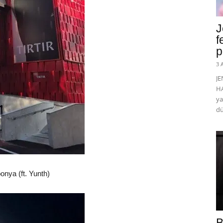
J
f
p
3 
J
HA
ya
dü
onya (ft. Yunth)
B