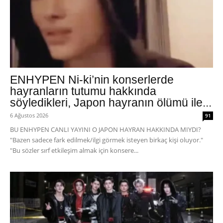
ENHYPEN Ni-ki’nin konserlerde
hayranların tutumu hakkında
söyledikleri, Japon hayranın ölümü ile...
6 Ağustos 2026
91
BU ENHYPEN CANLI YAYINI O JAPON HAYRAN HAKKINDA MIYDI?
"Bazen sadece fark edilmek/ilgi görmek isteyen birkaç kişi oluyor."
"Bu sözler sırf etkileşim almak için konsere...