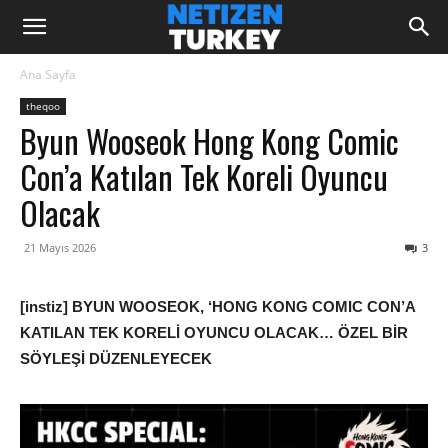
Ana Sayfa
theqoo
Byun Wooseok Hong Kong Comic
Con’a Katılan Tek Koreli Oyuncu
Olacak
21 Mayıs 2026
3
[instiz] BYUN WOOSEOK, ‘HONG KONG COMIC CON’A
KATILAN TEK KORELİ OYUNCU OLACAK… ÖZEL BİR
SÖYLEŞİ DÜZENLEYECEK