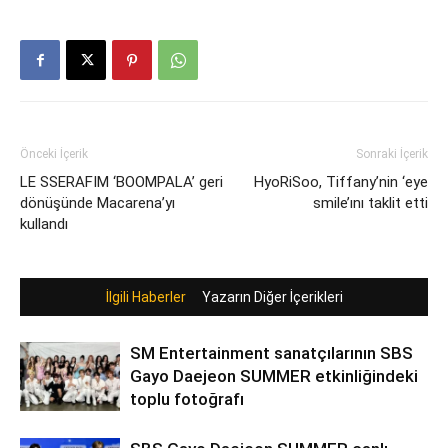
Önceki İçerik
Sonraki İçerik
LE SSERAFIM ‘BOOMPALA’ geri
HyoRiSoo, Tiffany’nin ‘eye
dönüşünde Macarena’yı
smile’ını taklit etti
kullandı
İlgili Haberler
Yazarın Diğer İçerikleri
SM Entertainment sanatçılarının SBS
Gayo Daejeon SUMMER etkinliğindeki
toplu fotoğrafı