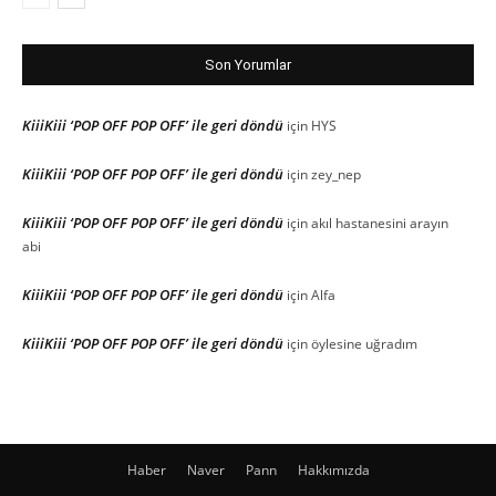
Son Yorumlar
KiiiKiii ‘POP OFF POP OFF’ ile geri döndü
için
HYS
KiiiKiii ‘POP OFF POP OFF’ ile geri döndü
için
zey_nep
KiiiKiii ‘POP OFF POP OFF’ ile geri döndü
için
akıl hastanesini arayın
abi
KiiiKiii ‘POP OFF POP OFF’ ile geri döndü
için
Alfa
KiiiKiii ‘POP OFF POP OFF’ ile geri döndü
için
öylesine uğradım
Haber
Naver
Pann
Hakkımızda