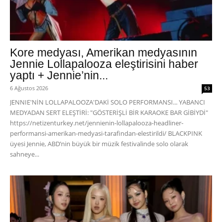
Kore medyası, Amerikan medyasının
Jennie Lollapalooza eleştirisini haber
yaptı + Jennie’nin...
6 Ağustos 2026
53
JENNIE'NİN LOLLAPALOOZA'DAKİ SOLO PERFORMANSI... YABANCI
MEDYADAN SERT ELEŞTİRİ: "GÖSTERİŞLİ BİR KARAOKE BAR GİBİYDİ"
https://netizenturkey.net/jennienin-lollapalooza-headliner-
performansi-amerikan-medyasi-tarafindan-elestirildi/ BLACKPINK
üyesi Jennie, ABD’nin büyük bir müzik festivalinde solo olarak
sahneye...