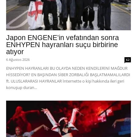
Japon ENGENE’in vefatından sonra
ENHYPEN hayranları suçu birbirine
atıyor
6 Ağustos 2026
62
ENHYPEN HAYRANLARI BU OLAYDA NEDEN KENDİLERİNİ MAĞDUR
HİSSEDİYOR? EN BAŞINDAN SİBER ZORBALIĞI BAŞLATMAMALILARDI
ft. ULUSLARARASI HAYRANLAR İnternette o kişi hakkında ileri geri
konuşup duran...