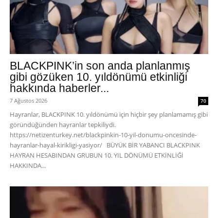
BLACKPINK’in son anda planlanmış
gibi gözüken 10. yıldönümü etkinliği
hakkında haberler...
7 Ağustos 2026
70
Hayranlar, BLACKPINK 10. yıldönümü için hiçbir şey planlamamış gibi
göründüğünden hayranlar tepkiliydi.
https://netizenturkey.net/blackpinkin-10-yil-donumu-oncesinde-
hayranlar-hayal-kirikligi-yasiyor/ BÜYÜK BİR YABANCI BLACKPINK
HAYRAN HESABINDAN GRUBUN 10. YIL DÖNÜMÜ ETKİNLİĞİ
HAKKINDA...