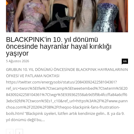
BLACKPINK’in 10. yıl dönümü
öncesinde hayranlar hayal kırıklığı
yaşıyor
5 Ağustos 2026
66
GRUBUN 10. YIL DÖNÜMÜ ÖNCESİNDE BLACKPINK HAYRANLARININ
ÖFKESİ VE PATLAMA NOKTASI
https://twitter.com/energysobi/status/2084309242258104361?
ref_src=twsrc%5Etfw%7Ctwcamp%5Etweetembed%7Ctwterm%5E20
84309242258104361%7Ctwgr%5E939362558ab9d5f9b4fccffa84a6cff6
3ebc92fd%7Ctwcon%5Es1_c10&ref_url=https%3A%2F%2Fwww.pann
choa.com%2F2026%2F08%2Ftheqoo-blackpink-fans-frustration-
boils.html "Blackpink üyeleri, lütfen artık kendinize gelin.. 8. ya da 9.
yıl dönümü değil bu,...