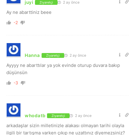
juyi
2 ay önce
Ziyaretçi
Ay ne abarttiniz beee
-2
Hanna
2 ay önce
Ziyaretçi
Ayyyy ne abarttılar ya yok evinde oturup duvara bakıp
düşünsün
-3
whodatb
2 ay önce
Ziyaretçi
arkadaşlar sizin milletinizle alakası olmayan tarihi olayla
ilgili bir tartışma varken çıkıp ne uzattınız diyemezsiniz?