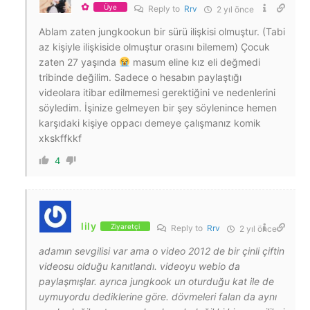
✿
Üye
Reply to
Rrv
2 yıl önce
Ablam zaten jungkookun bir sürü ilişkisi olmuştur. (Tabi
az kişiyle ilişkiside olmuştur orasını bilemem) Çocuk
zaten 27 yaşında
masum eline kız eli değmedi
tribinde değilim. Sadece o hesabın paylaştığı
videolara itibar edilmemesi gerektiğini ve nedenlerini
söyledim. İşinize gelmeyen bir şey söylenince hemen
karşıdaki kişiye oppacı demeye çalışmanız komik
xkskffkkf
4
lily
Ziyaretçi
Reply to
Rrv
2 yıl önce
adamın sevgilisi var ama o video 2012 de bir çinli çiftin
videosu olduğu kanıtlandı. videoyu webio da
paylaşmışlar. ayrıca jungkook un oturduğu kat ile de
uymuyordu dediklerine göre. dövmeleri falan da aynı