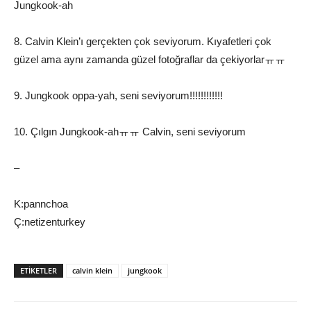
Jungkook-ah
8. Calvin Klein’ı gerçekten çok seviyorum. Kıyafetleri çok
güzel ama aynı zamanda güzel fotoğraflar da çekiyorlarㅠㅠ
9. Jungkook oppa-yah, seni seviyorum!!!!!!!!!!!!
10. Çılgın Jungkook-ahㅠㅠ Calvin, seni seviyorum
–
K:pannchoa
Ç:netizenturkey
ETIKETLER
calvin klein
jungkook