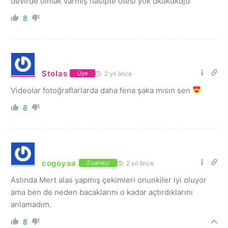
devirde olmak varmış nasipte ötesi yok dkdkdkdjd
8
Stolas
2 yıl önce
Üye
Videolar fotoğraflarlarda daha fena şaka mısın sen
8
cogoyaa
2 yıl önce
Ziyaretçi
Aslında Mert alas yapmış çekimleri onunkiler iyi oluyor
ama ben de neden bacaklarını o kadar açtırdıklarını
anlamadım.
8