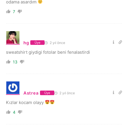
odama asardım
7
hg
2 yıl önce
Üye
sweatshirt giydigi fotolar beni fenalastirdi
13
Astrea
2 yıl önce
Üye
Kızlar kocam olayy
4