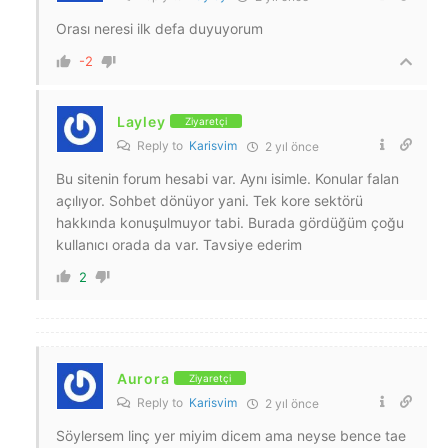
Orası neresi ilk defa duyuyorum
-2
Layley
Ziyaretçi
Reply to
Karisvim
2 yıl önce
Bu sitenin forum hesabi var. Aynı isimle. Konular falan
açılıyor. Sohbet dönüyor yani. Tek kore sektörü
hakkında konuşulmuyor tabi. Burada gördüğüm çoğu
kullanıcı orada da var. Tavsiye ederim
2
Aurora
Ziyaretçi
Reply to
Karisvim
2 yıl önce
Söylersem linç yer miyim dicem ama neyse bence tae