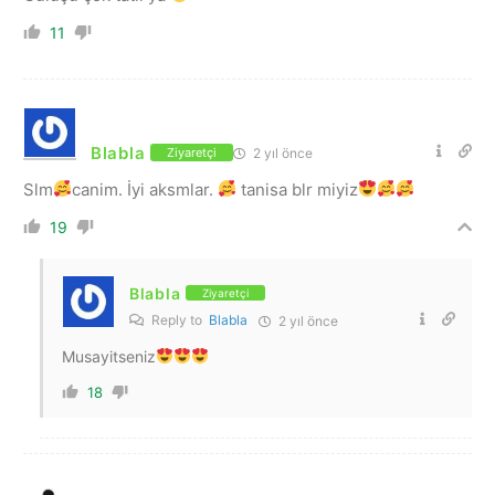
11
Blabla
2 yıl önce
Ziyaretçi
Slm
canim. İyi aksmlar.
tanisa blr miyiz
19
Blabla
Ziyaretçi
Reply to
Blabla
2 yıl önce
Musayitseniz
18