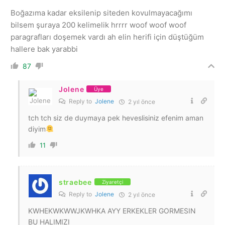
Boğazıma kadar eksilenip siteden kovulmayacağımı
bilsem şuraya 200 kelimelik hrrrr woof woof woof
paragrafları doşemek vardı ah elin herifi için düştüğüm
hallere bak yarabbi
87
Jolene
Üye
Reply to
Jolene
2 yıl önce
tch tch siz de duymaya pek heveslisiniz efenim aman
diyim
11
straebee
Ziyaretçi
Reply to
Jolene
2 yıl önce
KWHEKWKWWJKWHKA AYY ERKEKLER GORMESIN
BU HALIMIZI