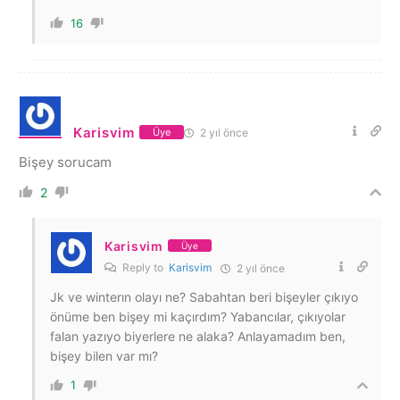
16
Karisvim
2 yıl önce
Üye
Bişey sorucam
2
Karisvim
Üye
Reply to
Karisvim
2 yıl önce
Jk ve winterın olayı ne? Sabahtan beri bişeyler çıkıyo
önüme ben bişey mi kaçırdım? Yabancılar, çıkıyolar
falan yazıyo biyerlere ne alaka? Anlayamadım ben,
bişey bilen var mı?
1