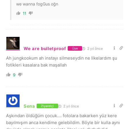
we wanna fogGus oğn
11
We are bulletproof
2 yıl önce
Üye
Ah jungkookum ah instayı silmeseydin ne likelardım şu
fotikleri kasalara bak maşallah
9
Sena
2 yıl önce
Ziyaretçi
Aşkından öldüğüm çocuk…. fotolara bakarken yüz kere
bayılmışım anca kendime gelebildim. Böyle bir kulla aynı