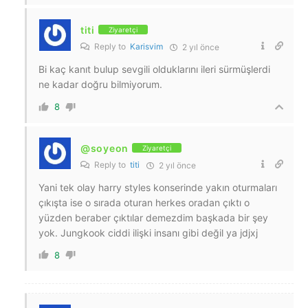
titi
Ziyaretçi
Reply to
Karisvim
2 yıl önce
Bi kaç kanıt bulup sevgili olduklarını ileri sürmüşlerdi
ne kadar doğru bilmiyorum.
8
@soyeon
Ziyaretçi
Reply to
titi
2 yıl önce
Yani tek olay harry styles konserinde yakın oturmaları
çıkışta ise o sırada oturan herkes oradan çıktı o
yüzden beraber çıktılar demezdim başkada bir şey
yok. Jungkook ciddi ilişki insanı gibi değil ya jdjxj
8