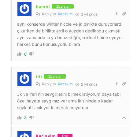
bambi
Ziyaretçi
Reply to
Karisvim
2 yıl önce
aynı konserde winter nicole ve jk birlikte duruyorlardı
çıkarken de birliktelerdi o yuzden dedikodu cıkmıştı
aynı zamanda iu ya benzediği için ideal tipine uyuyor
herkes bunu konusuyodu bi ara
6
titi
Ziyaretçi
Reply to
Karisvim
2 yıl önce
Jk ve Yeri nin sevgililerini bilmek istiyorum baya tabi
özel hayata saygımız var ama ikisininde o kadar
söylentisi çıkıyor ki merak ediyorum
3
Karisvim
Üye