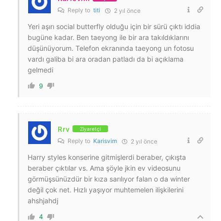
Reply to
titi
2 yıl önce
Yeri aşırı social butterfly olduğu için bir sürü çıktı iddia
bugüne kadar. Ben taeyong ile bir ara takıldıklarını
düşünüyorum. Telefon ekranında taeyong un fotosu
vardı galiba bi ara oradan patladı da bi açıklama
gelmedi
9
Rrv
Ziyaretçi
Reply to
Karisvim
2 yıl önce
Harry styles konserine gitmişlerdi beraber, çıkışta
beraber çıktılar vs. Ama şöyle jkin ev videosunu
görmüşsünüzdür bir kıza sarılıyor falan o da winter
değil çok net. Hızlı yaşıyor muhtemelen ilişkilerini
ahshjahdj
4