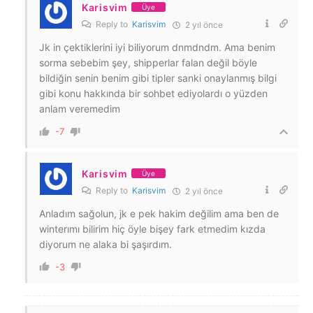
Karisvim
Üye
Reply to
Karisvim
2 yıl önce
Jk in çektiklerini iyi biliyorum dnmdndm. Ama benim
sorma sebebim şey, shipperlar falan değil böyle
bildiğin senin benim gibi tipler sanki onaylanmış bilgi
gibi konu hakkında bir sohbet ediyolardı o yüzden
anlam veremedim
-7
Karisvim
Üye
Reply to
Karisvim
2 yıl önce
Anladım sağolun, jk e pek hakim değilim ama ben de
winterımı bilirim hiç öyle bişey fark etmedim kızda
diyorum ne alaka bi şaşırdım.
-3