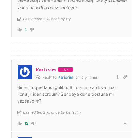
yerde değil zaten ama bu demek değil ki hiç sevgilileri
yok ama video bariz sahteydi
Last edited 2 yıl önce by lily
3
Karisvim
Üye
Reply to
Karisvim
2 yıl önce
Birileri triggerlandı galiba. Bir sorum vardı ve hazır
konu jk iken sordum? Zendaya dune postuna mı
yazsaydım?
Last edited 2 yıl önce by Karisvim
12