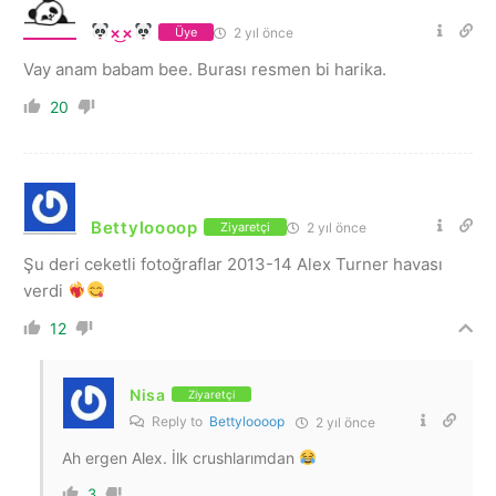
×͜×
2 yıl önce
Üye
Vay anam babam bee. Burası resmen bi harika.
20
Bettyloooop
2 yıl önce
Ziyaretçi
Şu deri ceketli fotoğraflar 2013-14 Alex Turner havası
verdi
12
Nisa
Ziyaretçi
Reply to
Bettyloooop
2 yıl önce
Ah ergen Alex. İlk crushlarımdan
3