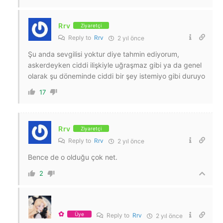
Rrv
Ziyaretçi
Reply to
Rrv
2 yıl önce
Şu anda sevgilisi yoktur diye tahmin ediyorum,
askerdeyken ciddi ilişkiyle uğraşmaz gibi ya da genel
olarak şu döneminde ciddi bir şey istemiyo gibi duruyo
17
Rrv
Ziyaretçi
Reply to
Rrv
2 yıl önce
Bence de o olduğu çok net.
2
✿
Üye
Reply to
Rrv
2 yıl önce