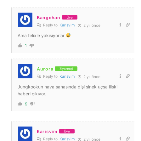
Bangchan
Üye
Reply to
Karisvim
2 yıl önce
Ama felixle yakışıyorlar
1
Aurora
Ziyaretçi
Reply to
Karisvim
2 yıl önce
Jungkookun hava sahasında dişi sinek uçsa ilişki
haberi çıkıyor.
9
Karisvim
Üye
Reply to
Karisvim
2 yıl önce