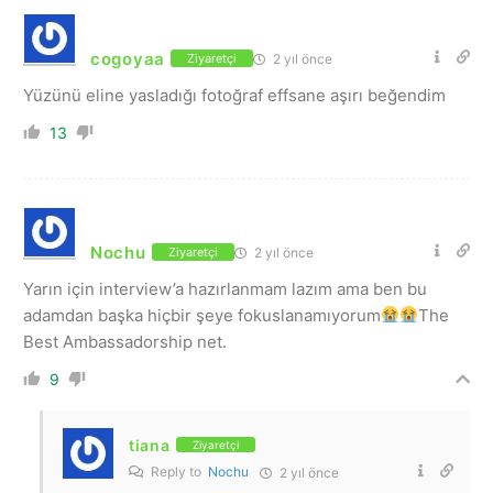
cogoyaa
2 yıl önce
Ziyaretçi
Yüzünü eline yasladığı fotoğraf effsane aşırı beğendim
13
Nochu
2 yıl önce
Ziyaretçi
Yarın için interview’a hazırlanmam lazım ama ben bu
adamdan başka hiçbir şeye fokuslanamıyorum
The
Best Ambassadorship net.
9
tiana
Ziyaretçi
Reply to
Nochu
2 yıl önce