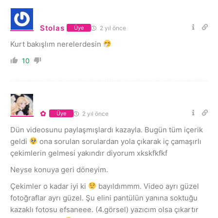
Stolas
2 yıl önce
Üye
Kurt bakışlım nerelerdesin
10
✿
2 yıl önce
Üye
Dün videosunu paylaşmışlardı kazayla. Bugün tüm içerik
geldi
ona sorulan sorulardan yola çıkarak iç çamaşırlı
çekimlerin gelmesi yakındır diyorum xkskfkfkf
Neyse konuya geri döneyim.
Çekimler o kadar iyi ki
bayıldımmm. Video ayrı güzel
fotoğraflar ayrı güzel. Şu elini pantülün yanına soktuğu
kazaklı fotosu efsaneee. (4.görsel) yazıcım olsa çıkartır