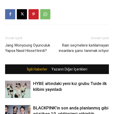
Önceki İçerik
Sonraki İçerik
Jang Wonyoung Oyunculuk
Rain seçmelere katılamayan
Yapsa Nasıl Hissettirirdi?
insanlara şans tanımak istiyor
İlgili Haberler
Yazarın Diğer İçerikleri
HYBE altındaki yeni kız grubu Tuide ilk
klibini yayınladı
BLACKPINK’in son anda planlanmış gibi
gözüken 10. yıldönümü etkinliği