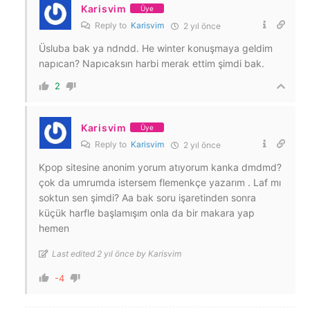
Karisvim
Üye
Reply to
Karisvim
2 yıl önce
Üsluba bak ya ndndd. He winter konuşmaya geldim
napıcan? Napıcaksın harbi merak ettim şimdi bak.
2
Karisvim
Üye
Reply to
Karisvim
2 yıl önce
Kpop sitesine anonim yorum atıyorum kanka dmdmd?
çok da umrumda istersem flemenkçe yazarım . Laf mı
soktun sen şimdi? Aa bak soru işaretinden sonra
küçük harfle başlamışım onla da bir makara yap
hemen
Last edited 2 yıl önce by Karisvim
-4