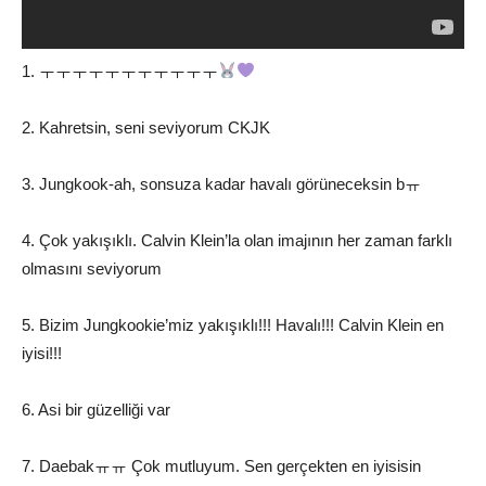
1. ㅜㅜㅜㅜㅜㅜㅜㅜㅜㅜㅜ
2. Kahretsin, seni seviyorum CKJK
3. Jungkook-ah, sonsuza kadar havalı görüneceksin bㅠ
4. Çok yakışıklı. Calvin Klein’la olan imajının her zaman farklı
olmasını seviyorum
5. Bizim Jungkookie’miz yakışıklı!!! Havalı!!! Calvin Klein en
iyisi!!!
6. Asi bir güzelliği var
7. Daebakㅠㅠ Çok mutluyum. Sen gerçekten en iyisisin