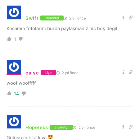
Swift
2 yıl önce
Ziyaretçi
Kocamın fotolarını burda paylaşmanız hiç hoş değil
1
calyc
2 yıl önce
Üye
woof woofffff
14
Hopeless
2 yıl önce
Ziyaretçi
Gülüşü çok tatlı ya