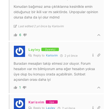
Konudan bağımsız ama çıktıklarına kesinlikle emin
olduğunuz bir ikili var mı sektörde. Unpopular opinion
olursa daha da iyi olur mdmd
Last edited 2 yıl önce by Karisvim
6
Layley
Ziyaretçi
Reply to
Karisvim
2 yıl önce
Buradan mesajları takip etmesi zor oluyor. Forum
hesabın var mı bilmiyorum ama eğer hesabın yoksa
üye olup bu konuyu orada açabilirsin. Sohbet
açısından orası daha iyi
1
Karisvim
Üye
Reply to
Layley
2 yıl önce