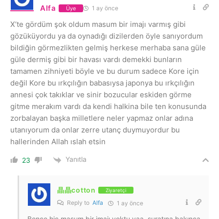
Alfa
1 ay önce
Üye
X’te gördüm şok oldum masum bir imajı varmış gibi
gözüküyordu ya da oynadığı dizilerden öyle sanıyordum
bildiğin görmezlikten gelmiş herkese merhaba sana güle
güle dermiş gibi bir havası vardı demekki bunların
tamamen zihniyeti böyle ve bu durum sadece Kore için
değil Kore bu ırkçılığın babasıysa japonya bu ırkçılığın
annesi çok takıklar ve sinir bozucular eskiden görme
gitme merakım vardı da kendi halkina bile ten konusunda
zorbalayan başka milletlere neler yapmaz onlar adına
utanıyorum da onlar zerre utanç duymuyordur bu
hallerinden Allah ıslah etsin
Yanıtla
23
晶晶cotton
Ziyaretçi
Reply to
Alfa
1 ay önce
Bence hiç masum bir imajı yoktu yaa, suratına bakınca