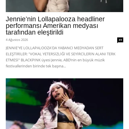
Jennie’nin Lollapalooza headliner
performansı Amerikan medyası
tarafından eleştirildi
4 Ağustos 2026
49
JENNIE'YE LOLLAPALOOZA'DA YABANCI MEDYADAN SERT
ELEŞTİRİLER: "VOKAL YETERSİZLİĞİ VE SEYİRCİLERİN ALANI TERK
ETMESİ" BLACKPINK üyesi Jennie, ABD’nin en büyük müzik
festivallerinden birinde tek başına...