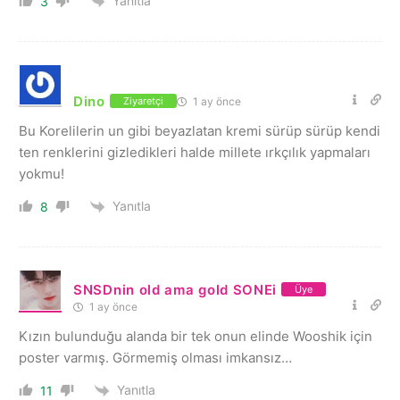
Yanıtla
3
Dino
1 ay önce
Ziyaretçi
Bu Korelilerin un gibi beyazlatan kremi sürüp sürüp kendi
ten renklerini gizledikleri halde millete ırkçılık yapmaları
yokmu!
Yanıtla
8
SNSDnin old ama gold SONEi
Üye
1 ay önce
Kızın bulunduğu alanda bir tek onun elinde Wooshik için
poster varmış. Görmemiş olması imkansız…
Yanıtla
11