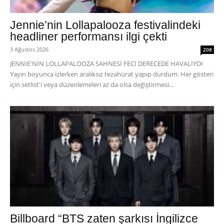
Jennie’nin Lollapalooza festivalindeki
headliner performansı ilgi çekti
3 Ağustos 2026
208
JENNIE'NİN LOLLAPALOOZA SAHNESİ FECİ DERECEDE HAVALIYDI
Yayın boyunca izlerken aralıksız tezahürat yapıp durdum. Her gösteri
için setlist'i veya düzenlemeleri az da olsa değiştirmesi...
Billboard “BTS zaten şarkısı İngilizce