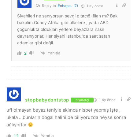
Reply to
Enhapsu (7)
1 ay önce
Siyahileri ne sanıyorsun sevgi pıtırcığı filan mı? Bak
bakalım Güney Afrika gibi ülkelere , yada ABD
çoğunlukta oldukları yerlere beyazlara nasıl
davranıyorlar. Her siyahi İstanbul’da saat satan
adamlar gibi değil.
Yanıtla
2
stopbabydontstop
1 ay önce
Ziyaretçi
uff olmayan beyaz teniyle aklınca nispet yapmış işte ,
ukala …bunların doğal halini de biliyoruzda neyse sonra
ağlıyorlar
Yanıtla
13