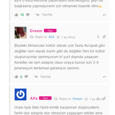
aynı o kafa kendine yapılmasını istemediğiniz şeyi de
başkasına yapmayıverin zor olmamalı insanlık dimi
Yanıtla
16
Dream
Üye
Reply to
Alfa
1 ay önce
Bizdeki Almancılar kültür olarak çok fazla Avrupalı gibi
değiller tam olarak bizim gibi de değiller.Yeni bir kültür
oluşturuyorlar sanmıyorum ki yurt dışında yaşayan
Koreliler de tam adapte olsun oraya bunun için 3 4
jenerasyon ilerlemesi gerekiyor sanırım.
Yanıtla
6
Alfa
Üye
Reply to
Dream
1 ay önce
Orası öyle illaki farklı kimlik kazanırsın düşüncelerin
farklı olur adapte olur olmazsın yaşayışını etkiler ama