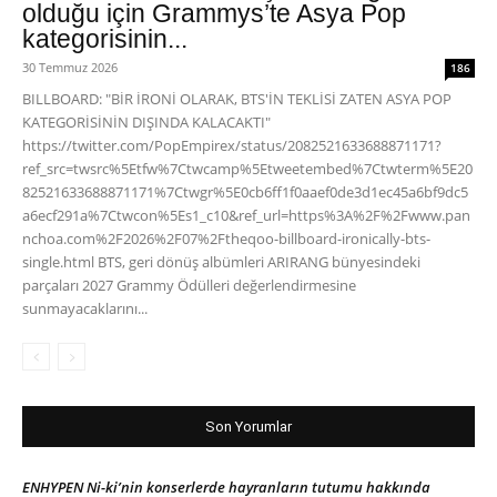
olduğu için Grammys’te Asya Pop
kategorisinin...
30 Temmuz 2026
186
BILLBOARD: "BİR İRONİ OLARAK, BTS'İN TEKLİSİ ZATEN ASYA POP
KATEGORİSİNİN DIŞINDA KALACAKTI"
https://twitter.com/PopEmpirex/status/2082521633688871171?
ref_src=twsrc%5Etfw%7Ctwcamp%5Etweetembed%7Ctwterm%5E20
82521633688871171%7Ctwgr%5E0cb6ff1f0aaef0de3d1ec45a6bf9dc5
a6ecf291a%7Ctwcon%5Es1_c10&ref_url=https%3A%2F%2Fwww.pan
nchoa.com%2F2026%2F07%2Ftheqoo-billboard-ironically-bts-
single.html BTS, geri dönüş albümleri ARIRANG bünyesindeki
parçaları 2027 Grammy Ödülleri değerlendirmesine
sunmayacaklarını...
Son Yorumlar
ENHYPEN Ni-ki’nin konserlerde hayranların tutumu hakkında