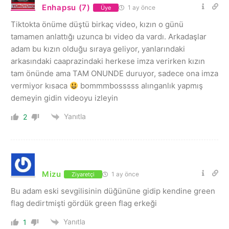
Enhapsu (7)
1 ay önce
Üye
Tiktokta önüme düştü birkaç video, kızın o günü
tamamen anlattığı uzunca bı video da vardı. Arkadaşlar
adam bu kızın olduğu sıraya geliyor, yanlarındaki
arkasındaki caaprazindaki herkese imza verirken kızın
tam önünde ama TAM ONUNDE duruyor, sadece ona imza
vermiyor kısaca
bommmbosssss alınganlık yapmış
demeyin gidin videoyu izleyin
Yanıtla
2
Mizu
1 ay önce
Ziyaretçi
Bu adam eski sevgilisinin düğününe gidip kendine green
flag dedirtmişti gördük green flag erkeği
Yanıtla
1