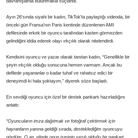
davranışlarda bulunmakla suçlandı.
Ayın 26’sında siyahi bir kadın, TikTok’ta paylaştığı videoda, bir
önceki gün Fransa’nın Paris kentinde düzenlenen AMI
defilesinde erkek bir oyuncu tarafından kasten görmezden
gelindiğini iddia ederek olayı ırkçılık olarak nitelendirdi.
Kendisini oyuncu ve yazar olarak tanıtan kadın, “Genellikle bir
şeyin ırkçılık olduğu sonucuna hemen varmam. Ancak bu
defilede yaşananlar o kadar tuhaf ve rahatsız edici bir
deneyimdi ki hala şoktayım,” diyerek söze başladı.
En sevdiği oyuncu için özel bir destek pankartı hazırladığını
anlattı:
“Oyuncuların imza dağıtmak ve fotoğraf çektirmek için
hayranların yanına geldiği sırada, desteklediğim oyuncuyu
gördüm. O an, elinde onun isminin yazılı olduğu bir pankart