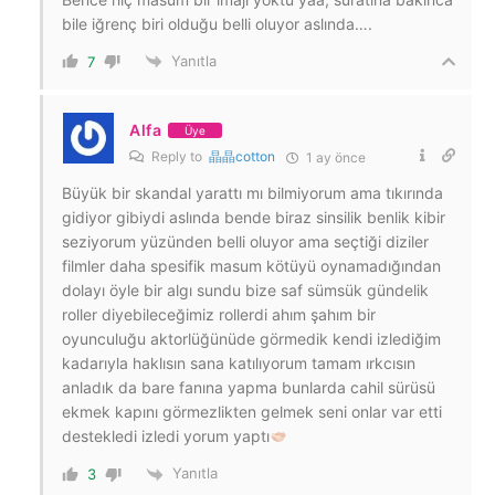
bile iğrenç biri olduğu belli oluyor aslında….
Yanıtla
7
Alfa
Üye
Reply to
晶晶cotton
1 ay önce
Büyük bir skandal yarattı mı bilmiyorum ama tıkırında
gidiyor gibiydi aslında bende biraz sinsilik benlik kibir
seziyorum yüzünden belli oluyor ama seçtiği diziler
filmler daha spesifik masum kötüyü oynamadığından
dolayı öyle bir algı sundu bize saf sümsük gündelik
roller diyebileceğimiz rollerdi ahım şahım bir
oyunculuğu aktorlüğünüde görmedik kendi izlediğim
kadarıyla haklısın sana katılıyorum tamam ırkcısın
anladık da bare fanına yapma bunlarda cahil sürüsü
ekmek kapını görmezlikten gelmek seni onlar var etti
destekledi izledi yorum yaptı
Yanıtla
3