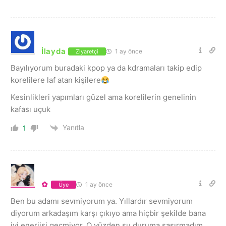
İlayda
1 ay önce
Ziyaretçi
Bayılıyorum buradaki kpop ya da kdramaları takip edip
korelilere laf atan kişilere
Kesinlikleri yapımları güzel ama korelilerin genelinin
kafası uçuk
Yanıtla
1
✿
1 ay önce
Üye
Ben bu adamı sevmiyorum ya. Yıllardır sevmiyorum
diyorum arkadaşım karşı çıkıyo ama hiçbir şekilde bana
iyi enerjisi geçmiyor. O yüzden şu duruma şaşırmadım