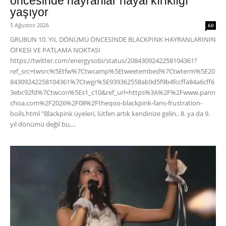
öncesinde hayranlar hayal kırıklığı
yaşıyor
5 Ağustos 2026
60
GRUBUN 10. YIL DÖNÜMÜ ÖNCESİNDE BLACKPINK HAYRANLARININ
ÖFKESİ VE PATLAMA NOKTASI
https://twitter.com/energysobi/status/2084309242258104361?
ref_src=twsrc%5Etfw%7Ctwcamp%5Etweetembed%7Ctwterm%5E20
84309242258104361%7Ctwgr%5E939362558ab9d5f9b4fccffa84a6cff6
3ebc92fd%7Ctwcon%5Es1_c10&ref_url=https%3A%2F%2Fwww.pann
choa.com%2F2026%2F08%2Ftheqoo-blackpink-fans-frustration-
boils.html "Blackpink üyeleri, lütfen artık kendinize gelin.. 8. ya da 9.
yıl dönümü değil bu,...