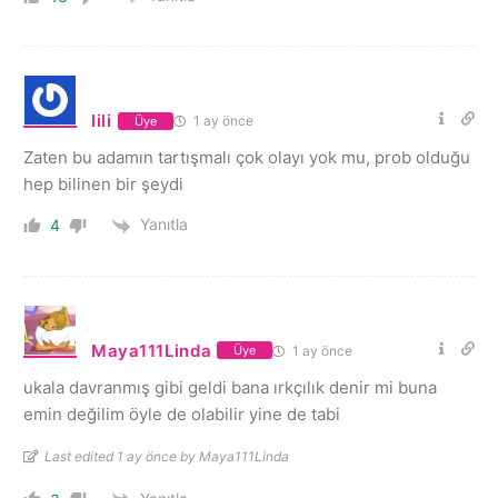
lili
1 ay önce
Üye
Zaten bu adamın tartışmalı çok olayı yok mu, prob olduğu
hep bilinen bir şeydi
Yanıtla
4
Maya111Linda
1 ay önce
Üye
ukala davranmış gibi geldi bana ırkçılık denir mi buna
emin değilim öyle de olabilir yine de tabi
Last edited 1 ay önce by Maya111Linda