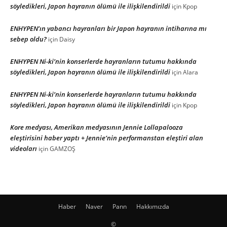
söyledikleri, Japon hayranın ölümü ile ilişkilendirildi
için
Kpop
ENHYPEN’ın yabancı hayranları bir Japon hayranın intiharına mı
sebep oldu?
için
Daisy
ENHYPEN Ni-ki’nin konserlerde hayranların tutumu hakkında
söyledikleri, Japon hayranın ölümü ile ilişkilendirildi
için
Alara
ENHYPEN Ni-ki’nin konserlerde hayranların tutumu hakkında
söyledikleri, Japon hayranın ölümü ile ilişkilendirildi
için
Kpop
Kore medyası, Amerikan medyasının Jennie Lollapalooza
eleştirisini haber yaptı + Jennie’nin performanstan eleştiri alan
videoları
için
GAMZOŞ
Haber
Naver
Pann
Hakkımızda
©