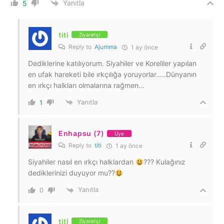
Yanıtla
5
titi
Ziyaretçi
Reply to
Ajumma
1 ay önce
Dediklerine katılıyorum. Siyahiler ve Koreliler yapılan
en ufak hareketi bile ırkçılığa yoruyorlar…..Dünyanın
en ırkçı halkları olmalarına rağmen…
Yanıtla
1
Enhapsu (7)
Üye
Reply to
titi
1 ay önce
Siyahiler nasıl en ırkçı halklardan
??? Kulağınız
dediklerinizi duyuyor mu??
Yanıtla
0
titi
Ziyaretçi