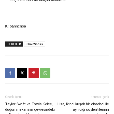
–
K: pannchoa
ETIKETLER
Choi Woosik
Önceki İçerik
Sonraki İçerik
Taylor Swift ve Travis Kelce,
Lisa, ikinci kuşak bir chaebol ile
düğün mekanının çevresindeki
ayrıldığı söylentilerinin