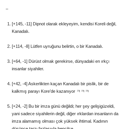
–
[+145, -11] Dipnot olarak ekleyeyim, kendisi Koreli değil,
Kanadalı.
[+114, -8] Lütfen uyruğunu belirtin, o bir Kanadalı.
[+64, -1] Dürüst olmak gerekirse, dünyadaki en ırkçı
insanlar siyahiler.
[+42, -4] Askerlikten kaçan Kanadalı bir pislik, bir de
kalkmış parayı Kore’de kazanıyor ㅋㅋㅋ
[+24, -2] Bu bir imza günü değildi; her şey gelişigüzeldi,
yani sadece siyahilerin değil, diğer ırklardan insanların da
imza alamamış olması çok yüksek ihtimal. Kadının
düşünce tarzı fazlasıyla bencilce.