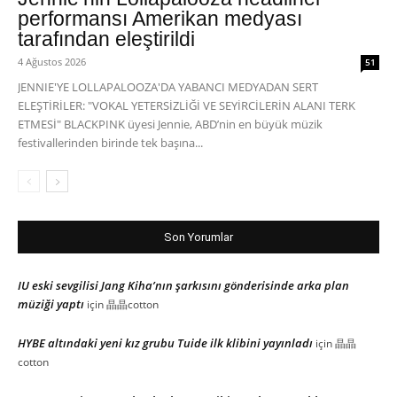
performansı Amerikan medyası
tarafından eleştirildi
4 Ağustos 2026
51
JENNIE'YE LOLLAPALOOZA'DA YABANCI MEDYADAN SERT
ELEŞTİRİLER: "VOKAL YETERSİZLİĞİ VE SEYİRCİLERİN ALANI TERK
ETMESİ" BLACKPINK üyesi Jennie, ABD’nin en büyük müzik
festivallerinden birinde tek başına...
Son Yorumlar
IU eski sevgilisi Jang Kiha’nın şarkısını gönderisinde arka plan
müziği yaptı
için
晶晶cotton
HYBE altındaki yeni kız grubu Tuide ilk klibini yayınladı
için
晶晶
cotton