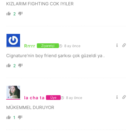
KIZLARIM FIGHTING COK IYILER
2
Rrrrr
8 ay önce
Ziyaretçi
Cignature’nin boy friend şarkısı çok güzeldi ya .
2
la cha ta
8 ay önce
Üye
MÜKEMMEL DURUYOR
1