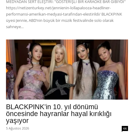
MEDYADAN SERT ELEŞTİRİ: "GÖSTERİŞLİ BİR KARAOKE BAR GİBİYDİ"
https://netizenturkey.net/jennienin-lollapalooza-headliner-
performansi-amerikan-medyasi-tarafindan-elestirildi/ BLACKPINK
üyesi Jennie, ABD’nin büyük bir müzik festivalinde solo olarak
sahneye...
BLACKPINK’in 10. yıl dönümü
öncesinde hayranlar hayal kırıklığı
yaşıyor
5 Ağustos 2026
66