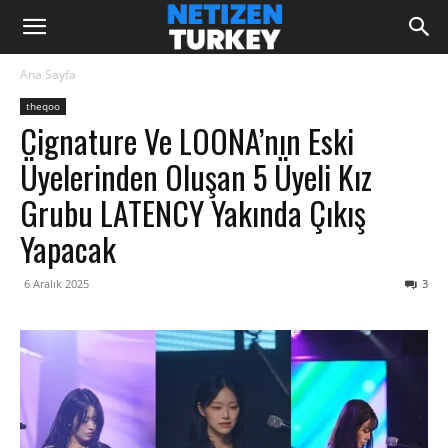
Ana Sayfa
theqoo
Cignature Ve LOONA’nın Eski
Üyelerinden Oluşan 5 Üyeli Kız
Grubu LATENCY Yakında Çıkış
Yapacak
6 Aralık 2025
3