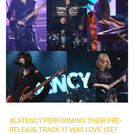
#LATENCY
PERFORMING THEIR PRE-
RELEASE TRACK ‘IT WAS LOVE’ (SET