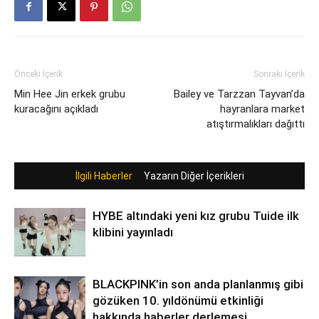
Önceki İçerik
Sonraki İçerik
Min Hee Jin erkek grubu
Bailey ve Tarzzan Tayvan’da
kuracağını açıkladı
hayranlara market
atıştırmalıkları dağıttı
İlgili Haberler
Yazarın Diğer İçerikleri
HYBE altındaki yeni kız grubu Tuide ilk
klibini yayınladı
BLACKPINK’in son anda planlanmış gibi
gözüken 10. yıldönümü etkinliği
hakkında haberler derlemesi