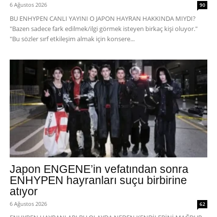
6 Ağustos 2026
90
BU ENHYPEN CANLI YAYINI O JAPON HAYRAN HAKKINDA MIYDI?
"Bazen sadece fark edilmek/ilgi görmek isteyen birkaç kişi oluyor."
"Bu sözler sırf etkileşim almak için konsere...
Japon ENGENE’in vefatından sonra
ENHYPEN hayranları suçu birbirine
atıyor
6 Ağustos 2026
62