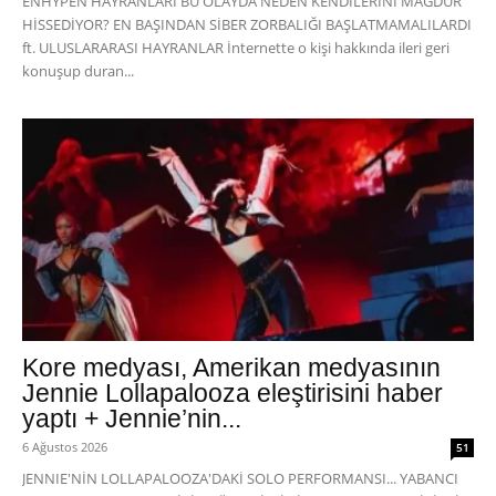
ENHYPEN HAYRANLARI BU OLAYDA NEDEN KENDİLERİNİ MAĞDUR
HİSSEDİYOR? EN BAŞINDAN SİBER ZORBALIĞI BAŞLATMAMALILARDI
ft. ULUSLARARASI HAYRANLAR İnternette o kişi hakkında ileri geri
konuşup duran...
Kore medyası, Amerikan medyasının
Jennie Lollapalooza eleştirisini haber
yaptı + Jennie’nin...
6 Ağustos 2026
51
JENNIE'NİN LOLLAPALOOZA'DAKİ SOLO PERFORMANSI... YABANCI