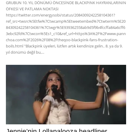
GRUBUN 10. YIL DÖNÜMÜ ÖNCESİNDE BLACKPINK HAYRANLARININ
ÖFKESİ VE PATLAMA NOKTASI
https://twitter.com/energysobi/status/2084309242258104361?
ref_src=twsrc%5Etfw%7Ctwcamp%5Etweetembed%7Ctwterm%5E20
84309242258104361%7Ctwgr%5E939362558ab9d5f9b4fccffa84a6cff6
3ebc92fd%7Ctwcon%5Es1_c10&ref_url=https%3A%2F%2Fwww.pann
choa.com%2F2026%2F08%2Ftheqoo-blackpink-fans-frustration-
boils.html "Blackpink üyeleri, lütfen artık kendinize gelin.. 8. ya da 9.
yıl dönümü değil bu,...
Jennie’nin Lollapalooza headliner