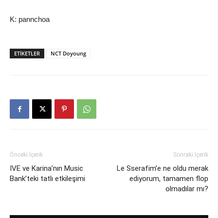
K: pannchoa
ETIKETLER
NCT Doyoung
Önceki İçerik
Sonraki İçerik
IVE ve Karina’nın Music
Le Sserafim’e ne oldu merak
Bank’teki tatlı etkileşimi
ediyorum, tamamen flop
olmadılar mı?