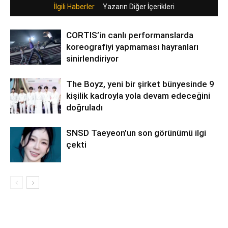
İlgili Haberler
Yazarın Diğer İçerikleri
CORTIS’in canlı performanslarda
koreografiyi yapmaması hayranları
sinirlendiriyor
The Boyz, yeni bir şirket bünyesinde 9
kişilik kadroyla yola devam edeceğini
doğruladı
SNSD Taeyeon’un son görünümü ilgi
çekti