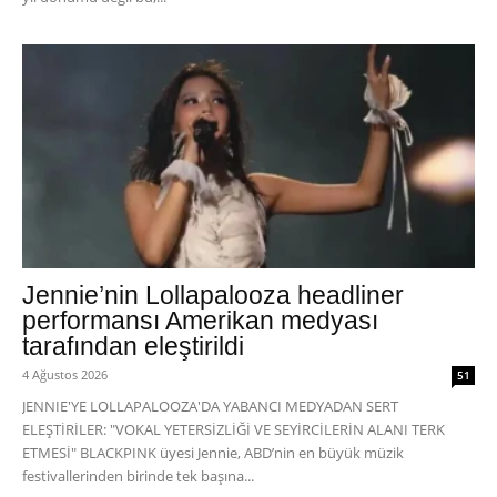
Jennie’nin Lollapalooza headliner
performansı Amerikan medyası
tarafından eleştirildi
4 Ağustos 2026
51
JENNIE'YE LOLLAPALOOZA'DA YABANCI MEDYADAN SERT
ELEŞTİRİLER: "VOKAL YETERSİZLİĞİ VE SEYİRCİLERİN ALANI TERK
ETMESİ" BLACKPINK üyesi Jennie, ABD’nin en büyük müzik
festivallerinden birinde tek başına...