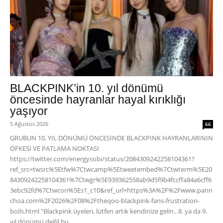
BLACKPINK’in 10. yıl dönümü
öncesinde hayranlar hayal kırıklığı
yaşıyor
5 Ağustos 2026
66
GRUBUN 10. YIL DÖNÜMÜ ÖNCESİNDE BLACKPINK HAYRANLARININ
ÖFKESİ VE PATLAMA NOKTASI
https://twitter.com/energysobi/status/2084309242258104361?
ref_src=twsrc%5Etfw%7Ctwcamp%5Etweetembed%7Ctwterm%5E20
84309242258104361%7Ctwgr%5E939362558ab9d5f9b4fccffa84a6cff6
3ebc92fd%7Ctwcon%5Es1_c10&ref_url=https%3A%2F%2Fwww.pann
choa.com%2F2026%2F08%2Ftheqoo-blackpink-fans-frustration-
boils.html "Blackpink üyeleri, lütfen artık kendinize gelin.. 8. ya da 9.
yıl dönümü değil bu,...