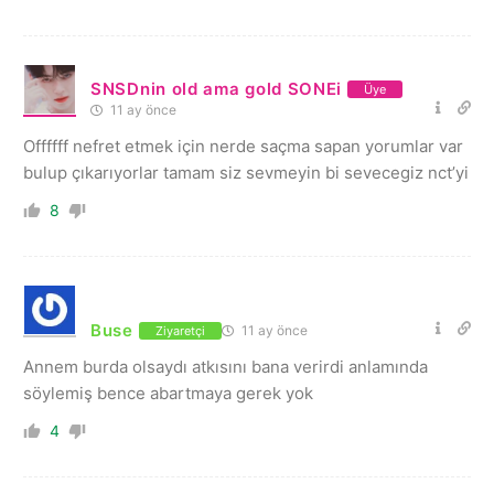
SNSDnin old ama gold SONEi
Üye
11 ay önce
Offffff nefret etmek için nerde saçma sapan yorumlar var
bulup çıkarıyorlar tamam siz sevmeyin bi sevecegiz nct’yi
8
Buse
11 ay önce
Ziyaretçi
Annem burda olsaydı atkısını bana verirdi anlamında
söylemiş bence abartmaya gerek yok
4