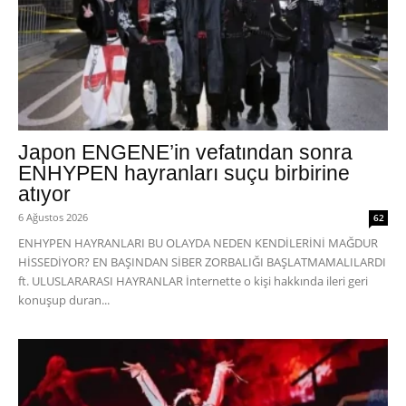
Japon ENGENE’in vefatından sonra
ENHYPEN hayranları suçu birbirine
atıyor
6 Ağustos 2026
62
ENHYPEN HAYRANLARI BU OLAYDA NEDEN KENDİLERİNİ MAĞDUR
HİSSEDİYOR? EN BAŞINDAN SİBER ZORBALIĞI BAŞLATMAMALILARDI
ft. ULUSLARARASI HAYRANLAR İnternette o kişi hakkında ileri geri
konuşup duran...