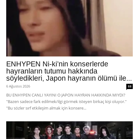
ENHYPEN Ni-ki’nin konserlerde
hayranların tutumu hakkında
söyledikleri, Japon hayranın ölümü ile...
6 Ağustos 2026
88
BU ENHYPEN CANLI YAYINI O JAPON HAYRAN HAKKINDA MIYDI?
"Bazen sadece fark edilmek/ilgi görmek isteyen birkaç kişi oluyor."
"Bu sözler sırf etkileşim almak için konsere...