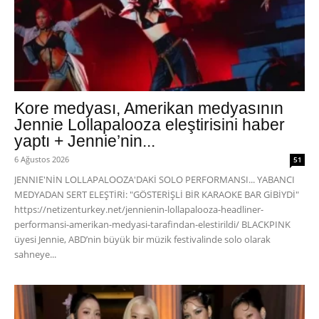
Kore medyası, Amerikan medyasının
Jennie Lollapalooza eleştirisini haber
yaptı + Jennie’nin...
6 Ağustos 2026
51
JENNIE'NİN LOLLAPALOOZA'DAKİ SOLO PERFORMANSI... YABANCI
MEDYADAN SERT ELEŞTİRİ: "GÖSTERİŞLİ BİR KARAOKE BAR GİBİYDİ"
https://netizenturkey.net/jennienin-lollapalooza-headliner-
performansi-amerikan-medyasi-tarafindan-elestirildi/ BLACKPINK
üyesi Jennie, ABD’nin büyük bir müzik festivalinde solo olarak
sahneye...