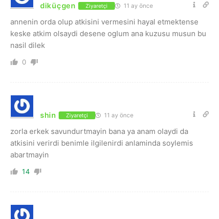
diküçgen
11 ay önce
Ziyaretçi
annenin orda olup atkisini vermesini hayal etmektense
keske atkim olsaydi desene oglum ana kuzusu musun bu
nasil dilek
0
shin
11 ay önce
Ziyaretçi
zorla erkek savundurtmayin bana ya anam olaydi da
atkisini verirdi benimle ilgilenirdi anlaminda soylemis
abartmayin
14