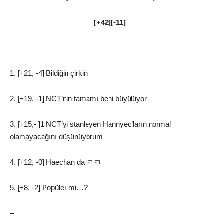
[+42][-11]
–
1. [+21, -4] Bildiğin çirkin
2. [+19, -1] NCT’nin tamamı beni büyülüyor
3. [+15,- ]1 NCT’yi stanleyen Hannyeo’ların normal
olamayacağını düşünüyorum
4. [+12, -0] Haechan da ㅋㅋ
5. [+8, -2] Popüler mi…?
–