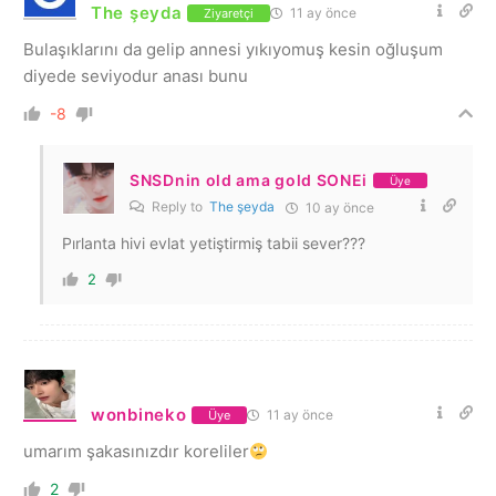
The şeyda
11 ay önce
Ziyaretçi
Bulaşıklarını da gelip annesi yıkıyomuş kesin oğluşum
diyede seviyodur anası bunu
-8
SNSDnin old ama gold SONEi
Üye
Reply to
The şeyda
10 ay önce
Pırlanta hivi evlat yetiştirmiş tabii sever???
2
wonbineko
11 ay önce
Üye
umarım şakasınızdır koreliler
2