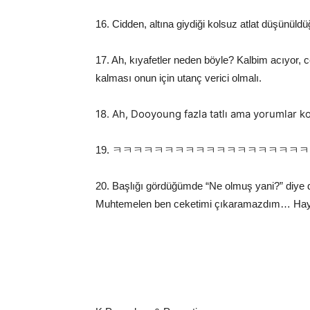
16. Cidden, altına giydiği kolsuz atlat düşün
17. Ah, kıyafetler neden böyle? Kalbim acıyor, c
kalması onun için utanç verici olmalı.
18. Ah, Dooyoung fazla tatlı ama y
19. ㅋㅋㅋㅋㅋㅋㅋㅋㅋㅋㅋㅋㅋㅋㅋㅋㅋㅋㅋㅋ Doyo
20. Başlığı gördüğümde “Ne olmuş yani?” diye
Muhtemelen ben ceketimi çıkaramazdım… Hay