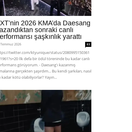
XT’nin 2026 KMA’da Daesang
azandıktan sonraki canlı
erformansı şaşkınlık yarattı
 Temmuz 2026
83
tps://twitter.com/ktyunique/status/2080995150361
1961?s=20 İlk defa bir ödül töreninde bu kadar canlı
rformans görüyorum. - Daesang'ı kazanmış
malarına gerçekten şaşırdım... Bu kendi şarkıları, nasıl
 kadar kötü olabiliyorlar? Yayın...