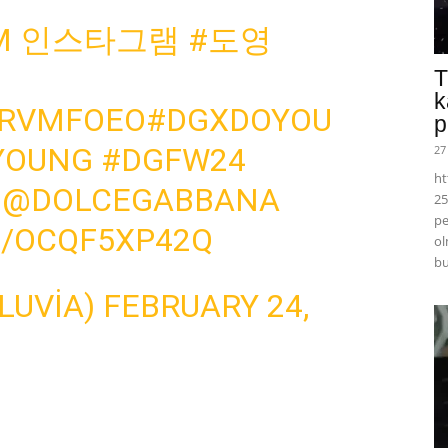
COM 인스타그램
#도영
T
k
SRVMFOEO
#DGXDOYOU
p
YOUNG
#DGFW24
27
ht
@DOLCEGABBANA
25
pe
M/OCQF5XP42Q
ol
bu
LUVIA)
FEBRUARY 24,