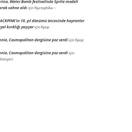
rina, Water Bomb festivalinde Sprite modeli
arak sahne aldı
için
Nyctophilia ~
ACKPINK’in 10. yıl dönümü öncesinde hayranlar
yal kırıklığı yaşıyor
için
Kpop
nnie, Cosmopolitan dergisine poz verdi
için
Kpop
nnie, Cosmopolitan dergisine poz verdi
için
lininyeri