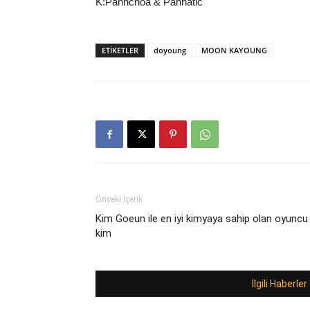
K:Pannchoa & Pannatic
ETIKETLER
doyoung
MOON KAYOUNG
Önceki İçerik
Kim Goeun ile en iyi kimyaya sahip olan oyuncu
kim
İlgili Haberler