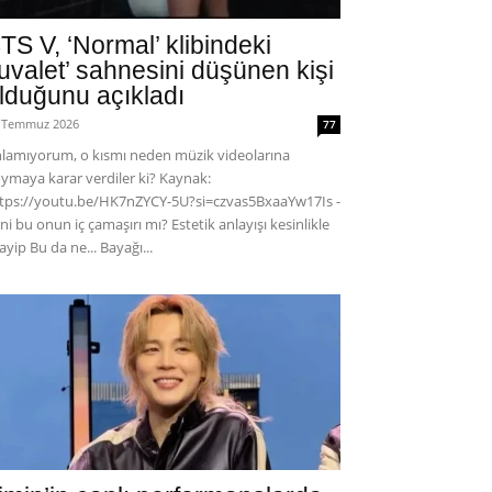
TS V, ‘Normal’ klibindeki
tuvalet’ sahnesini düşünen kişi
lduğunu açıkladı
 Temmuz 2026
77
lamıyorum, o kısmı neden müzik videolarına
ymaya karar verdiler ki? Kaynak:
tps://youtu.be/HK7nZYCY-5U?si=czvas5BxaaYw17Is -
ni bu onun iç çamaşırı mı? Estetik anlayışı kesinlikle
ayip Bu da ne... Bayağı...