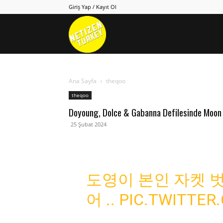
Giriş Yap / Kayıt Ol
Netizen
Turkey
Ana Sayfa
theqoo
theqoo
Doyoung, Dolce & Gabanna Defilesinde Moon 
25 Şubat 2024
도영이 본인 자켓 
어 ..
PIC.TWITTE