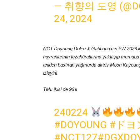
— 취향의 도영 (@DO
24, 2024
NCT Doyoung Dolce & Gabbana’nın FW 2023 kolek
hayranlarının tezahüratlarına yaklaşıp merhaba 
aniden bastıran yağmurda aktris Moon Kayoung’
izleyin!
TMI: ikisi de 96’lı
240224
#DOYOUNG
#ドヨ
#NCT127
#DGXDO