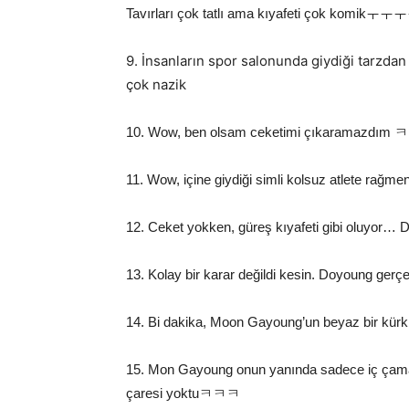
Tavırları çok tatlı ama kıyafeti 
9. İnsanların spor salonunda giydiği tarz
çok nazik
10. Wow, ben olsam ceketimi çıkaramazdı
11. Wow, içine giydiği simli kolsuz atlete rağ
12. Ceket yokken, güreş kıyafeti gibi oluyo
13. Kolay bir karar değildi kesin. Doyoung gerçe
14. Bi dakika, Moon Gayoung’un beyaz bir kür
15. Mon Gayoung onun yanında sadece iç çamaşı
çaresi yoktuㅋㅋㅋ