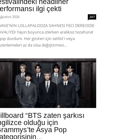
estivalindeki headliner
erformansı ilgi çekti
Ağustos 2026
207
ENNIE'NİN LOLLAPALOOZA SAHNESİ FECİ DERECEDE
VALIYDI Yayın boyunca izlerken aralıksız tezahürat
pıp durdum. Her gösteri için setlist'i veya
zenlemeleri az da olsa değiştirmesi...
illboard “BTS zaten şarkısı
ngilizce olduğu için
rammys’te Asya Pop
ategorisinin...