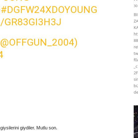
30
#DGFW24XDOYOUNG
BI
/GR83GI3H3J
Z
K
ht
(@OFFGUN_2004)
88
r
4
t
f0
_
2F
si
bü
de
giysilerini giydiler. Mutlu son.