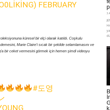
f
0LIKING)
FEBRUARY
p
3 
J
HA
ya
dü
siyonuna küresel bir elçi olarak katıldı. Coşkulu
demesini, Marie Claire’i sıcak bir şekilde selamlamasını ve
a bir ceket vermesini görmek için hemen şimdi videoyu
#도영
B
ン
İ
G
YOUNG
k