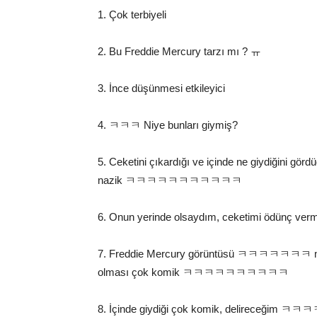
1. Çok terbiyeli
2. Bu Freddie Mercury tarzı mı ? ㅠ
3. İnce düşünmesi etkileyici
4. ㅋㅋㅋ Niye bunları giymiş?
5. Ceketini çıkardığı ve içinde ne giydi
nazik ㅋㅋㅋㅋㅋㅋㅋㅋㅋㅋㅋ
6. Onun yerinde olsaydım, ceketimi ödünç v
7. Freddie Mercury görüntüsü ㅋㅋㅋㅋㅋㅋㅋ muht
olması çok komik ㅋㅋㅋㅋㅋㅋㅋㅋㅋㅋ
8. İçinde giydiği çok komik, de