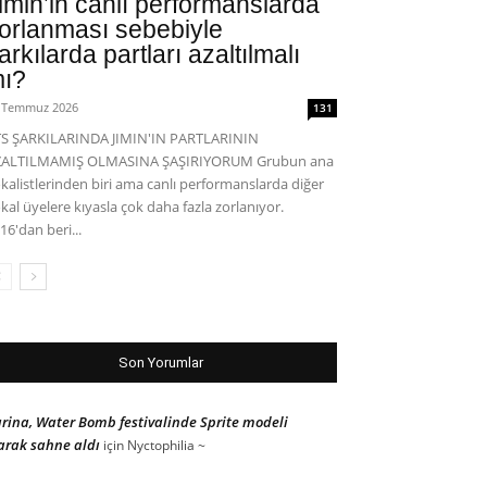
imin’in canlı performanslarda
orlanması sebebiyle
arkılarda partları azaltılmalı
ı?
 Temmuz 2026
131
S ŞARKILARINDA JIMIN'IN PARTLARININ
ZALTILMAMIŞ OLMASINA ŞAŞIRIYORUM Grubun ana
kalistlerinden biri ama canlı performanslarda diğer
kal üyelere kıyasla çok daha fazla zorlanıyor.
16'dan beri...
Son Yorumlar
rina, Water Bomb festivalinde Sprite modeli
arak sahne aldı
için
Nyctophilia ~