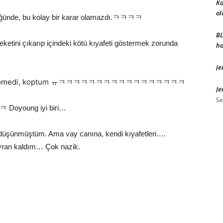
Ka
ol
üldüğünde, bu kolay bir karar olamazdı.ㅋㅋㅋㅋ
BL
eketini çıkarıp içindeki kötü kıyafeti göstermek zorunda
ha
Je
orumlar komedi, koptum ㅠㅋㅋㅋㅋㅋㅋㅋㅋㅋㅋㅋㅋㅋㅋㅋㅋㅋ
Je
Se
ung iyi biri…
 düşünmüştüm. Ama vay canına, kendi kıyafetleri….
ran kaldım… Çok nazik.