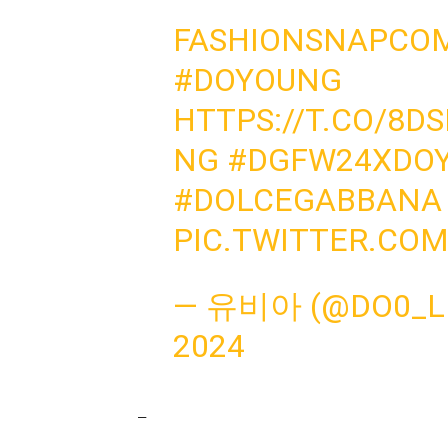
FASHIONSNAP
#DOYOUNG
HTTPS://T.CO/8D
NG
#DGFW24XDO
#DOLCEGABBANA
PIC.TWITTER.CO
— 유비아 (@DO0_L
2024
–