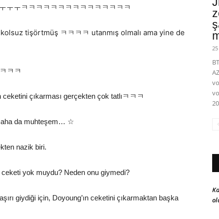
J
çok komikㅜㅜㅜㅜㅜㅜㅋㅋㅋㅋㅋㅋㅋㅋㅋㅋㅋㅋㅋㅋㅋ
z
ş
dan kolsuz tişörtmüş ㅋㅋㅋㅋ utanmış olmalı ama yine de
m
25
BT
m ㅋㅋㅋㅋ
A
vo
vo
men ceketini çıkarması gerçekten çok tatlıㅋㅋㅋ
20
r… Daha da muhteşem… ☆
kten nazik biri.
k ceketi yok muydu? Neden onu giymedi?
Ka
rı giydiği için, Doyoung’ın ceketini çıkarmaktan başka
ol