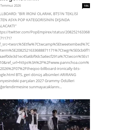
 Temmuz 2026
186
LLBOARD: "BİR İRONİ OLARAK, BTS'İN TEKLİSİ
ATEN ASYA POP KATEGORİSİNİN DIŞINDA
ALACAKTI"
tps://twitter.com/PopEmpirex/status/208252163368
71171?
ef_src=twsrc%5Etfw%7Ctwcamp%5Etweetembed%7C
wterm%5E2082521633688871171%7Ctwgr%5E0cb6ff1
aaef0de3d1ec45a6bf9dc5a6ecf291a%7Ctwcon%5Es1
c10&ref_url=https%3A%2F%2Fwww.pannchoa.com%
2026%2F07%2Ftheqoo-billboard-ironically-bts-
ngle.html BTS, geri dönüş albümleri ARIRANG
nyesindeki parçaları 2027 Grammy Ödülleri
ğerlendirmesine sunmayacaklarını...