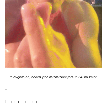
“Sevgilim-ah, neden yine mızmızlanıyorsun? Al bu kalbi”
–
1. ㅋㅋㅋㅋㅋㅋㅋㅋㅋ