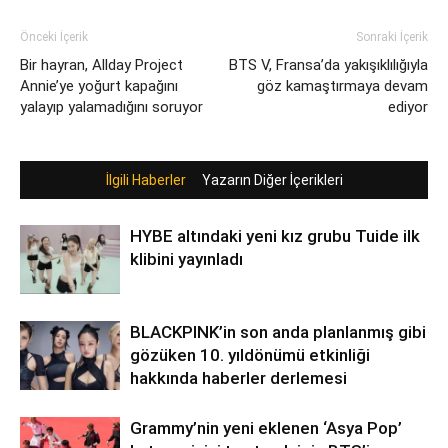
Önceki İçerik
Sonraki İçerik
Bir hayran, Allday Project
BTS V, Fransa’da yakışıklılığıyla
Annie’ye yoğurt kapağını
göz kamaştırmaya devam
yalayıp yalamadığını soruyor
ediyor
İlgili Haberler
Yazarın Diğer İçerikleri
HYBE altındaki yeni kız grubu Tuide ilk
klibini yayınladı
BLACKPINK’in son anda planlanmış gibi
gözüken 10. yıldönümü etkinliği
hakkında haberler derlemesi
Grammy’nin yeni eklenen ‘Asya Pop’