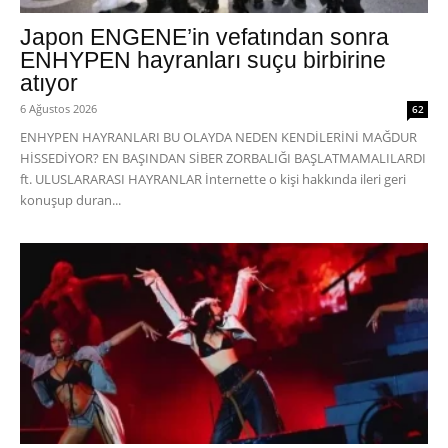
Japon ENGENE’in vefatından sonra
ENHYPEN hayranları suçu birbirine
atıyor
6 Ağustos 2026
62
ENHYPEN HAYRANLARI BU OLAYDA NEDEN KENDİLERİNİ MAĞDUR
HİSSEDİYOR? EN BAŞINDAN SİBER ZORBALIĞI BAŞLATMAMALILARDI
ft. ULUSLARARASI HAYRANLAR İnternette o kişi hakkında ileri geri
konuşup duran...