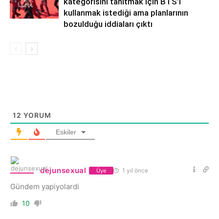
kategorisini tanıtmak için BTS’i
kullanmak istediği ama planlarının
bozulduğu iddiaları çıktı
12
YORUM
Eskiler
dejunsexual
1 yıl önce
Üye
Gündem yapiyolardi
10