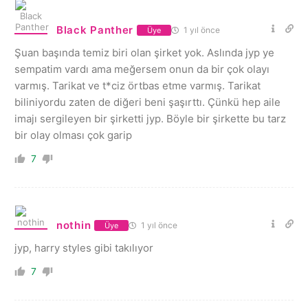
Black Panther
1 yıl önce
Üye
Şuan başında temiz biri olan şirket yok. Aslında jyp ye
sempatim vardı ama meğersem onun da bir çok olayı
varmış. Tarikat ve t*ciz örtbas etme varmış. Tarikat
biliniyordu zaten de diğeri beni şaşırttı. Çünkü hep aile
imajı sergileyen bir şirketti jyp. Böyle bir şirkette bu tarz
bir olay olması çok garip
7
nothin
1 yıl önce
Üye
jyp, harry styles gibi takılıyor
7