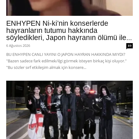
ENHYPEN Ni-ki’nin konserlerde
hayranların tutumu hakkında
söyledikleri, Japon hayranın ölümü ile...
6 Ağustos 2026
89
BU ENHYPEN CANLI YAYINI O JAPON HAYRAN HAKKINDA MIYDI?
"Bazen sadece fark edilmek/ilgi görmek isteyen birkaç kişi oluyor."
"Bu sözler sırf etkileşim almak için konsere...