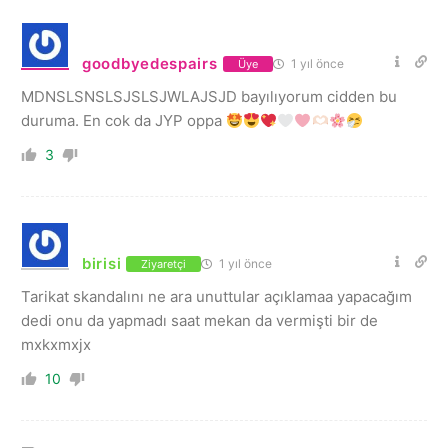
goodbyedespairs
1 yıl önce
Üye
MDNSLSNSLSJSLSJWLAJSJD bayılıyorum cidden bu
duruma. En cok da JYP oppa
3
birisi
1 yıl önce
Ziyaretçi
Tarikat skandalını ne ara unuttular açıklamaa yapacağım
dedi onu da yapmadı saat mekan da vermişti bir de
mxkxmxjx
10