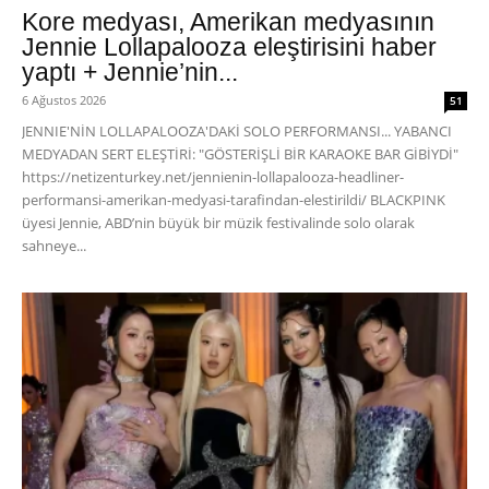
Kore medyası, Amerikan medyasının
Jennie Lollapalooza eleştirisini haber
yaptı + Jennie’nin...
6 Ağustos 2026
51
JENNIE'NİN LOLLAPALOOZA'DAKİ SOLO PERFORMANSI... YABANCI
MEDYADAN SERT ELEŞTİRİ: "GÖSTERİŞLİ BİR KARAOKE BAR GİBİYDİ"
https://netizenturkey.net/jennienin-lollapalooza-headliner-
performansi-amerikan-medyasi-tarafindan-elestirildi/ BLACKPINK
üyesi Jennie, ABD’nin büyük bir müzik festivalinde solo olarak
sahneye...