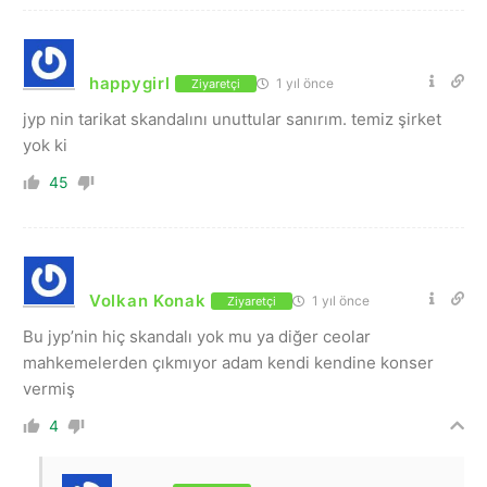
happygirl
1 yıl önce
Ziyaretçi
jyp nin tarikat skandalını unuttular sanırım. temiz şirket
yok ki
45
Volkan Konak
1 yıl önce
Ziyaretçi
Bu jyp’nin hiç skandalı yok mu ya diğer ceolar
mahkemelerden çıkmıyor adam kendi kendine konser
vermiş
4