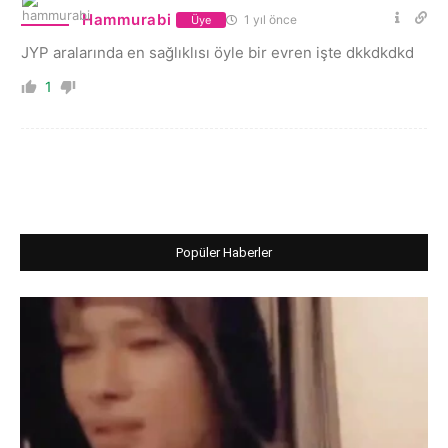
Hammurabi
1 yıl önce
Üye
JYP aralarında en sağlıklısı öyle bir evren işte dkkdkdkd
1
Popüler Haberler