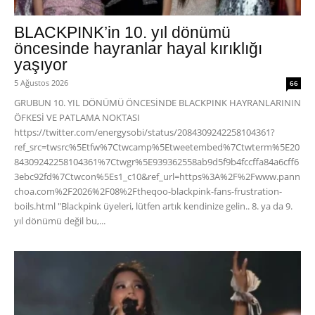
BLACKPINK’in 10. yıl dönümü
öncesinde hayranlar hayal kırıklığı
yaşıyor
5 Ağustos 2026
66
GRUBUN 10. YIL DÖNÜMÜ ÖNCESİNDE BLACKPINK HAYRANLARININ
ÖFKESİ VE PATLAMA NOKTASI
https://twitter.com/energysobi/status/2084309242258104361?
ref_src=twsrc%5Etfw%7Ctwcamp%5Etweetembed%7Ctwterm%5E20
84309242258104361%7Ctwgr%5E939362558ab9d5f9b4fccffa84a6cff6
3ebc92fd%7Ctwcon%5Es1_c10&ref_url=https%3A%2F%2Fwww.pann
choa.com%2F2026%2F08%2Ftheqoo-blackpink-fans-frustration-
boils.html "Blackpink üyeleri, lütfen artık kendinize gelin.. 8. ya da 9.
yıl dönümü değil bu,...