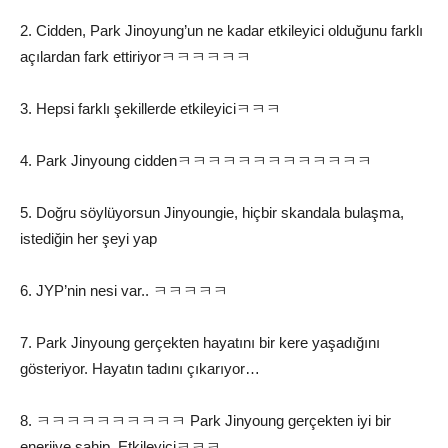
2. Cidden, Park Jinoyung’un ne kadar etkileyici olduğunu farklı
açılardan fark ettiriyorㅋㅋㅋㅋㅋㅋ
3. Hepsi farklı şekillerde etkileyiciㅋㅋㅋ
4. Park Jinyoung ciddenㅋㅋㅋㅋㅋㅋㅋㅋㅋㅋㅋㅋㅋ
5. Doğru söylüyorsun Jinyoungie, hiçbir skandala bulaşma,
istediğin her şeyi yap
6. JYP’nin nesi var.. ㅋㅋㅋㅋㅋ
7. Park Jinyoung gerçekten hayatını bir kere yaşadığını
gösteriyor. Hayatın tadını çıkarıyor…
8. ㅋㅋㅋㅋㅋㅋㅋㅋㅋㅋ Park Jinyoung gerçekten iyi bir
enerjiye sahip. Etkileyiciㅋㅋㅋ