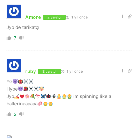
Amore
1 yıl önce
Ziyaretçi
Jyp de tarikatçı
7
ruby
1 yıl önce
Ziyaretçi
YG
Hybe
Jyp
im spinning like a
ballerinaaaaaa
2