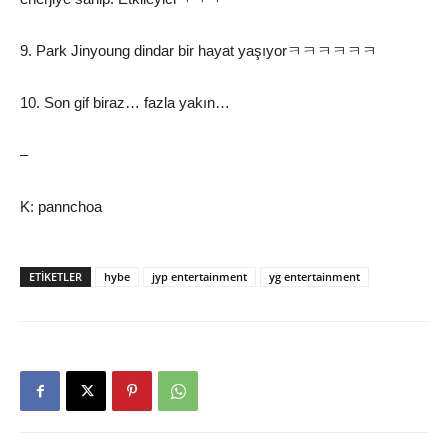
9. Park Jinyoung dindar bir hayat yaşıyorㅋㅋㅋㅋㅋㅋ
10. Son gif biraz… fazla yakın…
–
K: pannchoa
ETIKETLER
hybe
jyp entertainment
yg entertainment