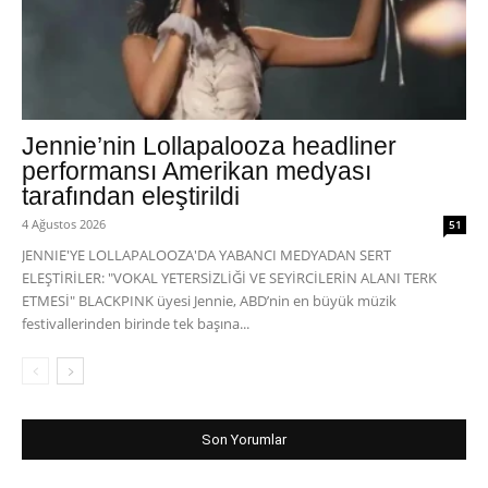
Jennie’nin Lollapalooza headliner
performansı Amerikan medyası
tarafından eleştirildi
4 Ağustos 2026
51
JENNIE'YE LOLLAPALOOZA'DA YABANCI MEDYADAN SERT
ELEŞTİRİLER: "VOKAL YETERSİZLİĞİ VE SEYİRCİLERİN ALANI TERK
ETMESİ" BLACKPINK üyesi Jennie, ABD’nin en büyük müzik
festivallerinden birinde tek başına...
Son Yorumlar