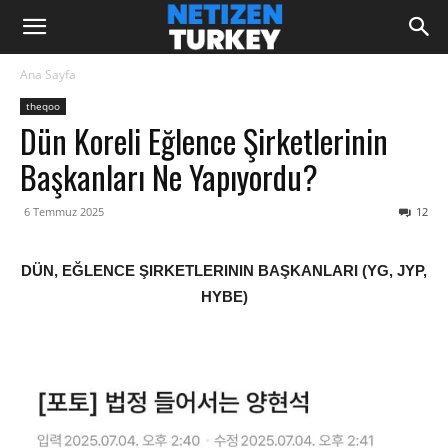
Ana Sayfa
theqoo
Dün Koreli Eğlence Şirketlerinin
Başkanları Ne Yapıyordu?
6 Temmuz 2025
12
DÜN, EĞLENCE ŞIRKETLERININ BAŞKANLARI (YG, JYP,
HYBE)