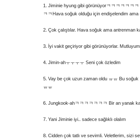
1. Jiminie hyung gibi görünüyorㅋㅋㅋㅋㅋㅋㅋ J
ㅋㅋHava soğuk olduğu için endişelendim ama onla
2. Çok çalıştılar. Hava soğuk ama antrenman ka
3. İyi vakit geçiriyor gibi görünüyorlar. Mutluyum.
4. Jimin-ahㅜㅜㅜㅜ Seni çok özledim
5. Vay be çok uzun zaman oldu ㅠㅠ Bu soğuk ha
ㅠㅠ
6. Jungkook-ahㅋㅋㅋㅋㅋㅋㅋ Bir an yanak kal
7. Yani Jiminie iyi.. sadece sağlıklı olalım
8. Cidden çok tatlı ve sevimli. Veletlerim, sizi