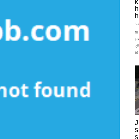
k
h
h
6 
B
HA
gö
et
J
s
s