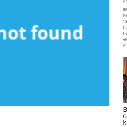
6 
J
PE
"G
ht
he
el
mü
B
ö
k