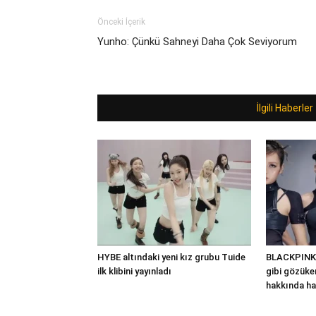
Önceki İçerik
Yunho: Çünkü Sahneyi Daha Çok Seviyorum
İlgili Haberler
HYBE altındaki yeni kız grubu Tuide
BLACKPINK’
ilk klibini yayınladı
gibi gözüken
hakkında ha