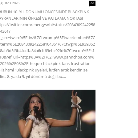
Ağustos 2026
66
RUBUN 10. YIL DÖNÜMÜ ÖNCESİNDE BLACKPINK
AYRANLARININ ÖFKESİ VE PATLAMA NOKTASI
tps://twitter.com/energysobi/status/2084309242258
4361?
ef_src=twsrc%5Etfw%7Ctwcamp%5Etweetembed%7C
wterm%5E2084309242258104361%7Ctwgr%5E939362
8ab9d5f9b4fccffa84a6cff63ebc92fd%7Ctwcon%5Es1
c10&ref_url=https%3A%2F%2Fwww.pannchoa.com%
2026%2F08%2Ftheqoo-blackpink-fans-frustration-
ils.html "Blackpink üyeleri, lütfen artık kendinize
lin.. 8. ya da 9. yıl dönümü değil bu,...