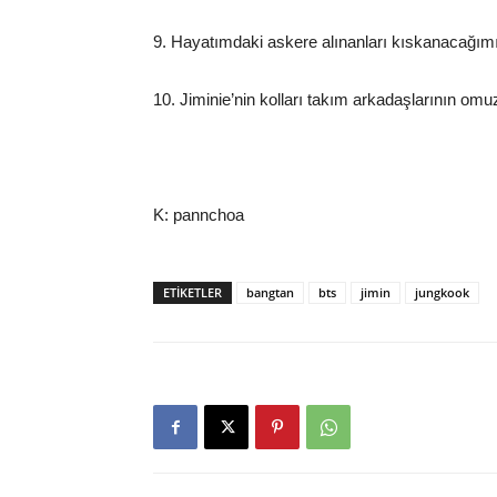
9. Hayatımdaki askere alınanları kıskanacağım
10. Jiminie’nin kolları takım arkadaşlarının omu
K: pannchoa
ETIKETLER
bangtan
bts
jimin
jungkook