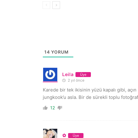
14
YORUM
Leila
Üye
2 yıl önce
Karede bir tek ikisinin yüzü kapalı gibi, aç
jungkook’u asla. Bir de sürekli toplu fotoğra
12
✿
Üye