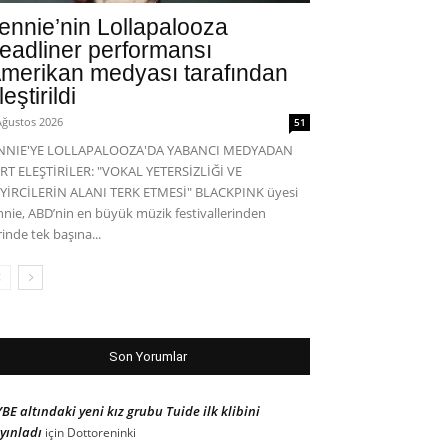
ennie’nin Lollapalooza
eadliner performansı
merikan medyası tarafından
leştirildi
Ağustos 2026
51
ENNIE'YE LOLLAPALOOZA'DA YABANCI MEDYADAN
RT ELEŞTİRİLER: "VOKAL YETERSİZLİĞİ VE
YİRCİLERİN ALANI TERK ETMESİ" BLACKPINK üyesi
nnie, ABD’nin en büyük müzik festivallerinden
rinde tek başına...
Son Yorumlar
BE altındaki yeni kız grubu Tuide ilk klibini
yınladı
için
Dottoreninki