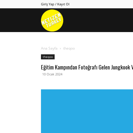
Giriş Yap / Kayıt Ol
Netizen
Turkey
Ana Sayfa
theqoo
theqoo
Eğitim Kampından Fotoğrafı Gelen Jungkook V
10 Ocak 2024