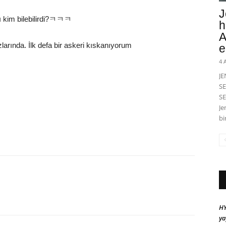
J
ı kim bilebilirdi?ㅋㅋㅋ
h
A
zlarında. İlk defa bir askeri kıskanıyorum
e
4 
J
SE
SE
Je
bi
HY
ya