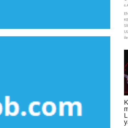
6 
E
K
Sİ
UL
il
K
m
L
y