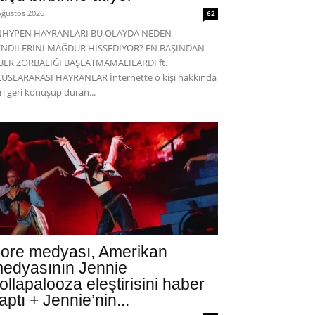
Ağustos 2026
62
NHYPEN HAYRANLARI BU OLAYDA NEDEN
ENDİLERİNİ MAĞDUR HİSSEDİYOR? EN BAŞINDAN
BER ZORBALIĞI BAŞLATMAMALILARDI ft.
USLARARASI HAYRANLAR İnternette o kişi hakkında
eri geri konuşup duran...
ore medyası, Amerikan
edyasının Jennie
ollapalooza eleştirisini haber
aptı + Jennie’nin...