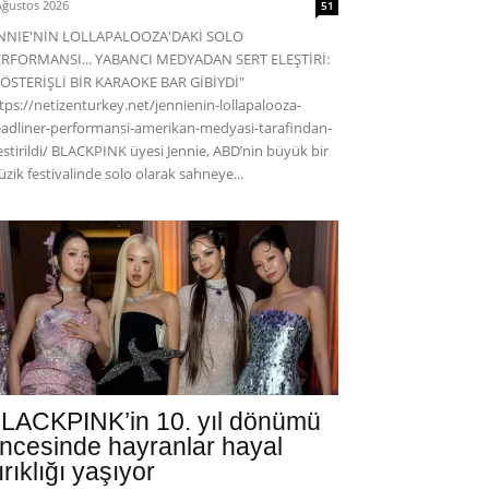
Ağustos 2026
51
ENNIE'NİN LOLLAPALOOZA'DAKİ SOLO
RFORMANSI... YABANCI MEDYADAN SERT ELEŞTİRİ:
ÖSTERİŞLİ BİR KARAOKE BAR GİBİYDİ"
tps://netizenturkey.net/jennienin-lollapalooza-
adliner-performansi-amerikan-medyasi-tarafindan-
estirildi/ BLACKPINK üyesi Jennie, ABD’nin büyük bir
zik festivalinde solo olarak sahneye...
LACKPINK’in 10. yıl dönümü
ncesinde hayranlar hayal
ırıklığı yaşıyor