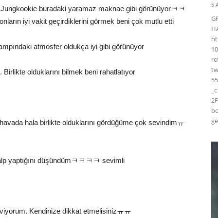
5 
ungkookie buradaki yaramaz maknae gibi görünüyorㅋㅋ
G
rın iyi vakit geçirdiklerini görmek beni çok mutlu etti
H
ht
mpındaki atmosfer oldukça iyi gibi görünüyor
10
r
t
 Birlikte olduklarını bilmek beni rahatlatıyor
55
_
2F
bo
ge
vada hala birlikte olduklarını gördüğüme çok sevindimㅠ
p yaptığını düşündümㅋㅋㅋㅋ sevimli
 seviyorum. Kendinize dikkat etmelisinizㅠㅠ