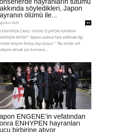
onserlerde hayranların tutumu
akkında söyledikleri, Japon
ayranın ölümü ile...
Ağustos 2026
89
U ENHYPEN CANLI YAYINI O JAPON HAYRAN
KKINDA MIYDI? "Bazen sadece fark edilmek/ilgi
rmek isteyen birkaç kişi oluyor." "Bu sözler sırf
kileşim almak için konsere...
apon ENGENE’in vefatından
onra ENHYPEN hayranları
uçu birbirine atıyor