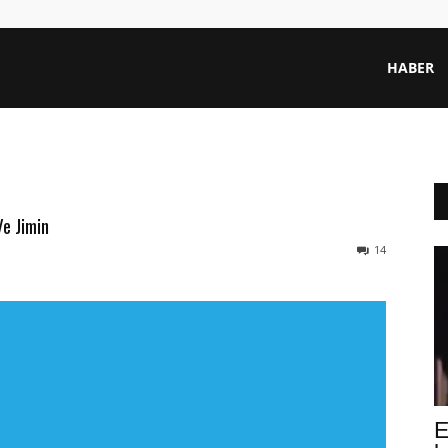
HABER
e Jimin
14
E