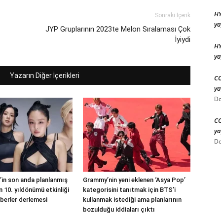
HY
Sonraki İçerik
ya
JYP Gruplarının 2023te Melon Sıralaması Çok
İyiydi
HY
ya
Yazarın Diğer İçerikleri
CO
ya
Do
CO
ya
Do
in son anda planlanmış
Grammy’nin yeni eklenen ‘Asya Pop’
 10. yıldönümü etkinliği
kategorisini tanıtmak için BTS’i
berler derlemesi
kullanmak istediği ama planlarının
bozulduğu iddiaları çıktı