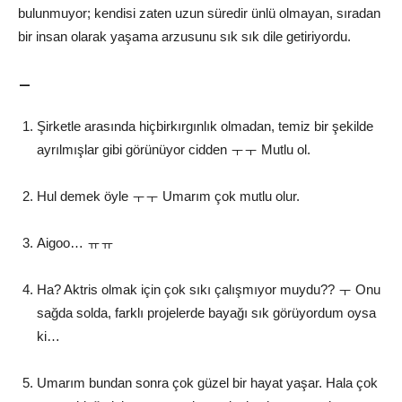
bulunmuyor; kendisi zaten uzun süredir ünlü olmayan, sıradan
bir insan olarak yaşama arzusunu sık sık dile getiriyordu.
–
Şirketle arasında hiçbirkırgınlık olmadan, temiz bir şekilde
ayrılmışlar gibi görünüyor cidden ㅜㅜ Mutlu ol.
Hul demek öyle ㅜㅜ Umarım çok mutlu olur.
Aigoo… ㅠㅠ
Ha? Aktris olmak için çok sıkı çalışmıyor muydu?? ㅜ Onu
sağda solda, farklı projelerde bayağı sık görüyordum oysa
ki…
Umarım bundan sonra çok güzel bir hayat yaşar. Hala çok