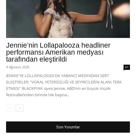
Jennie’nin Lollapalooza headliner
performansı Amerikan medyası
tarafından eleştirildi
4 Ağustos 2026
51
JENNIE'YE LOLLAPALOOZA'DA YABANCI MEDYADAN SERT
ELEŞTİRİLER: "VOKAL YETERSİZLİĞİ VE SEYİRCİLERİN ALANI TERK
ETMESİ" BLACKPINK üyesi Jennie, ABD’nin en büyük müzik
festivallerinden birinde tek başına...
Son Yorumlar