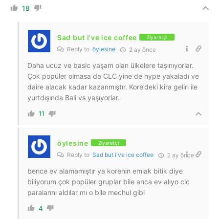
18
Sad but i've ice coffee
Ziyaretçi
Reply to
öylesine
2 ay önce
Daha ucuz ve basic yaşam olan ülkelere taşınıyorlar.
Çok popüler olmasa da CLC yine de hype yakaladı ve
daire alacak kadar kazanmıştır. Kore’deki kira geliri ile
yurtdışında Bali vs yaşıyorlar.
11
öylesine
Ziyaretçi
Reply to
Sad but i've ice coffee
2 ay önce
bence ev alamamıştır ya korenin emlak bitik diye
biliyorum çok popüler gruplar bile anca ev alıyo clc
paralarını aldılar mı o bile mechul gibi
4