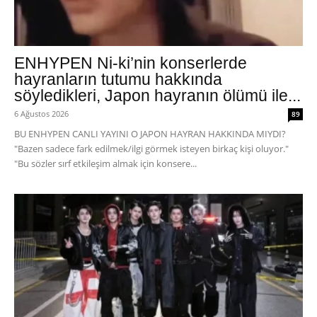
ENHYPEN Ni-ki’nin konserlerde
hayranların tutumu hakkında
söyledikleri, Japon hayranın ölümü ile...
6 Ağustos 2026
89
BU ENHYPEN CANLI YAYINI O JAPON HAYRAN HAKKINDA MIYDI?
"Bazen sadece fark edilmek/ilgi görmek isteyen birkaç kişi oluyor."
"Bu sözler sırf etkileşim almak için konsere...