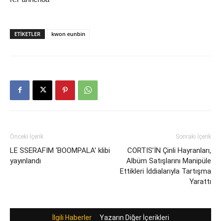
ETIKETLER
kwon eunbin
Önceki İçerik
Sonraki İçerik
LE SSERAFIM ‘BOOMPALA’ klibi
CORTIS’İN Çinli Hayranları,
yayınlandı
Albüm Satışlarını Manipüle
Ettikleri İddialarıyla Tartışma
Yarattı
İlgili Haberler
Yazarın Diğer İçerikleri