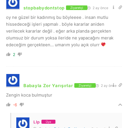
stopbabydontstop
2 ay önce
Ziyaretçi
oy ne güzel bir kadınmış bu böyleeee . insan mutlu
hissedeceği işleri yapmalı . böyle kararlar aniden
verilecek kararlar değil . eğer arka planda gerçekten
olumsuz bir durum yoksa ileride ne yapacağını merak
edeceğim gerçekteen… umarım yolu açık olurr
2
Babayla Zor Yarışırlar
2 ay önce
Ziyaretçi
Zengin koca bulmuştur
-6
Llp
Üye