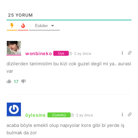
25
YORUM
Eskiler
wonbineko
2 ay önce
Üye
dizilerden tanimistim bu kizi cok guzel degil mi ya.. aurasi
var
17
öylesine
2 ay önce
Ziyaretçi
acaba böyle emekli olup napıyolar kore gibi bi yerde iş
bulmak da zor