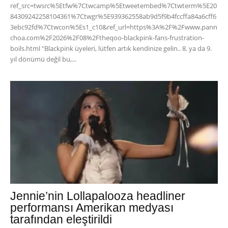
ref_src=twsrc%5Etfw%7Ctwcamp%5Etweetembed%7Ctwterm%5E20
84309242258104361%7Ctwgr%5E939362558ab9d5f9b4fccffa84a6cff6
3ebc92fd%7Ctwcon%5Es1_c10&ref_url=https%3A%2F%2Fwww.pann
choa.com%2F2026%2F08%2Ftheqoo-blackpink-fans-frustration-
boils.html "Blackpink üyeleri, lütfen artık kendinize gelin.. 8. ya da 9.
yıl dönümü değil bu,...
Jennie’nin Lollapalooza headliner
performansı Amerikan medyası
tarafından eleştirildi