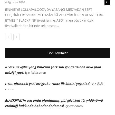
4 Ağustos 2026
51
JENNIE'YE LOLLAPALOOZA'DA YABANCI MEDYADAN SERT
ELEŞTİRİLER: "VOKAL YETERSİZLİĞİ VE SEYİRCİLERİN ALANI TERK
ETMESİ" BLACKPINK üyesi Jennie, ABD’nin en büyük müzik
festivallerinden birinde tek başına...
Son Yorumlar
IU eski sevgilisi Jang Kiha’nın şarkısını gönderisinde arka plan
müziği yaptı
için
晶晶cotton
HYBE altındaki yeni kız grubu Tuide ilk klibini yayınladı
için
晶晶
cotton
BLACKPINK’in son anda planlanmış gibi gözüken 10. yıldönümü
etkinliği hakkında haberler derlemesi
için
whodatb