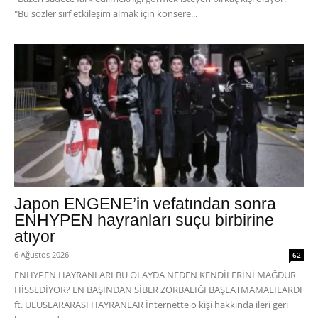
"Bu sözler sırf etkileşim almak için konsere...
Japon ENGENE’in vefatından sonra
ENHYPEN hayranları suçu birbirine
atıyor
6 Ağustos 2026
62
ENHYPEN HAYRANLARI BU OLAYDA NEDEN KENDİLERİNİ MAĞDUR
HİSSEDİYOR? EN BAŞINDAN SİBER ZORBALIĞI BAŞLATMAMALILARDI
ft. ULUSLARARASI HAYRANLAR İnternette o kişi hakkında ileri geri