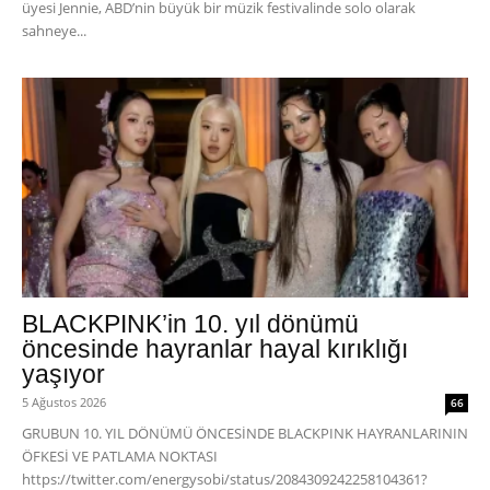
üyesi Jennie, ABD’nin büyük bir müzik festivalinde solo olarak
sahneye...
BLACKPINK’in 10. yıl dönümü
öncesinde hayranlar hayal kırıklığı
yaşıyor
5 Ağustos 2026
66
GRUBUN 10. YIL DÖNÜMÜ ÖNCESİNDE BLACKPINK HAYRANLARININ
ÖFKESİ VE PATLAMA NOKTASI
https://twitter.com/energysobi/status/2084309242258104361?