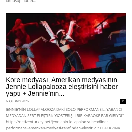
konuşup duran...
Kore medyası, Amerikan medyasının
Jennie Lollapalooza eleştirisini haber
yaptı + Jennie’nin...
6 Ağustos 2026
51
JENNIE'NİN LOLLAPALOOZA'DAKİ SOLO PERFORMANSI... YABANCI
MEDYADAN SERT ELEŞTİRİ: "GÖSTERİŞLİ BİR KARAOKE BAR GİBİYDİ"
https://netizenturkey.net/jennienin-lollapalooza-headliner-
performansi-amerikan-medyasi-tarafindan-elestirildi/ BLACKPINK