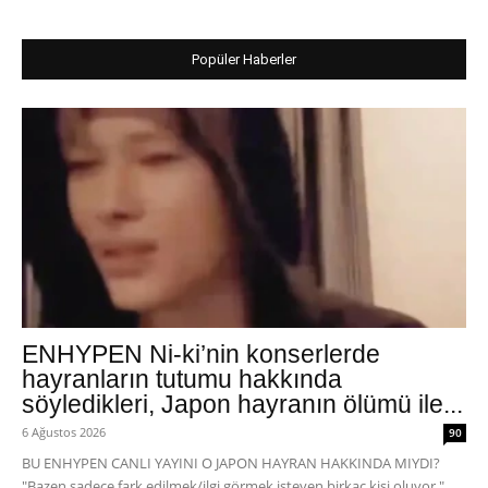
Popüler Haberler
ENHYPEN Ni-ki’nin konserlerde
hayranların tutumu hakkında
söyledikleri, Japon hayranın ölümü ile...
6 Ağustos 2026
90
BU ENHYPEN CANLI YAYINI O JAPON HAYRAN HAKKINDA MIYDI?
"Bazen sadece fark edilmek/ilgi görmek isteyen birkaç kişi oluyor."