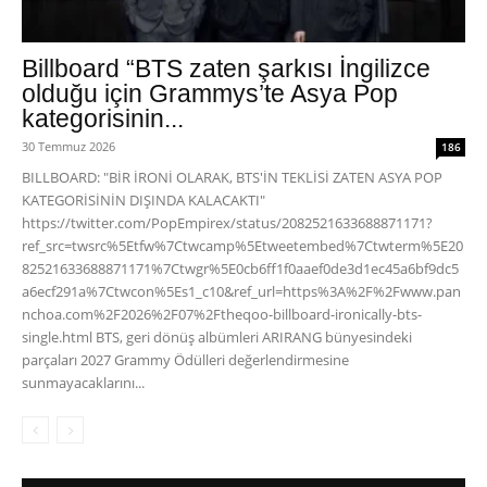
Billboard “BTS zaten şarkısı İngilizce
olduğu için Grammys’te Asya Pop
kategorisinin...
30 Temmuz 2026
186
BILLBOARD: "BİR İRONİ OLARAK, BTS'İN TEKLİSİ ZATEN ASYA POP
KATEGORİSİNİN DIŞINDA KALACAKTI"
https://twitter.com/PopEmpirex/status/2082521633688871171?
ref_src=twsrc%5Etfw%7Ctwcamp%5Etweetembed%7Ctwterm%5E20
82521633688871171%7Ctwgr%5E0cb6ff1f0aaef0de3d1ec45a6bf9dc5
a6ecf291a%7Ctwcon%5Es1_c10&ref_url=https%3A%2F%2Fwww.pan
nchoa.com%2F2026%2F07%2Ftheqoo-billboard-ironically-bts-
single.html BTS, geri dönüş albümleri ARIRANG bünyesindeki
parçaları 2027 Grammy Ödülleri değerlendirmesine
sunmayacaklarını...