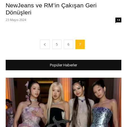
NewJeans ve RM’in Çakışan Geri
Dönüşleri
23 Mayıs 2024
14
5
6
7
Popüler Haberler