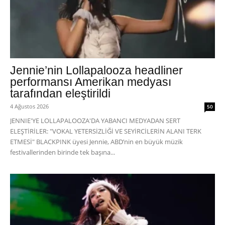
Jennie’nin Lollapalooza headliner
performansı Amerikan medyası
tarafından eleştirildi
4 Ağustos 2026
50
JENNIE'YE LOLLAPALOOZA'DA YABANCI MEDYADAN SERT
ELEŞTİRİLER: "VOKAL YETERSİZLİĞİ VE SEYİRCİLERİN ALANI TERK
ETMESİ" BLACKPINK üyesi Jennie, ABD’nin en büyük müzik
festivallerinden birinde tek başına...