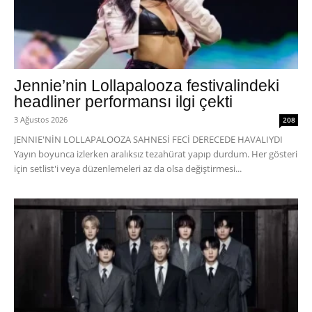
Jennie’nin Lollapalooza festivalindeki
headliner performansı ilgi çekti
3 Ağustos 2026
208
JENNIE'NİN LOLLAPALOOZA SAHNESİ FECİ DERECEDE HAVALIYDI
Yayın boyunca izlerken aralıksız tezahürat yapıp durdum. Her gösteri
için setlist'i veya düzenlemeleri az da olsa değiştirmesi...