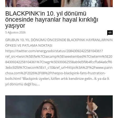
BLACKPINK’in 10. yıl dönümü
öncesinde hayranlar hayal kırıklığı
yaşıyor
5 Ağustos 2026
65
GRUBUN 10. YIL DÖNÜMÜ ÖNCESİNDE BLACKPINK HAYRANLARININ
ÖFKESİ VE PATLAMA NOKTASI
https://twitter.com/energysobi/status/2084309242258104361?
ref_src=twsrc%5Etfw%7Ctwcamp%5Etweetembed%7Ctwterm%5E20
84309242258104361%7Ctwgr%5E939362558ab9d5f9b4fccffa84a6cff6
3ebc92fd%7Ctwcon%5Es1_c10&ref_url=https%3A%2F%2Fwww.pann
choa.com%2F2026%2F08%2Ftheqoo-blackpink-fans-frustration-
boils.html "Blackpink üyeleri, lütfen artık kendinize gelin.. 8. ya da 9.
yıl dönümü değil bu,...