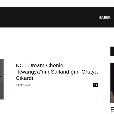
HABER
NCT Dream Chenle,
“Kwangya”nın Sallandığını Ortaya
Çıkardı
5 Ekim 2024
11
E