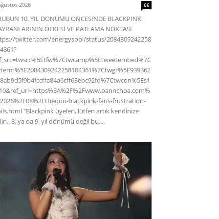
Ağustos 2026
66
RUBUN 10. YIL DÖNÜMÜ ÖNCESİNDE BLACKPINK
AYRANLARININ ÖFKESİ VE PATLAMA NOKTASI
tps://twitter.com/energysobi/status/2084309242258
4361?
ef_src=twsrc%5Etfw%7Ctwcamp%5Etweetembed%7C
wterm%5E2084309242258104361%7Ctwgr%5E939362
8ab9d5f9b4fccffa84a6cff63ebc92fd%7Ctwcon%5Es1
c10&ref_url=https%3A%2F%2Fwww.pannchoa.com%
2026%2F08%2Ftheqoo-blackpink-fans-frustration-
ils.html "Blackpink üyeleri, lütfen artık kendinize
lin.. 8. ya da 9. yıl dönümü değil bu,...