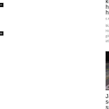
k
11
h
h
6 
B
HA
36
gö
et
J
s
s