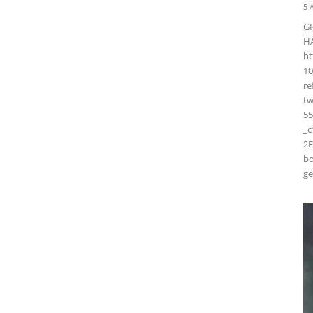
5 
G
H
ht
10
r
t
55
_
2F
bo
ge