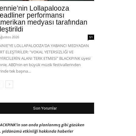
ennie’nin Lollapalooza
eadliner performansı
merikan medyası tarafından
leştirildi
Ağustos 2026
51
ENNIE'YE LOLLAPALOOZA'DA YABANCI MEDYADAN
RT ELEŞTİRİLER: "VOKAL YETERSİZLİĞİ VE
YİRCİLERİN ALANI TERK ETMESİ" BLACKPINK üyesi
nnie, ABD’nin en büyük müzik festivallerinden
rinde tek başına...
Son Yorumlar
ACKPINK’in son anda planlanmış gibi gözüken
. yıldönümü etkinliği hakkında haberler