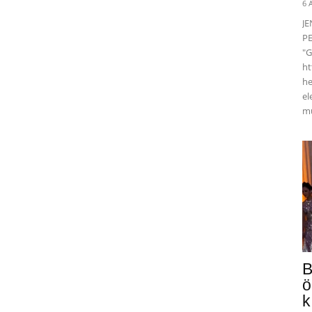
6 
J
PE
"G
ht
he
el
mü
B
ö
k