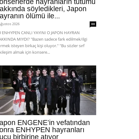
onserlerde hayranların tutumu
akkında söyledikleri, Japon
ayranın ölümü ile...
Ağustos 2026
88
U ENHYPEN CANLI YAYINI O JAPON HAYRAN
KKINDA MIYDI? "Bazen sadece fark edilmek/ilgi
rmek isteyen birkaç kişi oluyor." "Bu sözler sırf
kileşim almak için konsere...
apon ENGENE’in vefatından
onra ENHYPEN hayranları
uçu birbirine atıyor