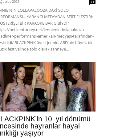
Ağustos 2026
51
ENNIE'NİN LOLLAPALOOZA'DAKİ SOLO
RFORMANSI... YABANCI MEDYADAN SERT ELEŞTİRİ:
ÖSTERİŞLİ BİR KARAOKE BAR GİBİYDİ"
tps://netizenturkey.net/jennienin-lollapalooza-
adliner-performansi-amerikan-medyasi-tarafindan-
estirildi/ BLACKPINK üyesi Jennie, ABD’nin büyük bir
zik festivalinde solo olarak sahneye...
LACKPINK’in 10. yıl dönümü
ncesinde hayranlar hayal
ırıklığı yaşıyor