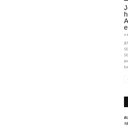
J
h
A
e
4 
J
SE
SE
Je
bi
BL
10