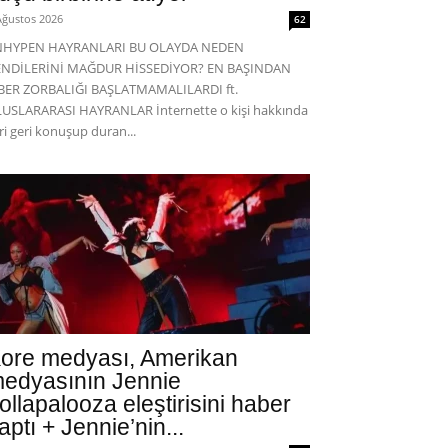
Ağustos 2026
62
NHYPEN HAYRANLARI BU OLAYDA NEDEN
ENDİLERİNİ MAĞDUR HİSSEDİYOR? EN BAŞINDAN
BER ZORBALIĞI BAŞLATMAMALILARDI ft.
USLARARASI HAYRANLAR İnternette o kişi hakkında
eri geri konuşup duran...
ore medyası, Amerikan
edyasının Jennie
ollapalooza eleştirisini haber
aptı + Jennie’nin...