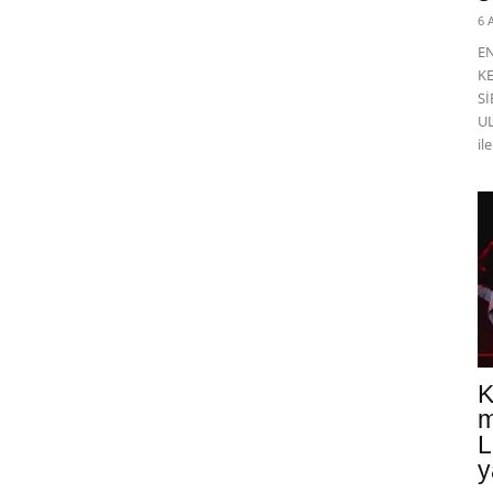
6 
E
K
Sİ
UL
il
K
m
L
y