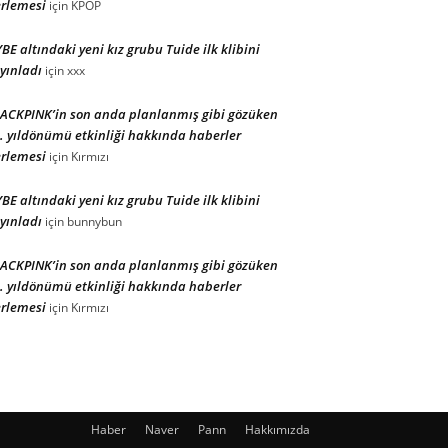
rlemesi
için
KPOP
BE altındaki yeni kız grubu Tuide ilk klibini
yınladı
için
xxx
ACKPINK’in son anda planlanmış gibi gözüken
. yıldönümü etkinliği hakkında haberler
rlemesi
için
Kırmızı
BE altındaki yeni kız grubu Tuide ilk klibini
yınladı
için
bunnybun
ACKPINK’in son anda planlanmış gibi gözüken
. yıldönümü etkinliği hakkında haberler
rlemesi
için
Kırmızı
Haber
Naver
Pann
Hakkımızda