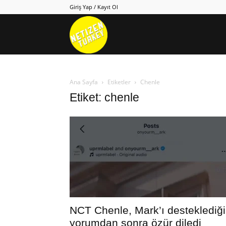
Giriş Yap / Kayıt Ol
Netizen
Turkey
Ana Sayfa
Etiketler
Chenle
Etiket: chenle
NCT Chenle, Mark’ı desteklediği
yorumdan sonra özür diledi