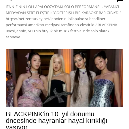
JENNIE'NİN LOLLAPALOOZA'DAKİ SOLO PERFORMANSI... YABANCI
MEDYADAN SERT ELEŞTİRİ: "GÖSTERİŞLİ BİR KARAOKE BAR GİBİYDİ"
https://netizenturkey.net/jennienin-lollapalooza-headliner-
performansi-amerikan-medyasi-tarafindan-elestirildi/ BLACKPINK
üyesi Jennie, ABD’nin büyük bir müzik festivalinde solo olarak
sahneye...
BLACKPINK’in 10. yıl dönümü
öncesinde hayranlar hayal kırıklığı
yaşıyor