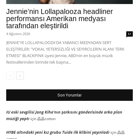
Jennie’nin Lollapalooza headliner
performansı Amerikan medyası
tarafından eleştirildi
4 Ağustos 2026
51
JENNIE'YE LOLLAPALOOZA'DA YABANCI MEDYADAN SERT
ELEŞTİRİLER: "VOKAL YETERSİZLİĞİ VE SEYİRCİLERİN ALANI TERK
ETMESİ" BLACKPINK üyesi Jennie, ABD’nin en büyük müzik
festivallerinden birinde tek başına...
Son Yorumlar
IU eski sevgilisi Jang Kiha’nın şarkısını gönderisinde arka plan
müziği yaptı
için
晶晶cotton
HYBE altındaki yeni kız grubu Tuide ilk klibini yayınladı
için
晶晶
cotton