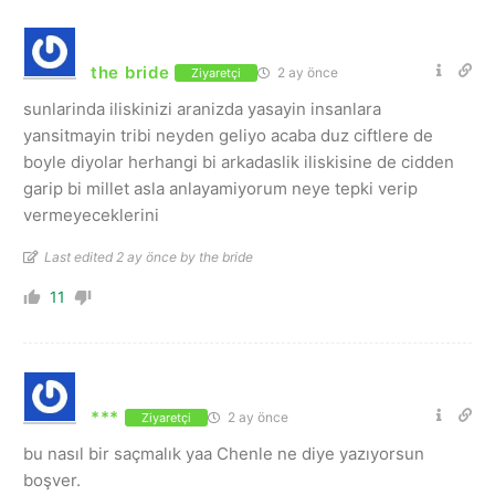
the bride
2 ay önce
Ziyaretçi
sunlarinda iliskinizi aranizda yasayin insanlara
yansitmayin tribi neyden geliyo acaba duz ciftlere de
boyle diyolar herhangi bi arkadaslik iliskisine de cidden
garip bi millet asla anlayamiyorum neye tepki verip
vermeyeceklerini
Last edited 2 ay önce by the bride
11
***
2 ay önce
Ziyaretçi
bu nasıl bir saçmalık yaa Chenle ne diye yazıyorsun
boşver.