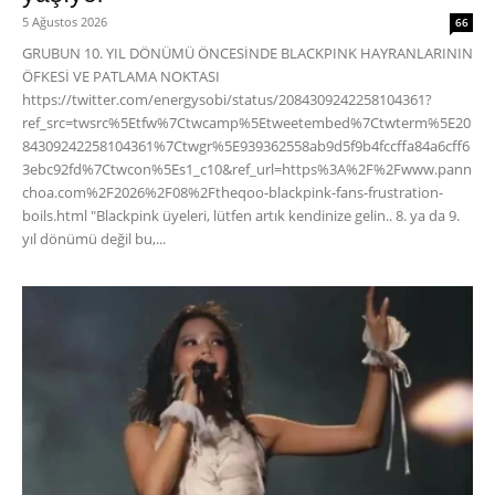
5 Ağustos 2026
66
GRUBUN 10. YIL DÖNÜMÜ ÖNCESİNDE BLACKPINK HAYRANLARININ
ÖFKESİ VE PATLAMA NOKTASI
https://twitter.com/energysobi/status/2084309242258104361?
ref_src=twsrc%5Etfw%7Ctwcamp%5Etweetembed%7Ctwterm%5E20
84309242258104361%7Ctwgr%5E939362558ab9d5f9b4fccffa84a6cff6
3ebc92fd%7Ctwcon%5Es1_c10&ref_url=https%3A%2F%2Fwww.pann
choa.com%2F2026%2F08%2Ftheqoo-blackpink-fans-frustration-
boils.html "Blackpink üyeleri, lütfen artık kendinize gelin.. 8. ya da 9.
yıl dönümü değil bu,...