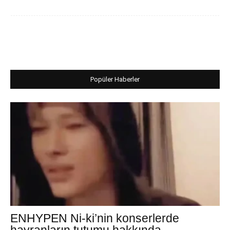
Popüler Haberler
ENHYPEN Ni-ki’nin konserlerde
hayranların tutumu hakkında