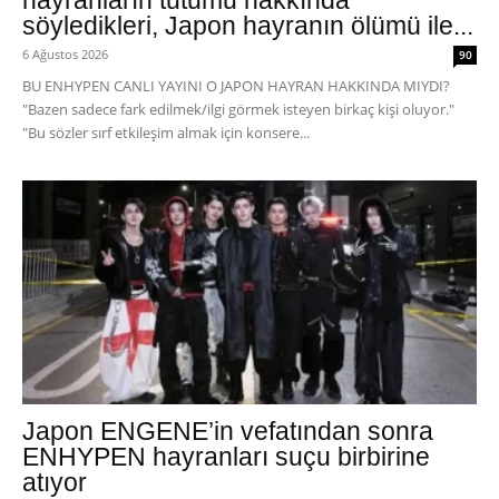
söyledikleri, Japon hayranın ölümü ile...
6 Ağustos 2026
90
BU ENHYPEN CANLI YAYINI O JAPON HAYRAN HAKKINDA MIYDI?
"Bazen sadece fark edilmek/ilgi görmek isteyen birkaç kişi oluyor."
"Bu sözler sırf etkileşim almak için konsere...
Japon ENGENE’in vefatından sonra
ENHYPEN hayranları suçu birbirine
atıyor