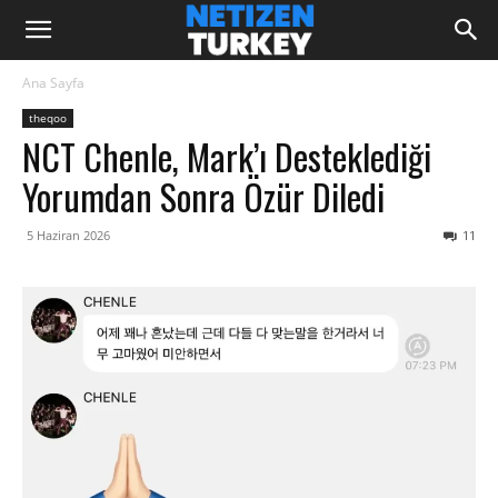
Ana Sayfa
theqoo
NCT Chenle, Mark’ı Desteklediği
Yorumdan Sonra Özür Diledi
5 Haziran 2026
11