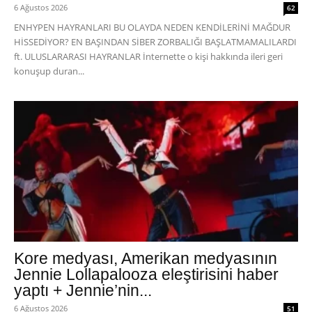
6 Ağustos 2026
62
ENHYPEN HAYRANLARI BU OLAYDA NEDEN KENDİLERİNİ MAĞDUR
HİSSEDİYOR? EN BAŞINDAN SİBER ZORBALIĞI BAŞLATMAMALILARDI
ft. ULUSLARARASI HAYRANLAR İnternette o kişi hakkında ileri geri
konuşup duran...
Kore medyası, Amerikan medyasının
Jennie Lollapalooza eleştirisini haber
yaptı + Jennie’nin...
6 Ağustos 2026
51