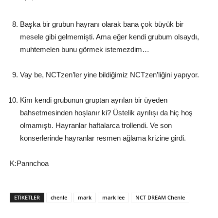
Başka bir grubun hayranı olarak bana çok büyük bir
mesele gibi gelmemişti. Ama eğer kendi grubum olsaydı,
muhtemelen bunu görmek istemezdim…
Vay be, NCTzen’ler yine bildiğimiz NCTzen’liğini yapıyor.
Kim kendi grubunun gruptan ayrılan bir üyeden
bahsetmesinden hoşlanır ki? Üstelik ayrılışı da hiç hoş
olmamıştı. Hayranlar haftalarca trollendi. Ve son
konserlerinde hayranlar resmen ağlama krizine girdi.
K:Pannchoa
ETIKETLER
chenle
mark
mark lee
NCT DREAM Chenle