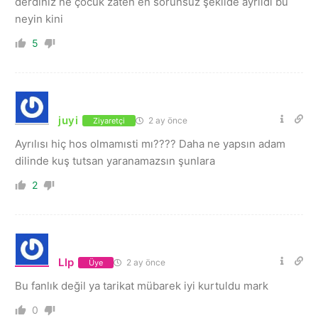
derdiniz ne çocuk zaten en sorunsuz şekilde ayrıldı bu
neyin kini
5
juyi
2 ay önce
Ziyaretçi
Ayrılısı hiç hos olmamısti mı???? Daha ne yapsın adam
dilinde kuş tutsan yaranamazsın şunlara
2
Llp
2 ay önce
Üye
Bu fanlık değil ya tarikat mübarek iyi kurtuldu mark
0