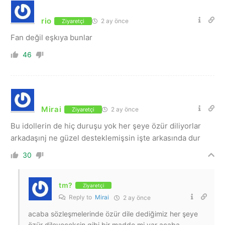
rio
2 ay önce
Ziyaretçi
Fan değil eşkıya bunlar
46
Mirai
2 ay önce
Ziyaretçi
Bu idollerin de hiç duruşu yok her şeye özür diliyorlar
arkadaşınj ne güzel desteklemişsin işte arkasında dur
30
tm?
Ziyaretçi
Reply to
Mirai
2 ay önce
acaba sözleşmelerinde özür dile dediğimiz her şeye
özür dileyeceksin gibi bir madde mi var acaba