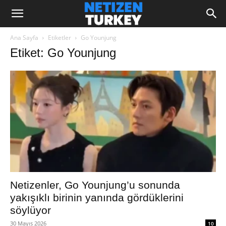
Ana Sayfa
Etiketler
Go Younjung
Etiket: Go Younjung
Netizenler, Go Younjung’u sonunda
yakışıklı birinin yanında gördüklerini
söylüyor
30 Mayıs 2026
10