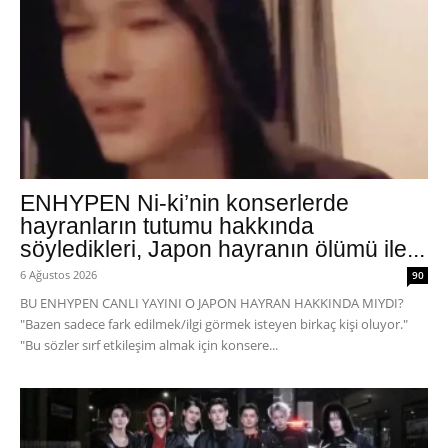
ENHYPEN Ni-ki’nin konserlerde
hayranların tutumu hakkında
söyledikleri, Japon hayranın ölümü ile...
6 Ağustos 2026
90
BU ENHYPEN CANLI YAYINI O JAPON HAYRAN HAKKINDA MIYDI?
"Bazen sadece fark edilmek/ilgi görmek isteyen birkaç kişi oluyor."
"Bu sözler sırf etkileşim almak için konsere...