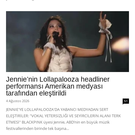
Jennie’nin Lollapalooza headliner
performansı Amerikan medyası
tarafından eleştirildi
4 Ağustos 2026
51
JENNIE'YE LOLLAPALOOZA'DA YABANCI MEDYADAN SERT
ELEŞTİRİLER: "VOKAL YETERSİZLİĞİ VE SEYİRCİLERİN ALANI TERK
ETMESİ" BLACKPINK üyesi Jennie, ABD’nin en büyük müzik
festivallerinden birinde tek başına...