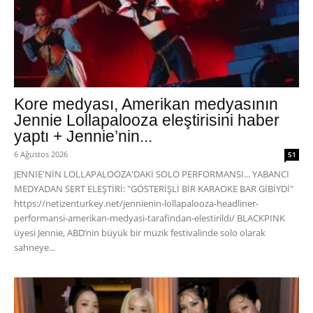
Kore medyası, Amerikan medyasının
Jennie Lollapalooza eleştirisini haber
yaptı + Jennie’nin...
6 Ağustos 2026
51
JENNIE'NİN LOLLAPALOOZA'DAKİ SOLO PERFORMANSI... YABANCI
MEDYADAN SERT ELEŞTİRİ: "GÖSTERİŞLİ BİR KARAOKE BAR GİBİYDİ"
https://netizenturkey.net/jennienin-lollapalooza-headliner-
performansi-amerikan-medyasi-tarafindan-elestirildi/ BLACKPINK
üyesi Jennie, ABD’nin büyük bir müzik festivalinde solo olarak
sahneye...