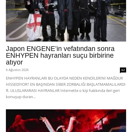
Japon ENGENE’in vefatından sonra
ENHYPEN hayranları suçu birbirine
atıyor
6 Ağustos 2026
62
ENHYPEN HAYRANLARI BU OLAYDA NEDEN KENDİLERİNİ MAĞDUR
HİSSEDİYOR? EN BAŞINDAN SİBER ZORBALIĞI BAŞLATMAMALILARDI
ft. ULUSLARARASI HAYRANLAR İnternette o kişi hakkında ileri geri
konuşup duran...