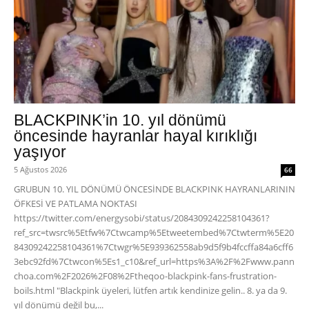
BLACKPINK’in 10. yıl dönümü
öncesinde hayranlar hayal kırıklığı
yaşıyor
5 Ağustos 2026
66
GRUBUN 10. YIL DÖNÜMÜ ÖNCESİNDE BLACKPINK HAYRANLARININ
ÖFKESİ VE PATLAMA NOKTASI
https://twitter.com/energysobi/status/2084309242258104361?
ref_src=twsrc%5Etfw%7Ctwcamp%5Etweetembed%7Ctwterm%5E20
84309242258104361%7Ctwgr%5E939362558ab9d5f9b4fccffa84a6cff6
3ebc92fd%7Ctwcon%5Es1_c10&ref_url=https%3A%2F%2Fwww.pann
choa.com%2F2026%2F08%2Ftheqoo-blackpink-fans-frustration-
boils.html "Blackpink üyeleri, lütfen artık kendinize gelin.. 8. ya da 9.
yıl dönümü değil bu,...