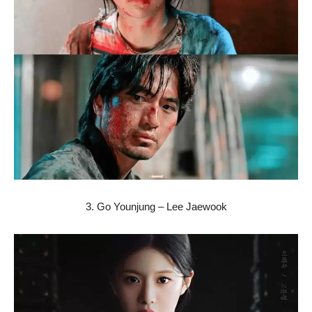
3. Go Younjung – Lee Jaewook