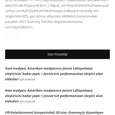
82521633688871171%7Ctwgr%5E0cb6ff1f0aaef0de3d1ec45a6bf9dc5
a6ecf291a%7Ctwcon%5Es1_c10&ref_url=https%3A%2F%2Fwww.pan
nchoa.com%2F2026%2F07%2Ftheqoo-billboard-ironically-bts-
single.html BTS, geri dönüş albümleri ARIRANG bünyesindeki
parçaları 2027 Grammy Ödülleri değerlendirmesine
sunmayacaklarını...
Son Yorumlar
Kore medyası, Amerikan medyasının Jennie Lollapalooza
eleştirisini haber yaptı + Jennie’nin performanstan eleştiri alan
videoları
için
toxicsé
Kore medyası, Amerikan medyasının Jennie Lollapalooza
eleştirisini haber yaptı + Jennie’nin performanstan eleştiri alan
videoları
için
toxicsé
JYP Entertainment bünyesindeki 20 isim, Grammy’yi düzenleyen