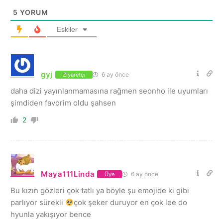
5
YORUM
Eskiler
gyj
6 ay önce
Ziyaretçi
daha dizi yayınlanmamasına rağmen seonho ile uyumları
şimdiden favorim oldu şahsen
2
Maya111Linda
6 ay önce
Üye
Bu kızın gözleri çok tatlı ya böyle şu emojide ki gibi
parlıyor sürekli
çok şeker duruyor en çok lee do
hyunla yakışıyor bence