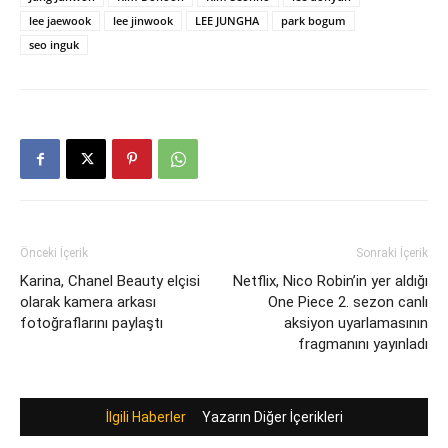
lee jaewook
lee jinwook
LEE JUNGHA
park bogum
seo inguk
Önceki İçerik
Sonraki İçerik
Karina, Chanel Beauty elçisi
Netflix, Nico Robin’in yer aldığı
olarak kamera arkası
One Piece 2. sezon canlı
fotoğraflarını paylaştı
aksiyon uyarlamasının
fragmanını yayınladı
İlgili Haberler
Yazarın Diğer İçerikleri