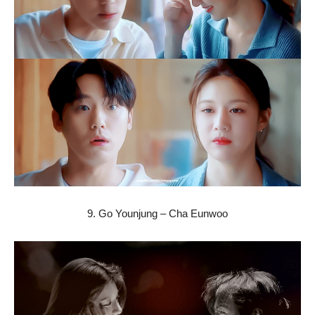
9. Go Younjung – Cha Eunwoo