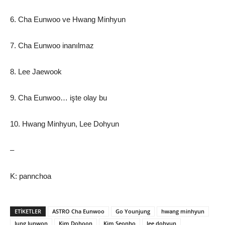
6. Cha Eunwoo ve Hwang Minhyun
7. Cha Eunwoo inanılmaz
8. Lee Jaewook
9. Cha Eunwoo… işte olay bu
10. Hwang Minhyun, Lee Dohyun
–
K: pannchoa
ETIKETLER
ASTRO Cha Eunwoo
Go Younjung
hwang minhyun
Jung Junwon
Kim Dohoon
Kim Seonho
lee dohyun