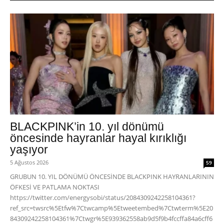
BLACKPINK’in 10. yıl dönümü
öncesinde hayranlar hayal kırıklığı
yaşıyor
5 Ağustos 2026
59
GRUBUN 10. YIL DÖNÜMÜ ÖNCESİNDE BLACKPINK HAYRANLARININ
ÖFKESİ VE PATLAMA NOKTASI
https://twitter.com/energysobi/status/2084309242258104361?
ref_src=twsrc%5Etfw%7Ctwcamp%5Etweetembed%7Ctwterm%5E20
84309242258104361%7Ctwgr%5E939362558ab9d5f9b4fccffa84a6cff6