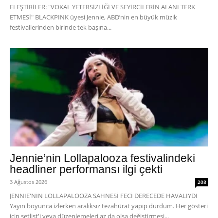
ELEŞTİRİLER: "VOKAL YETERSİZLİĞİ VE SEYİRCİLERİN ALANI TERK
ETMESİ" BLACKPINK üyesi Jennie, ABD’nin en büyük müzik
festivallerinden birinde tek başına...
Jennie’nin Lollapalooza festivalindeki
headliner performansı ilgi çekti
3 Ağustos 2026
208
JENNIE'NİN LOLLAPALOOZA SAHNESİ FECİ DERECEDE HAVALIYDI
Yayın boyunca izlerken aralıksız tezahürat yapıp durdum. Her gösteri
için setlist'i veya düzenlemeleri az da olsa değiştirmesi...