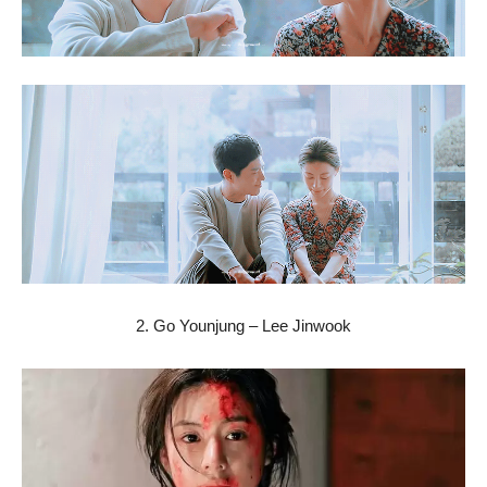
2. Go Younjung – Lee Jinwook