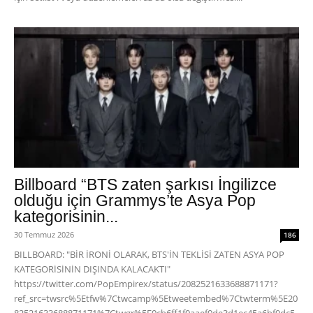
Billboard “BTS zaten şarkısı İngilizce
olduğu için Grammys’te Asya Pop
kategorisinin...
30 Temmuz 2026
186
BILLBOARD: "BİR İRONİ OLARAK, BTS'İN TEKLİSİ ZATEN ASYA POP
KATEGORİSİNİN DIŞINDA KALACAKTI"
https://twitter.com/PopEmpirex/status/2082521633688871171?
ref_src=twsrc%5Etfw%7Ctwcamp%5Etweetembed%7Ctwterm%5E20