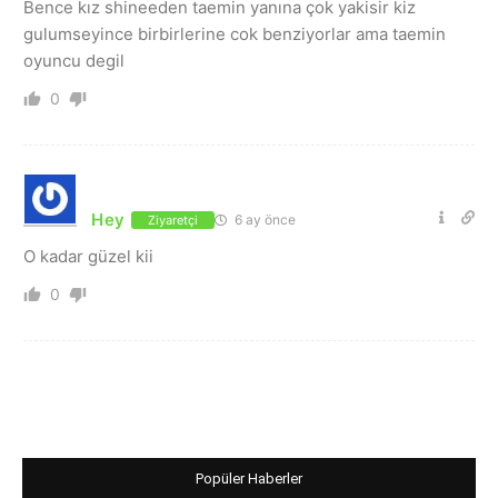
Bence kız shineeden taemin yanına çok yakisir kiz
gulumseyince birbirlerine cok benziyorlar ama taemin
oyuncu degil
0
Hey
6 ay önce
Ziyaretçi
O kadar güzel kii
0
Popüler Haberler