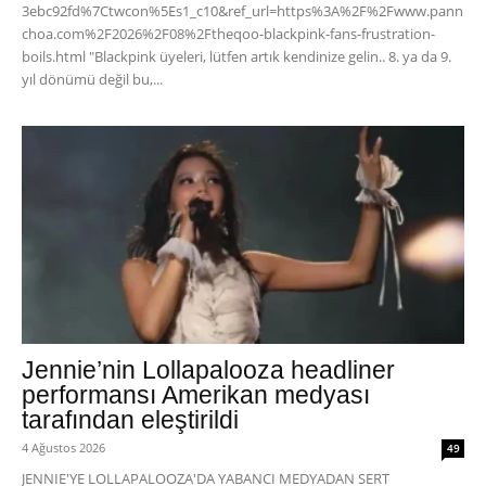
3ebc92fd%7Ctwcon%5Es1_c10&ref_url=https%3A%2F%2Fwww.pann
choa.com%2F2026%2F08%2Ftheqoo-blackpink-fans-frustration-
boils.html "Blackpink üyeleri, lütfen artık kendinize gelin.. 8. ya da 9.
yıl dönümü değil bu,...
Jennie’nin Lollapalooza headliner
performansı Amerikan medyası
tarafından eleştirildi
4 Ağustos 2026
49
JENNIE'YE LOLLAPALOOZA'DA YABANCI MEDYADAN SERT