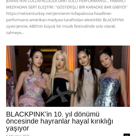
JENNIE'NİN LOLLAPALOOZA'DAKİ SOLO PERFORMANSI... YABANCI
MEDYADAN SERT ELEŞTİRİ: "GÖSTERİŞLİ BİR KARAOKE BAR GİBİYDİ"
https://netizenturkey.net/jennienin-lollapalooza-headliner-
performansi-amerikan-medyasi-tarafindan-elestirildi/ BLACKPINK
üyesi Jennie, ABD’nin büyük bir müzik festivalinde solo olarak
sahneye...
BLACKPINK’in 10. yıl dönümü
öncesinde hayranlar hayal kırıklığı
yaşıyor
5 Ağustos 2026
66