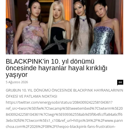
BLACKPINK’in 10. yıl dönümü
öncesinde hayranlar hayal kırıklığı
yaşıyor
5 Ağustos 2026
66
GRUBUN 10. YIL DÖNÜMÜ ÖNCESİNDE BLACKPINK HAYRANLARININ
ÖFKESİ VE PATLAMA NOKTASI
https://twitter.com/energysobi/status/2084309242258104361?
ref_src=twsrc%5Etfw%7Ctwcamp%5Etweetembed%7Ctwterm%5E20
84309242258104361%7Ctwgr%5E939362558ab9d5f9b4fccffa84a6cff6
3ebc92fd%7Ctwcon%5Es1_c10&ref_url=https%3A%2F%2Fwww.pann
choa.com%2F2026%2F08%2Ftheqoo-blackpink-fans-frustration-