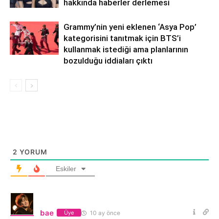
hakkında haberler derlemesi
Grammy’nin yeni eklenen ‘Asya Pop’
kategorisini tanıtmak için BTS’i
kullanmak istediği ama planlarının
bozulduğu iddiaları çıktı
2
YORUM
Eskiler
bae
10 ay önce
Üye