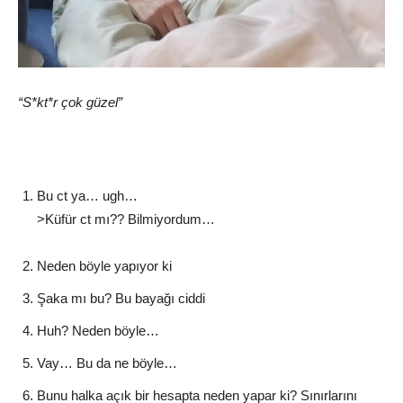
“S*kt*r çok güzel”
Bu ct ya… ugh…
>Küfür ct mı?? Bilmiyordum…
Neden böyle yapıyor ki
Şaka mı bu? Bu bayağı ciddi
Huh? Neden böyle…
Vay… Bu da ne böyle…
Bunu halka açık bir hesapta neden yapar ki? Sınırlarını