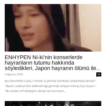
ENHYPEN Ni-ki’nin konserlerde
hayranların tutumu hakkında
söyledikleri, Japon hayranın ölümü ile...
6 Ağustos 2026
90
BU ENHYPEN CANLI YAYINI O JAPON HAYRAN HAKKINDA MIYDI?
"Bazen sadece fark edilmek/ilgi görmek isteyen birkaç kişi oluyor."
"Bu sözler sırf etkileşim almak için konsere...