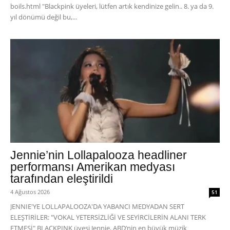
boils.html "Blackpink üyeleri, lütfen artık kendinize gelin.. 8. ya da 9.
yıl dönümü değil bu,...
Jennie’nin Lollapalooza headliner
performansı Amerikan medyası
tarafından eleştirildi
4 Ağustos 2026
51
JENNIE'YE LOLLAPALOOZA'DA YABANCI MEDYADAN SERT
ELEŞTİRİLER: "VOKAL YETERSİZLİĞİ VE SEYİRCİLERİN ALANI TERK
ETMESİ" BLACKPINK üyesi Jennie, ABD’nin en büyük müzik