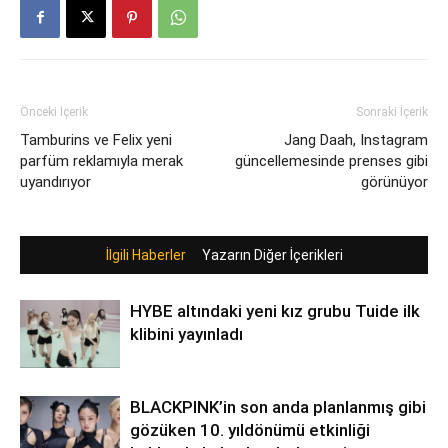
Önceki İçerik
Sonraki İçerik
Tamburins ve Felix yeni
Jang Daah, Instagram
parfüm reklamıyla merak
güncellemesinde prenses gibi
uyandırıyor
görünüyor
İlgili Haberler
Yazarın Diğer İçerikleri
HYBE altındaki yeni kız grubu Tuide ilk
klibini yayınladı
BLACKPINK’in son anda planlanmış gibi
gözüken 10. yıldönümü etkinliği