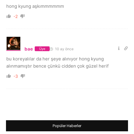
hong kyung aşkımmmmmm
-2
bae
10 ay önce
Üye
bu koreyalılar da her şeye alınıyor hong kyung
alınmamıştır bence çünkü cidden çok güzel herif
-3
Popüler Haberler