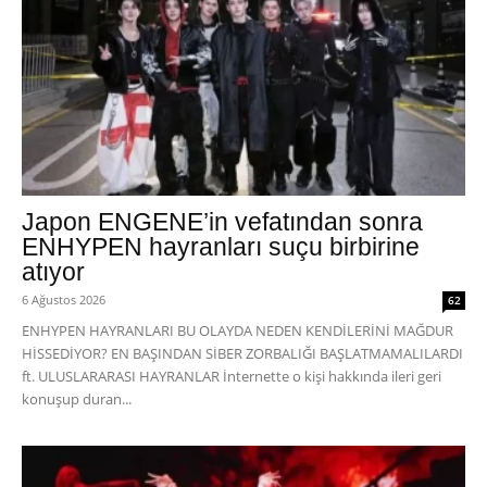
Japon ENGENE’in vefatından sonra
ENHYPEN hayranları suçu birbirine
atıyor
6 Ağustos 2026
62
ENHYPEN HAYRANLARI BU OLAYDA NEDEN KENDİLERİNİ MAĞDUR
HİSSEDİYOR? EN BAŞINDAN SİBER ZORBALIĞI BAŞLATMAMALILARDI
ft. ULUSLARARASI HAYRANLAR İnternette o kişi hakkında ileri geri
konuşup duran...