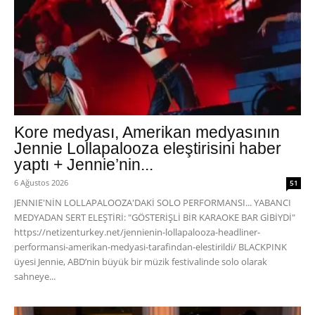
Kore medyası, Amerikan medyasının
Jennie Lollapalooza eleştirisini haber
yaptı + Jennie’nin...
6 Ağustos 2026
51
JENNIE'NİN LOLLAPALOOZA'DAKİ SOLO PERFORMANSI... YABANCI
MEDYADAN SERT ELEŞTİRİ: "GÖSTERİŞLİ BİR KARAOKE BAR GİBİYDİ"
https://netizenturkey.net/jennienin-lollapalooza-headliner-
performansi-amerikan-medyasi-tarafindan-elestirildi/ BLACKPINK
üyesi Jennie, ABD’nin büyük bir müzik festivalinde solo olarak
sahneye...