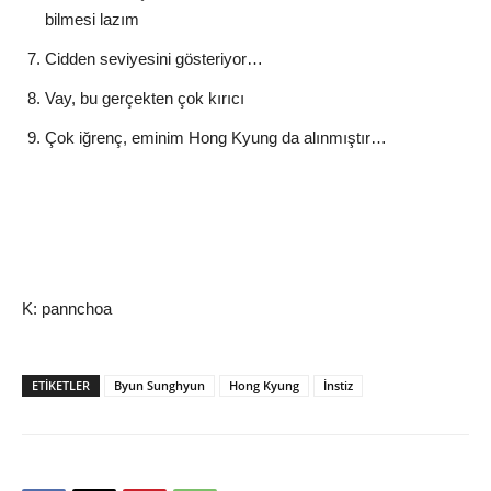
bilmesi lazım
Cidden seviyesini gösteriyor…
Vay, bu gerçekten çok kırıcı
Çok iğrenç, eminim Hong Kyung da alınmıştır…
K: pannchoa
ETIKETLER
Byun Sunghyun
Hong Kyung
İnstiz