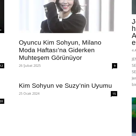
J
h
A
e
Oyuncu Kim Sohyun, Milano
Moda Haftası’na Giderken
4 
Muhteşem Görünüyor
J
SE
26 Şubat 2025
12
9
SE
Je
bi
Kim Sohyun ve Suzy’nin Uyumu
25 Ocak 2024
15
20