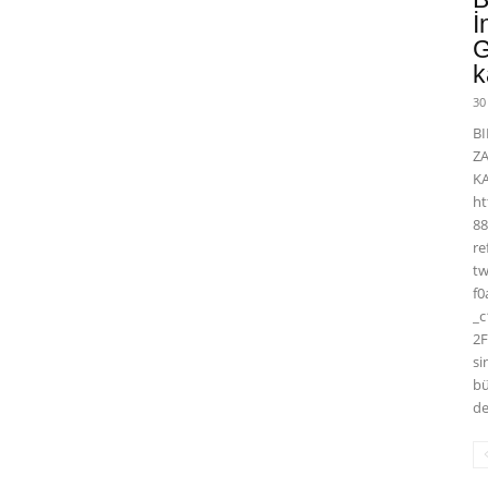
İ
G
k
30
BI
Z
K
ht
88
r
t
f0
_
2F
si
bü
de