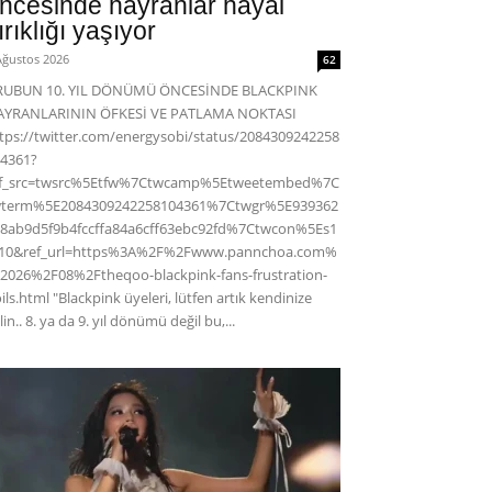
ncesinde hayranlar hayal
ırıklığı yaşıyor
Ağustos 2026
62
RUBUN 10. YIL DÖNÜMÜ ÖNCESİNDE BLACKPINK
AYRANLARININ ÖFKESİ VE PATLAMA NOKTASI
tps://twitter.com/energysobi/status/2084309242258
4361?
ef_src=twsrc%5Etfw%7Ctwcamp%5Etweetembed%7C
wterm%5E2084309242258104361%7Ctwgr%5E939362
8ab9d5f9b4fccffa84a6cff63ebc92fd%7Ctwcon%5Es1
c10&ref_url=https%3A%2F%2Fwww.pannchoa.com%
2026%2F08%2Ftheqoo-blackpink-fans-frustration-
ils.html "Blackpink üyeleri, lütfen artık kendinize
lin.. 8. ya da 9. yıl dönümü değil bu,...