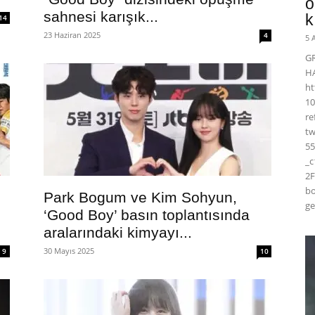
ö
sahnesi karışık...
k
14
23 Haziran 2025
4
5 
G
H
ht
10
r
t
55
_
2F
bo
Park Bogum ve Kim Sohyun,
ge
‘Good Boy’ basın toplantısında
aralarındaki kimyayı...
30 Mayıs 2025
9
10