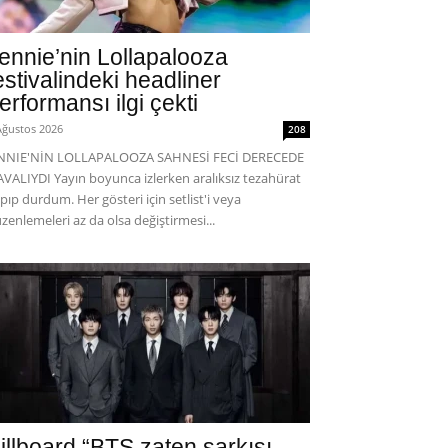
ennie’nin Lollapalooza
estivalindeki headliner
erformansı ilgi çekti
Ağustos 2026
208
ENNIE'NİN LOLLAPALOOZA SAHNESİ FECİ DERECEDE
VALIYDI Yayın boyunca izlerken aralıksız tezahürat
pıp durdum. Her gösteri için setlist'i veya
zenlemeleri az da olsa değiştirmesi...
illboard “BTS zaten şarkısı