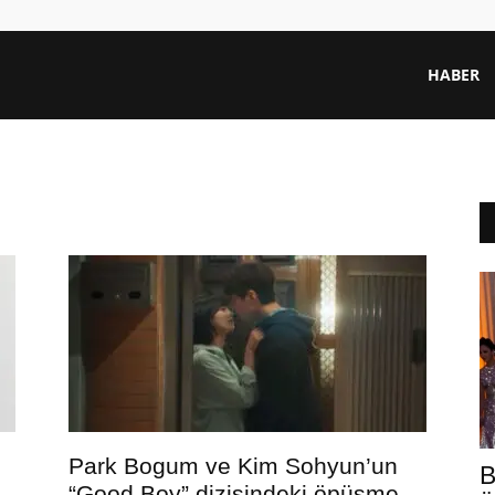
HABER
Park Bogum ve Kim Sohyun’un
B
“Good Boy” dizisindeki öpüşme