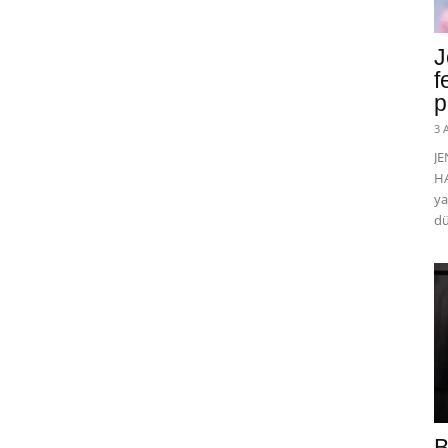
J
f
p
3 
J
HA
ya
dü
B