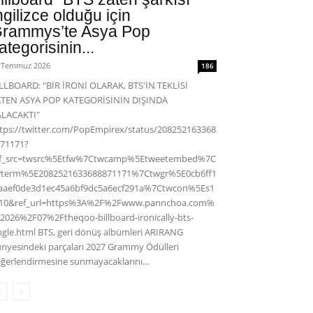
ngilizce olduğu için
rammys’te Asya Pop
ategorisinin...
 Temmuz 2026
186
LLBOARD: "BİR İRONİ OLARAK, BTS'İN TEKLİSİ
ATEN ASYA POP KATEGORİSİNİN DIŞINDA
ALACAKTI"
tps://twitter.com/PopEmpirex/status/208252163368
71171?
ef_src=twsrc%5Etfw%7Ctwcamp%5Etweetembed%7C
wterm%5E2082521633688871171%7Ctwgr%5E0cb6ff1
aaef0de3d1ec45a6bf9dc5a6ecf291a%7Ctwcon%5Es1
c10&ref_url=https%3A%2F%2Fwww.pannchoa.com%
2026%2F07%2Ftheqoo-billboard-ironically-bts-
ngle.html BTS, geri dönüş albümleri ARIRANG
nyesindeki parçaları 2027 Grammy Ödülleri
ğerlendirmesine sunmayacaklarını...