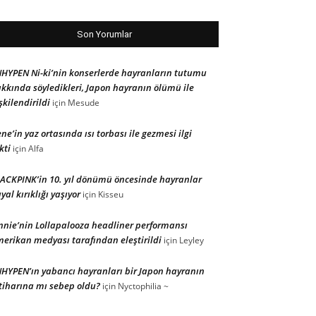
Son Yorumlar
HYPEN Ni-ki’nin konserlerde hayranların tutumu
kkında söyledikleri, Japon hayranın ölümü ile
işkilendirildi
için
Mesude
ene’in yaz ortasında ısı torbası ile gezmesi ilgi
kti
için
Alfa
ACKPINK’in 10. yıl dönümü öncesinde hayranlar
yal kırıklığı yaşıyor
için
Kisseu
nnie’nin Lollapalooza headliner performansı
erikan medyası tarafından eleştirildi
için
Leyley
HYPEN’ın yabancı hayranları bir Japon hayranın
tiharına mı sebep oldu?
için
Nyctophilia ~