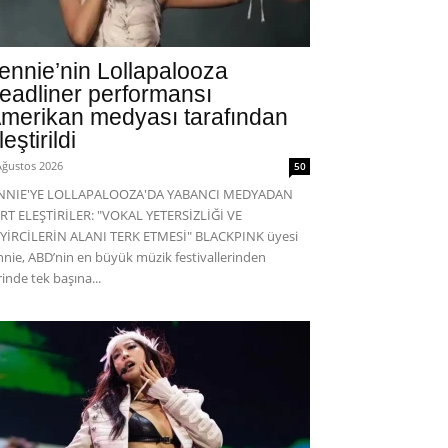
ennie’nin Lollapalooza
eadliner performansı
merikan medyası tarafından
leştirildi
Ağustos 2026
50
ENNIE'YE LOLLAPALOOZA'DA YABANCI MEDYADAN
RT ELEŞTİRİLER: "VOKAL YETERSİZLİĞİ VE
YİRCİLERİN ALANI TERK ETMESİ" BLACKPINK üyesi
nnie, ABD’nin en büyük müzik festivallerinden
rinde tek başına...