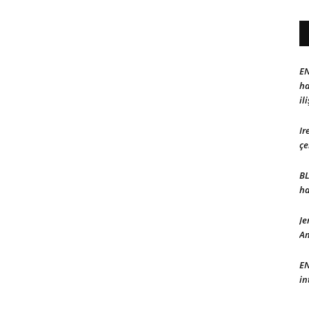
EN
ha
il
Ir
çe
BL
ha
Je
Am
EN
in