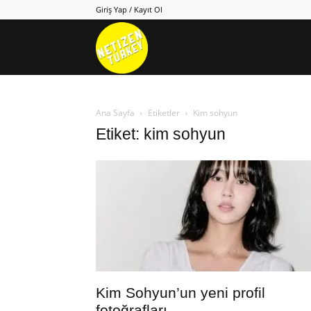
Giriş Yap / Kayıt Ol
Netizen
Turkey
Ana Sayfa
Etiketler
Kim sohyun
Etiket: kim sohyun
Kim Sohyun’un yeni profil
fotoğrafları