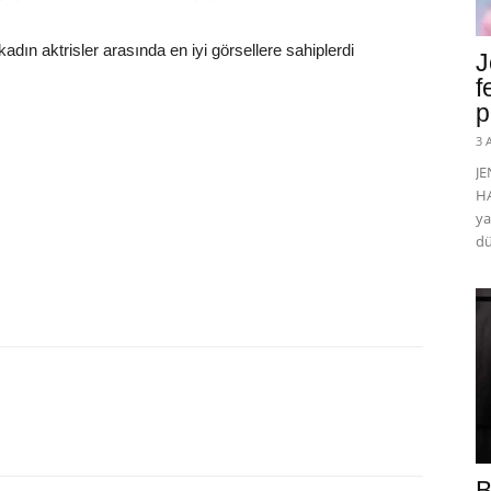
dın aktrisler arasında en iyi görsellere sahiplerdi
J
f
p
3 
J
HA
ya
dü
B