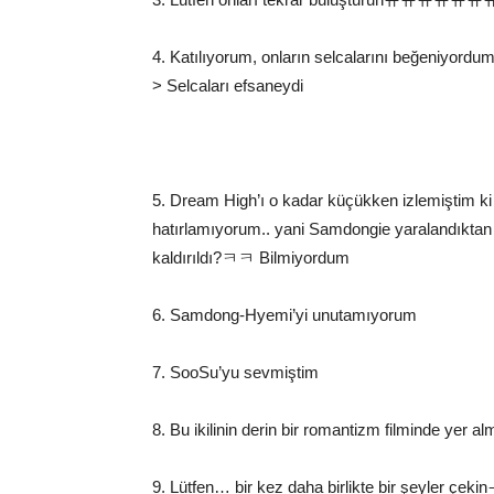
4. Katılıyorum, onların selcalarını beğeniyordu
> Selcaları efsaneydi
5. Dream High’ı o kadar küçükken izlemiştim ki
hatırlamıyorum.. yani Samdongie yaralandıkta
kaldırıldı?ㅋㅋ Bilmiyordum
6. Samdong-Hyemi’yi unutamıyorum
7. SooSu’yu sevmiştim
8. Bu ikilinin derin bir romantizm filminde yer 
9. Lütfen… bir kez daha birlikte bir şeyler 