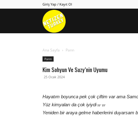
Giriş Yap / Kayıt Ol
Netizen
Turkey
Ana Sayfa
Pann
Pann
Kim Sohyun Ve Suzy’nin Uyumu
25 Ocak 2024
Hayatım boyunca pek çok çiftim var ama Sam
Yüz kimyaları da çok iyiydiㅠㅠ
Yeniden bir araya gelme haberlerini duyarsam b