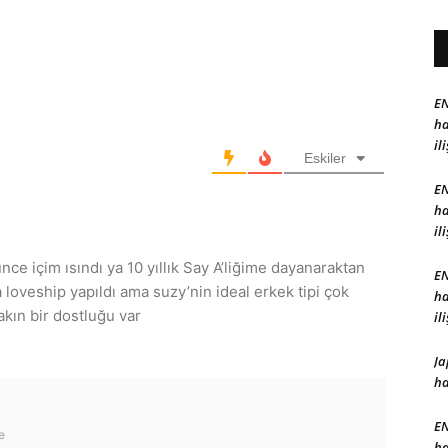
EN
ha
il
Eskiler
EN
ha
il
e içim ısındı ya 10 yıllık Say A’liğime dayanaraktan
EN
loveship yapıldı ama suzy’nin ideal erkek tipi çok
ha
akın bir dostluğu var
il
Ja
ha
EN
e
ha