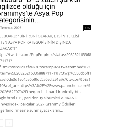
ngilizce olduğu için
rammys’te Asya Pop
ategorisinin...
 Temmuz 2026
186
LLBOARD: "BİR İRONİ OLARAK, BTS'İN TEKLİSİ
ATEN ASYA POP KATEGORİSİNİN DIŞINDA
ALACAKTI"
tps://twitter.com/PopEmpirex/status/208252163368
71171?
ef_src=twsrc%5Etfw%7Ctwcamp%5Etweetembed%7C
wterm%5E2082521633688871171%7Ctwgr%5E0cb6ff1
aaef0de3d1ec45a6bf9dc5a6ecf291a%7Ctwcon%5Es1
c10&ref_url=https%3A%2F%2Fwww.pannchoa.com%
2026%2F07%2Ftheqoo-billboard-ironically-bts-
ngle.html BTS, geri dönüş albümleri ARIRANG
nyesindeki parçaları 2027 Grammy Ödülleri
ğerlendirmesine sunmayacaklarını...