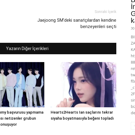
İ
Sonraki İçerik
G
k
Jaejoong SM’deki sanatçılardan kendine
benzeyenleri seçti
30
BI
Z
Yazarın Diğer İçerikleri
K
ht
88
r
t
f0
_
2F
si
bü
mmy başvurusu yapmama
Hearts2Hearts Ian saçlarını tekrar
de
ası netizenler grubun
siyaha boyatmasıyla beğeni topladı
 konuşuyor