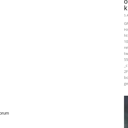
ö
k
5 
G
H
ht
10
r
t
55
_
2F
bo
ge
yorum
ㅠ