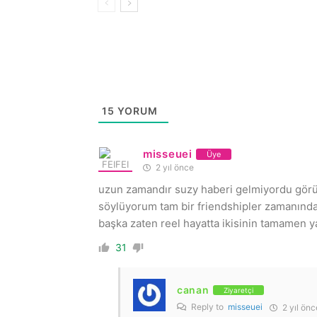
15
YORUM
misseuei
Üye
2 yıl önce
uzun zamandır suzy haberi gelmiyordu görünc
söylüyorum tam bir friendshipler zamanında 
başka zaten reel hayatta ikisinin tamamen y
31
canan
Ziyaretçi
Reply to
misseuei
2 yıl önc