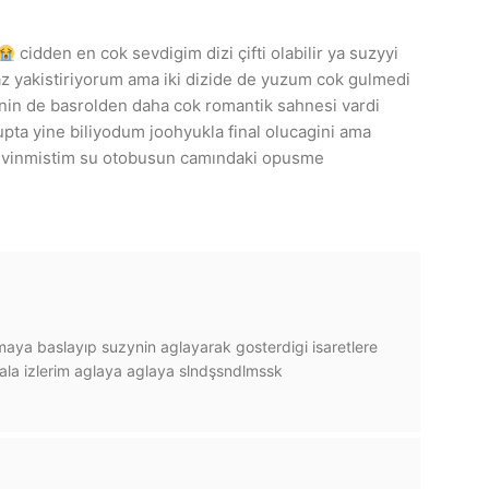
cidden en cok sevdigim dizi çifti olabilir ya suzyyi
az yakistiriyorum ama iki dizide de yuzum cok gulmedi
nin de basrolden daha cok romantik sahnesi vardi
pta yine biliyodum joohyukla final olucagini ama
sevinmistim su otobusun camındaki opusme
a baslayıp suzynin aglayarak gosterdigi isaretlere
ala izlerim aglaya aglaya slndşsndlmssk