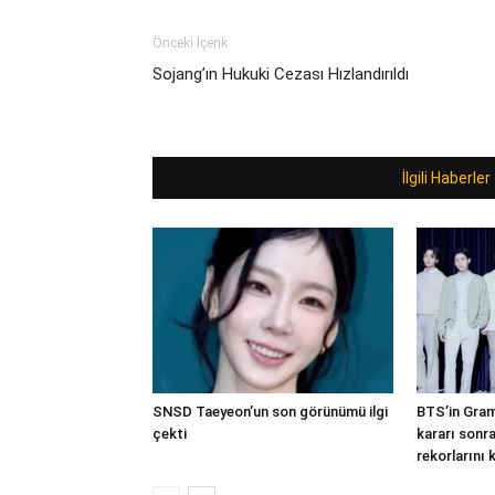
Önceki İçerik
Sojang’ın Hukuki Cezası Hızlandırıldı
İlgili Haberler
SNSD Taeyeon’un son görünümü ilgi
BTS’in Gra
çekti
kararı sonr
rekorlarını