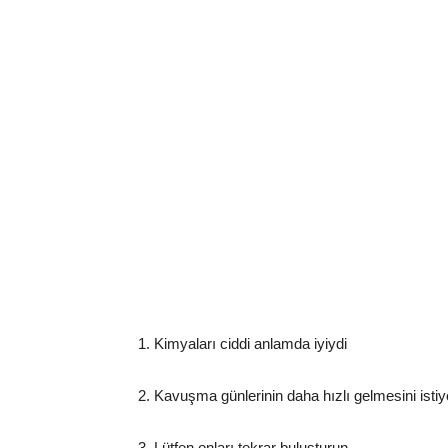
1. Kimyaları ciddi anlamda iyiydi
2. Kavuşma günlerinin daha hızlı gelmesini isti
3. Lütfen onları tekrar buluşturunㅠㅠㅠㅠㅠㅠ