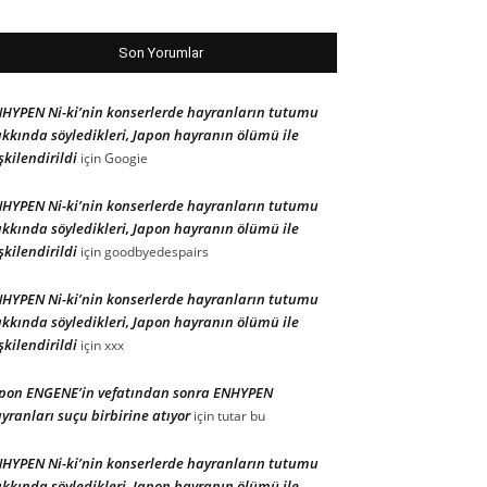
Son Yorumlar
HYPEN Ni-ki’nin konserlerde hayranların tutumu
kkında söyledikleri, Japon hayranın ölümü ile
işkilendirildi
için
Googie
HYPEN Ni-ki’nin konserlerde hayranların tutumu
kkında söyledikleri, Japon hayranın ölümü ile
işkilendirildi
için
goodbyedespairs
HYPEN Ni-ki’nin konserlerde hayranların tutumu
kkında söyledikleri, Japon hayranın ölümü ile
işkilendirildi
için
xxx
pon ENGENE’in vefatından sonra ENHYPEN
yranları suçu birbirine atıyor
için
tutar bu
HYPEN Ni-ki’nin konserlerde hayranların tutumu
kkında söyledikleri, Japon hayranın ölümü ile