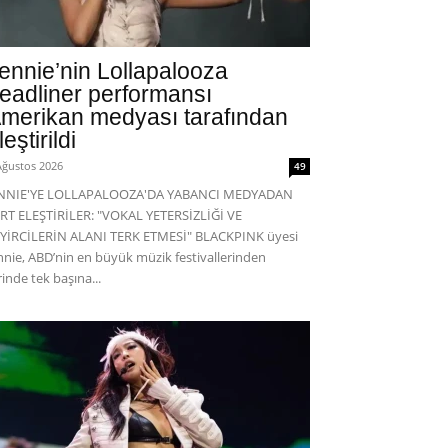
ennie’nin Lollapalooza
eadliner performansı
merikan medyası tarafından
leştirildi
Ağustos 2026
49
ENNIE'YE LOLLAPALOOZA'DA YABANCI MEDYADAN
RT ELEŞTİRİLER: "VOKAL YETERSİZLİĞİ VE
YİRCİLERİN ALANI TERK ETMESİ" BLACKPINK üyesi
nnie, ABD’nin en büyük müzik festivallerinden
rinde tek başına...