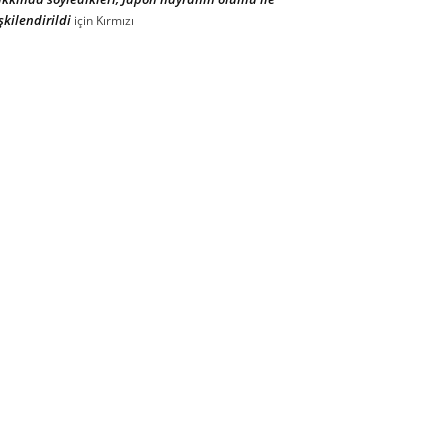
işkilendirildi
için
Kırmızı