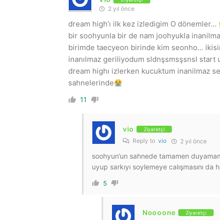
2 yıl önce
dream high’ı ilk kez izledigim O dönemler…
bir soohyunla bir de nam joohyukla inanilm
birimde taecyeon birinde kim seonho… ikisi
inanılmaz geriliyodum sldnşsmsşsnsl start u
dream highı izlerken kucuktum inanilmaz 
sahnelerinde
11
vio
Ziyaretçi
Reply to
vio
2 yıl önce
soohyun’un sahnede tamamen duyamamay
uyup sarkıyı soylemeye calışmasını da h
5
Noooone
Ziyaretçi