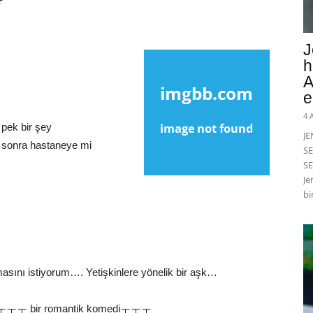
m
J
h
A
e
4 
 pek bir şey
J
n sonra hastaneye mi
SE
SE
Je
bi
almasını istiyorum…. Yetişkinlere yönelik bir aşk…
çekinㅜㅜㅜ bir romantik komediㅜㅜㅜ