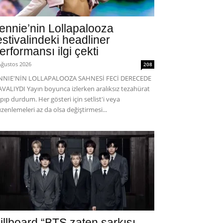
ennie’nin Lollapalooza
estivalindeki headliner
erformansı ilgi çekti
Ağustos 2026
208
ENNIE'NİN LOLLAPALOOZA SAHNESİ FECİ DERECEDE
VALIYDI Yayın boyunca izlerken aralıksız tezahürat
pıp durdum. Her gösteri için setlist'i veya
zenlemeleri az da olsa değiştirmesi...
illboard “BTS zaten şarkısı