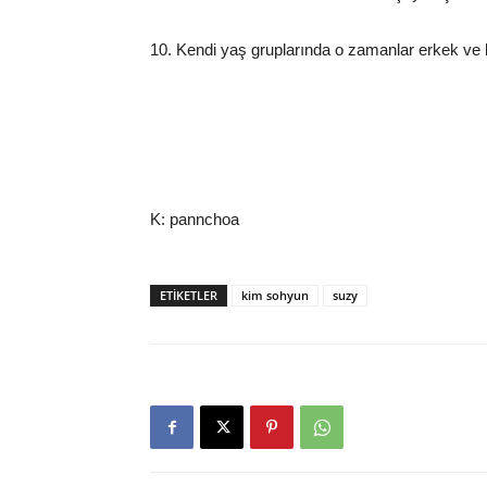
10. Kendi yaş gruplarında o zamanlar erkek ve ka
K: pannchoa
ETIKETLER
kim sohyun
suzy