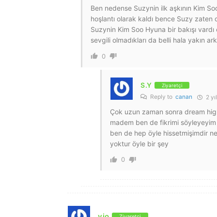
Ben nedense Suzynin ilk aşkının Kim S
hoşlantı olarak kaldı bence Suzy zate
Suzynin Kim Soo Hyuna bir bakışı vardı o
sevgili olmadıkları da belli hala yakın ar
0
S.Y
Ziyaretçi
Reply to
canan
2 yı
Çok uzun zaman sonra dream high d
madem ben de fikrimi söyleyeyim
ben de hep öyle hissetmişimdir ne
yoktur öyle bir şey
0
vio
Ziyaretçi