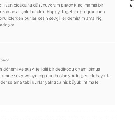
oo Hyun olduğunu düşünüyorum platonik açılmamış bir
il
n o zamanlar çok küçüktü Happy Together programında
nu izlerken bunlar kesin sevgililer demiştim ama hiç
kadaşlar
l önce
önemi ve suzy ile ilgili bir dedikodu ortamı olmuş
 bence suzy wooyoung dan hoşlanıyordu gerçek hayatta
dense ama tabi bunlar yalnızca his büyük ihtimalle