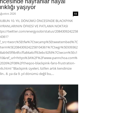
ncesinde hayranlar hayal
ırıklığı yaşıyor
Ağustos 2026
55
RUBUN 10. YIL DÖNÜMÜ ÖNCESİNDE BLACKPINK
AYRANLARININ ÖFKESİ VE PATLAMA NOKTASI
tps://twitter.com/energysobi/status/2084309242258
4361?
ef_src=twsrc%5Etfw%7Ctwcamp%5Etweetembed%7C
wterm%5E2084309242258104361%7Ctwgr%5E939362
8ab9d5f9b4fccffa84a6cff63ebc92fd%7Ctwcon%5Es1
c10&ref_url=https%3A%2F%2Fwww.pannchoa.com%
2026%2F08%2Ftheqoo-blackpink-fans-frustration-
ils.html "Blackpink üyeleri, lütfen artık kendinize
lin.. 8. ya da 9. yıl dönümü değil bu,...