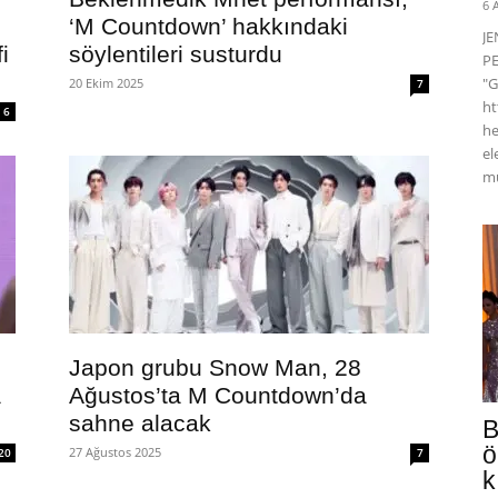
6 
‘M Countdown’ hakkındaki
J
i
söylentileri susturdu
PE
"G
20 Ekim 2025
7
ht
6
he
el
mü
Japon grubu Snow Man, 28
a
Ağustos’ta M Countdown’da
sahne alacak
B
ö
27 Ağustos 2025
20
7
k