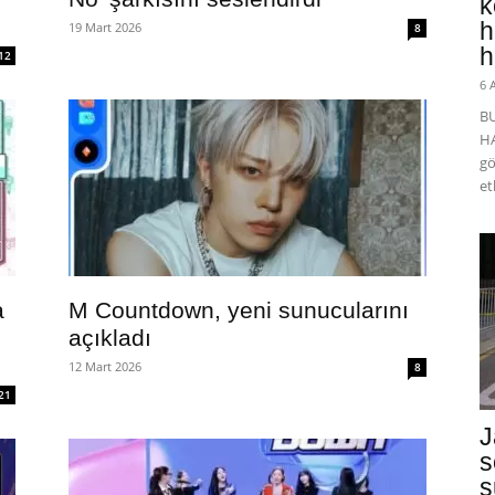
k
h
19 Mart 2026
8
h
12
6 
B
HA
gö
et
a
M Countdown, yeni sunucularını
açıkladı
12 Mart 2026
8
21
J
s
s