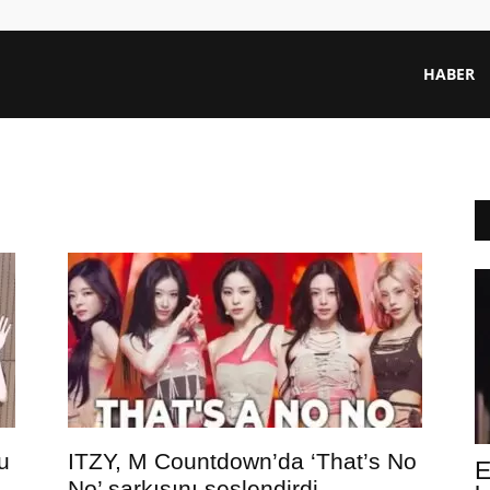
HABER
u
ITZY, M Countdown’da ‘That’s No
E
No’ şarkısını seslendirdi