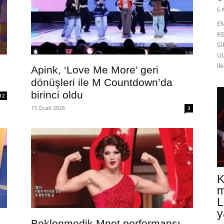
6 
E
K
Sİ
UL
il
Apink, ‘Love Me More’ geri
dönüşleri ile M Countdown’da
birinci oldu
12
15 Ocak 2026
3
K
m
L
y
Beklenmedik Mnet performansı,