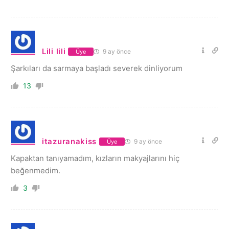
Lili lili
9 ay önce
Üye
Şarkıları da sarmaya başladı severek dinliyorum
13
itazuranakiss
9 ay önce
Üye
Kapaktan tanıyamadım, kızların makyajlarını hiç
beğenmedim.
3