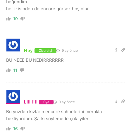
beğendim.
her ikisinden de encore görsek hoş olur
19
Hey
9 ay önce
Ziyaretçi
BU NEEE BU NEDİRRRRRRR
11
Lili lili
9 ay önce
Üye
Bu yüzden kızların encore sahnelerini merakla
bekliyordum. Şarkı söylemede çok iyiler.
16