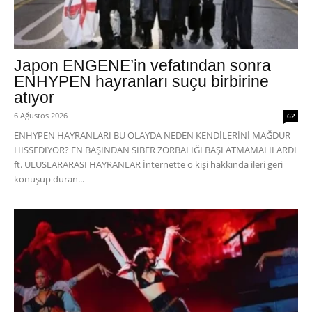
Japon ENGENE’in vefatından sonra
ENHYPEN hayranları suçu birbirine
atıyor
6 Ağustos 2026
62
ENHYPEN HAYRANLARI BU OLAYDA NEDEN KENDİLERİNİ MAĞDUR
HİSSEDİYOR? EN BAŞINDAN SİBER ZORBALIĞI BAŞLATMAMALILARDI
ft. ULUSLARARASI HAYRANLAR İnternette o kişi hakkında ileri geri
konuşup duran...