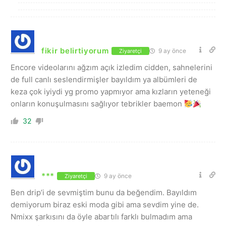
fikir belirtiyorum
9 ay önce
Ziyaretçi
Encore videolarını ağzım açık izledim cidden, sahnelerini
de full canlı seslendirmişler bayıldım ya albümleri de
keza çok iyiydi yg promo yapmıyor ama kızların yeteneği
onların konuşulmasını sağlıyor tebrikler baemon
32
***
9 ay önce
Ziyaretçi
Ben drip’i de sevmiştim bunu da beğendim. Bayıldım
demiyorum biraz eski moda gibi ama sevdim yine de.
Nmixx şarkısını da öyle abartılı farklı bulmadım ama