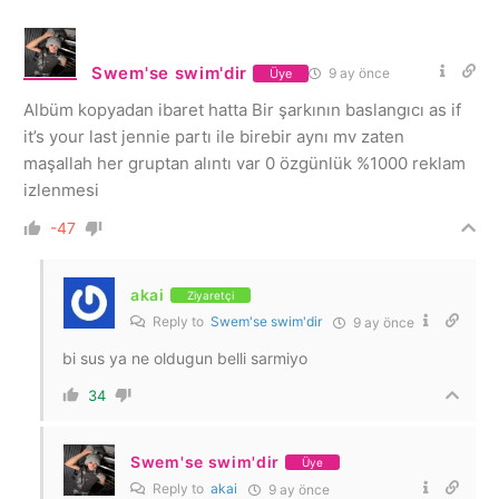
Swem'se swim'dir
9 ay önce
Üye
Albüm kopyadan ibaret hatta Bir şarkının baslangıcı as if
it’s your last jennie partı ile birebir aynı mv zaten
maşallah her gruptan alıntı var 0 özgünlük %1000 reklam
izlenmesi
-47
akai
Ziyaretçi
Reply to
Swem'se swim'dir
9 ay önce
bi sus ya ne oldugun belli sarmiyo
34
Swem'se swim'dir
Üye
Reply to
akai
9 ay önce