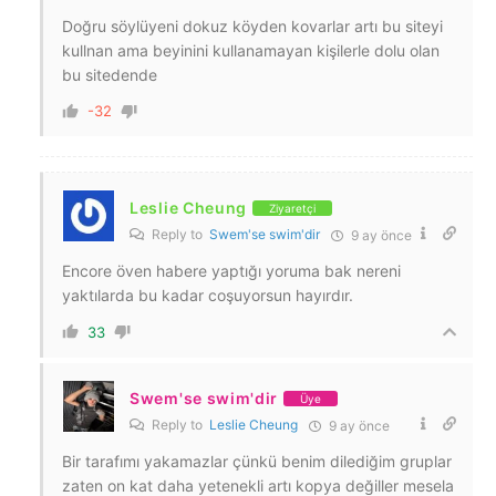
Doğru söylüyeni dokuz köyden kovarlar artı bu siteyi
kullnan ama beyinini kullanamayan kişilerle dolu olan
bu sitedende
-32
Leslie Cheung
Ziyaretçi
Reply to
Swem'se swim'dir
9 ay önce
Encore öven habere yaptığı yoruma bak nereni
yaktılarda bu kadar coşuyorsun hayırdır.
33
Swem'se swim'dir
Üye
Reply to
Leslie Cheung
9 ay önce
Bir tarafımı yakamazlar çünkü benim dilediğim gruplar
zaten on kat daha yetenekli artı kopya değiller mesela