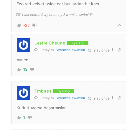
Exo red velvet twice nct bunlardan bir kaçı
Last edited 9 ay önce by Swem'se swim'dir
-22
Leslie Cheung
Ziyaretçi
Reply to
Swem'se swim'dir
9 ay önce
Aynen
13
Tmbsss
Ziyaretçi
Reply to
Swem'se swim'dir
9 ay önce
Kudurtuyorsa başarmışlar
1