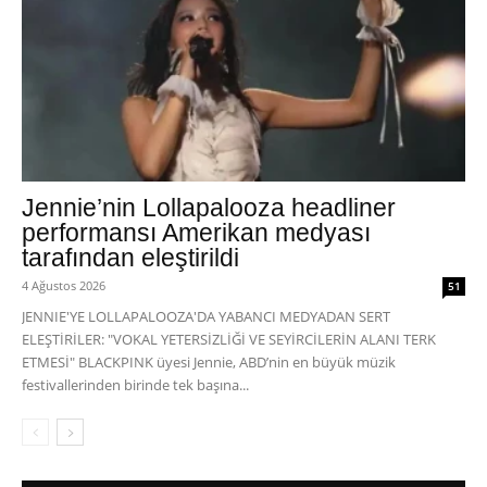
Jennie’nin Lollapalooza headliner
performansı Amerikan medyası
tarafından eleştirildi
4 Ağustos 2026
51
JENNIE'YE LOLLAPALOOZA'DA YABANCI MEDYADAN SERT
ELEŞTİRİLER: "VOKAL YETERSİZLİĞİ VE SEYİRCİLERİN ALANI TERK
ETMESİ" BLACKPINK üyesi Jennie, ABD’nin en büyük müzik
festivallerinden birinde tek başına...