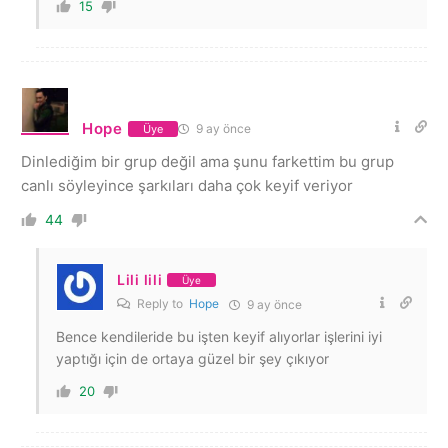
15
Hope
9 ay önce
Üye
Dinlediğim bir grup değil ama şunu farkettim bu grup
canlı söyleyince şarkıları daha çok keyif veriyor
44
Lili lili
Üye
Reply to
Hope
9 ay önce
Bence kendileride bu işten keyif alıyorlar işlerini iyi
yaptığı için de ortaya güzel bir şey çıkıyor
20