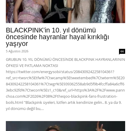
BLACKPINK’in 10. yıl dönümü
öncesinde hayranlar hayal kırıklığı
yaşıyor
5 Ağustos 2026
66
GRUBUN 10. YIL DÖNÜMÜ ÖNCESİNDE BLACKPINK HAYRANLARININ
ÖFKESİ VE PATLAMA NOKTASI
https://twitter.com/energysobi/status/2084309242258104361?
ref_src=twsrc%5Etfw%7Ctwcamp%5Etweetembed%7Ctwterm%5E20
84309242258104361%7Ctwgr%5E939362558ab9d5f9b4fccffa84a6cff6
3ebc92fd%7Ctwcon%5Es1_c10&ref_url=https%3A%2F%2Fwww.pann
choa.com%2F2026%2F08%2Ftheqoo-blackpink-fans-frustration-
boils.html "Blackpink üyeleri, lütfen artık kendinize gelin.. 8. ya da 9.
yıl dönümü değil bu,...