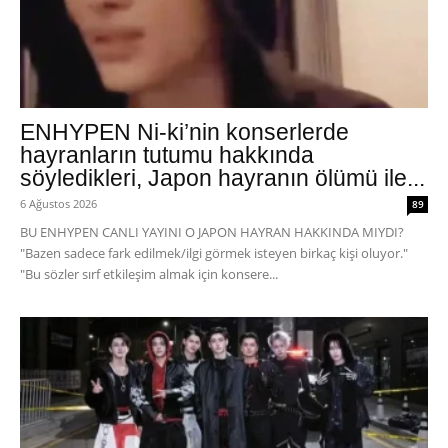
ENHYPEN Ni-ki’nin konserlerde
hayranların tutumu hakkında
söyledikleri, Japon hayranın ölümü ile...
6 Ağustos 2026
89
BU ENHYPEN CANLI YAYINI O JAPON HAYRAN HAKKINDA MIYDI?
"Bazen sadece fark edilmek/ilgi görmek isteyen birkaç kişi oluyor."
"Bu sözler sırf etkileşim almak için konsere...