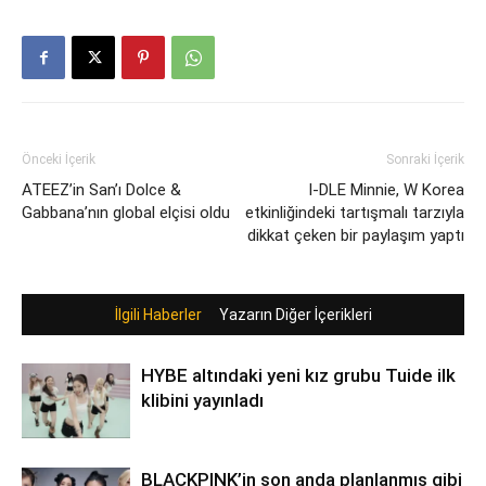
Önceki İçerik
Sonraki İçerik
ATEEZ’in San’ı Dolce &
I-DLE Minnie, W Korea
Gabbana’nın global elçisi oldu
etkinliğindeki tartışmalı tarzıyla
dikkat çeken bir paylaşım yaptı
İlgili Haberler
Yazarın Diğer İçerikleri
HYBE altındaki yeni kız grubu Tuide ilk
klibini yayınladı
BLACKPINK’in son anda planlanmış gibi