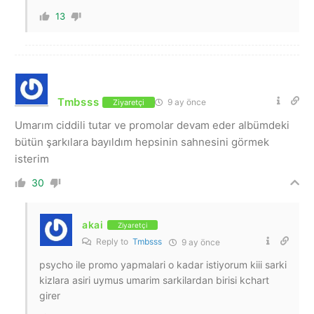
13
Tmbsss
9 ay önce
Ziyaretçi
Umarım ciddili tutar ve promolar devam eder albümdeki
bütün şarkılara bayıldım hepsinin sahnesini görmek
isterim
30
akai
Ziyaretçi
Reply to
Tmbsss
9 ay önce
psycho ile promo yapmalari o kadar istiyorum kiii sarki
kizlara asiri uymus umarim sarkilardan birisi kchart
girer