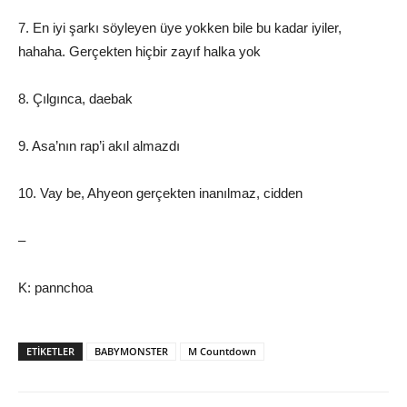
7. En iyi şarkı söyleyen üye yokken bile bu kadar iyiler,
hahaha. Gerçekten hiçbir zayıf halka yok
8. Çılgınca, daebak
9. Asa’nın rap’i akıl almazdı
10. Vay be, Ahyeon gerçekten inanılmaz, cidden
–
K: pannchoa
ETIKETLER
BABYMONSTER
M Countdown