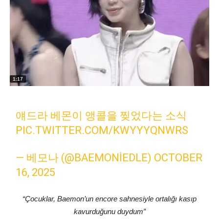
얘드라 베몬이 앵콜을 찢었다는 소식
PIC.TWITTER.COM/KWYYYQNWRS
— 베모나 (@BAEMONIEDLE)
OCTOBER
16, 2025
“Çocuklar, Baemon’un encore sahnesiyle ortalığı kasıp
kavurduğunu duydum”