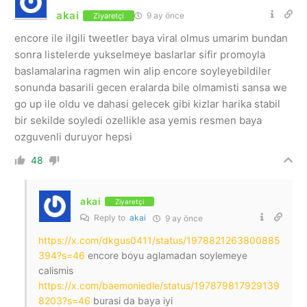
akai
9 ay önce
Ziyaretçi
encore ile ilgili tweetler baya viral olmus umarim bundan
sonra listelerde yukselmeye baslarlar sifir promoyla
baslamalarina ragmen win alip encore soyleyebildiler
sonunda basarili gecen eralarda bile olmamisti sansa we
go up ile oldu ve dahasi gelecek gibi kizlar harika stabil
bir sekilde soyledi ozellikle asa yemis resmen baya
ozguvenli duruyor hepsi
48
akai
Ziyaretçi
Reply to
akai
9 ay önce
https://x.com/dkgus0411/status/1978821263800885
394?s=46
encore boyu aglamadan soylemeye
calismis
https://x.com/baemoniedle/status/197879817929139
8203?s=46
burasi da baya iyi