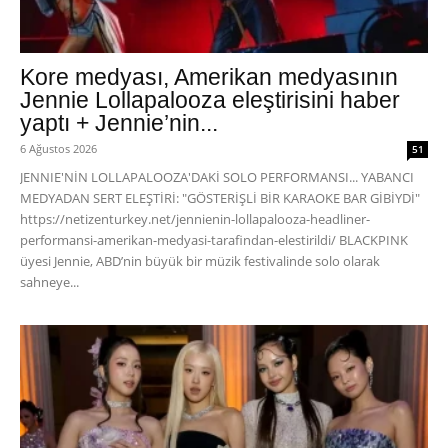
Kore medyası, Amerikan medyasının
Jennie Lollapalooza eleştirisini haber
yaptı + Jennie’nin...
6 Ağustos 2026
51
JENNIE'NİN LOLLAPALOOZA'DAKİ SOLO PERFORMANSI... YABANCI
MEDYADAN SERT ELEŞTİRİ: "GÖSTERİŞLİ BİR KARAOKE BAR GİBİYDİ"
https://netizenturkey.net/jennienin-lollapalooza-headliner-
performansi-amerikan-medyasi-tarafindan-elestirildi/ BLACKPINK
üyesi Jennie, ABD’nin büyük bir müzik festivalinde solo olarak
sahneye...