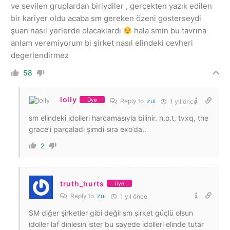
ve sevilen gruplardan biriydiler , gerçekten yazık edilen
bir kariyer oldu acaba sm gereken özeni gosterseydi
şuan nasıl yerlerde olacaklardı
hala smin bu tavrına
anlam veremiyorum bi şirket nasıl elindeki cevheri
degerlendirmez
58
lolly
Üye
Reply to
zui
1 yıl önce
sm elindeki idolleri harcamasıyla bilinir. h.o.t, tvxq, the
grace’i parçaladı şimdi sıra exo’da..
2
truth_hurts
Üye
Reply to
zui
1 yıl önce
SM diğer şirketler gibi değil sm şirket güçlü olsun
idoller laf dinlesin ister bu sayede idolleri elinde tutar