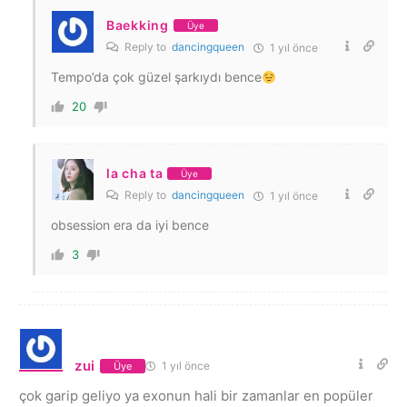
Baekking
Üye
Reply to
dancingqueen
1 yıl önce
Tempo’da çok güzel şarkıydı bence
20
la cha ta
Üye
Reply to
dancingqueen
1 yıl önce
obsession era da iyi bence
3
zui
1 yıl önce
Üye
çok garip geliyo ya exonun hali bir zamanlar en popüler