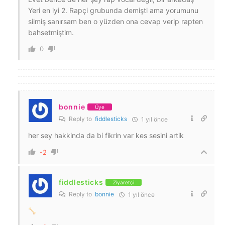
Yeri en iyi 2. Rapçi grubunda demişti ama yorumunu
silmiş sanırsam ben o yüzden ona cevap verip rapten
bahsetmiştim.
0
bonnie
Üye
Reply to
fiddlesticks
1 yıl önce
her sey hakkinda da bi fikrin var kes sesini artik
-2
fiddlesticks
Ziyaretçi
Reply to
bonnie
1 yıl önce