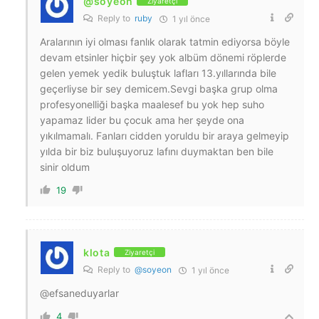
@soyeon
Ziyaretçi
Reply to
ruby
1 yıl önce
Aralarının iyi olması fanlık olarak tatmin ediyorsa böyle
devam etsinler hiçbir şey yok albüm dönemi röplerde
gelen yemek yedik buluştuk lafları 13.yıllarında bile
geçerliyse bir sey demicem.Sevgi başka grup olma
profesyonelliği başka maalesef bu yok hep suho
yapamaz lider bu çocuk ama her şeyde ona
yıkılmamalı. Fanları cidden yoruldu bir araya gelmeyip
yılda bir biz buluşuyoruz lafını duymaktan ben bile
sinir oldum
19
klota
Ziyaretçi
Reply to
@soyeon
1 yıl önce
@efsaneduyarlar
4