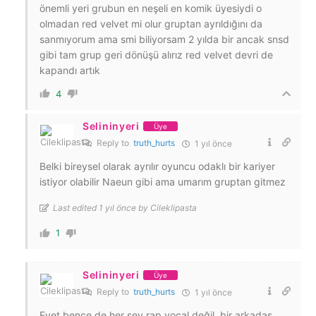
önemli yeri grubun en neşeli en komik üyesiydi o
olmadan red velvet mi olur gruptan ayrıldığını da
sanmıyorum ama smi biliyorsam 2 yılda bir ancak snsd
gibi tam grup geri dönüşü alırız red velvet devri de
kapandı artık
4
Selininyeri
Üye
Reply to
truth_hurts
1 yıl önce
Belki bireysel olarak ayrılır oyuncu odaklı bir kariyer
istiyor olabilir Naeun gibi ama umarım gruptan gitmez
Last edited 1 yıl önce by Cileklipasta
1
Selininyeri
Üye
Reply to
truth_hurts
1 yıl önce
Evet bence de her şey rap vocal değil, bir arkadaş