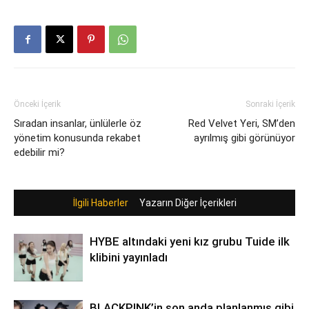
Önceki İçerik
Sonraki İçerik
Sıradan insanlar, ünlülerle öz
Red Velvet Yeri, SM’den
yönetim konusunda rekabet
ayrılmış gibi görünüyor
edebilir mi?
İlgili Haberler
Yazarın Diğer İçerikleri
HYBE altındaki yeni kız grubu Tuide ilk
klibini yayınladı
BLACKPINK’in son anda planlanmış gibi