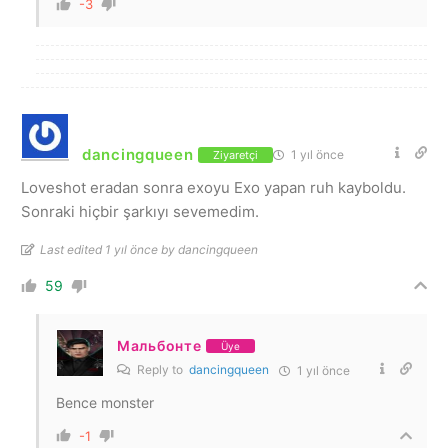
-3
dancingqueen
1 yıl önce
Ziyaretçi
Loveshot eradan sonra exoyu Exo yapan ruh kayboldu.
Sonraki hiçbir şarkıyı sevemedim.
Last edited 1 yıl önce by dancingqueen
59
Мальбонте
Üye
Reply to
dancingqueen
1 yıl önce
Bence monster
-1