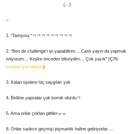
(…)
–
1. “Tartışma “ㅋㅋㅋㅋㅋㅋㅋㅋㅋ
2. “Ben de challenge’ı iyi yapabilirim… Canlı yayın da yapmak
istiyorum… Keşke önceden bilseydim… Çok yazık” (Ç/N:
context için tıklayın
)
3. Kalan üyelere hiç saygıları yok
4. Birlikte yapsalar çok komik olurduㅋ
5. Ama onlar çoktan gittilerㅠㅠ
6. Onlar sadece geçmişi pişmanlık haline getiriyorlar….