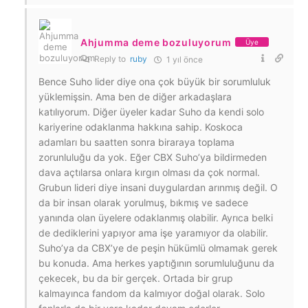
Ahjumma deme bozuluyorum
Üye
Reply to
ruby
1 yıl önce
Bence Suho lider diye ona çok büyük bir sorumluluk
yüklemişsin. Ama ben de diğer arkadaşlara
katılıyorum. Diğer üyeler kadar Suho da kendi solo
kariyerine odaklanma hakkına sahip. Koskoca
adamları bu saatten sonra biraraya toplama
zorunluluğu da yok. Eğer CBX Suho’ya bildirmeden
dava açtılarsa onlara kırgın olması da çok normal.
Grubun lideri diye insani duygulardan arınmış değil. O
da bir insan olarak yorulmuş, bıkmış ve sadece
yanında olan üyelere odaklanmış olabilir. Ayrıca belki
de dediklerini yapıyor ama işe yaramıyor da olabilir.
Suho’ya da CBX’ye de peşin hükümlü olmamak gerek
bu konuda. Ama herkes yaptığının sorumluluğunu da
çekecek, bu da bir gerçek. Ortada bir grup
kalmayınca fandom da kalmıyor doğal olarak. Solo