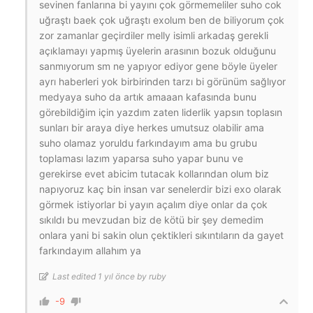
sevinen fanlarına bi yayını çok görmemeliler suho cok
uğraştı baek çok uğraştı exolum ben de biliyorum çok
zor zamanlar geçirdiler melly isimli arkadaş gerekli
açıklamayı yapmış üyelerin arasının bozuk olduğunu
sanmıyorum sm ne yapıyor ediyor gene böyle üyeler
ayrı haberleri yok birbirinden tarzı bi görünüm sağlıyor
medyaya suho da artık amaaan kafasında bunu
görebildiğim için yazdım zaten liderlik yapsın toplasın
sunları bir araya diye herkes umutsuz olabilir ama
suho olamaz yoruldu farkındayım ama bu grubu
toplaması lazım yaparsa suho yapar bunu ve
gerekirse evet abicim tutacak kollarından olum biz
napıyoruz kaç bin insan var senelerdir bizi exo olarak
görmek istiyorlar bi yayın açalım diye onlar da çok
sıkıldı bu mevzudan biz de kötü bir şey demedim
onlara yani bi sakin olun çektikleri sıkıntıların da gayet
farkındayım allahım ya
Last edited 1 yıl önce by ruby
-9