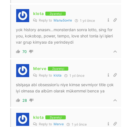
klota
Ziyaretçi
Reply to
Мальбонте
1 yıl önce
yok history anasını…monsterdan sonra lotto, sing for
you, kokobop, power, tempo, love shot tonla iyi işleri
var grup kimyası da yerindeydi
70
Merve
Ziyaretçi
Reply to
klota
1 yıl önce
slslşaşa abi obsession’u niye kimse sevmiyor title çok
iyi olmasa da albüm olarak mükemmel bence ya
28
klota
Ziyaretçi
Reply to
Merve
1 yıl önce