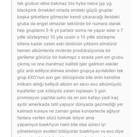
tek grubun eline bakmaz bts hybe twice jyp yg
blackpink örnekleri ortada smdeki güçlü gruplar
başka şirketlere gitmezler kendi çıkaracağı ilerideki
gruba da engel olmazlar sektörde bir numara olarak
hep gruplarını 5-6 yıl parlatır sonra ne yapar eder o 7
yıllık sözleşmeyi 10 yıla uzatır o 10 yıllık sözleşme
bitene kadar zaten eski idolünün yıldızını söndürür
hemen albümlerde mvlerde prodüksüyonda bir
gerileme görürüz bir bakmışız o sırada yeni sm grubu
çıkmış ve ona inanılmaz kaliteli işler gelirken eskiler
göz ardı ediliyor.shinwa smden grupça ayrılabilen tek
grup.EXO’nun son ger dönüşünde bile smin kendine
intikam aldığı belliydi albüm en sıkıcı exo albümüydü
kıyafetler çok kötüydü zaten toplasan 3 gün
promosyon yaptılar.suho da en son kafayı yedi kaç
aydır amerikada tatil yapıyor dünyada gezmediği yer
kalmadı koreye ne zaman gelse konserlerde ağlıyor
fanlara verilen sözü tutmak istiyor ama
yapamıyor.baekhyun haklı bile olsa süreci iyi
yönetemiyor exolleri bölüyorlar baekhyun vs exo diye