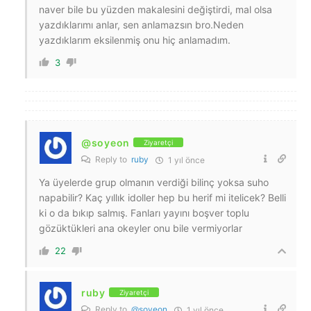
naver bile bu yüzden makalesini değiştirdi, mal olsa
yazdıklarımı anlar, sen anlamazsın bro.Neden
yazdıklarım eksilenmiş onu hiç anlamadım.
3
@soyeon
Ziyaretçi
Reply to
ruby
1 yıl önce
Ya üyelerde grup olmanın verdiği bilinç yoksa suho
napabilir? Kaç yıllık idoller hep bu herif mi itelicek? Belli
ki o da bıkıp salmış. Fanları yayını boşver toplu
gözüktükleri ana okeyler onu bile vermiyorlar
22
ruby
Ziyaretçi
Reply to
@soyeon
1 yıl önce