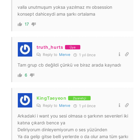
valla unutmuşum yoksa yazılmaz mı obsession
konsept dahiceydi ama şarkı ortalama
17
truth_hurts
Üye
Reply to
Merve
1 yıl önce
Tam grup cb değildi çünkü ve biraz arada kaynadı
6
KingTaeyeon
Ziyaretçi
Reply to
Merve
1 yıl önce
Arkadaki i want you sesi olmasa o şarkının sevenleri iki
katına çıkardı bence ya
Deliriyorum dinleyemiyorum o ses yüzünden
Ya da gelip gitse belli yerlerde o da olur ama tüm şarkı