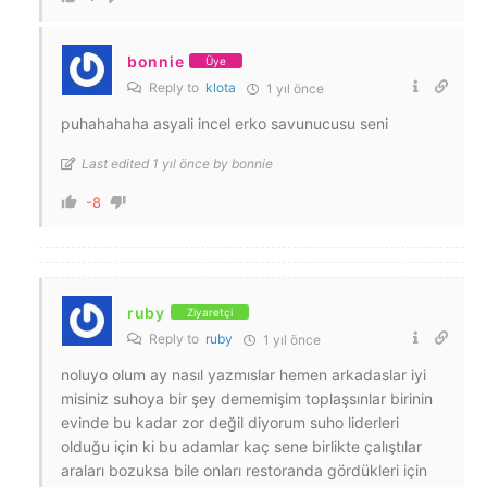
bonnie
Üye
Reply to
klota
1 yıl önce
puhahahaha asyali incel erko savunucusu seni
Last edited 1 yıl önce by bonnie
-8
ruby
Ziyaretçi
Reply to
ruby
1 yıl önce
noluyo olum ay nasıl yazmıslar hemen arkadaslar iyi
misiniz suhoya bir şey dememişim toplaşsınlar birinin
evinde bu kadar zor değil diyorum suho liderleri
olduğu için ki bu adamlar kaç sene birlikte çalıştılar
araları bozuksa bile onları restoranda gördükleri için