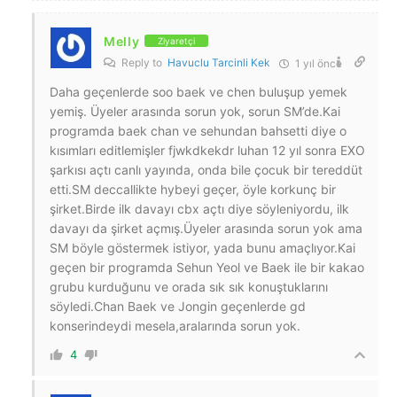
Melly
Ziyaretçi
Reply to
Havuclu Tarcinli Kek
1 yıl önce
Daha geçenlerde soo baek ve chen buluşup yemek
yemiş. Üyeler arasında sorun yok, sorun SM’de.Kai
programda baek chan ve sehundan bahsetti diye o
kısımları editlemişler fjwkdkekdr luhan 12 yıl sonra EXO
şarkısı açtı canlı yayında, onda bile çocuk bir tereddüt
etti.SM deccallikte hybeyi geçer, öyle korkunç bir
şirket.Birde ilk davayı cbx açtı diye söyleniyordu, ilk
davayı da şirket açmış.Üyeler arasında sorun yok ama
SM böyle göstermek istiyor, yada bunu amaçlıyor.Kai
geçen bir programda Sehun Yeol ve Baek ile bir kakao
grubu kurduğunu ve orada sık sık konuştuklarını
söyledi.Chan Baek ve Jongin geçenlerde gd
konserindeydi mesela,aralarında sorun yok.
4