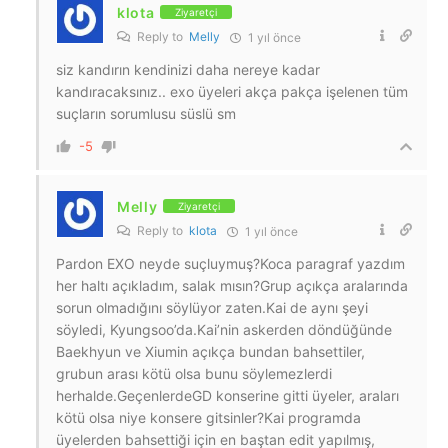
klota
Ziyaretçi
Reply to
Melly
1 yıl önce
siz kandırın kendinizi daha nereye kadar
kandıracaksınız.. exo üyeleri akça pakça işelenen tüm
suçların sorumlusu süslü sm
-5
Melly
Ziyaretçi
Reply to
klota
1 yıl önce
Pardon EXO neyde suçluymuş?Koca paragraf yazdım
her haltı açıkladım, salak mısın?Grup açıkça aralarında
sorun olmadığını söylüyor zaten.Kai de aynı şeyi
söyledi, Kyungsoo’da.Kai’nin askerden döndüğünde
Baekhyun ve Xiumin açıkça bundan bahsettiler,
grubun arası kötü olsa bunu söylemezlerdi
herhalde.GeçenlerdeGD konserine gitti üyeler, araları
kötü olsa niye konsere gitsinler?Kai programda
üyelerden bahsettiği için en baştan edit yapılmış,