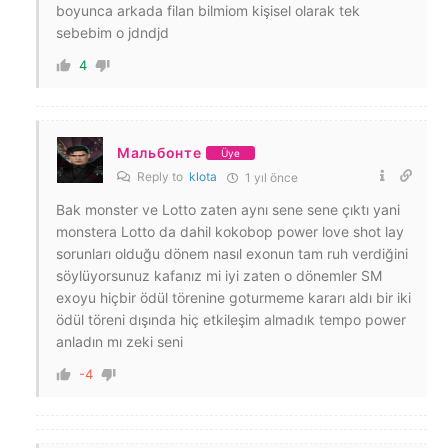
boyunca arkada filan bilmiom kişisel olarak tek
sebebim o jdndjd
4
Мальбонте
Üye
Reply to
klota
1 yıl önce
Bak monster ve Lotto zaten aynı sene sene çıktı yani
monstera Lotto da dahil kokobop power love shot lay
sorunları olduğu dönem nasıl exonun tam ruh verdiğini
söylüyorsunuz kafanız mi iyi zaten o dönemler SM
exoyu hiçbir ödül törenine goturmeme kararı aldı bir iki
ödül töreni dışında hiç etkileşim almadık tempo power
anladın mı zeki seni
-4