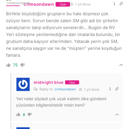
crimsondawn
1 yıl önce
Üye
Birlikte büyüdüğüm grupların bu hale düşmesi çok
üzüyor beni. Sorun bende zaten SM gibi adi bir şirketin
sanatçılarını takip ediyorum senelerdir… Bugün de RV
Yeri sözleşme yenilemediğine dair imalarda bulundu, bir
grubum daha kayıyor ellerimden. Yatacak yerin yok SM,
ne sanatçına saygın var ne de “müşteri” yerine koyduğun
fanlara.
75
midnight blue
Üye
Reply to
crimsondawn
1 yıl önce
Yeri neler söyledi çok uzak kaldım ülke gündemi
yüzünden bilgilendirebilir misin beni?
8