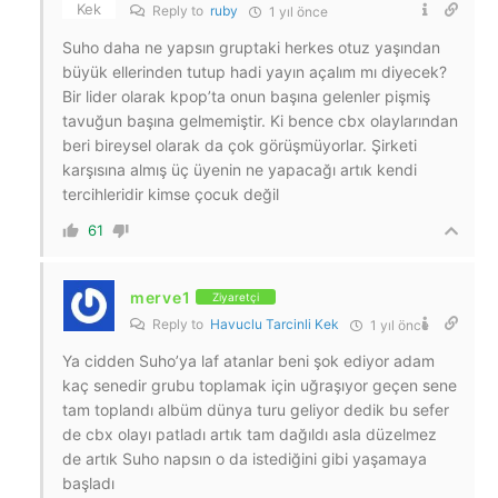
Reply to
ruby
1 yıl önce
Suho daha ne yapsın gruptaki herkes otuz yaşından
büyük ellerinden tutup hadi yayın açalım mı diyecek?
Bir lider olarak kpop’ta onun başına gelenler pişmiş
tavuğun başına gelmemiştir. Ki bence cbx olaylarından
beri bireysel olarak da çok görüşmüyorlar. Şirketi
karşısına almış üç üyenin ne yapacağı artık kendi
tercihleridir kimse çocuk değil
61
merve1
Ziyaretçi
Reply to
Havuclu Tarcinli Kek
1 yıl önce
Ya cidden Suho’ya laf atanlar beni şok ediyor adam
kaç senedir grubu toplamak için uğraşıyor geçen sene
tam toplandı albüm dünya turu geliyor dedik bu sefer
de cbx olayı patladı artık tam dağıldı asla düzelmez
de artık Suho napsın o da istediğini gibi yaşamaya
başladı