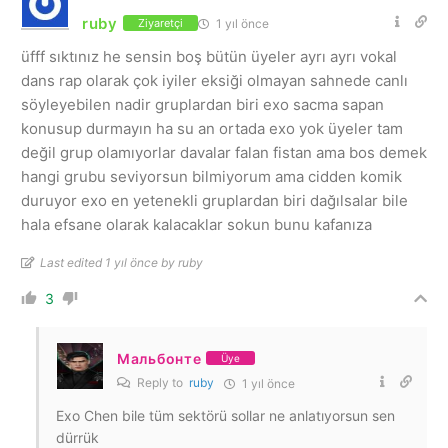
ruby
1 yıl önce
Ziyaretçi
üfff sıktınız he sensin boş bütün üyeler ayrı ayrı vokal
dans rap olarak çok iyiler eksiği olmayan sahnede canlı
söyleyebilen nadir gruplardan biri exo sacma sapan
konusup durmayın ha su an ortada exo yok üyeler tam
değil grup olamıyorlar davalar falan fistan ama bos demek
hangi grubu seviyorsun bilmiyorum ama cidden komik
duruyor exo en yetenekli gruplardan biri dağılsalar bile
hala efsane olarak kalacaklar sokun bunu kafanıza
Last edited 1 yıl önce by ruby
3
Мальбонте
Üye
Reply to
ruby
1 yıl önce
Exo Chen bile tüm sektörü sollar ne anlatıyorsun sen
dürrük