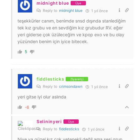
midnight blue
Üye
Reply to
midnight blue
1 yıl önce
teşekkürler canım, benimde snsd dışında stanlediğim
tek kız grubu ve en sevdiğim kız grubudur RV. eğer
yeri giderse çok üzüleceğim ve kpop exo ve bu olay
yüzünden benim için iyice bitecek.
5
fiddlesticks
Ziyaretçi
Reply to
crimsondawn
1 yıl önce
yeri gitse iyi olur aslında
-6
Selininyeri
Üye
Reply to
fiddlesticks
1 yıl önce
Niye ya güzel kız çok yetenekli değil ama sesi grup