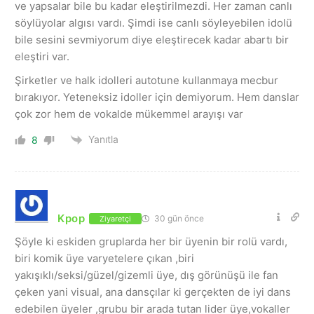
ve yapsalar bile bu kadar eleştirilmezdi. Her zaman canlı
söylüyolar algısı vardı. Şimdi ise canlı söyleyebilen idolü
bile sesini sevmiyorum diye eleştirecek kadar abartı bir
eleştiri var.
Şirketler ve halk idolleri autotune kullanmaya mecbur
bırakıyor. Yeteneksiz idoller için demiyorum. Hem danslar
çok zor hem de vokalde mükemmel arayışı var
Yanıtla
8
Kpop
30 gün önce
Ziyaretçi
Şöyle ki eskiden gruplarda her bir üyenin bir rolü vardı,
biri komik üye varyetelere çıkan ,biri
yakışıklı/seksi/güzel/gizemli üye, dış görünüşü ile fan
çeken yani visual, ana dansçılar ki gerçekten de iyi dans
edebilen üyeler ,grubu bir arada tutan lider üye,vokaller