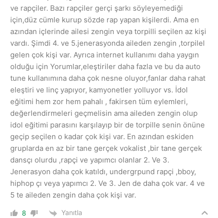
ve rapçiler. Bazı rapçiler gerçi şarkı söyleyemediği
için,düz cümle kurup sözde rap yapan kişilerdi. Ama en
azından içlerinde ailesi zengin veya torpilli seçilen az kişi
vardı. Şimdi 4. ve 5.jenerasyonda aileden zengin ,torpilel
gelen çok kişi var. Ayrıca internet kullanımı daha yaygın
olduğu için Yorumlar,eleştiriler daha fazla ve bu da auto
tune kullanımına daha çok nesne oluyor,fanlar daha rahat
eleştiri ve linç yapıyor, kamyonetler yolluyor vs. İdol
eğitimi hem zor hem pahalı , fakirsen tüm eylemleri,
değerlendirmeleri geçmelisin ama aileden zengin olup
idol eğitimi parasını karşılayıp bir de torpille senin önüne
geçip seçilen o kadar çok kişi var. En azından eskiden
gruplarda en az bir tane gerçek vokalist ,bir tane gerçek
dansçı olurdu ,rapçi ve yapımcı olanlar 2. Ve 3.
Jenerasyon daha çok katıldı, undergrpund rapçi ,bboy,
hiphop çı veya yapımcı 2. Ve 3. Jen de daha çok var. 4 ve
5 te aileden zengin daha çok kişi var.
Yanıtla
8