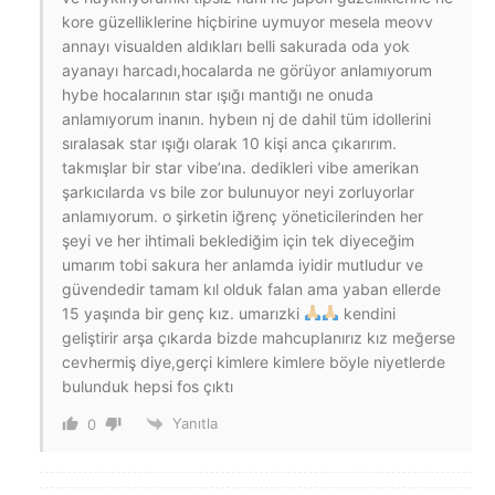
kore güzelliklerine hiçbirine uymuyor mesela meovv
annayı visualden aldıkları belli sakurada oda yok
ayanayı harcadı,hocalarda ne görüyor anlamıyorum
hybe hocalarının star ışığı mantığı ne onuda
anlamıyorum inanın. hybeın nj de dahil tüm idollerini
sıralasak star ışığı olarak 10 kişi anca çıkarırım.
takmışlar bir star vibe’ına. dedikleri vibe amerikan
şarkıcılarda vs bile zor bulunuyor neyi zorluyorlar
anlamıyorum. o şirketin iğrenç yöneticilerinden her
şeyi ve her ihtimali beklediğim için tek diyeceğim
umarım tobi sakura her anlamda iyidir mutludur ve
güvendedir tamam kıl olduk falan ama yaban ellerde
15 yaşında bir genç kız. umarızki
kendini
geliştirir arşa çıkarda bizde mahcuplanırız kız meğerse
cevhermiş diye,gerçi kimlere kimlere böyle niyetlerde
bulunduk hepsi fos çıktı
Yanıtla
0