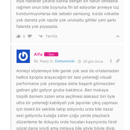
diye haberler çıkardı karina dehşet bir hatun olmasına
rağmen onun bile boynuna fln laf ediyorlar annieye toz
kondurmuyorlarsa tek sebebi samsung. kızda vokalde
yok dansta yok rapde yok unutuldu gittiler yeni şarkı
falanda yok piyasada.
Yanıtla
0
Alfa
Üye
Reply to
Dottoreninki
29 gün önce
Annieyi söylemeye bile gerek yok sesi de ortalamadan
hallice kpopta arayacağım bir sesi yeteneği visuali
performansı yok yeongsea daha başarılı görmezden
gelinen gibi geliyor gruba bakılınca .Ben mokaya
torpilli demem zaten ama seçilmesi alakasız biri öyle
ultra bir yeteneği kabiliyeti yok japonlar çıkış yapması
için istekli bir sekilde takip ediyordu orda bile nazal
sesi geliyordu kulağa zaten çoğu yerde playback
düzenleme ile doluydu orda hocaları kayırıyordu hirsli
güzel dansı iyiydi ama minjuya bile şöyle böyle diyip