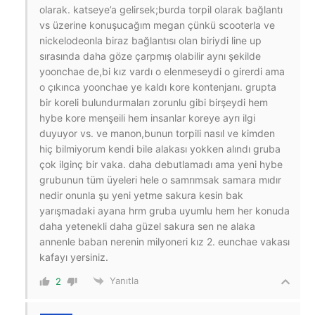
olarak. katseye’a gelirsek;burda torpil olarak bağlantı
vs üzerine konuşucağım megan çünkü scooterla ve
nickelodeonla biraz bağlantısı olan biriydi line up
sırasında daha göze çarpmış olabilir aynı şekilde
yoonchae de,bi kız vardı o elenmeseydi o girerdi ama
o çıkınca yoonchae ye kaldı kore kontenjanı. grupta
bir koreli bulundurmaları zorunlu gibi birşeydi hem
hybe kore menşeili hem insanlar koreye ayrı ilgi
duyuyor vs. ve manon,bunun torpili nasıl ve kimden
hiç bilmiyorum kendi bile alakası yokken alındı gruba
çok ilginç bir vaka. daha debutlamadı ama yeni hybe
grubunun tüm üyeleri hele o samrımsak samara mıdır
nedir onunla şu yeni yetme sakura kesin bak
yarışmadaki ayana hrm gruba uyumlu hem her konuda
daha yetenekli daha güzel sakura sen ne alaka
annenle baban nerenin milyoneri kız 2. eunchae vakası
kafayı yersiniz.
Yanıtla
2