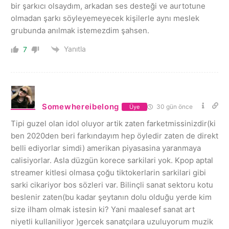
bir şarkıcı olsaydım, arkadan ses desteği ve aurtotune
olmadan şarkı söyleyemeyecek kişilerle aynı meslek
grubunda anılmak istemezdim şahsen.
Yanıtla
7
Somewhereibelong
30 gün önce
Üye
Tipi guzel olan idol oluyor artik zaten farketmissinizdir(ki
ben 2020den beri farkındayım hep öyledir zaten de direkt
belli ediyorlar simdi) amerikan piyasasina yaranmaya
calisiyorlar. Asla düzgün korece sarkilari yok. Kpop aptal
streamer kitlesi olmasa çoğu tiktokerlarin sarkilari gibi
sarki cikariyor bos sözleri var. Bilinçli sanat sektoru kotu
beslenir zaten(bu kadar şeytanın dolu olduğu yerde kim
size ilham olmak istesin ki? Yani maalesef sanat art
niyetli kullaniliyor )gercek sanatçılara uzuluyorum muzik