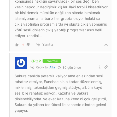
konusunda haklısın savunulacak bir ses değil ben
kesin nepodur dediğimiz kişiler illaki torpilli hissettiriyor
bir kişi demek mümkün değil zan altında bırakmak
istemiyorum ama bariz her grupta oluyor heleki şu
çıkış yaptırılan programlarda iyi olupta çıkış yapmamış
kötü sesli idollerin çıkış yaptığı programlar aşırı belli
ediyor kendini…
Yanıtla
-2
KPOP
Ziyaretçi
Reply to
Alfa
30 gün önce
Sakura canlıda yetersiz kalıyor ama en azından sesi
rahatsız etmiyor, Eunchae nin o kadar düzenlenmiş,
mixlenmiş, teknolojiden geçmiş stüdyo, albüm kaydı
sesi bile rahatsız ediyor…Kazuha ve Sakura
dinlenebiliyorlar..ve evet Kazuha kendini çok geliştirdi,
Sakura da yılların tecrübesi ile sahnede elindne geleni
yapıyor.