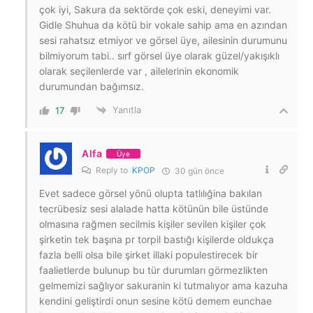
çok iyi, Sakura da sektörde çok eski, deneyimi var.
Gidle Shuhua da kötü bir vokale sahip ama en azından
sesi rahatsız etmiyor ve görsel üye, ailesinin durumunu
bilmiyorum tabi.. sırf görsel üye olarak güzel/yakışıklı
olarak seçilenlerde var , ailelerinin ekonomik
durumundan bağımsız.
Yanıtla
17
Alfa
Üye
Reply to
KPOP
30 gün önce
Evet sadece görsel yönü olupta tatlılığina bakılan
tecrübesiz sesi alalade hatta kötünün bile üstünde
olmasına rağmen secilmis kişiler sevilen kişiler çok
şirketin tek başına pr torpil bastığı kişilerde oldukça
fazla belli olsa bile şirket illaki populestirecek bir
faalietlerde bulunup bu tür durumları görmezlikten
gelmemizi sağlıyor sakuranin ki tutmalıyor ama kazuha
kendini geliştirdi onun sesine kötü demem eunchae