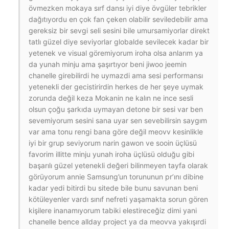
övmezken mokaya sırf dansı iyi diye övgüler tebrikler
dağıtıyordu en çok fan çeken olabilir seviledebilir ama
gereksiz bir sevgi seli sesini bile umursamiyorlar direkt
tatlı güzel diye seviyorlar globalde sevilecek kadar bir
yetenek ve visual göremiyorum iroha olsa anlarım ya
da yunah minju ama şaşırtıyor beni jiwoo jeemin
chanelle girebilirdi he uymazdi ama sesi performansı
yetenekli der gecistirirdin herkes de her şeye uymak
zorunda değil keza Mokanin ne kalın ne ince sesli
olsun çoğu şarkıda uymayan detone bir sesi var ben
sevemiyorum sesini sana uyar sen sevebilirsin saygım
var ama tonu rengi bana göre değil meovv kesinlikle
iyi bir grup seviyorum narin gawon ve sooin üçlüsü
favorim illitte minju yunah iroha üçlüsü olduğu gibi
başarılı güzel yetenekli değeri bilinmeyen tayfa olarak
görüyorum annie Samsung’un torununun pr’ını dibine
kadar yedi bitirdi bu sitede bile bunu savunan beni
kötüleyenler vardı sınıf nefreti yaşamakta sorun gören
kişilere inanamıyorum tabiki elestireceğiz dimi yani
chanelle bence allday project ya da meovva yakışırdi