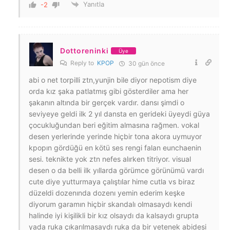
Yanıtla
-2
Dottoreninki
Üye
Reply to
KPOP
30 gün önce
abi o net torpilli ztn,yunjin bile diyor nepotism diye
orda kız şaka patlatmış gibi gösterdiler ama her
şakanın altında bir gerçek vardır. dansı şimdi o
seviyeye geldi ilk 2 yıl dansta en gerideki üyeydi güya
çocukluğundan beri eğitim almasına rağmen. vokal
desen yerlerinde yerinde hiçbir tona akora uymuyor
kpopın gördüğü en kötü ses rengi falan eunchaenin
sesi. teknikte yok ztn nefes alırken titriyor. visual
desen o da belli ilk yıllarda görümce görünümü vardı
cute diye yutturmaya çalıştılar hime cutla vs biraz
düzeldi dozenında dozenı yemin ederim keşke
diyorum garamın hiçbir skandalı olmasaydı kendi
halinde iyi kişilikli bir kız olsaydı da kalsaydı grupta
yada ruka çıkarılmasaydı ruka da bir yetenek abidesi