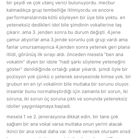
bir şeydi ve çok utanç verici bulunuyordu. mecbur
kalmadıkça grup tembelliğe itilmiyordu ve encore
performanslarında kötü söyleyen bir üye bile yoktu. en
yeteneksiz dedikleri idol bile şimdinin vokallerine taş
çıkarır. ama 3. jenden sonra bu durum değişti. 4.jene
çamur atıyorlar ama 3.jende sorunlu çok grup vardı ama
fanlar umursamayınca 4.jenden sonra yetenek geri plana
itildi, görünüş ilk sırayı aldı. önceden mesela “ben ana
vokalim” diyen bir idole “hadi şarkı söyleme yeteneğini
göster” denildiğinde ortalığı yakar yıkardı. şimdi öyle bir
pozisyon yok çünkü o yetenek seviyesinde kimse yok. bir
grubun en en iyi vokalinin bile mutlaka bir sorunu oluyor.
insanlar bunu normalleştirdiği için zamanla bir sorun, iki
soruna, iki sorun üç soruna çıktı ve sonunda yeteneksiz
idoller yaygınlaşmaya başladı.
mesela 1 ve 2. jenerasyona dikkat edin. bir tane çok
sağlam bir ana vokal varsa mutlaka onun yerini alacak
ikinci bir ana vokal daha var. örnek verecek olursam snsd