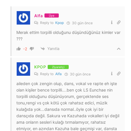
Alfa
Üye
Reply to
Kpop
30 gün önce
Merak ettim torpilli olduğunu düşündüğünüz kimler var
???
Yanıtla
-2
KPOP
Ziyaretçi
Reply to
Alfa
30 gün önce
aileden çok zengin olup, dans, vokal ve rapte eh işte
olan kişiler bence torpilli….ben çok LS Eunchae nin
torpilli olduğunu düşünüyorum, gerçektende ses
tonu,rengi vs çok kötü çok rahatsız edici, müzik
kulağıda yok…dansıda normal..öyle çok iyi bir
dansçıda değil. Sakura ve Kazuhada vokalleri iyi değil
ama onların sesleri kulağı tırmalamıyor, rahatsız
etmiyor, en azından Kazuha bale geçmişi var, dansta