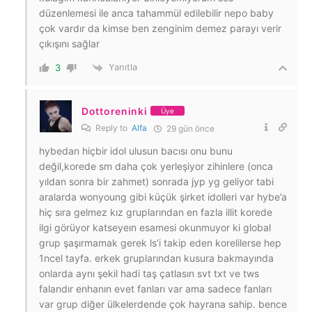
düzenlemesi ile anca tahammül edilebilir nepo baby
çok vardır da kimse ben zenginim demez parayı verir
çıkışını sağlar
Yanıtla
3
Dottoreninki
Üye
Reply to
Alfa
29 gün önce
hybedan hiçbir idol ulusun bacısı onu bunu
değil,korede sm daha çok yerleşiyor zihinlere (onca
yıldan sonra bir zahmet) sonrada jyp yg geliyor tabi
aralarda wonyoung gibi küçük şirket idolleri var hybe’a
hiç sıra gelmez kız gruplarından en fazla illit korede
ilgi görüyor katseyeın esamesi okunmuyor ki global
grup şaşırmamak gerek ls’i takip eden korelilerse hep
1ncel tayfa. erkek gruplarından kusura bakmayında
onlarda aynı şekil hadi taş çatlasın svt txt ve tws
falandır enhanın evet fanları var ama sadece fanları
var grup diğer ülkelerdende çok hayrana sahip. bence