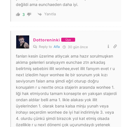
değildi ama eunchaeden daha iyi.
Yanıtla
3
Dottoreninki
Üye
Reply to
Alfa
30 gün önce
fanları kesin üzerime atlıycak ama hazır sorulmuşken
aklıma gelenleri sıralıyayım eunchae ztn arkadaş
belirtmiş sebebini illit wonhee,evet illit fanıyım evet r u
next izledim hayır wonhee ile bir sorunum yok kızı
seviyorum falan ama şimdi eğri oturup doğru
konuşalım r u nextte onca stajerin arasında wonhee 1.
liği hak etmiyordu tamam konsepte en yakışan stajerdi
ondan aldılar belli ama 1. likle alakası yok illit
üyelerinden 1. olarak bana kalsa minju yunah veya
irohayı seçerdim wonhee de iyi hal indirimiyle 3. veya
4. olurdu çünkü şimdi birazcık yol kat etmiş olsada
özellikle r u next dönemi çok uçurumdaydı yetenek