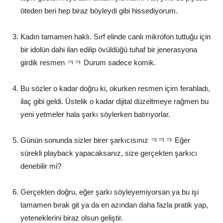
öteden beri hep biraz böyleydi gibi hissediyorum.
Kadın tamamen haklı. Sırf elinde canlı mikrofon tuttuğu için
bir idolün dahi ilan edilip övüldüğü tuhaf bir jenerasyona
girdik resmen ㅋㅋ Durum sadece komik.
Bu sözler o kadar doğru ki, okurken resmen içim ferahladı,
ilaç gibi geldi. Üstelik o kadar dijital düzeltmeye rağmen bu
yeni yetmeler hala şarkı söylerken batırıyorlar.
Günün sonunda sizler birer şarkıcısınız ㅋㅋㅋ Eğer
sürekli playback yapacaksanız, size gerçekten şarkıcı
denebilir mi?
Gerçekten doğru, eğer şarkı söyleyemiyorsan ya bu işi
tamamen bırak git ya da en azından daha fazla pratik yap,
yeteneklerini biraz olsun geliştir.