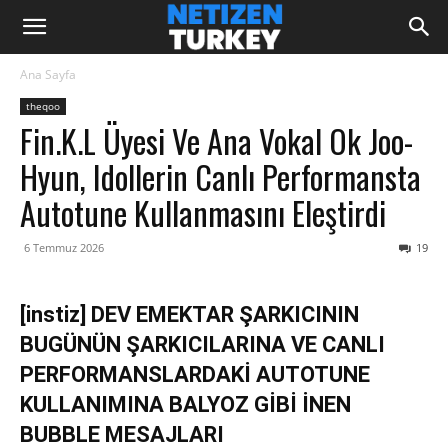
Ana Sayfa
theqoo
Fin.K.L Üyesi Ve Ana Vokal Ok Joo-
Hyun, Idollerin Canlı Performansta
Autotune Kullanmasını Eleştirdi
6 Temmuz 2026
19
[instiz] DEV EMEKTAR ŞARKICININ
BUGÜNÜN ŞARKICILARINA VE CANLI
PERFORMANSLARDAKİ AUTOTUNE
KULLANIMINA BALYOZ GİBİ İNEN
BUBBLE MESAJLARI