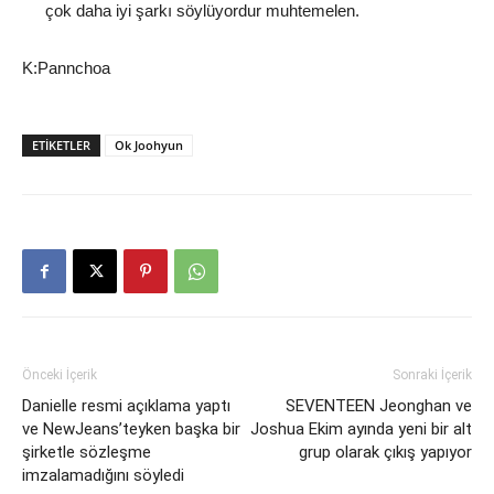
çok daha iyi şarkı söylüyordur muhtemelen.
K:Pannchoa
ETIKETLER
Ok Joohyun
Önceki İçerik
Sonraki İçerik
Danielle resmi açıklama yaptı
SEVENTEEN Jeonghan ve
ve NewJeans’teyken başka bir
Joshua Ekim ayında yeni bir alt
şirketle sözleşme
grup olarak çıkış yapıyor
imzalamadığını söyledi