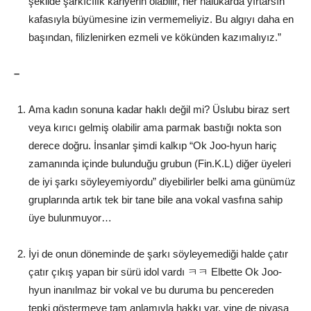
şekilde şarkıcılık kariyerin olabilir, her halükarda yırtarsın”
kafasıyla büyümesine izin vermemeliyiz. Bu algıyı daha en
başından, filizlenirken ezmeli ve kökünden kazımalıyız.”
–
Ama kadın sonuna kadar haklı değil mi? Üslubu biraz sert
veya kırıcı gelmiş olabilir ama parmak bastığı nokta son
derece doğru. İnsanlar şimdi kalkıp “Ok Joo-hyun hariç
zamanında içinde bulunduğu grubun (Fin.K.L) diğer üyeleri
de iyi şarkı söyleyemiyordu” diyebilirler belki ama günümüz
gruplarında artık tek bir tane bile ana vokal vasfına sahip
üye bulunmuyor…
İyi de onun döneminde de şarkı söyleyemediği halde çatır
çatır çıkış yapan bir sürü idol vardı ㅋㅋ Elbette Ok Joo-
hyun inanılmaz bir vokal ve bu duruma bu pencereden
tepki göstermeye tam anlamıyla hakkı var, yine de piyasa