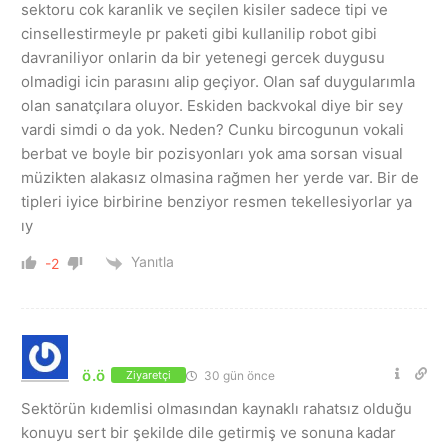
sektoru cok karanlik ve seçilen kisiler sadece tipi ve
cinsellestirmeyle pr paketi gibi kullanilip robot gibi
davraniliyor onlarin da bir yetenegi gercek duygusu
olmadigi icin parasını alip geçiyor. Olan saf duygularımla
olan sanatçılara oluyor. Eskiden backvokal diye bir sey
vardi simdi o da yok. Neden? Cunku bircogunun vokali
berbat ve boyle bir pozisyonları yok ama sorsan visual
müzikten alakasız olmasina rağmen her yerde var. Bir de
tipleri iyice birbirine benziyor resmen tekellesiyorlar ya
ıy
Yanıtla
-2
ö.ö
30 gün önce
Ziyaretçi
Sektörün kıdemlisi olmasından kaynaklı rahatsız olduğu
konuyu sert bir şekilde dile getirmiş ve sonuna kadar