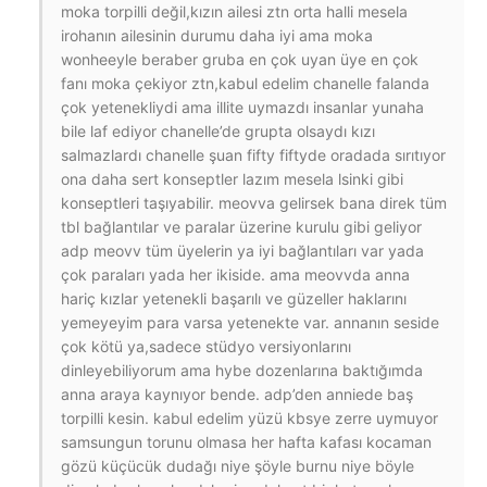
moka torpilli değil,kızın ailesi ztn orta halli mesela
irohanın ailesinin durumu daha iyi ama moka
wonheeyle beraber gruba en çok uyan üye en çok
fanı moka çekiyor ztn,kabul edelim chanelle falanda
çok yetenekliydi ama illite uymazdı insanlar yunaha
bile laf ediyor chanelle’de grupta olsaydı kızı
salmazlardı chanelle şuan fifty fiftyde oradada sırıtıyor
ona daha sert konseptler lazım mesela lsinki gibi
konseptleri taşıyabilir. meovva gelirsek bana direk tüm
tbl bağlantılar ve paralar üzerine kurulu gibi geliyor
adp meovv tüm üyelerin ya iyi bağlantıları var yada
çok paraları yada her ikiside. ama meovvda anna
hariç kızlar yetenekli başarılı ve güzeller haklarını
yemeyeyim para varsa yetenekte var. annanın seside
çok kötü ya,sadece stüdyo versiyonlarını
dinleyebiliyorum ama hybe dozenlarına baktığımda
anna araya kaynıyor bende. adp’den anniede baş
torpilli kesin. kabul edelim yüzü kbsye zerre uymuyor
samsungun torunu olmasa her hafta kafası kocaman
gözü küçücük dudağı niye şöyle burnu niye böyle