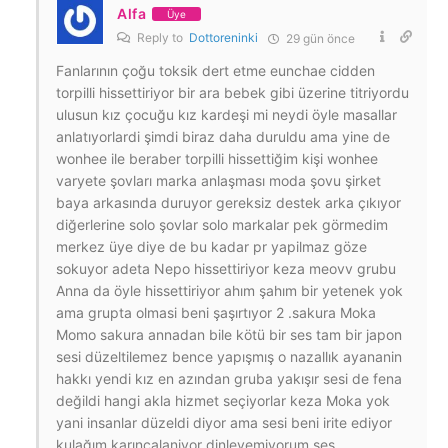
Alfa
Üye
Reply to
Dottoreninki
29 gün önce
Fanlarının çoğu toksik dert etme eunchae cidden
torpilli hissettiriyor bir ara bebek gibi üzerine titriyordu
ulusun kız çocuğu kız kardeşi mi neydi öyle masallar
anlatıyorlardi şimdi biraz daha duruldu ama yine de
wonhee ile beraber torpilli hissettiğim kişi wonhee
varyete şovları marka anlaşması moda şovu şirket
baya arkasında duruyor gereksiz destek arka çıkıyor
diğerlerine solo şovlar solo markalar pek görmedim
merkez üye diye de bu kadar pr yapilmaz göze
sokuyor adeta Nepo hissettiriyor keza meovv grubu
Anna da öyle hissettiriyor ahım şahım bir yetenek yok
ama grupta olmasi beni şaşırtıyor 2 .sakura Moka
Momo sakura annadan bile kötü bir ses tam bir japon
sesi düzeltilemez bence yapışmış o nazallık ayananin
hakkı yendi kız en azından gruba yakışır sesi de fena
değildi hangi akla hizmet seçiyorlar keza Moka yok
yani insanlar düzeldi diyor ama sesi beni irite ediyor
kulağım karıncalaniyor dinleyemiyorum ses