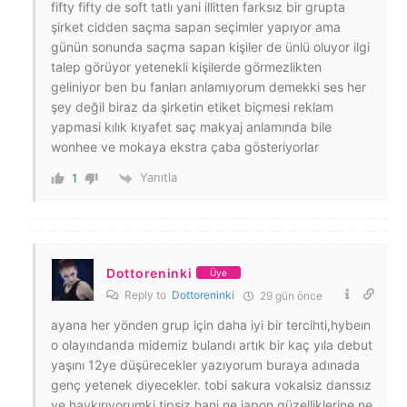
fifty fifty de soft tatlı yani illitten farksız bir grupta
şirket cidden saçma sapan seçimler yapıyor ama
günün sonunda saçma sapan kişiler de ünlü oluyor ilgi
talep görüyor yetenekli kişilerde görmezlikten
geliniyor ben bu fanları anlamıyorum demekki ses her
şey değil biraz da şirketin etiket biçmesi reklam
yapmasi kılık kıyafet saç makyaj anlamında bile
wonhee ve mokaya ekstra çaba gösteriyorlar
Yanıtla
1
Dottoreninki
Üye
Reply to
Dottoreninki
29 gün önce
ayana her yönden grup için daha iyi bir tercihti,hybeın
o olayındanda midemiz bulandı artık bir kaç yıla debut
yaşını 12ye düşürecekler yazıyorum buraya adınada
genç yetenek diyecekler. tobi sakura vokalsiz danssız
ve haykırıyorumki tipsiz hani ne japon güzelliklerine ne