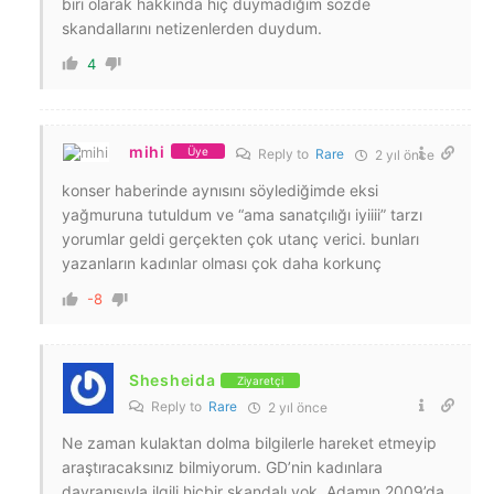
biri olarak hakkında hiç duymadığım sözde
skandallarını netizenlerden duydum.
4
mihi
Üye
Reply to
Rare
2 yıl önce
konser haberinde aynısını söylediğimde eksi
yağmuruna tutuldum ve “ama sanatçılığı iyiiii” tarzı
yorumlar geldi gerçekten çok utanç verici. bunları
yazanların kadınlar olması çok daha korkunç
-8
Shesheida
Ziyaretçi
Reply to
Rare
2 yıl önce
Ne zaman kulaktan dolma bilgilerle hareket etmeyip
araştıracaksınız bilmiyorum. GD’nin kadınlara
davranışıyla ilgili hiçbir skandalı yok. Adamın 2009’da