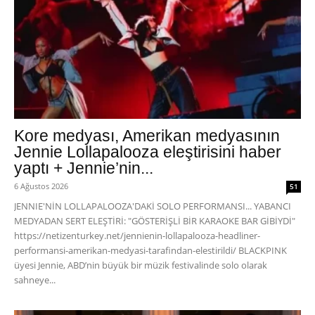
Kore medyası, Amerikan medyasının
Jennie Lollapalooza eleştirisini haber
yaptı + Jennie’nin...
6 Ağustos 2026
51
JENNIE'NİN LOLLAPALOOZA'DAKİ SOLO PERFORMANSI... YABANCI
MEDYADAN SERT ELEŞTİRİ: "GÖSTERİŞLİ BİR KARAOKE BAR GİBİYDİ"
https://netizenturkey.net/jennienin-lollapalooza-headliner-
performansi-amerikan-medyasi-tarafindan-elestirildi/ BLACKPINK
üyesi Jennie, ABD’nin büyük bir müzik festivalinde solo olarak
sahneye...