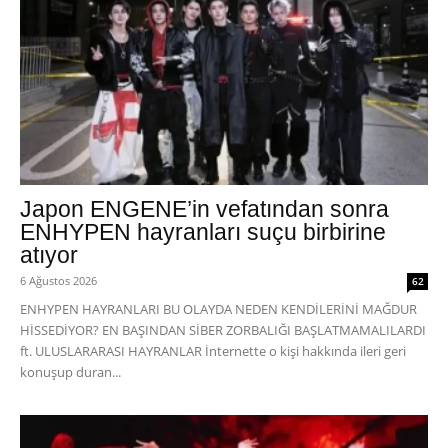
Japon ENGENE’in vefatından sonra
ENHYPEN hayranları suçu birbirine
atıyor
6 Ağustos 2026
62
ENHYPEN HAYRANLARI BU OLAYDA NEDEN KENDİLERİNİ MAĞDUR
HİSSEDİYOR? EN BAŞINDAN SİBER ZORBALIĞI BAŞLATMAMALILARDI
ft. ULUSLARARASI HAYRANLAR İnternette o kişi hakkında ileri geri
konuşup duran...