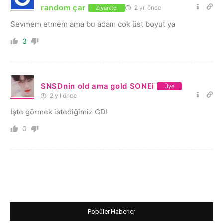
random çar
2 yıl önce
Ziyaretçi
Sevmem etmem ama bu adam cok üst boyut ya
3
SNSDnin old ama gold SONEi
Üye
2 yıl önce
İşte görmek istediğimiz GD!
0
Popüler Haberler