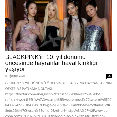
BLACKPINK’in 10. yıl dönümü
öncesinde hayranlar hayal kırıklığı
yaşıyor
5 Ağustos 2026
66
GRUBUN 10. YIL DÖNÜMÜ ÖNCESİNDE BLACKPINK HAYRANLARININ
ÖFKESİ VE PATLAMA NOKTASI
https://twitter.com/energysobi/status/2084309242258104361?
ref_src=twsrc%5Etfw%7Ctwcamp%5Etweetembed%7Ctwterm%5E20
84309242258104361%7Ctwgr%5E939362558ab9d5f9b4fccffa84a6cff6
3ebc92fd%7Ctwcon%5Es1_c10&ref_url=https%3A%2F%2Fwww.pann
choa.com%2F2026%2F08%2Ftheqoo-blackpink-fans-frustration-