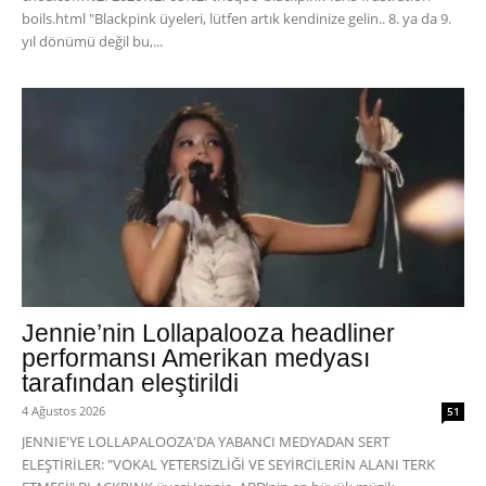
boils.html "Blackpink üyeleri, lütfen artık kendinize gelin.. 8. ya da 9.
yıl dönümü değil bu,...
Jennie’nin Lollapalooza headliner
performansı Amerikan medyası
tarafından eleştirildi
4 Ağustos 2026
51
JENNIE'YE LOLLAPALOOZA'DA YABANCI MEDYADAN SERT
ELEŞTİRİLER: "VOKAL YETERSİZLİĞİ VE SEYİRCİLERİN ALANI TERK