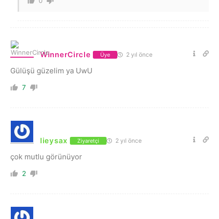
0
WinnerCircle
2 yıl önce
Üye
Gülüşü güzelim ya UwU
7
lieysax
2 yıl önce
Ziyaretçi
çok mutlu görünüyor
2