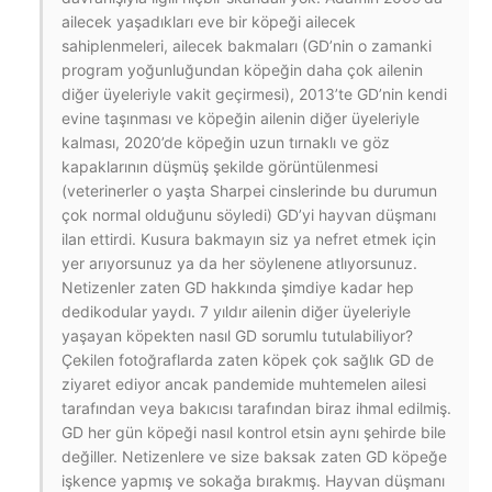
ailecek yaşadıkları eve bir köpeği ailecek
sahiplenmeleri, ailecek bakmaları (GD’nin o zamanki
program yoğunluğundan köpeğin daha çok ailenin
diğer üyeleriyle vakit geçirmesi), 2013’te GD’nin kendi
evine taşınması ve köpeğin ailenin diğer üyeleriyle
kalması, 2020’de köpeğin uzun tırnaklı ve göz
kapaklarının düşmüş şekilde görüntülenmesi
(veterinerler o yaşta Sharpei cinslerinde bu durumun
çok normal olduğunu söyledi) GD’yi hayvan düşmanı
ilan ettirdi. Kusura bakmayın siz ya nefret etmek için
yer arıyorsunuz ya da her söylenene atlıyorsunuz.
Netizenler zaten GD hakkında şimdiye kadar hep
dedikodular yaydı. 7 yıldır ailenin diğer üyeleriyle
yaşayan köpekten nasıl GD sorumlu tutulabiliyor?
Çekilen fotoğraflarda zaten köpek çok sağlık GD de
ziyaret ediyor ancak pandemide muhtemelen ailesi
tarafından veya bakıcısı tarafından biraz ihmal edilmiş.
GD her gün köpeği nasıl kontrol etsin aynı şehirde bile
değiller. Netizenlere ve size baksak zaten GD köpeğe
işkence yapmış ve sokağa bırakmış. Hayvan düşmanı