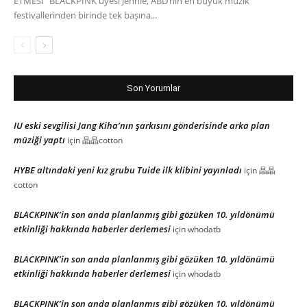
ETMESİ" BLACKPINK üyesi Jennie, ABD’nin en büyük müzik
festivallerinden birinde tek başına...
Son Yorumlar
IU eski sevgilisi Jang Kiha’nın şarkısını gönderisinde arka plan
müziği yaptı
için
晶晶cotton
HYBE altındaki yeni kız grubu Tuide ilk klibini yayınladı
için
晶晶
cotton
BLACKPINK’in son anda planlanmış gibi gözüken 10. yıldönümü
etkinliği hakkında haberler derlemesi
için
whodatb
BLACKPINK’in son anda planlanmış gibi gözüken 10. yıldönümü
etkinliği hakkında haberler derlemesi
için
whodatb
BLACKPINK’in son anda planlanmış gibi gözüken 10. yıldönümü