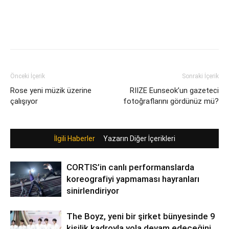
Önceki İçerik
Sonraki İçerik
Rose yeni müzik üzerine
RIIZE Eunseok’un gazeteci
çalışıyor
fotoğraflarını gördünüz mü?
İlgili Haberler
Yazarın Diğer İçerikleri
CORTIS’in canlı performanslarda
koreografiyi yapmaması hayranları
sinirlendiriyor
The Boyz, yeni bir şirket bünyesinde 9
kişilik kadroyla yola devam edeceğini