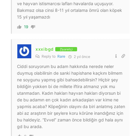
ve hayvan istismarcısı lafları havalarda uçuşuyor.
Bakımsız olsa cinsi 8-11 yıl ortalama ömrü olan köpek
15 yıl yaşamazdı
19
xxxibgd
Ziyaretçi
Reply to
Rare
2 yıl önce
Ciddi soruyorum bu adam hakkında nerede neler
duymuş olabilirsin de sanki hapishane kaçkını bilmem
ne soygunu yapmış gibi bahsedebilirsin? Hiçbir şey
bildiğin yokken bi de millete iftira atmanız yok mu
utanmadan. Kadın hakları hayvan hakları diyorsun bi
de bu adamın en çok kadın arkadaşları var kime ne
yapmis acaba? Köpeğinin olayını da biri anlatmış zaten
abi az araştırın bir şeylere koru körüne inandığınız için
bu haldeyiz. “Evvel” zaman önce bildiğin gd hala aynı
gd bu arada.