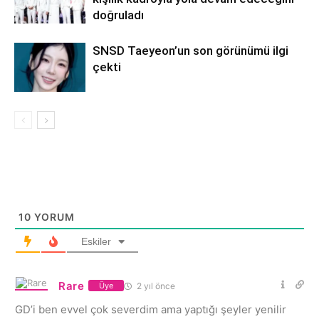
doğruladı
SNSD Taeyeon’un son görünümü ilgi
çekti
10
YORUM
Eskiler
Rare
2 yıl önce
Üye
GD’i ben evvel çok severdim ama yaptığı şeyler yenilir