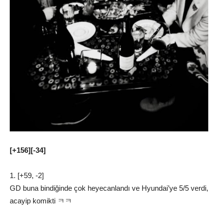
[+156][-34]
1. [+59, -2]
GD buna bindiğinde çok heyecanlandı ve Hyundai’ye 5/5 verdi,
acayip komikti ㅋㅋ