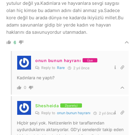
yutulur değil ya.Kadınlara ve hayvanlara sevgi saygısı
olan hiç kimse bu adamın adını dahi anmaz ya.Sadece
kore değil bu arada dünya ne kadarda ikiyüzlü millet.Bu
adamı savunanlar gidip bir yerde kadın ve hayvan
haklarını da savunuyordur utanmadan.
6
onun bunun hayranı
Üye
Reply to
Rare
2 yıl önce
Kadınlara ne yaptı?
0
Shesheida
Ziyaretçi
Reply to
onun bunun hayranı
2 yıl önce
Hiçbir şeyi yok. Netizenlerin bir taraflarından
uydurduklarını aktarıyorlar. GD’yi senelerdir takip eden