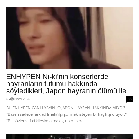
ENHYPEN Ni-ki’nin konserlerde
hayranların tutumu hakkında
söyledikleri, Japon hayranın ölümü ile...
6 Ağustos 2026
90
BU ENHYPEN CANLI YAYINI O JAPON HAYRAN HAKKINDA MIYDI?
"Bazen sadece fark edilmek/ilgi görmek isteyen birkaç kişi oluyor."
"Bu sözler sırf etkileşim almak için konsere...