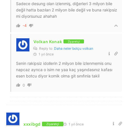
Sadece desung olan izlenmiş, diğerleri 3 milyon bile
değil hatta bazıları 2 milyon bile değil ve buna rakipsiz
mi diyorsunuz ahahah
-4
Volkan Konak
Ziyaretçi
Reply to
Daha neler botçu volkan
1 yıl önce
Senin rakipsiz idollerin 2 milyon bile izlenmemis onu
napcaz ayrıca o isim ne yaa kaç yaşındasınız kafası
esen botcu diyor komik olma git sınıfınla takil
0
xxxibgd
1 yıl önce
Ziyaretçi