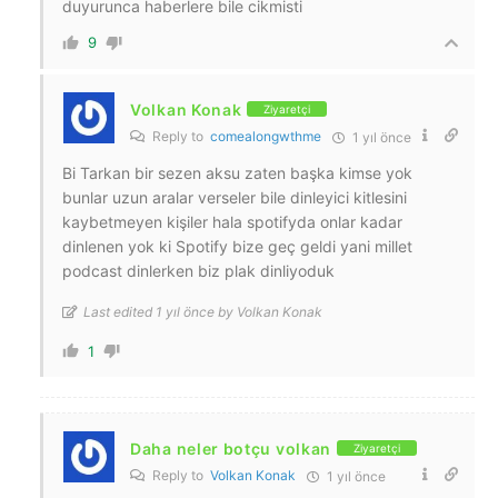
duyurunca haberlere bile cikmisti
9
Volkan Konak
Ziyaretçi
Reply to
comealongwthme
1 yıl önce
Bi Tarkan bir sezen aksu zaten başka kimse yok
bunlar uzun aralar verseler bile dinleyici kitlesini
kaybetmeyen kişiler hala spotifyda onlar kadar
dinlenen yok ki Spotify bize geç geldi yani millet
podcast dinlerken biz plak dinliyoduk
Last edited 1 yıl önce by Volkan Konak
1
Daha neler botçu volkan
Ziyaretçi
Reply to
Volkan Konak
1 yıl önce