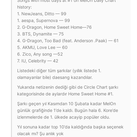
Songs with most days at #1 on MelOn Daily Chart
history:
1. NewJeans, Ditto — 99
1. aespa, Supernova — 99
2. G-Dragon, Home Sweet Home—76
3. BTS, Dynamite — 75
4. G-Dragon, Too Bad (feat. Anderson .Paak) — 61
5. AKMU, Love Lee — 60
6. Zico, Any song —52
7. IU, Celebrity — 42
Listedeki diğer tüm şarkılar (yıllık listede 1.
olamayanlar bile) daesang kazandılar.
Yukarıda netizenin dediği gibi de Circle Chart şarkı
kategorisinde de aylardır Home Sweet Home #1.
Şarkı geçen yıl Kasımdan 10 Şubata kadar MelOn
günlük grafiğinde 1’de kaldı. Bugün hala 6. Kore’de
izlenmelerde de 1. ülkede acayip popüler oldu.
Yıl sonuna kadar top 10’da kaldığında başka seçenek
olacak mı? Şu anlık yok