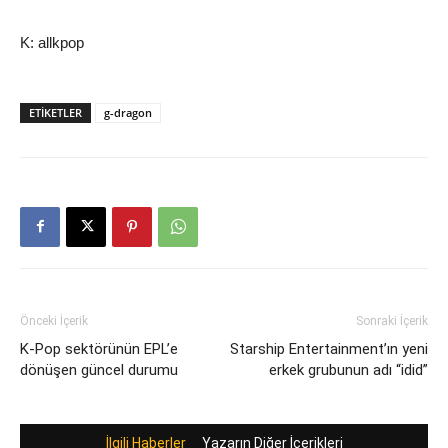
K: allkpop
ETIKETLER
g-dragon
Önceki İçerik
Sonraki İçerik
K-Pop sektörünün EPL’e
Starship Entertainment’ın yeni
dönüşen güncel durumu
erkek grubunun adı “idid”
İlgili Haberler
Yazarın Diğer İçerikleri