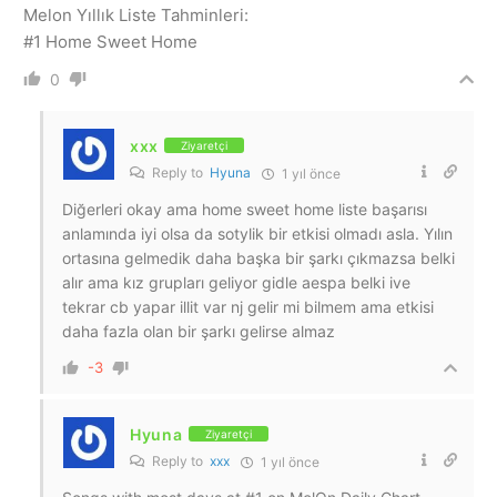
Melon Yıllık Liste Tahminleri:
#1 Home Sweet Home
0
xxx
Ziyaretçi
Reply to
Hyuna
1 yıl önce
Diğerleri okay ama home sweet home liste başarısı
anlamında iyi olsa da sotylik bir etkisi olmadı asla. Yılın
ortasına gelmedik daha başka bir şarkı çıkmazsa belki
alır ama kız grupları geliyor gidle aespa belki ive
tekrar cb yapar illit var nj gelir mi bilmem ama etkisi
daha fazla olan bir şarkı gelirse almaz
-3
Hyuna
Ziyaretçi
Reply to
xxx
1 yıl önce