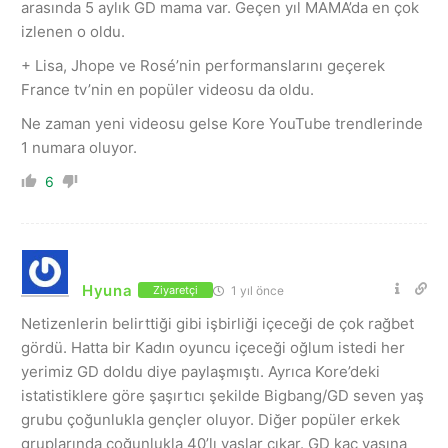
arasında 5 aylık GD mama var. Geçen yıl MAMA’da en çok
izlenen o oldu.
+ Lisa, Jhope ve Rosé’nin performanslarını geçerek
France tv’nin en popüler videosu da oldu.
Ne zaman yeni videosu gelse Kore YouTube trendlerinde
1 numara oluyor.
6
Hyuna
1 yıl önce
Ziyaretçi
Netizenlerin belirttiği gibi işbirliği içeceği de çok rağbet
gördü. Hatta bir Kadın oyuncu içeceği oğlum istedi her
yerimiz GD doldu diye paylaşmıştı. Ayrıca Kore’deki
istatistiklere göre şaşırtıcı şekilde Bigbang/GD seven yaş
grubu çoğunlukla gençler oluyor. Diğer popüler erkek
gruplarında çoğunlukla 40’lı yaşlar çıkar. GD kaç yaşına