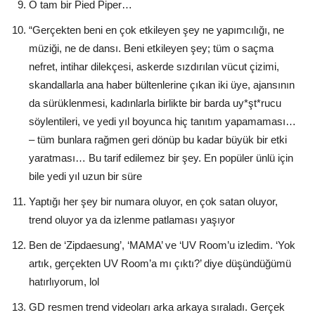
O tam bir Pied Piper…
“Gerçekten beni en çok etkileyen şey ne yapımcılığı, ne
müziği, ne de dansı. Beni etkileyen şey; tüm o saçma
nefret, intihar dilekçesi, askerde sızdırılan vücut çizimi,
skandallarla ana haber bültenlerine çıkan iki üye, ajansının
da sürüklenmesi, kadınlarla birlikte bir barda uy*şt*rucu
söylentileri, ve yedi yıl boyunca hiç tanıtım yapamaması…
– tüm bunlara rağmen geri dönüp bu kadar büyük bir etki
yaratması… Bu tarif edilemez bir şey. En popüler ünlü için
bile yedi yıl uzun bir süre
Yaptığı her şey bir numara oluyor, en çok satan oluyor,
trend oluyor ya da izlenme patlaması yaşıyor
Ben de ‘Zipdaesung’, ‘MAMA’ ve ‘UV Room’u izledim. ‘Yok
artık, gerçekten UV Room’a mı çıktı?’ diye düşündüğümü
hatırlıyorum, lol
GD resmen trend videoları arka arkaya sıraladı. Gerçek