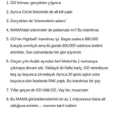
GD fırtınası gerçekten çılgınca
Ayrıca Circle listesinde de all-kill yaptı
Gerçekten de ‘izlenmelerin adamı’
MAMA’daki izlenmeler de patlamadı mı? Bu inanılmaz
GD’nin Highball’ı inanılmaz iyi. Başta sadece 880.000
kutuyla sınırlıydı ama iki günde 600.000 satılınca üretimi
artırdılar. Son zamanlarda her gün içiyorum
Geçen yılın Aralık ayından beri Melon’da 1 numaraya
çıkmaya devam etti. Yaklaşık iki hafta hariç, GD neredeyse
beş ay boyunca zirvedeydi. Ayrıca 20 günü aşkın süre
boyunca tüm listelerde PAK yaptı. Bu inanılmaz bir şey
Yıllar geçse de GD hâlâ GD. Vay be, muazzam
Bu MAMA görüntülemelerinin en az 1 milyonunun bana ait
olduğuna eminim… resmen takılı kaldım