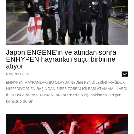
Japon ENGENE’in vefatından sonra
ENHYPEN hayranları suçu birbirine
atıyor
6 Ağustos 2026
62
ENHYPEN HAYRANLARI BU OLAYDA NEDEN KENDİLERİNİ MAĞDUR
HİSSEDİYOR? EN BAŞINDAN SİBER ZORBALIĞI BAŞLATMAMALILARDI
ft. ULUSLARARASI HAYRANLAR İnternette o kişi hakkında ileri geri
konuşup duran...