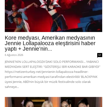
Kore medyası, Amerikan medyasının
Jennie Lollapalooza eleştirisini haber
yaptı + Jennie’nin...
6 Ağustos 2026
51
JENNIE'NİN LOLLAPALOOZA'DAKİ SOLO PERFORMANSI... YABANCI
MEDYADAN SERT ELEŞTİRİ: "GÖSTERİŞLİ BİR KARAOKE BAR GİBİYDİ"
https://netizenturkey.net/jennienin-lollapalooza-headliner-
performansi-amerikan-medyasi-tarafindan-elestirildi/ BLACKPINK
üyesi Jennie, ABD’nin büyük bir müzik festivalinde solo olarak
sahneye...