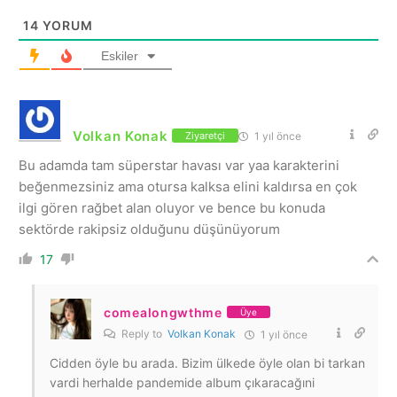
14
YORUM
Eskiler
Volkan Konak
1 yıl önce
Ziyaretçi
Bu adamda tam süperstar havası var yaa karakterini
beğenmezsiniz ama otursa kalksa elini kaldırsa en çok
ilgi gören rağbet alan oluyor ve bence bu konuda
sektörde rakipsiz olduğunu düşünüyorum
17
comealongwthme
Üye
Reply to
Volkan Konak
1 yıl önce
Cidden öyle bu arada. Bizim ülkede öyle olan bi tarkan
vardi herhalde pandemide album çıkaracağıni