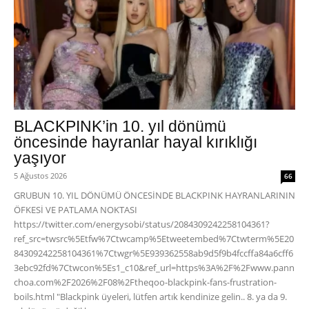
BLACKPINK’in 10. yıl dönümü
öncesinde hayranlar hayal kırıklığı
yaşıyor
5 Ağustos 2026
66
GRUBUN 10. YIL DÖNÜMÜ ÖNCESİNDE BLACKPINK HAYRANLARININ
ÖFKESİ VE PATLAMA NOKTASI
https://twitter.com/energysobi/status/2084309242258104361?
ref_src=twsrc%5Etfw%7Ctwcamp%5Etweetembed%7Ctwterm%5E20
84309242258104361%7Ctwgr%5E939362558ab9d5f9b4fccffa84a6cff6
3ebc92fd%7Ctwcon%5Es1_c10&ref_url=https%3A%2F%2Fwww.pann
choa.com%2F2026%2F08%2Ftheqoo-blackpink-fans-frustration-
boils.html "Blackpink üyeleri, lütfen artık kendinize gelin.. 8. ya da 9.