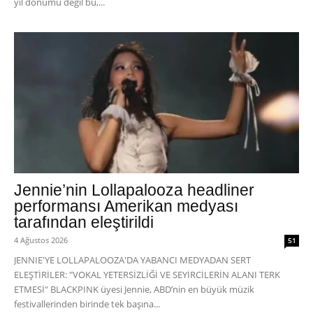
yıl dönümü değil bu,...
Jennie’nin Lollapalooza headliner
performansı Amerikan medyası
tarafından eleştirildi
4 Ağustos 2026
51
JENNIE'YE LOLLAPALOOZA'DA YABANCI MEDYADAN SERT
ELEŞTİRİLER: "VOKAL YETERSİZLİĞİ VE SEYİRCİLERİN ALANI TERK
ETMESİ" BLACKPINK üyesi Jennie, ABD’nin en büyük müzik
festivallerinden birinde tek başına...