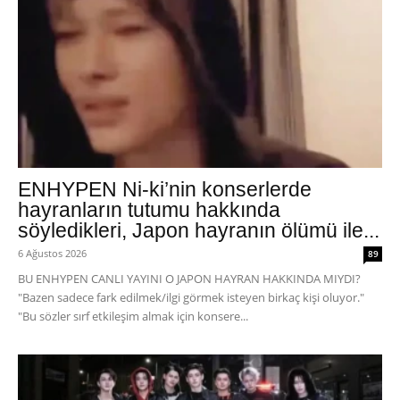
ENHYPEN Ni-ki’nin konserlerde
hayranların tutumu hakkında
söyledikleri, Japon hayranın ölümü ile...
6 Ağustos 2026
89
BU ENHYPEN CANLI YAYINI O JAPON HAYRAN HAKKINDA MIYDI?
"Bazen sadece fark edilmek/ilgi görmek isteyen birkaç kişi oluyor."
"Bu sözler sırf etkileşim almak için konsere...