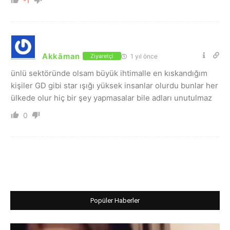
-1
Akkāman
1 yıl önce
Ziyaretçi
ünlü sektöründe olsam büyük ihtimalle en kıskandığım
kişiler GD gibi star ışığı yüksek insanlar olurdu bunlar her
ülkede olur hiç bir şey yapmasalar bile adları unutulmaz
0
Popüler Haberler