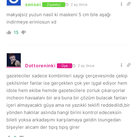
sensei
2 ay önce
Ziyaretçi
makyajsiz yuzun nasil ki maskeni 5 cm bile aşağı
indirmeye eriniosun xd
15
Dottoreninki
2 ay önce
Üye
gazeteciler sadece kombinleri saygı çerçevesinde çekip
çekilsinler fanlar ise gerçekten çok yer işgal ediyor hem
idole hem ekibe hemde gazetecilere zorluk çıkarıyorlar
incheon havaalanı bir ara buna bir çözüm bulacak fanları
içeri almayacaktı güya ama ne yazıkki teklifi reddedildi,bir
yönden haklılar aslında hangi birini kontrol edeceksin
bileti yoksa arkadaşımı karşılamaya geldin loungedan
bişeyler alıcam der tıpış tıpış girer