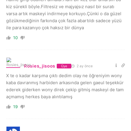
kiz sürekli böyle.Filtresiz ve majyajsız nasıl bir suratı
varsa artık maskeyi indirmeye korkuyo.Çünki o da güzel
gözükmediğinin farkında çok fazla abartıldı sadece yüzü
ile para kazanıyo çok haksız bir dünya
10
Rosies_jisoos
2 ay önce
Üye
X te o kadar karşıma çıktı dedim olay ne öğreniyim wony
kaba davranmış harbiden arkasında gelen gaeul teşekkür
ederek giderken wony direk çekip gitmiş maskeyi de tam
açmamış herkes baya alıntılamış
19