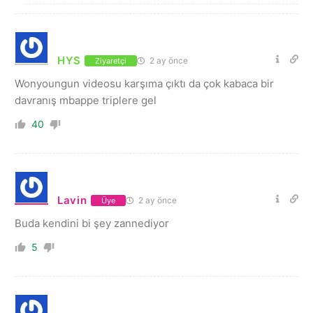
HYS
2 ay önce
Ziyaretçi
Wonyoungun videosu karşıma çıktı da çok kabaca bir
davranış mbappe triplere gel
40
Lavin
2 ay önce
Üye
Buda kendini bi şey zannediyor
5