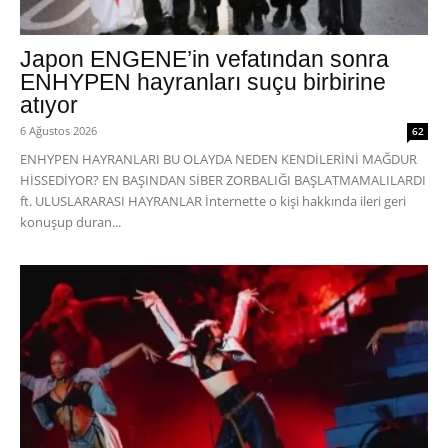
Japon ENGENE’in vefatından sonra
ENHYPEN hayranları suçu birbirine
atıyor
6 Ağustos 2026
62
ENHYPEN HAYRANLARI BU OLAYDA NEDEN KENDİLERİNİ MAĞDUR
HİSSEDİYOR? EN BAŞINDAN SİBER ZORBALIĞI BAŞLATMAMALILARDI
ft. ULUSLARARASI HAYRANLAR İnternette o kişi hakkında ileri geri
konuşup duran...