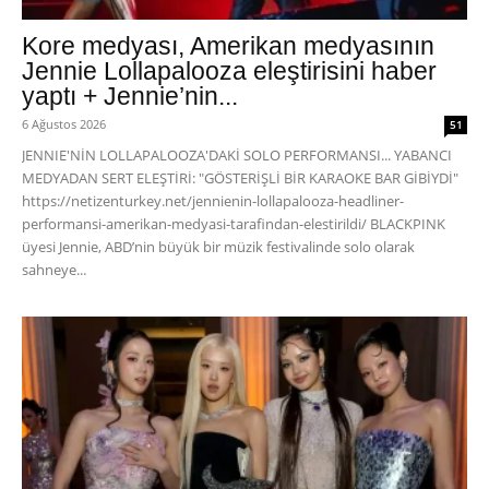
Kore medyası, Amerikan medyasının
Jennie Lollapalooza eleştirisini haber
yaptı + Jennie’nin...
6 Ağustos 2026
51
JENNIE'NİN LOLLAPALOOZA'DAKİ SOLO PERFORMANSI... YABANCI
MEDYADAN SERT ELEŞTİRİ: "GÖSTERİŞLİ BİR KARAOKE BAR GİBİYDİ"
https://netizenturkey.net/jennienin-lollapalooza-headliner-
performansi-amerikan-medyasi-tarafindan-elestirildi/ BLACKPINK
üyesi Jennie, ABD’nin büyük bir müzik festivalinde solo olarak
sahneye...