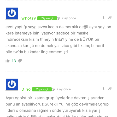
whotry
2 ay önce
Ziyaretçi
evet yaptığı saygısızca kadın da meraklı değil aynı şeyi on
kere istemeye işini yapıyor sadece bir maske
indireceksin kızım tf neyin tribi? yine de BÜYÜK bir
skandala karıştı ne demek ya.. zico gibi tiksinç bi herif
bile tw’da bu kadar linçlenmemişti
13
Dino
2 ay önce
Ziyaretçi
Aşırı egoist biri zaten grup üyelerine davranışlarından
bunu anlayabiliyoruz.Sürekli Yujine göz devirmeler,grup
lideri o olmasina rağmen önde yürüyerek kızla yarış
haline girip ödülleri almalar.Hani bir kez olur anlarsin bu