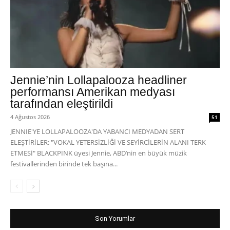
Jennie’nin Lollapalooza headliner
performansı Amerikan medyası
tarafından eleştirildi
4 Ağustos 2026
51
JENNIE'YE LOLLAPALOOZA'DA YABANCI MEDYADAN SERT
ELEŞTİRİLER: "VOKAL YETERSİZLİĞİ VE SEYİRCİLERİN ALANI TERK
ETMESİ" BLACKPINK üyesi Jennie, ABD’nin en büyük müzik
festivallerinden birinde tek başına...
Son Yorumlar