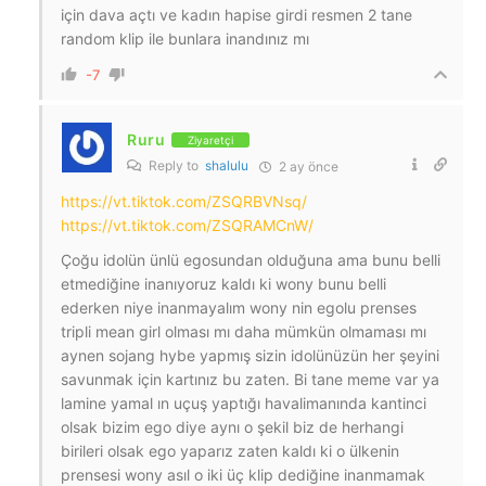
için dava açtı ve kadın hapise girdi resmen 2 tane
random klip ile bunlara inandınız mı
-7
Ruru
Ziyaretçi
Reply to
shalulu
2 ay önce
https://vt.tiktok.com/ZSQRBVNsq/
https://vt.tiktok.com/ZSQRAMCnW/
Çoğu idolün ünlü egosundan olduğuna ama bunu belli
etmediğine inanıyoruz kaldı ki wony bunu belli
ederken niye inanmayalım wony nin egolu prenses
tripli mean girl olması mı daha mümkün olmaması mı
aynen sojang hybe yapmış sizin idolünüzün her şeyini
savunmak için kartınız bu zaten. Bi tane meme var ya
lamine yamal ın uçuş yaptığı havalimanında kantinci
olsak bizim ego diye aynı o şekil biz de herhangi
birileri olsak ego yaparız zaten kaldı ki o ülkenin
prensesi wony asıl o iki üç klip dediğine inanmamak