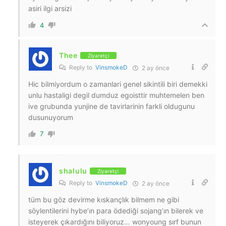
asiri ilgi arsizi
4
Thee
Ziyaretçi
Reply to
VinsmokeD
2 ay önce
Hic bilmiyordum o zamanlari genel sikintili biri demekki
unlu hastaligi degil dumduz egoisttir muhtemelen ben
ive grubunda yunjine de tavirlarinin farkli oldugunu
dusunuyorum
7
shalulu
Ziyaretçi
Reply to
VinsmokeD
2 ay önce
tüm bu göz devirme kıskançlık bilmem ne gibi
söylentilerini hybe’ın para ödediği sojang’ın bilerek ve
isteyerek çıkardığını biliyoruz… wonyoung sırf bunun