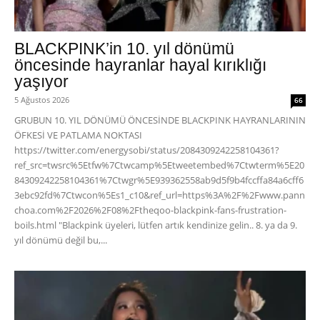
BLACKPINK’in 10. yıl dönümü
öncesinde hayranlar hayal kırıklığı
yaşıyor
5 Ağustos 2026
66
GRUBUN 10. YIL DÖNÜMÜ ÖNCESİNDE BLACKPINK HAYRANLARININ
ÖFKESİ VE PATLAMA NOKTASI
https://twitter.com/energysobi/status/2084309242258104361?
ref_src=twsrc%5Etfw%7Ctwcamp%5Etweetembed%7Ctwterm%5E20
84309242258104361%7Ctwgr%5E939362558ab9d5f9b4fccffa84a6cff6
3ebc92fd%7Ctwcon%5Es1_c10&ref_url=https%3A%2F%2Fwww.pann
choa.com%2F2026%2F08%2Ftheqoo-blackpink-fans-frustration-
boils.html "Blackpink üyeleri, lütfen artık kendinize gelin.. 8. ya da 9.
yıl dönümü değil bu,...