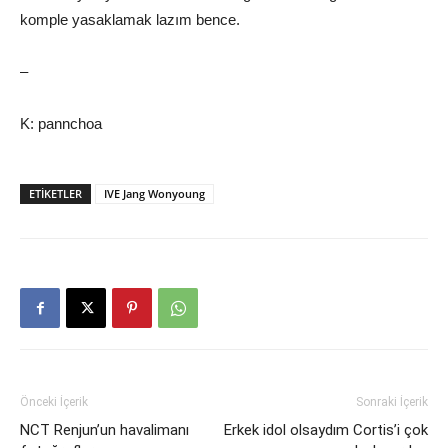
komple yasaklamak lazım bence.
–
K: pannchoa
ETIKETLER
IVE Jang Wonyoung
Önceki İçerik
Sonraki İçerik
NCT Renjun’un havalimanı
Erkek idol olsaydım Cortis’i çok