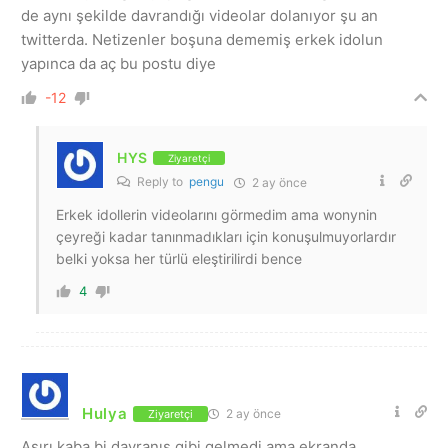
de aynı şekilde davrandığı videolar dolanıyor şu an
twitterda. Netizenler boşuna dememiş erkek idolun
yapınca da aç bu postu diye
-12
HYS
Ziyaretçi
Reply to
pengu
2 ay önce
Erkek idollerin videolarını görmedim ama wonynin
çeyreği kadar tanınmadıkları için konuşulmuyorlardır
belki yoksa her türlü eleştirilirdi bence
4
Hulya
2 ay önce
Ziyaretçi
Aşırı kaba bi davranış gibi gelmedi ama ekranda