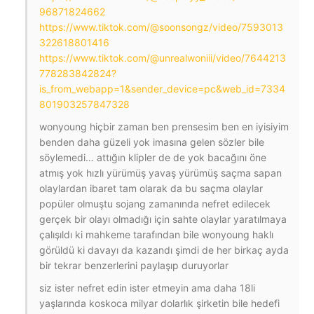
96871824662
https://www.tiktok.com/@soonsongz/video/7593013
322618801416
https://www.tiktok.com/@unrealwoniii/video/7644213
778283842824?
is_from_webapp=1&sender_device=pc&web_id=7334
801903257847328
wonyoung hiçbir zaman ben prensesim ben en iyisiyim
benden daha güzeli yok imasına gelen sözler bile
söylemedi… attığın klipler de de yok bacağını öne
atmış yok hızlı yürümüş yavaş yürümüş saçma sapan
olaylardan ibaret tam olarak da bu saçma olaylar
popüler olmuştu sojang zamanında nefret edilecek
gerçek bir olayı olmadığı için sahte olaylar yaratılmaya
çalışıldı ki mahkeme tarafından bile wonyoung haklı
görüldü ki davayı da kazandı şimdi de her birkaç ayda
bir tekrar benzerlerini paylaşıp duruyorlar
siz ister nefret edin ister etmeyin ama daha 18li
yaşlarında koskoca milyar dolarlık şirketin bile hedefi