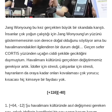
Jang Wonyoung bu kez gerçekten büyük bir skandala karıştı.
İnsanlar çok yoğun çalıştığı için Jang Wonyoung’un yüzünü
göstermemesinin son derece doğal olduğunu söylüyor ama bu
havalimanındakileri ilgilendiren bir durum değil… Geçen sefer
CORTIS yüzünden uçağın ciddi şekilde geciktiğini
duymuştum. Havalimanı kültürünü gerçekten değiştirmemiz
gerekiyor artık. İdoller için stresli, çalışanlar için stresli,
hayranların da oraya kadar onları kovalaması çok yorucu;
kısacası hiç kimseye bir faydası yok.
[+116][-40]
1. [+64, -12] Şu havalimanı kültüründe asıl değişmesi gereken
şey, erkek idollerin kendilerini bir şey sanıp kasım kasım