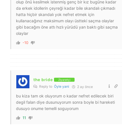
olup önü kesilmek istenmiş genç bir kız bugüne kadar
da erkek idollerin çeyreği kadar bile skandalı çıkmadı
hatta hiçbir skandalı yok nefret etmek için
kullanacağınız maksimum olayı üstteki saçma olaylar
gibi bacağını öne attı hızlı yürüdü yan baktı gibi saçma
olaylar
-10
the bride
Ziyaretçi
Reply to
Öyle yani
2 ay önce
bu kiza tam ok oluyorum o kadar nefret edilecek biri
degil falan diye dusunuyorum sonra boyle bi hareketi
dusuyo onume temelli soguyorum
11