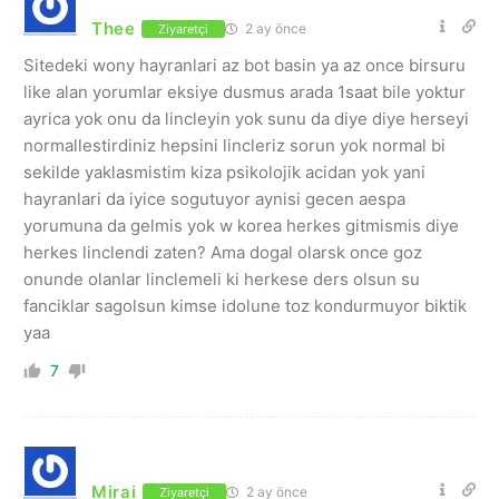
Thee
2 ay önce
Ziyaretçi
Sitedeki wony hayranlari az bot basin ya az once birsuru
like alan yorumlar eksiye dusmus arada 1saat bile yoktur
ayrica yok onu da lincleyin yok sunu da diye diye herseyi
normallestirdiniz hepsini lincleriz sorun yok normal bi
sekilde yaklasmistim kiza psikolojik acidan yok yani
hayranlari da iyice sogutuyor aynisi gecen aespa
yorumuna da gelmis yok w korea herkes gitmismis diye
herkes linclendi zaten? Ama dogal olarsk once goz
onunde olanlar linclemeli ki herkese ders olsun su
fanciklar sagolsun kimse idolune toz kondurmuyor biktik
yaa
7
Mirai
2 ay önce
Ziyaretçi