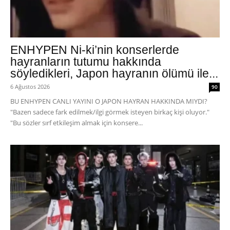
ENHYPEN Ni-ki’nin konserlerde
hayranların tutumu hakkında
söyledikleri, Japon hayranın ölümü ile...
6 Ağustos 2026
90
BU ENHYPEN CANLI YAYINI O JAPON HAYRAN HAKKINDA MIYDI?
"Bazen sadece fark edilmek/ilgi görmek isteyen birkaç kişi oluyor."
"Bu sözler sırf etkileşim almak için konsere...