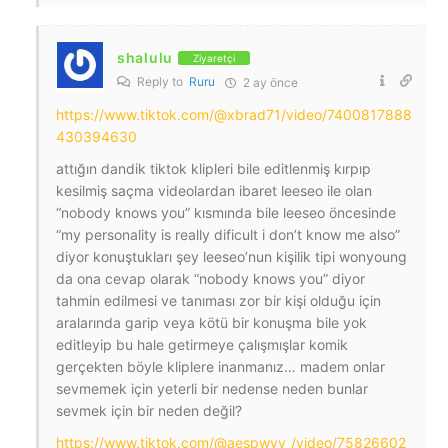
shalulu
Ziyaretçi
Reply to
Ruru
2 ay önce
https://www.tiktok.com/@xbrad71/video/7400817888
430394630
attığın dandik tiktok klipleri bile editlenmiş kırpıp
kesilmiş saçma videolardan ibaret leeseo ile olan
“nobody knows you” kısmında bile leeseo öncesinde
“my personality is really dificult i don’t know me also”
diyor konuştukları şey leeseo’nun kişilik tipi wonyoung
da ona cevap olarak “nobody knows you” diyor
tahmin edilmesi ve tanıması zor bir kişi olduğu için
aralarında garip veya kötü bir konuşma bile yok
editleyip bu hale getirmeye çalışmışlar komik
gerçekten böyle kliplere inanmanız… madem onlar
sevmemek için yeterli bir nedense neden bunlar
sevmek için bir neden değil?
https://www.tiktok.com/@aespwyy_/video/75826602