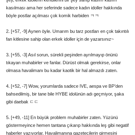
kasılması ama her seferinde sadece kadın idoller hakkında
böyle postlar açılması çok komik harbiden ㅋㅋ
2. [+57, -9] Aynen öyle. Umarım bu tarz postları en çok takıntılı
fan kitlesine sahip olan erkek idoller için de yazarsınız~
3. [+55, -3] Asıl sorun, sürekli peşinden ayrılmayıp önünü
tıkayan muhabirler ve fanlar. Dürüst olmak gerekirse, onlar
olmasa havalimanı bu kadar kaotik bir hal almazdı zaten.
4. [+52, -7] Wow, yorumlarda sadece IVE, aespa ve BP’den
bahsedilmiş, bir tane bile HYBE idolünün adı geçmiyor, şaka
gibi daebak ㄷㄷ
5. [+49, -11] En büyük problem muhabirler zaten. Yüzünü
göstermeyince hemen tantana çıkarıp hakkında leş gibi negatif
haberler yazıyorlar. Havalimanına gazetecilerin girmesini