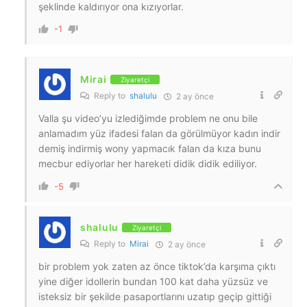
şeklinde kaldırıyor ona kızıyorlar.
-1
Mirai
Ziyaretçi
Reply to
shalulu
2 ay önce
Valla şu video’yu izlediğimde problem ne onu bile
anlamadım yüz ifadesi falan da görülmüyor kadın indir
demiş indirmiş wony yapmacık falan da kıza bunu
mecbur ediyorlar her hareketi didik didik ediliyor.
-5
shalulu
Ziyaretçi
Reply to
Mirai
2 ay önce
bir problem yok zaten az önce tiktok’da karşıma çıktı
yine diğer idollerin bundan 100 kat daha yüzsüz ve
isteksiz bir şekilde pasaportlarını uzatıp geçip gittiği