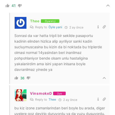
41
Thee
Ziyaretçi
Reply to
Öyle yani
2 ay önce
Sonrasi da var hatta tripli bir sekilde pasaportu
kadinin elinden hizlica alip ayriliyor sanki kadin
sucluymuscasina bu kizin da bi noktada bu triplerde
olmasi normal 14yasindan beri inanilmaz
pohpohlaniyor bende olsam unlu hastaligina
yakalanirdim ama isini yapan inlsana boyle
davranilmaz yinede ya
36
VinsmokeD
Üye
Reply to
Thee
2 ay önce
bu kiz izone zamanlarindan beri boyle bu arada, diger
uyelere goz devirip duruyordu ya da yuzu dusuyordu.