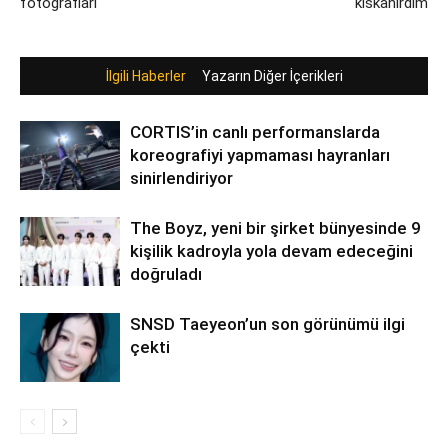
fotoğrafları
kıskanırdım
İlgili Haberler
Yazarın Diğer İçerikleri
CORTIS’in canlı performanslarda
koreografiyi yapmaması hayranları
sinirlendiriyor
The Boyz, yeni bir şirket bünyesinde 9
kişilik kadroyla yola devam edeceğini
doğruladı
SNSD Taeyeon’un son görünümü ilgi
çekti