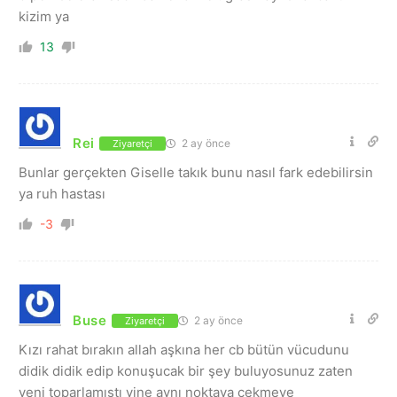
kizim ya
13
Rei
2 ay önce
Ziyaretçi
Bunlar gerçekten Giselle takık bunu nasıl fark edebilirsin
ya ruh hastası
-3
Buse
2 ay önce
Ziyaretçi
Kızı rahat bırakın allah aşkına her cb bütün vücudunu
didik didik edip konuşucak bir şey buluyosunuz zaten
yeni toparlamıştı yine aynı noktaya çekmeye