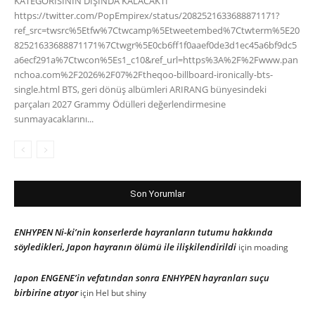
KATEGORİSİNİN DIŞINDA KALACAKTI"
https://twitter.com/PopEmpirex/status/2082521633688871171?
ref_src=twsrc%5Etfw%7Ctwcamp%5Etweetembed%7Ctwterm%5E20
82521633688871171%7Ctwgr%5E0cb6ff1f0aaef0de3d1ec45a6bf9dc5
a6ecf291a%7Ctwcon%5Es1_c10&ref_url=https%3A%2F%2Fwww.pan
nchoa.com%2F2026%2F07%2Ftheqoo-billboard-ironically-bts-
single.html BTS, geri dönüş albümleri ARIRANG bünyesindeki
parçaları 2027 Grammy Ödülleri değerlendirmesine
sunmayacaklarını...
Son Yorumlar
ENHYPEN Ni-ki’nin konserlerde hayranların tutumu hakkında
söyledikleri, Japon hayranın ölümü ile ilişkilendirildi
için
moading
Japon ENGENE’in vefatından sonra ENHYPEN hayranları suçu
birbirine atıyor
için
Hel but shiny