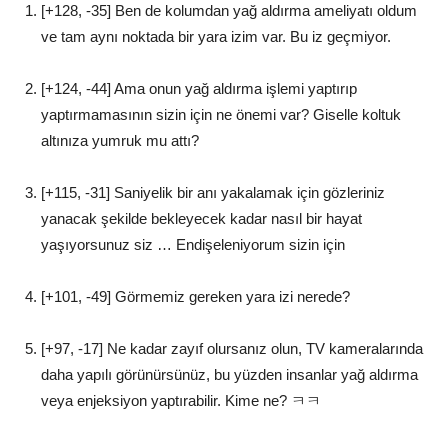
[+128, -35] Ben de kolumdan yağ aldırma ameliyatı oldum
ve tam aynı noktada bir yara izim var. Bu iz geçmiyor.
[+124, -44] Ama onun yağ aldırma işlemi yaptırıp
yaptırmamasının sizin için ne önemi var? Giselle koltuk
altınıza yumruk mu attı?
[+115, -31] Saniyelik bir anı yakalamak için gözleriniz
yanacak şekilde bekleyecek kadar nasıl bir hayat
yaşıyorsunuz siz … Endişeleniyorum sizin için
[+101, -49] Görmemiz gereken yara izi nerede?
[+97, -17] Ne kadar zayıf olursanız olun, TV kameralarında
daha yapılı görünürsünüz, bu yüzden insanlar yağ aldırma
veya enjeksiyon yaptırabilir. Kime ne? ㅋㅋ