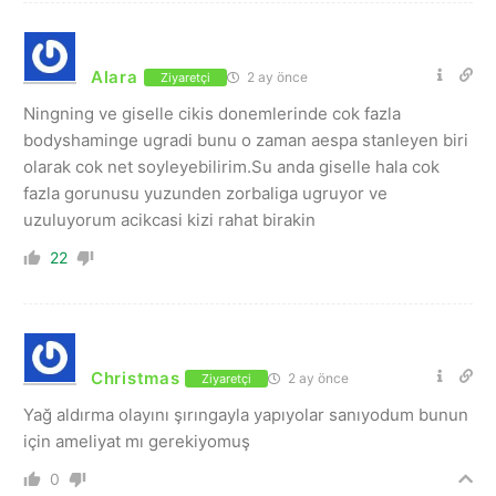
Alara
2 ay önce
Ziyaretçi
Ningning ve giselle cikis donemlerinde cok fazla
bodyshaminge ugradi bunu o zaman aespa stanleyen biri
olarak cok net soyleyebilirim.Su anda giselle hala cok
fazla gorunusu yuzunden zorbaliga ugruyor ve
uzuluyorum acikcasi kizi rahat birakin
22
Christmas
2 ay önce
Ziyaretçi
Yağ aldırma olayını şırıngayla yapıyolar sanıyodum bunun
için ameliyat mı gerekiyomuş
0