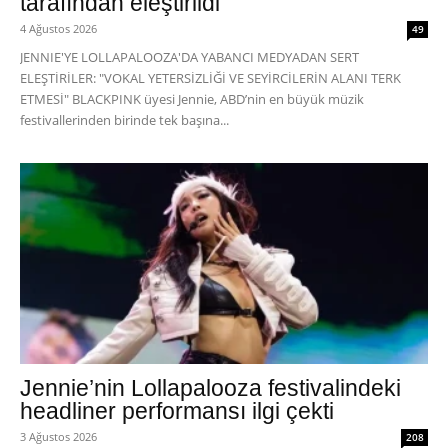
tarafından eleştirildi
4 Ağustos 2026
49
JENNIE'YE LOLLAPALOOZA'DA YABANCI MEDYADAN SERT
ELEŞTİRİLER: "VOKAL YETERSİZLİĞİ VE SEYİRCİLERİN ALANI TERK
ETMESİ" BLACKPINK üyesi Jennie, ABD’nin en büyük müzik
festivallerinden birinde tek başına...
Jennie’nin Lollapalooza festivalindeki
headliner performansı ilgi çekti
3 Ağustos 2026
208