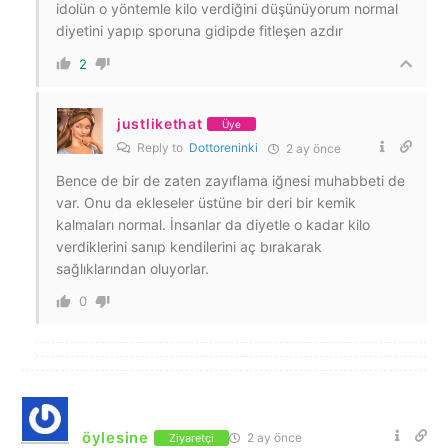
idolün o yöntemle kilo verdiğini düşünüyorum normal
diyetini yapıp sporuna gidipde fitleşen azdır
2
justlikethat
Üye
Reply to
Dottoreninki
2 ay önce
Bence de bir de zaten zayıflama iğnesi muhabbeti de
var. Onu da ekleseler üstüne bir deri bir kemik
kalmaları normal. İnsanlar da diyetle o kadar kilo
verdiklerini sanıp kendilerini aç bırakarak
sağlıklarından oluyorlar.
0
öylesine
2 ay önce
Ziyaretçi