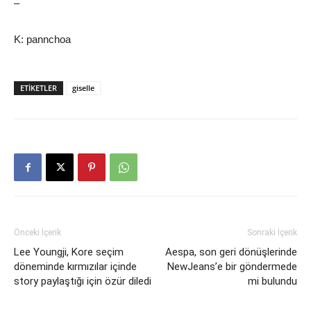
–
K: pannchoa
ETIKETLER
giselle
Önceki İçerik
Sonraki İçerik
Lee Youngji, Kore seçim
Aespa, son geri dönüşlerinde
döneminde kırmızılar içinde
NewJeans’e bir göndermede
story paylaştığı için özür diledi
mi bulundu