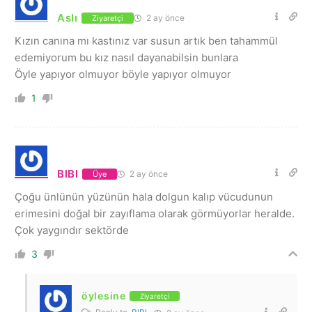
Aslı
2 ay önce
Ziyaretçi
Kızın canına mı kastınız var susun artık ben tahammül
edemiyorum bu kız nasıl dayanabilsin bunlara
Öyle yapıyor olmuyor böyle yapıyor olmuyor
1
BlBl
2 ay önce
Üye
Çoğu ünlünün yüzünün hala dolgun kalıp vücudunun
erimesini doğal bir zayıflama olarak görmüyorlar heralde.
Çok yaygındır sektörde
3
öylesine
Ziyaretçi