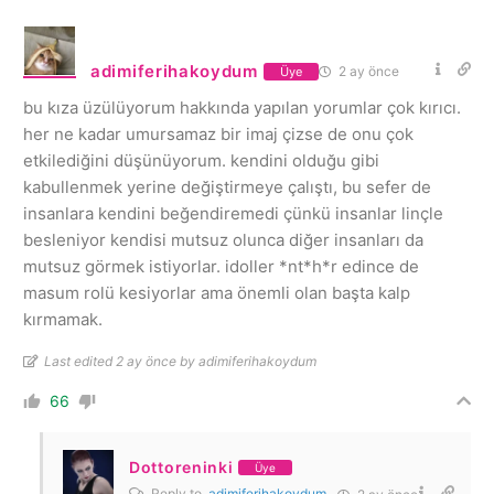
adimiferihakoydum
2 ay önce
Üye
bu kıza üzülüyorum hakkında yapılan yorumlar çok kırıcı.
her ne kadar umursamaz bir imaj çizse de onu çok
etkilediğini düşünüyorum. kendini olduğu gibi
kabullenmek yerine değiştirmeye çalıştı, bu sefer de
insanlara kendini beğendiremedi çünkü insanlar linçle
besleniyor kendisi mutsuz olunca diğer insanları da
mutsuz görmek istiyorlar. idoller *nt*h*r edince de
masum rolü kesiyorlar ama önemli olan başta kalp
kırmamak.
Last edited 2 ay önce by adimiferihakoydum
66
Dottoreninki
Üye
Reply to
adimiferihakoydum