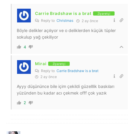
Carrie Bradshaw is a brat
Ziyaretçi
Reply to
Christmas
2 ay önce
Böyle delikler açılıyor ve o deliklerden küçük tüpler
sokulup yağ çekiliyor
4
Mirai
Ziyaretçi
Reply to
Carrie Bradshaw is a brat
2 ay önce
Ayyy düşününce bile içim çekildi güzelllik baskıları
yüzünden bu kadar acı çekmek offf çok yazık
2