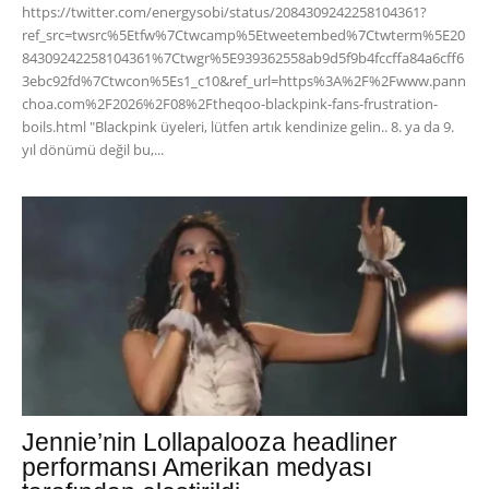
https://twitter.com/energysobi/status/2084309242258104361?
ref_src=twsrc%5Etfw%7Ctwcamp%5Etweetembed%7Ctwterm%5E20
84309242258104361%7Ctwgr%5E939362558ab9d5f9b4fccffa84a6cff6
3ebc92fd%7Ctwcon%5Es1_c10&ref_url=https%3A%2F%2Fwww.pann
choa.com%2F2026%2F08%2Ftheqoo-blackpink-fans-frustration-
boils.html "Blackpink üyeleri, lütfen artık kendinize gelin.. 8. ya da 9.
yıl dönümü değil bu,...
Jennie’nin Lollapalooza headliner
performansı Amerikan medyası