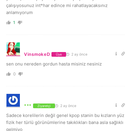
çalışıyosunuz int*har edince mi rahatlayacaksınız
anlamıyorum
1
VinsmokeD
2 ay önce
Üye
sen onu nereden gordun hasta misiniz nesiniz
0
***
2 ay önce
Ziyaretçi
Sadece korelilerin değil genel kpop stanin bu kızların yüz
fizik her türlü görünümlerine takıklıkları bana asla sağlıklı
gelmiyo