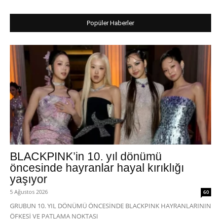
Popüler Haberler
BLACKPINK’in 10. yıl dönümü
öncesinde hayranlar hayal kırıklığı
yaşıyor
5 Ağustos 2026
60
GRUBUN 10. YIL DÖNÜMÜ ÖNCESİNDE BLACKPINK HAYRANLARININ
ÖFKESİ VE PATLAMA NOKTASI