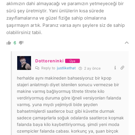
aklımızın dahi almayacağı ve paramızın yetmeyeceği bir
sürü şey üretmiştir. Yani ünlülerin kısa sürede
zayıflamalarına ve güzel fiziğe sahip olmalarına
şaşırmayın artık. Paranız varsa aynı şeylere siz de sahip
olabilirsiniz tabii.
6
Dottoreninki
Üye
Reply to
justlikethat
2 ay önce
herhalde aynı makineden bahsesiyoruz bir kpop
stajeri anlatmıştı diyet istenilen sonucu vermezse bir
makine varmış bağlıyormuş titrete titrete kilo
verdiriyormuş duruma göre iğneli versiyonları falanda
varmış. yuna mıydı yejimiydi bide şeyden
bahsetmişlerdi saatlerce buz gibi küvette durmak
sadece çamaşırlarla soğuk odalarda saatlerce koşmak
falanda baya kilo kaybettiriyormuş. şimdi yeni moda
ozempicler falanda cabası. korkunç ya, şuan birçok