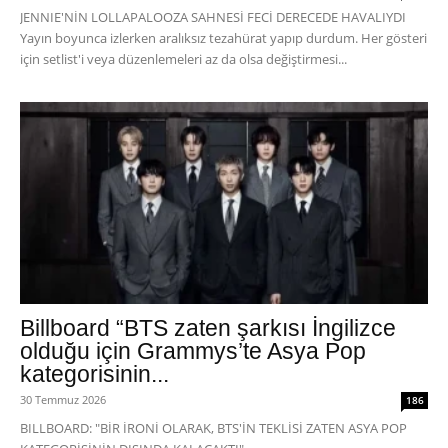
JENNIE'NİN LOLLAPALOOZA SAHNESİ FECİ DERECEDE HAVALIYDI
Yayın boyunca izlerken aralıksız tezahürat yapıp durdum. Her gösteri
için setlist'i veya düzenlemeleri az da olsa değiştirmesi...
Billboard “BTS zaten şarkısı İngilizce
olduğu için Grammys’te Asya Pop
kategorisinin...
30 Temmuz 2026
186
BILLBOARD: "BİR İRONİ OLARAK, BTS'İN TEKLİSİ ZATEN ASYA POP