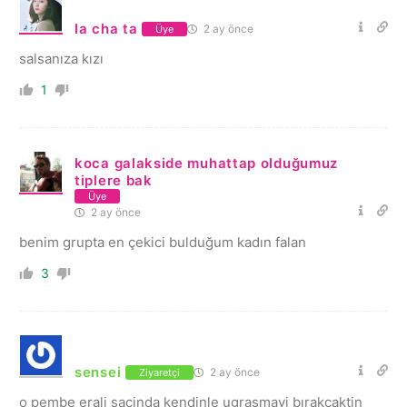
la cha ta
2 ay önce
Üye
salsanıza kızı
1
koca galakside muhattap olduğumuz
tiplere bak
Üye
2 ay önce
benim grupta en çekici bulduğum kadın falan
3
sensei
2 ay önce
Ziyaretçi
o pembe erali sacinda kendinle ugrasmayi bırakcaktin