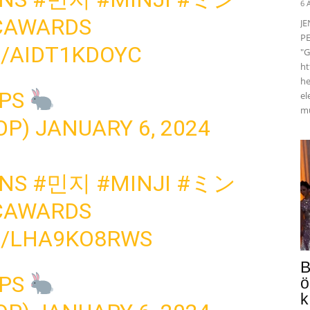
6 
CAWARDS
J
PE
M/AIDT1KDOYC
"G
ht
he
OPS
el
mü
OP)
JANUARY 6, 2024
NS
#민지
#MINJI
#ミン
CAWARDS
M/LHA9KO8RWS
B
OPS
ö
k