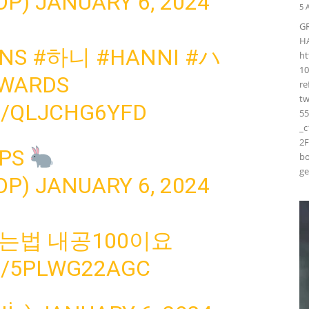
OP)
JANUARY 6, 2024
5 
G
H
NS
#하니
#HANNI
#ハ
ht
10
WARDS
r
t
M/QLJCHG6YFD
55
_
2F
OPS
bo
ge
OP)
JANUARY 6, 2024
는법 내공100이요
M/5PLWG22AGC