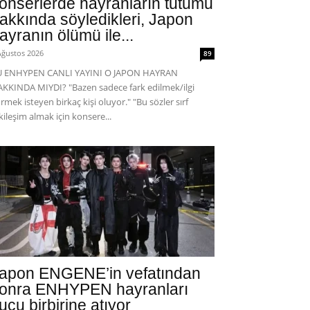
onserlerde hayranların tutumu
akkında söyledikleri, Japon
ayranın ölümü ile...
Ağustos 2026
89
U ENHYPEN CANLI YAYINI O JAPON HAYRAN
KKINDA MIYDI? "Bazen sadece fark edilmek/ilgi
rmek isteyen birkaç kişi oluyor." "Bu sözler sırf
kileşim almak için konsere...
apon ENGENE’in vefatından
onra ENHYPEN hayranları
uçu birbirine atıyor