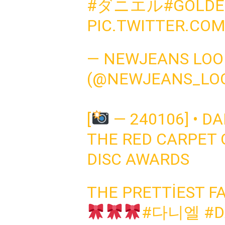
#ダニエル
#GOLDE
PIC.TWITTER.CO
— NEWJEANS LO
(@NEWJEANS_LO
[
— 240106] • D
THE RED CARPET 
DISC AWARDS
THE PRETTIEST FA
#다니엘
#D