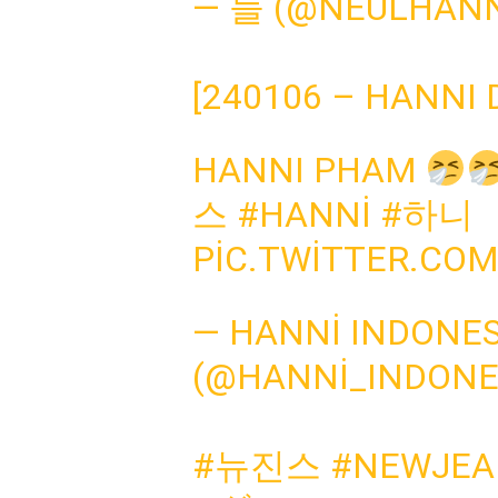
— 늘 (@NEULHANN
[240106 – HANNI 
HANNI PHAM
스
#HANNI
#하니
PIC.TWITTER.CO
— HANNI INDONES
(@HANNI_INDONE
#뉴진스
#NEWJEA