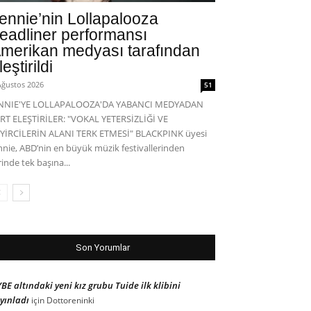
ennie’nin Lollapalooza
eadliner performansı
merikan medyası tarafından
leştirildi
Ağustos 2026
51
ENNIE'YE LOLLAPALOOZA'DA YABANCI MEDYADAN
RT ELEŞTİRİLER: "VOKAL YETERSİZLİĞİ VE
YİRCİLERİN ALANI TERK ETMESİ" BLACKPINK üyesi
nnie, ABD’nin en büyük müzik festivallerinden
rinde tek başına...
Son Yorumlar
BE altındaki yeni kız grubu Tuide ilk klibini
yınladı
için
Dottoreninki