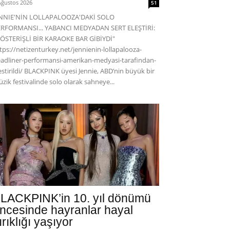
Ağustos 2026
51
ENNIE'NİN LOLLAPALOOZA'DAKİ SOLO
RFORMANSI... YABANCI MEDYADAN SERT ELEŞTİRİ:
ÖSTERİŞLİ BİR KARAOKE BAR GİBİYDİ"
tps://netizenturkey.net/jennienin-lollapalooza-
adliner-performansi-amerikan-medyasi-tarafindan-
estirildi/ BLACKPINK üyesi Jennie, ABD’nin büyük bir
zik festivalinde solo olarak sahneye...
LACKPINK’in 10. yıl dönümü
ncesinde hayranlar hayal
ırıklığı yaşıyor