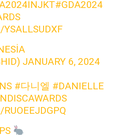
A2024INJKT
#GDA2024
ARDS
M/YSALLSUDXF
NESIA
HID)
JANUARY 6, 2024
NS
#다니엘
#DANIELLE
NDISCAWARDS
M/RUOEEJDGPQ
OPS