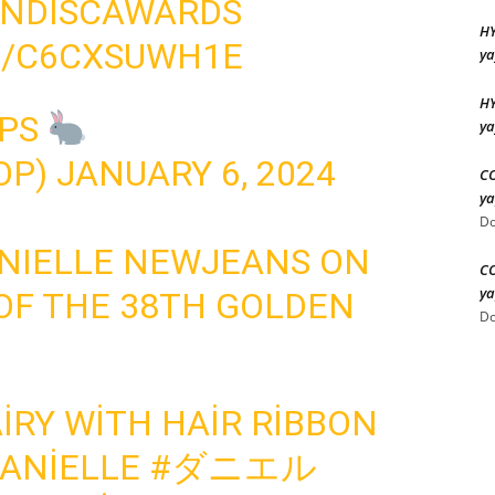
NDISCAWARDS
HY
M/C6CXSUWH1E
ya
HY
OPS
ya
OP)
JANUARY 6, 2024
CO
ya
Do
ANIELLE NEWJEANS ON
CO
ya
OF THE 38TH GOLDEN
Do
IRY WITH HAIR RIBBON
ANIELLE
#ダニエル