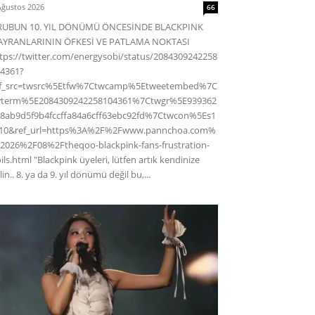
Ağustos 2026
66
RUBUN 10. YIL DÖNÜMÜ ÖNCESİNDE BLACKPINK
AYRANLARININ ÖFKESİ VE PATLAMA NOKTASI
tps://twitter.com/energysobi/status/2084309242258
4361?
ef_src=twsrc%5Etfw%7Ctwcamp%5Etweetembed%7C
wterm%5E2084309242258104361%7Ctwgr%5E939362
8ab9d5f9b4fccffa84a6cff63ebc92fd%7Ctwcon%5Es1
c10&ref_url=https%3A%2F%2Fwww.pannchoa.com%
2026%2F08%2Ftheqoo-blackpink-fans-frustration-
ils.html "Blackpink üyeleri, lütfen artık kendinize
lin.. 8. ya da 9. yıl dönümü değil bu,...