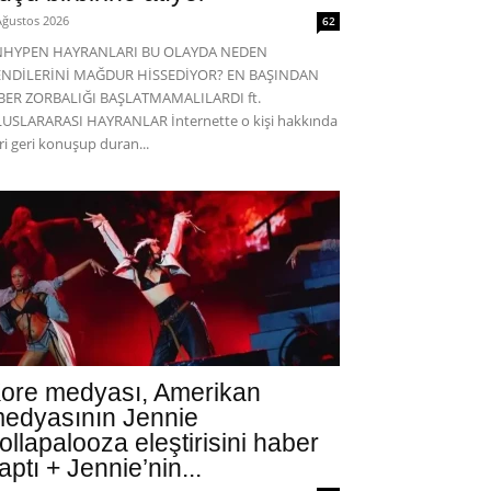
Ağustos 2026
62
NHYPEN HAYRANLARI BU OLAYDA NEDEN
ENDİLERİNİ MAĞDUR HİSSEDİYOR? EN BAŞINDAN
BER ZORBALIĞI BAŞLATMAMALILARDI ft.
USLARARASI HAYRANLAR İnternette o kişi hakkında
eri geri konuşup duran...
ore medyası, Amerikan
edyasının Jennie
ollapalooza eleştirisini haber
aptı + Jennie’nin...