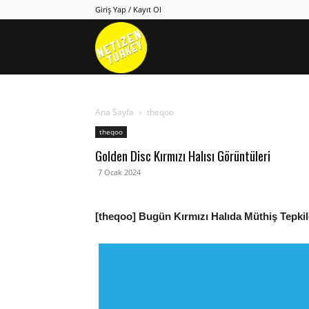
Giriş Yap / Kayıt Ol
Netizen
Turkey
Ana Sayfa
theqoo
theqoo
Golden Disc Kırmızı Halısı Görüntüleri
7 Ocak 2024
[theqoo] Bugün Kırmızı Halıda Müthiş Tepki