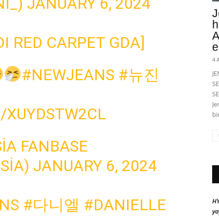
I_)
JANUARY 6, 2024
J
h
A
DI RED CARPET GDA]
e
4 
#NEWJEANS
#뉴진
J
SE
SE
Je
M/XUYDSTW2CL
bi
IA FANBASE
SIA)
JANUARY 6, 2024
NS
#다니엘
#DANIELLE
HY
ya