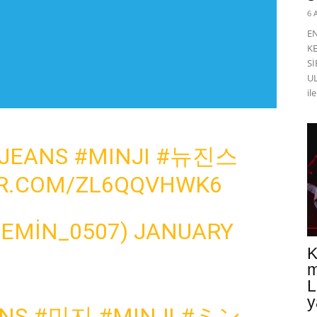
6 
E
K
Sİ
UL
il
JEANS
#MINJI
#뉴진스
ER.COM/ZL6QQVHWK6
UEMIN_0507)
JANUARY
K
m
L
y
NS
#민지
#MINJI
#ミン