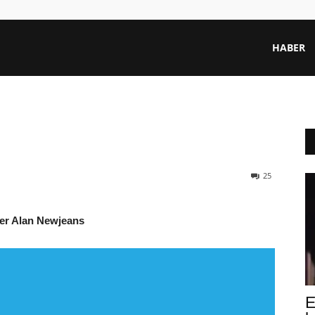
HABER
25
ler Alan Newjeans
E