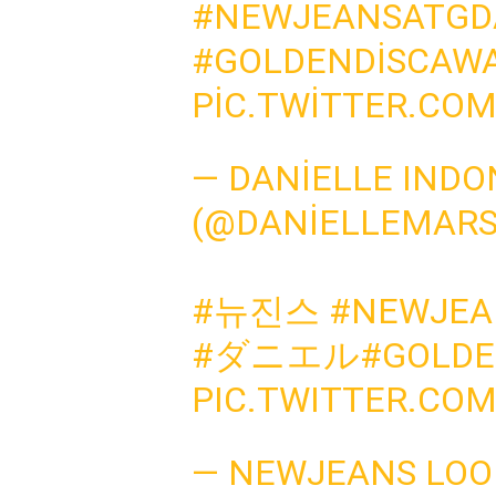
#NEWJEANSATGD
#GOLDENDISCAW
PIC.TWITTER.CO
— DANIELLE INDO
(@DANIELLEMARS
#뉴진스
#NEWJEA
#ダニエル
#GOLDE
PIC.TWITTER.CO
— NEWJEANS LO