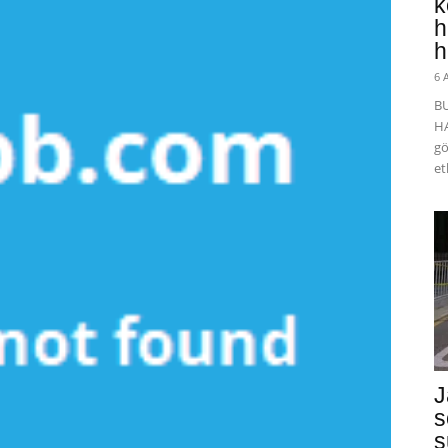
k
h
h
6 
B
HA
gö
et
J
s
s