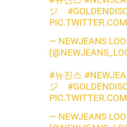
ジ
#GOLDENDIS
PIC.TWITTER.CO
— NEWJEANS LO
(@NEWJEANS_LO
#뉴진스
#NEWJEA
ジ
#GOLDENDIS
PIC.TWITTER.CO
— NEWJEANS LO