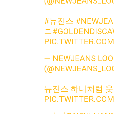
(@NEWJEANS_LO
#뉴진스
#NEWJEA
ニ
#GOLDENDISCA
PIC.TWITTER.CO
— NEWJEANS LO
(@NEWJEANS_LO
뉴진스 하니처럼 웃
PIC.TWITTER.CO