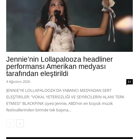
Jennie’nin Lollapalooza headliner
performansı Amerikan medyası
tarafından eleştirildi
4 Ağustos 2026
51
JENNIE'YE LOLLAPALOOZA'DA YABANCI MEDYADAN SERT
ELEŞTİRİLER: "VOKAL YETERSİZLİĞİ VE SEYİRCİLERİN ALANI TERK
ETMESİ" BLACKPINK üyesi Jennie, ABD’nin en büyük müzik
festivallerinden birinde tek başına...