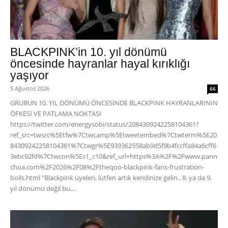
BLACKPINK’in 10. yıl dönümü
öncesinde hayranlar hayal kırıklığı
yaşıyor
5 Ağustos 2026
66
GRUBUN 10. YIL DÖNÜMÜ ÖNCESİNDE BLACKPINK HAYRANLARININ
ÖFKESİ VE PATLAMA NOKTASI
https://twitter.com/energysobi/status/2084309242258104361?
ref_src=twsrc%5Etfw%7Ctwcamp%5Etweetembed%7Ctwterm%5E20
84309242258104361%7Ctwgr%5E939362558ab9d5f9b4fccffa84a6cff6
3ebc92fd%7Ctwcon%5Es1_c10&ref_url=https%3A%2F%2Fwww.pann
choa.com%2F2026%2F08%2Ftheqoo-blackpink-fans-frustration-
boils.html "Blackpink üyeleri, lütfen artık kendinize gelin.. 8. ya da 9.
yıl dönümü değil bu,...