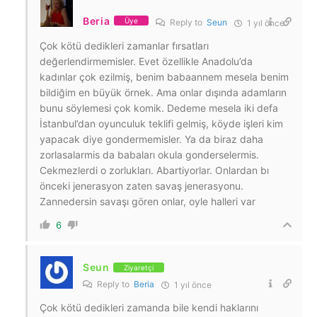
Beria
Üye
Reply to
Seun
1 yıl önce
Çok kötü dedikleri zamanlar fırsatları
değerlendirmemisler. Evet özellikle Anadolu’da
kadınlar çok ezilmiş, benim babaannem mesela benim
bildiğim en büyük örnek. Ama onlar dışında adamların
bunu söylemesi çok komik. Dedeme mesela iki defa
İstanbul’dan oyunculuk teklifi gelmiş, köyde işleri kim
yapacak diye gondermemisler. Ya da biraz daha
zorlasalarmis da babaları okula gonderselermis.
Cekmezlerdi o zorlukları. Abartiyorlar. Onlardan bı
önceki jenerasyon zaten savaş jenerasyonu.
Zannedersin savaşı gören onlar, oyle halleri var
6
Seun
Ziyaretçi
Reply to
Beria
1 yıl önce
Çok kötü dedikleri zamanda bile kendi haklarını