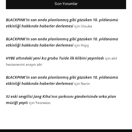
Son Yorumlar
BLACKPINK’in son anda planlanmış gibi gözüken 10. yıldönümü
etkinliği hakkında haberler derlemesi
için
Utsuka
BLACKPINK’in son anda planlanmış gibi gözüken 10. yıldönümü
etkinliği hakkında haberler derlemesi
için
Hsjsj
HYBE altındaki yeni kız grubu Tuide ilk klibini yayınladı
için
akıl
hastanesini arayın abi
BLACKPINK’in son anda planlanmış gibi gözüken 10. yıldönümü
etkinliği hakkında haberler derlemesi
için
Narin
IU eski sevgilisi Jang Kiha’nın şarkısını gönderisinde arka plan
müziği yaptı
için
Yeonwoo