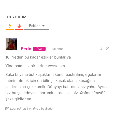
18
YORUM
Eskiler
Beria
1 yıl önce
Üye
10. Neden bu kadar ezikler bunlar ya
Yine batmisiz birilerine vesselam
Saka bi yana üst kuşakların kendi bastırılmış egolarını
tatmin etmek için en bilinçli kuşak olan z kuşağına
saldırmaları çok komik. Dünyayı batırdınız siz yahu. Ayrıca
biz bu şekildeysek sorumlularda sizsiniz. Qşfmörfmwöfk
şaka gibiler ya
Last edited 1 yıl önce by Beria