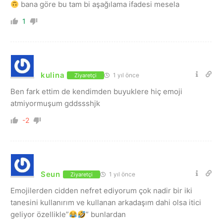
bana göre bu tam bi aşağılama ifadesi mesela
1
kulina
1 yıl önce
Ziyaretçi
Ben fark ettim de kendimden buyuklere hiç emoji
atmiyormuşum gddssshjk
-2
Seun
1 yıl önce
Ziyaretçi
Emojilerden cidden nefret ediyorum çok nadir bir iki
tanesini kullanırım ve kullanan arkadaşım dahi olsa itici
geliyor özellikle”
” bunlardan