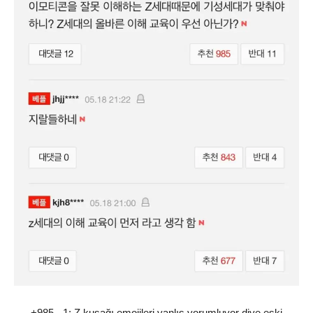
+985, -1: Z kuşağı emojileri yanlış yorumluyor diye eski