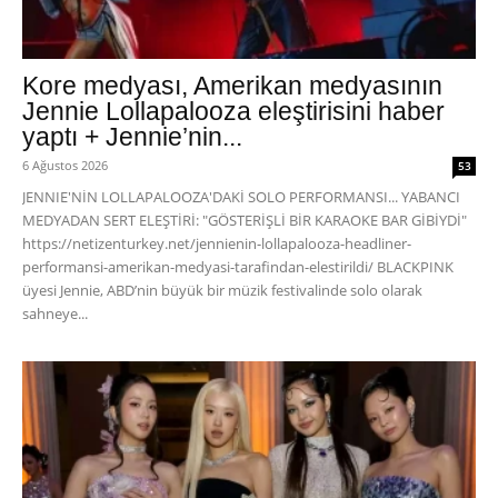
Kore medyası, Amerikan medyasının
Jennie Lollapalooza eleştirisini haber
yaptı + Jennie’nin...
6 Ağustos 2026
53
JENNIE'NİN LOLLAPALOOZA'DAKİ SOLO PERFORMANSI... YABANCI
MEDYADAN SERT ELEŞTİRİ: "GÖSTERİŞLİ BİR KARAOKE BAR GİBİYDİ"
https://netizenturkey.net/jennienin-lollapalooza-headliner-
performansi-amerikan-medyasi-tarafindan-elestirildi/ BLACKPINK
üyesi Jennie, ABD’nin büyük bir müzik festivalinde solo olarak
sahneye...