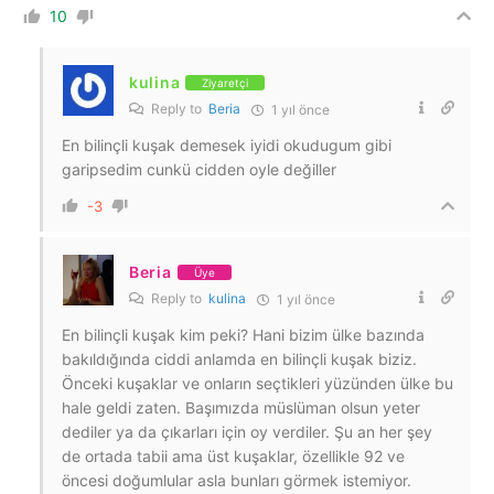
10
kulina
Ziyaretçi
Reply to
Beria
1 yıl önce
En bilinçli kuşak demesek iyidi okudugum gibi
garipsedim cunkü cidden oyle değiller
-3
Beria
Üye
Reply to
kulina
1 yıl önce
En bilinçli kuşak kim peki? Hani bizim ülke bazında
bakıldığında ciddi anlamda en bilinçli kuşak biziz.
Önceki kuşaklar ve onların seçtikleri yüzünden ülke bu
hale geldi zaten. Başımızda müslüman olsun yeter
dediler ya da çıkarları için oy verdiler. Şu an her şey
de ortada tabii ama üst kuşaklar, özellikle 92 ve
öncesi doğumlular asla bunları görmek istemiyor.