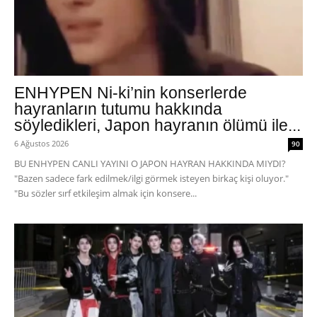
ENHYPEN Ni-ki’nin konserlerde
hayranların tutumu hakkında
söyledikleri, Japon hayranın ölümü ile...
6 Ağustos 2026
90
BU ENHYPEN CANLI YAYINI O JAPON HAYRAN HAKKINDA MIYDI?
"Bazen sadece fark edilmek/ilgi görmek isteyen birkaç kişi oluyor."
"Bu sözler sırf etkileşim almak için konsere...