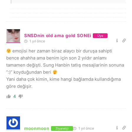
SNSDnin old ama gold SONEi
Üye
1 yıl önce
emojisi her zaman biraz alaycı bir duruşa sahipti
bence ahahha ama benim için son 2 yıldır anlamı
tamamen değişti. Sung Hanbin tatlış mesajlarinin sonuna
“:)” koyduğundan beri
Yani daha çok kimin, kime hangi bağlamda kullandığıma
göre değişir.
4
moonmoon
1 yıl önce
Ziyaretçi