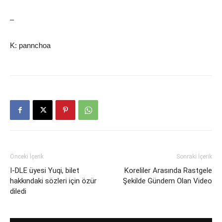
–
K: pannchoa
Önceki İçerik
Sonraki İçerik
I-DLE üyesi Yuqi, bilet
Koreliler Arasında Rastgele
hakkındaki sözleri için özür
Şekilde Gündem Olan Video
diledi