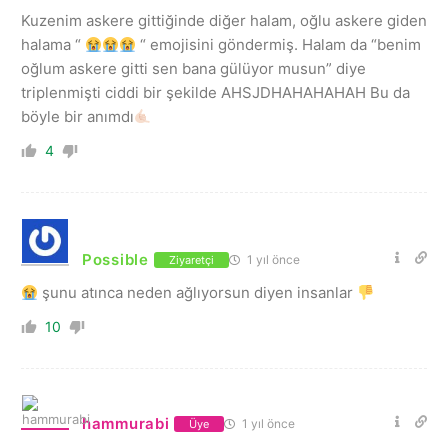
Kuzenim askere gittiğinde diğer halam, oğlu askere giden
halama “
“ emojisini göndermiş. Halam da “benim
oğlum askere gitti sen bana gülüyor musun” diye
triplenmişti ciddi bir şekilde AHSJDHAHAHAHAH Bu da
böyle bir anımdı
4
Possible
1 yıl önce
Ziyaretçi
şunu atınca neden ağlıyorsun diyen insanlar
10
hammurabi
1 yıl önce
Üye