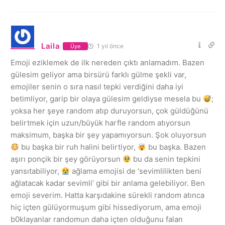
Laila
1 yıl önce
Üye
Emoji eziklemek de ilk nereden çıktı anlamadım. Bazen
gülesim geliyor ama birsürü farklı gülme şekli var,
emojiler senin o sıra nasıl tepki verdiğini daha iyi
betimliyor, garip bir olaya gülesim geldiyse mesela bu
;
yoksa her şeye random atıp duruyorsun, çok güldüğünü
belirtmek için uzun/büyük harfle random atıyorsun
maksimum, başka bir şey yapamıyorsun. Şok oluyorsun
bu başka bir ruh halini belirtiyor,
bu başka. Bazen
aşırı ponçik bir şey görüyorsun
bu da senin tepkini
yansıtabiliyor,
ağlama emojisi de ‘sevimlilikten beni
ağlatacak kadar sevimli’ gibi bir anlama gelebiliyor. Ben
emoji severim. Hatta karşıdakine sürekli random atınca
hiç içten gülüyormuşum gibi hissediyorum, ama emoji
b0klayanlar randomun daha içten olduğunu falan