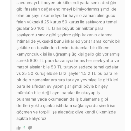
savunmayı bilmeyen bir kitlelerdi yada senin dediğin
gibi fırsatları değerlendirmeyi bilmiyorlarmış şimdi de
olan bir şeyi inkar ediyorlar hayır o zaman alım gücü
falan yüksekti 25 kuruş 50 kuruş ile satılıyordu temel
gıdalar 50 100 TL falan büyük bir miktar para
sayılıyordu sınav gibi şeylere girip kazanıp atanma
ihtimali de yüksekti bunu inkar ediyorlar ama komik bir
şekilde en basitinden benim babamlar bir dönem
kamyonculuk işi ile uğraşmış üç kişi gelip gidiyorlarmış
sürekli 800 TL para kazanıyorlarmış her sevkiyatta ve
mazot alsalar bile 50 TL tutuyor sadece temel gıdalar
vs 25 50 Kuruş elbise tarzı şeyler 1.5 2 TL bu para ile
bir de o zamanlar ara sıra tarlaya yevmiye ile gittikleri
para ile sıfırdan ev yapmışlar şimdi böyle bir şey
mümkün bile değil aynı paralar ile okuyup iş
bulamama yada okumadan da iş bulamama gibi
dertleri yoktu çünkü istihdam sağlanıyordu şimdi ise
göçmen ve torpilli işe alacağız diye kendi ülkemizde
açıkta kalıyoruz
2