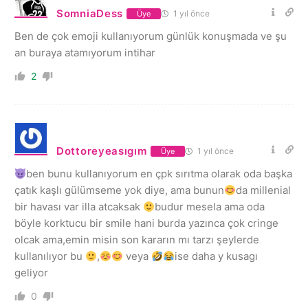
SomniaDess
1 yıl önce
Üye
Ben de çok emoji kullanıyorum günlük konuşmada ve şu
an buraya atamıyorum intihar
2
Dottoreyeasıgım
1 yıl önce
Üye
ben bunu kullanıyorum en çpk sırıtma olarak oda başka
çatık kaşlı gülümseme yok diye, ama bunun
da millenial
bir havası var illa atcaksak
budur mesela ama oda
böyle korktucu bir smile hani burda yazınca çok cringe
olcak ama,emin misin son kararın mı tarzı şeylerde
kullanılıyor bu
,
veya
ise daha y kusagı
geliyor
0