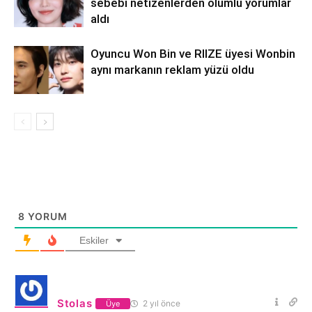
sebebi netizenlerden olumlu yorumlar
aldı
Oyuncu Won Bin ve RIIZE üyesi Wonbin
aynı markanın reklam yüzü oldu
8
YORUM
Eskiler
Stolas
2 yıl önce
Üye