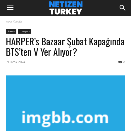
Ana Sayfa
Pann
theqoo
HARPER’s Bazaar Şubat Kapağında
BTS’ten V Yer Alıyor?
9 Ocak 2024
8