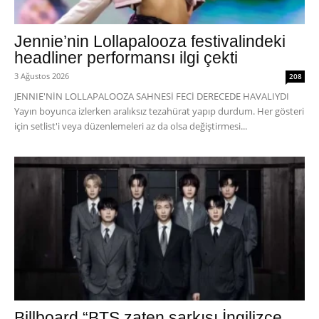
Jennie’nin Lollapalooza festivalindeki
headliner performansı ilgi çekti
3 Ağustos 2026
208
JENNIE'NİN LOLLAPALOOZA SAHNESİ FECİ DERECEDE HAVALIYDI
Yayın boyunca izlerken aralıksız tezahürat yapıp durdum. Her gösteri
için setlist'i veya düzenlemeleri az da olsa değiştirmesi...
Billboard “BTS zaten şarkısı İngilizce