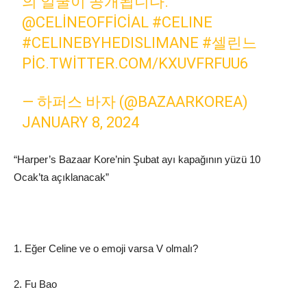
의 얼굴이 공개됩니다.
@CELINEOFFICIAL
#CELINE
#CELINEBYHEDISLIMANE
#셀린느
PIC.TWITTER.COM/KXUVFRFUU6
— 하퍼스 바자 (@BAZAARKOREA)
JANUARY 8, 2024
“Harper’s Bazaar Kore’nin Şubat ayı kapağının yüzü 10
Ocak’ta açıklanacak”
1. Eğer Celine ve o emoji varsa V olmalı?
2. Fu Bao