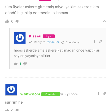
tüm üyeler askere gitmemiş miydi ya kim askerde kim
döndü hiç takip edemedim o kısmını
0
Kisseu
Üye
Reply to
misseuei
2 yıl önce
hepsi askerde ama askere katılmadan önce yaptıkları
şeyleri yayınlayabilirler
1
wonwoom
2 yıl önce
Ziyaretçi
ısırırım he
0