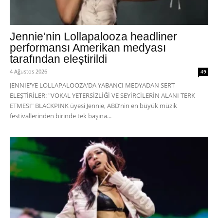
Jennie’nin Lollapalooza headliner
performansı Amerikan medyası
tarafından eleştirildi
4 Ağustos 2026
49
JENNIE'YE LOLLAPALOOZA'DA YABANCI MEDYADAN SERT
ELEŞTİRİLER: "VOKAL YETERSİZLİĞİ VE SEYİRCİLERİN ALANI TERK
ETMESİ" BLACKPINK üyesi Jennie, ABD’nin en büyük müzik
festivallerinden birinde tek başına...