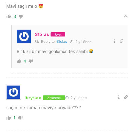
Mavi saçlı mı o
3
Stolas
Üye
Reply to
Stolas
2 yıl önce
Bir kızıl bir mavi gönlümün tek sahibi
4
lieysax
2 yıl önce
Ziyaretçi
saçını ne zaman maviye boyadı????
1