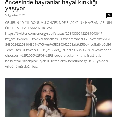
öncesinde hayranlar hayal kırıklığı
yaşıyor
5 Ağustos 2026
60
GRUBUN 10. YIL DÖNÜMÜ ÖNCESİNDE BLACKPINK HAYRANLARININ
ÖFKESİ VE PATLAMA NOKTASI
https://twitter.com/energysobi/status/2084309242258104361?
ref_src=twsrc%5Etfw%7Ctwcamp%5Etweetembed%7Ctwterm%5E20
84309242258104361%7Ctwgr%5E939362558ab9d5f9b4fccffa84a6cff6
3ebc92fd%7Ctwcon%5Es1_c10&ref_url=https%3A%2F%2Fwww.pann
choa.com%2F2026%2F08%2Ftheqoo-blackpink-fans-frustration-
boils.html "Blackpink üyeleri, lütfen artık kendinize gelin.. 8. ya da 9.
yıl dönümü değil bu,...