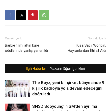
Önceki İçerik
Sonraki İçerik
Barbie filmi altın küre
Kısa Saçlı Wonbin,
ödüllerinde yanlış yansıtıldı
Hayranlardan İltifat Aldı
İlgili Haberler
Yazarın Diğer İçerikleri
The Boyz, yeni bir şirket bünyesinde 9
kişilik kadroyla yola devam edeceğini
doğruladı
SNSD Sooyoung’ın SM’den ayrılma