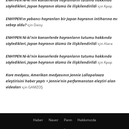
söyledikleri, Japon hayranın ölümü ile ilişkilendirildi
için
Kpop
ENHYPEN’ın yabancı hayranları bir Japon hayranın intiharına mı
sebep oldu?
için
Daisy
ENHYPEN Ni-ki’nin konserlerde hayranların tutumu hakkında
söyledikleri, Japon hayranın ölümü ile ilişkilendirildi
için
Alara
ENHYPEN Ni-ki’nin konserlerde hayranların tutumu hakkında
söyledikleri, Japon hayranın ölümü ile ilişkilendirildi
için
Kpop
Kore medyası, Amerikan medyasının Jennie Lollapalooza
eleştirisini haber yaptı + Jennie’nin performanstan eleştiri alan
videoları
için
GAMZOŞ
Haber
Naver
Pann
Hakkımızda