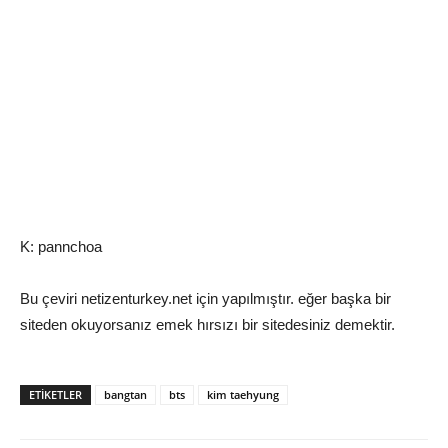
K: pannchoa
Bu çeviri netizenturkey.net için yapılmıştır. eğer başka bir
siteden okuyorsanız emek hırsızı bir sitedesiniz demektir.
ETIKETLER
bangtan
bts
kim taehyung