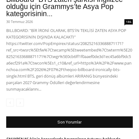
olduğu için Grammys’te Asya Pop
kategorisinin...
30 Temmuz 2026
186
BILLBOARD: "BİR İRONİ OLARAK, BTS'İN TEKLİSİ ZATEN ASYA POP
KATEGORİSİNİN DIŞINDA KALACAKTI"
https://twitter.com/PopEmpirex/status/2082521633688871171?
ref_src=twsrc%5Etfw%7Ctwcamp%5Etweetembed%7Ctwterm%5E20
82521633688871171%7Ctwgr%5E0cb6ff1f0aaef0de3d1ec45a6bf9dc5
a6ecf291a%7Ctwcon%5Es1_c10&ref_url=https%3A%2F%2Fwww.pan
nchoa.com%2F2026%2F07%2Ftheqoo-billboard-ironically-bts-
single.html BTS, geri dönüş albümleri ARIRANG bünyesindeki
parçaları 2027 Grammy Ödülleri değerlendirmesine
sunmayacaklarını...
Son Yorumlar
ENHYPEN Ni-ki’nin konserlerde hayranların tutumu hakkında