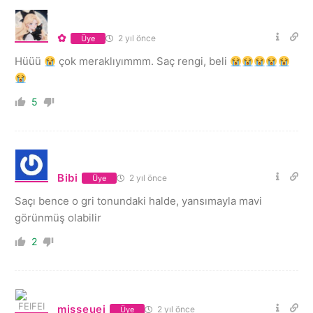
✿
2 yıl önce
Üye
Hüüü
çok meraklıyımmm. Saç rengi, beli
5
Bibi
2 yıl önce
Üye
Saçı bence o gri tonundaki halde, yansımayla mavi
görünmüş olabilir
2
misseuei
2 yıl önce
Üye