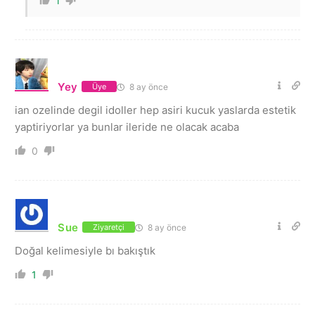
1
Yey
8 ay önce
Üye
ian ozelinde degil idoller hep asiri kucuk yaslarda estetik
yaptiriyorlar ya bunlar ileride ne olacak acaba
0
Sue
8 ay önce
Ziyaretçi
Doğal kelimesiyle bı bakıştık
1