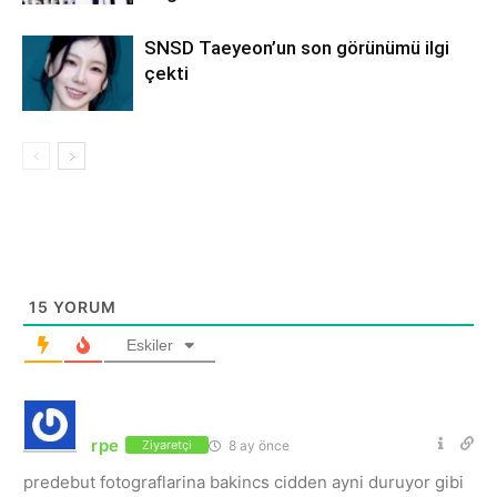
SNSD Taeyeon’un son görünümü ilgi
çekti
15
YORUM
Eskiler
rpe
8 ay önce
Ziyaretçi
predebut fotograflarina bakincs cidden ayni duruyor gibi