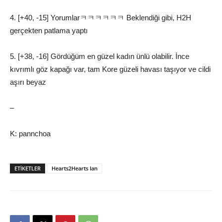
4. [+40, -15] Yorumlarㅋㅋㅋㅋㅋㅋ Beklendiği gibi, H2H
gerçekten patlama yaptı
5. [+38, -16] Gördüğüm en güzel kadın ünlü olabilir. İnce
kıvrımlı göz kapağı var, tam Kore güzeli havası taşıyor ve cildi
aşırı beyaz
–
K: pannchoa
ETIKETLER
Hearts2Hearts Ian