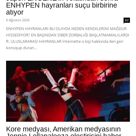
ENHYPEN hayranları suçu birbirine
atıyor
6 Ağustos 2026
62
ENHYPEN HAYRANLARI BU OLAYDA NEDEN KENDİLERİNİ MAĞDUR
HİSSEDİYOR? EN BAŞINDAN SİBER ZORBALIĞI BAŞLATMAMALILARDI
ft. ULUSLARARASI HAYRANLAR İnternette o kişi hakkında ileri geri
konuşup duran...
Kore medyası, Amerikan medyasının