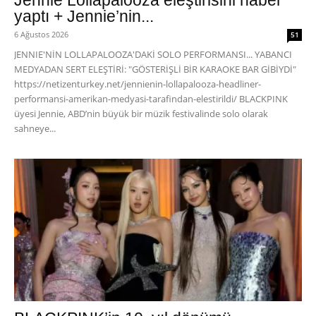
Jennie Lollapalooza eleştirisini haber
yaptı + Jennie’nin...
6 Ağustos 2026
51
JENNIE'NİN LOLLAPALOOZA'DAKİ SOLO PERFORMANSI... YABANCI
MEDYADAN SERT ELEŞTİRİ: "GÖSTERİŞLİ BİR KARAOKE BAR GİBİYDİ"
https://netizenturkey.net/jennienin-lollapalooza-headliner-
performansi-amerikan-medyasi-tarafindan-elestirildi/ BLACKPINK
üyesi Jennie, ABD’nin büyük bir müzik festivalinde solo olarak
sahneye...