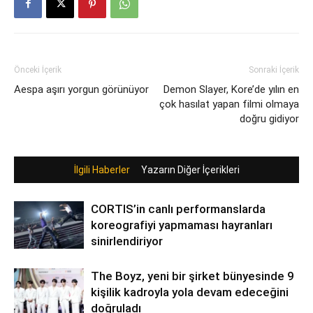
Önceki İçerik
Sonraki İçerik
Aespa aşırı yorgun görünüyor
Demon Slayer, Kore’de yılın en
çok hasılat yapan filmi olmaya
doğru gidiyor
İlgili Haberler
Yazarın Diğer İçerikleri
CORTIS’in canlı performanslarda
koreografiyi yapmaması hayranları
sinirlendiriyor
The Boyz, yeni bir şirket bünyesinde 9
kişilik kadroyla yola devam edeceğini
doğruladı