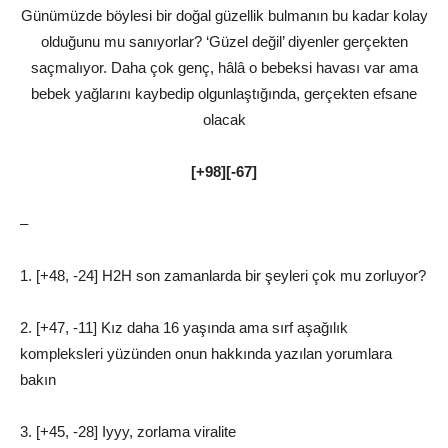
Günümüzde böylesi bir doğal güzellik bulmanın bu kadar kolay
olduğunu mu sanıyorlar? ‘Güzel değil’ diyenler gerçekten
saçmalıyor. Daha çok genç, hâlâ o bebeksi havası var ama
bebek yağlarını kaybedip olgunlaştığında, gerçekten efsane
olacak
[+98][-67]
–
1. [+48, -24] H2H son zamanlarda bir şeyleri çok mu zorluyor?
2. [+47, -11] Kız daha 16 yaşında ama sırf aşağılık
kompleksleri yüzünden onun hakkında yazılan yorumlara
bakın
3. [+45, -28] Iyyy, zorlama viralite