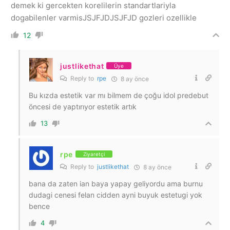
demek ki gercekten korelilerin standartlariyla
dogabilenler varmisJSJFJDJSJFJD gozleri ozellikle
12
justlikethat
Üye
Reply to
rpe
8 ay önce
Bu kızda estetik var mı bilmem de çoğu idol predebut
öncesi de yaptırıyor estetik artık
13
rpe
Ziyaretçi
Reply to
justlikethat
8 ay önce
bana da zaten ian baya yapay geliyordu ama burnu
dudagi cenesi felan cidden ayni buyuk estetugi yok
bence
4