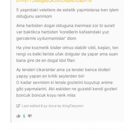
0?t=y7T2AaugsEQk290OuqWJIQ&s=19
5 yaşındaki veletlere de estetik yapmiolarsa ben işlem
olduğunu sanmiom
Ama harbiden dogal olduguna inanmasi zor bi surati
var baktikca harbiden ‘korelilerin kafasindaki yuz
gercekmis uydurmamislar’ diom
Ha yine kozmetik bisiler olmus olabilir cildi, kaşları, ten
rengi vs belki ileride ufak dolgular da yapar ama suan
bana gire de en dogal idol filan
Ay lensleri cikarsinlar ama ya lensler bence idolleri
yapay yapan en kritik seylerden biri
O kadar sevmiom ki lensle gozlerini buyutup anime
gibi yapmalarini. Abi eskiden ne guzeldi kendi gozleri
boncuk boncuk koyu renk miss
Last edited 8 ay önce by KingTaeyeon
5