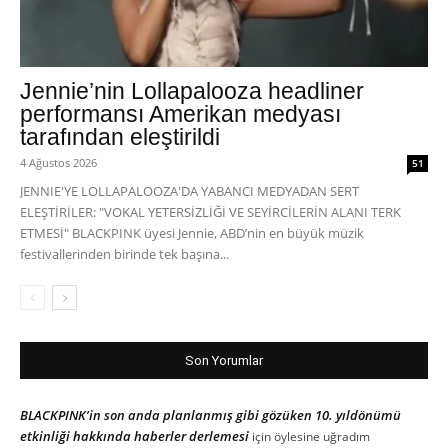
Jennie’nin Lollapalooza headliner
performansı Amerikan medyası
tarafından eleştirildi
4 Ağustos 2026
51
JENNIE'YE LOLLAPALOOZA'DA YABANCI MEDYADAN SERT
ELEŞTİRİLER: "VOKAL YETERSİZLİĞİ VE SEYİRCİLERİN ALANI TERK
ETMESİ" BLACKPINK üyesi Jennie, ABD’nin en büyük müzik
festivallerinden birinde tek başına...
Son Yorumlar
BLACKPINK’in son anda planlanmış gibi gözüken 10. yıldönümü
etkinliği hakkında haberler derlemesi
için
öylesine uğradım