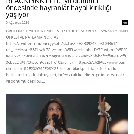
BLACKPINK’in 10. yıl dönümü
öncesinde hayranlar hayal kırıklığı
yaşıyor
5 Ağustos 2026
66
GRUBUN 10. YIL DÖNÜMÜ ÖNCESİNDE BLACKPINK HAYRANLARININ
ÖFKESİ VE PATLAMA NOKTASI
https://twitter.com/energysobi/status/2084309242258104361?
ref_src=twsrc%5Etfw%7Ctwcamp%5Etweetembed%7Ctwterm%5E20
84309242258104361%7Ctwgr%5E939362558ab9d5f9b4fccffa84a6cff6
3ebc92fd%7Ctwcon%5Es1_c10&ref_url=https%3A%2F%2Fwww.pann
choa.com%2F2026%2F08%2Ftheqoo-blackpink-fans-frustration-
boils.html "Blackpink üyeleri, lütfen artık kendinize gelin.. 8. ya da 9.
yıl dönümü değil bu,...