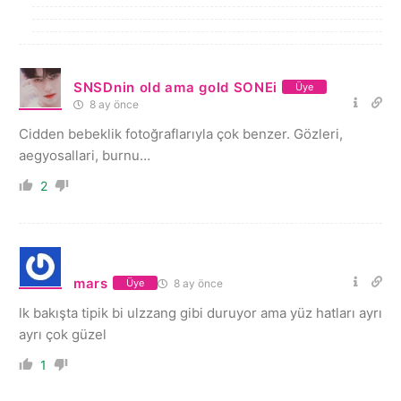
SNSDnin old ama gold SONEi
Üye
8 ay önce
Cidden bebeklik fotoğraflarıyla çok benzer. Gözleri,
aegyosallari, burnu…
2
mars
8 ay önce
Üye
lk bakışta tipik bi ulzzang gibi duruyor ama yüz hatları ayrı
ayrı çok güzel
1