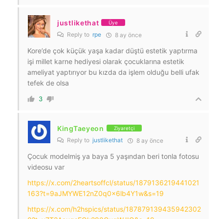
justlikethat
Üye
Reply to
rpe
8 ay önce
Kore’de çok küçük yaşa kadar düştü estetik yaptırma
işi millet karne hediyesi olarak çocuklarına estetik
ameliyat yaptırıyor bu kızda da işlem olduğu belli ufak
tefek de olsa
3
KingTaeyeon
Ziyaretçi
Reply to
justlikethat
8 ay önce
Çocuk modelmiş ya baya 5 yaşından beri tonla fotosu
videosu var
https://x.com/2heartsoffcl/status/1879136219441021
163?t=9aJMYWE12nZ0q0x6lb4Y1w&s=19
https://x.com/h2hspics/status/187879139435942302