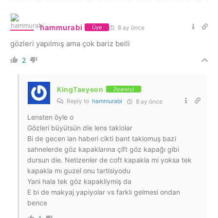
hammurabi
8 ay önce
Üye
gözleri yapılmış ama çok bariz belli
2
KingTaeyeon
Ziyaretçi
Reply to
hammurabi
8 ay önce
Lensten öyle o
Gözleri büyütsün die lens takiolar
Bi de gecen ian haberi cikti bant takiomuş bazi
sahnelerde göz kapaklarına çift göz kapağı gibi
dursun die. Netizenler de coft kapakla mi yoksa tek
kapakla mı guzel onu tartisiyodu
Yani hala tek göz kapakliymiş da
E bi de makyaj yapiyolar vs farklı gelmesi ondan
bence