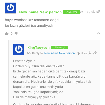
New name New person
8 ay önce
Ziyaretçi
hayır wonhee kız tamamen doğal
bu kızın gözleri ise ameliyatlı
0
KingTaeyeon
Ziyaretçi
Reply to
New name New person
8 ay önce
Lensten öyle o
Gözleri büyütsün die lens takiolar
Bi de gecen ian haberi cikti bant takiomuş bazi
sahnelerde göz kapaklarına çift göz kapağı gibi
dursun die. Netizenler de çift kapakla mi yoksa tek
kapakla mı guzel onu tartisiyodu
Yani hala tek göz kapakliymiş da
E bi de makyaj yapiyolar vs
Ondan ole geliodur ameliyatlik bise var gibi durmuyo