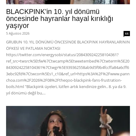
BLACKPINK’in 10. yıl dönümü
öncesinde hayranlar hayal kırıklığı
yaşıyor
5 Ağustos 2026
66
GRUBUN 10. YIL DÖNÜMÜ ÖNCESİNDE BLACKPINK HAYRANLARININ
ÖFKESİ VE PATLAMA NOKTASI
https://twitter.com/energysobi/status/2084309242258104361?
ref_src=twsrc%5Etfw%7Ctwcamp%5Etweetembed%7Ctwterm%5E20
84309242258104361%7Ctwgr%5E939362558ab9d5f9b4fccffa84a6cff6
3ebc92fd%7Ctwcon%5Es1_c10&ref_url=https%3A%2F%2Fwww.pann
choa.com%2F2026%2F08%2Ftheqoo-blackpink-fans-frustration-
boils.html "Blackpink üyeleri, lütfen artık kendinize gelin.. 8. ya da 9.
yıl dönümü değil bu,...