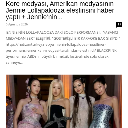
Kore medyası, Amerikan medyasının
Jennie Lollapalooza eleştirisini haber
yaptı + Jennie’nin...
6 Ağustos 2026
51
JENNIE'NİN LOLLAPALOOZA'DAKİ SOLO PERFORMANSI... YABANCI
MEDYADAN SERT ELEŞTİRİ: "GÖSTERİŞLİ BİR KARAOKE BAR GİBİYDİ"
https://netizenturkey.net/jennienin-lollapalooza-headliner-
performansi-amerikan-medyasi-tarafindan-elestirildi/ BLACKPINK
üyesi Jennie, ABD’nin büyük bir müzik festivalinde solo olarak
sahneye...