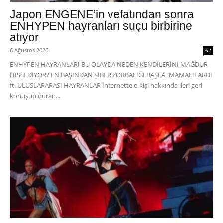
Japon ENGENE’in vefatından sonra
ENHYPEN hayranları suçu birbirine
atıyor
6 Ağustos 2026
62
ENHYPEN HAYRANLARI BU OLAYDA NEDEN KENDİLERİNİ MAĞDUR
HİSSEDİYOR? EN BAŞINDAN SİBER ZORBALIĞI BAŞLATMAMALILARDI
ft. ULUSLARARASI HAYRANLAR İnternette o kişi hakkında ileri geri
konuşup duran...