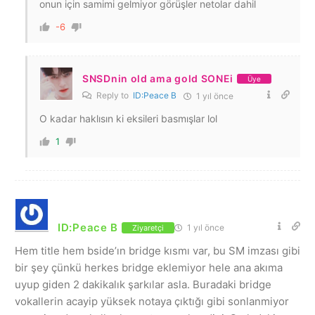
onun için samimi gelmiyor görüşler netolar dahil
-6
SNSDnin old ama gold SONEi
Üye
Reply to
ID:Peace B
1 yıl önce
O kadar haklısın ki eksileri basmışlar lol
1
ID:Peace B
1 yıl önce
Ziyaretçi
Hem title hem bside’ın bridge kısmı var, bu SM imzası gibi
bir şey çünkü herkes bridge eklemiyor hele ana akıma
uyup giden 2 dakikalık şarkılar asla. Buradaki bridge
vokallerin acayip yüksek notaya çıktığı gibi sonlanmiyor