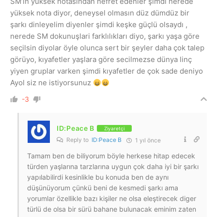
SM’in yüksek notasindan nefret edenler şimdi nerede
yüksek nota diyor, deneysel olmasın düz dümdüz bir
şarkı dinleyelim diyenler şimdi keşke güçlü olsaydı ,
nerede SM dokunuşlari farklılıkları diyo, şarkı yaşa göre
seçilsin diyolar öyle olunca sert bir şeyler daha çok talep
görüyo, kıyafetler yaşlara göre secilmezse dünya linç
yiyen gruplar varken şimdi kıyafetler de çok sade deniyo
Ayol siz ne istiyorsunuz
-3
ID:Peace B
Ziyaretçi
Reply to
ID:Peace B
1 yıl önce
Tamam ben de biliyorum böyle herkese hitap edecek
türden yaşlarına tarzlarına uygun çok daha iyi bir şarkı
yapılabilirdi kesinlikle bu konuda ben de aynı
düşünüyorum çünkü beni de kesmedi şarkı ama
yorumlar özellikle bazı kişiler ne olsa eleştirecek diger
türlü de olsa bir sürü bahane bulunacak eminim zaten