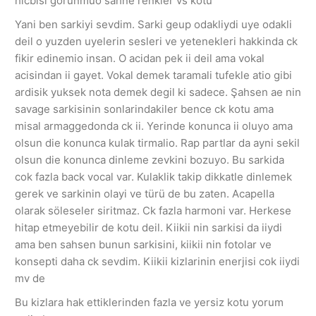
hicbisi gorunmuo sahne renkler vs kötü
Yani ben sarkiyi sevdim. Sarki geup odakliydi uye odakli
deil o yuzden uyelerin sesleri ve yetenekleri hakkinda ck
fikir edinemio insan. O acidan pek ii deil ama vokal
acisindan ii gayet. Vokal demek taramali tufekle atio gibi
ardisik yuksek nota demek degil ki sadece. Şahsen ae nin
savage sarkisinin sonlarindakiler bence ck kotu ama
misal armaggedonda ck ii. Yerinde konunca ii oluyo ama
olsun die konunca kulak tirmalio. Rap partlar da ayni sekil
olsun die konunca dinleme zevkini bozuyo. Bu sarkida
cok fazla back vocal var. Kulaklik takip dikkatle dinlemek
gerek ve sarkinin olayi ve türü de bu zaten. Acapella
olarak söleseler siritmaz. Ck fazla harmoni var. Herkese
hitap etmeyebilir de kotu deil. Kiikii nin sarkisi da iiydi
ama ben sahsen bunun sarkisini, kiikii nin fotolar ve
konsepti daha ck sevdim. Kiikii kizlarinin enerjisi cok iiydi
mv de
Bu kizlara hak ettiklerinden fazla ve yersiz kotu yorum