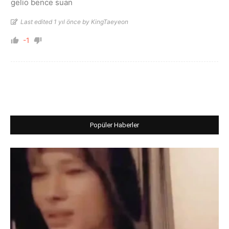
gelio bence suan
Last edited 1 yıl önce by KingTaeyeon
-1
Popüler Haberler