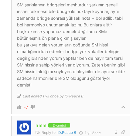
SM şarkılarının bridgeleri meşhurdur şarkının geneli
insanı çekmese bile bridge ile noktayı koyarlar, aynı
zamanda bridge sonrası yüksek nota + bol adlib, tabi
bol harmoniyo unutmamak lazım. Bu onlara aittir
başka kimse yapamaz demek değil ama SMe
bütünleşmis ön plana çıkmış seyler.
bu şarkıya gelen yorumların çoğunda SM hissi
olmadığını iddia edenler bridge yok vokaller belirgin
değil gibisinden yorum yaptılar ben de hayır tam tersi
SM hissine sahip yönleri var diyorum. Zaten benim gibi
SM hissini aldığımı söyleyen dinleyiciler de aynı şekilde
sadece harmoniler bile SM olduğunu gösteriyor
demişti
Last edited 1 yıl önce by ID:Peace B
-7
hmm
Ziyaretçi
Reply to
ID:Peace B
1 yıl önce