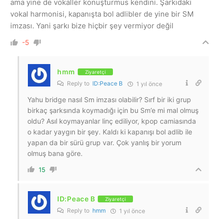
ama yine de vokaller konuşturmus kendini. Şarkıdaki
vokal harmonisi, kapanışta bol adlibler de yine bir SM
imzası. Yani şarkı bize hiçbir şey vermiyor değil
-5
hmm
Ziyaretçi
Reply to
ID:Peace B
1 yıl önce
Yahu bridge nasıl Sm imzası olabilir? Sırf bir iki grup
birkaç şarksında koymadığı için bu Sm’e mi mal olmuş
oldu? Asıl koymayanlar linç ediliyor, kpop camiasında
o kadar yaygın bir şey. Kaldı ki kapanışı bol adlib ile
yapan da bir sürü grup var. Çok yanlış bir yorum
olmuş bana göre.
15
ID:Peace B
Ziyaretçi
Reply to
hmm
1 yıl önce