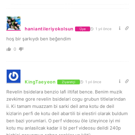
haniantileriyokolsun
1 yıl önce
Üye
hoş bir şarkıydı ben beğendim
0
KingTaeyeon
1 yıl önce
Ziyaretçi
Revelin bsidelara benzio lafi iltifat bence. Benim muzik
zevkime gore revelin bsidelari cogu grubun titlelarindan
ii. Ki tamam muazzam bi sarki deil ama kotu de deil
kizlarin perfi de kotu deil abartili bi elestiri olarak buldum
ben bazi yorumlari. O perf videosu öle izleyince iyi mi
kotu mu anlasilcak kadar ii bi perf videosu deildi 240p