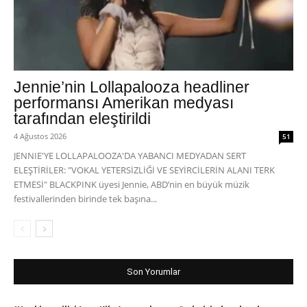
Jennie’nin Lollapalooza headliner
performansı Amerikan medyası
tarafından eleştirildi
4 Ağustos 2026
51
JENNIE'YE LOLLAPALOOZA'DA YABANCI MEDYADAN SERT
ELEŞTİRİLER: "VOKAL YETERSİZLİĞİ VE SEYİRCİLERİN ALANI TERK
ETMESİ" BLACKPINK üyesi Jennie, ABD’nin en büyük müzik
festivallerinden birinde tek başına...
Son Yorumlar