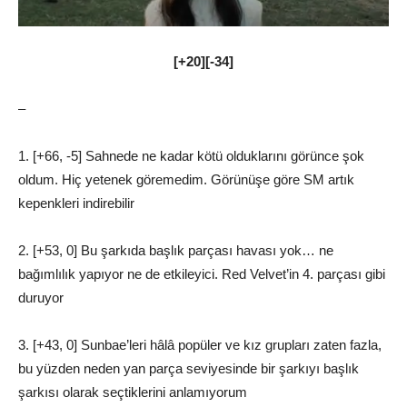
[+20][-34]
–
1. [+66, -5] Sahnede ne kadar kötü olduklarını görünce şok
oldum. Hiç yetenek göremedim. Görünüşe göre SM artık
kepenkleri indirebilir
2. [+53, 0] Bu şarkıda başlık parçası havası yok… ne
bağımlılık yapıyor ne de etkileyici. Red Velvet’in 4. parçası gibi
duruyor
3. [+43, 0] Sunbae’leri hâlâ popüler ve kız grupları zaten fazla,
bu yüzden neden yan parça seviyesinde bir şarkıyı başlık
şarkısı olarak seçtiklerini anlamıyorum