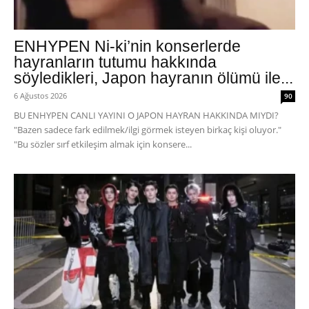
ENHYPEN Ni-ki’nin konserlerde
hayranların tutumu hakkında
söyledikleri, Japon hayranın ölümü ile...
6 Ağustos 2026
90
BU ENHYPEN CANLI YAYINI O JAPON HAYRAN HAKKINDA MIYDI?
"Bazen sadece fark edilmek/ilgi görmek isteyen birkaç kişi oluyor."
"Bu sözler sırf etkileşim almak için konsere...