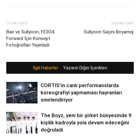
Önceki İçerik
Sonraki İçerik
Bae ve Sullyoon, FE3O4:
Sullyoon Saçını Boyamış
Forward İçin Konsept
Fotoğrafları Yayınladı
İlgili Haberler
Yazarın Diğer İçerikleri
CORTIS’in canlı performanslarda
koreografiyi yapmaması hayranları
sinirlendiriyor
The Boyz, yeni bir şirket bünyesinde 9
kişilik kadroyla yola devam edeceğini
doğruladı