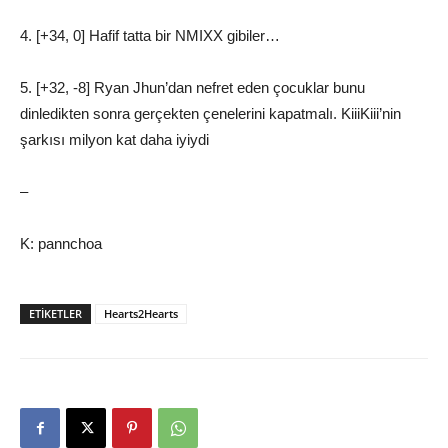
4. [+34, 0] Hafif tatta bir NMIXX gibiler…
5. [+32, -8] Ryan Jhun’dan nefret eden çocuklar bunu
dinledikten sonra gerçekten çenelerini kapatmalı. KiiiKiii’nin
şarkısı milyon kat daha iyiydi
–
K: pannchoa
ETIKETLER
Hearts2Hearts