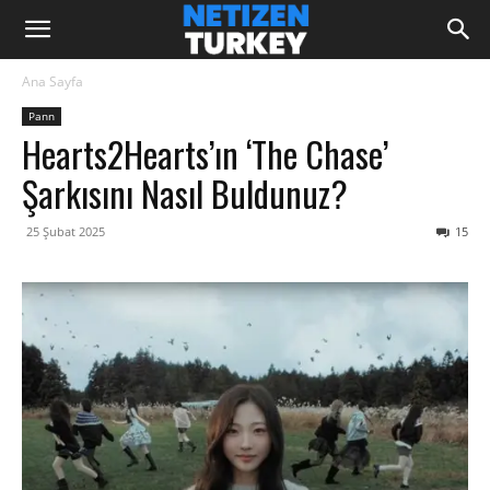
Ana Sayfa
Pann
Hearts2Hearts’ın ‘The Chase’
Şarkısını Nasıl Buldunuz?
25 Şubat 2025
15