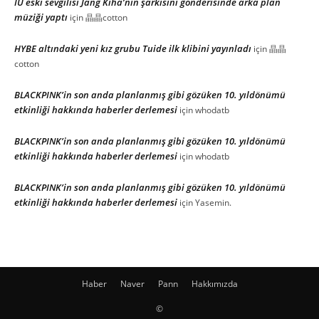
IU eski sevgilisi Jang Kiha’nın şarkısını gönderisinde arka plan
müziği yaptı
için
晶晶cotton
HYBE altındaki yeni kız grubu Tuide ilk klibini yayınladı
için
晶晶
cotton
BLACKPINK’in son anda planlanmış gibi gözüken 10. yıldönümü
etkinliği hakkında haberler derlemesi
için
whodatb
BLACKPINK’in son anda planlanmış gibi gözüken 10. yıldönümü
etkinliği hakkında haberler derlemesi
için
whodatb
BLACKPINK’in son anda planlanmış gibi gözüken 10. yıldönümü
etkinliği hakkında haberler derlemesi
için
Yasemin.
Haber
Naver
Pann
Hakkımızda
©