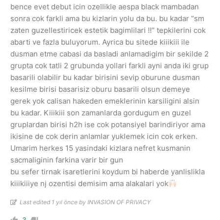
bence evet debut icin ozellikle aespa black mambadan
sonra cok farkli ama bu kizlarin yolu da bu. bu kadar “sm
zaten guzellestiricek estetik bagimlilari !!” tepkilerini cok
abarti ve fazla buluyorum. Ayrica bu sitede kiiikiii ile
dusman etme cabasi da basladi anlamadigim bir sekilde 2
grupta cok tatli 2 grubunda yollari farkli ayni anda iki grup
basarili olabilir bu kadar birisini sevip oburune dusman
kesilme birisi basarisiz oburu basarili olsun demeye
gerek yok calisan hakeden emeklerinin karsiligini alsin
bu kadar. Kiiikiii son zamanlarda gordugum en guzel
gruplardan birisi h2h ise cok potansiyel barindiriyor ama
ikisine de cok derin anlamlar yuklemek icin cok erken.
Umarim herkes 15 yasindaki kizlara nefret kusmanin
sacmaliginin farkina varir bir gun
bu sefer tirnak isaretlerini koydum bi haberde yanlislikla
kiiikiiiye nj ozentisi demisim ama alakalari yok
Last edited 1 yıl önce by INVASION OF PRIVACY
3