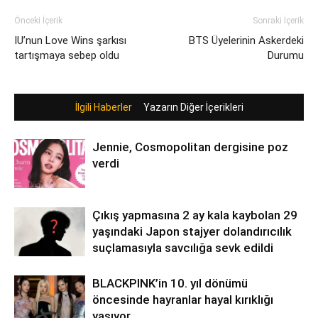
Önceki İçerik
Sonraki İçerik
IU’nun Love Wins şarkısı
BTS Üyelerinin Askerdeki
tartışmaya sebep oldu
Durumu
İlgili Haberler
Yazarın Diğer İçerikleri
Jennie, Cosmopolitan dergisine poz
verdi
Çıkış yapmasına 2 ay kala kaybolan 29
yaşındaki Japon stajyer dolandırıcılık
suçlamasıyla savcılığa sevk edildi
BLACKPINK’in 10. yıl dönümü
öncesinde hayranlar hayal kırıklığı
yaşıyor