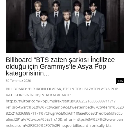
Billboard “BTS zaten şarkısı İngilizce
olduğu için Grammys’te Asya Pop
kategorisinin...
30 Temmuz 2026
186
BILLBOARD: "BİR İRONİ OLARAK, BTS'İN TEKLİSİ ZATEN ASYA POP
KATEGORİSİNİN DIŞINDA KALACAKTI"
https://twitter.com/PopEmpirex/status/2082521633688871171?
ref_src=twsrc%5Etfw%7Ctwcamp%5Etweetembed%7Ctwterm%5E20
82521633688871171%7Ctwgr%5E0cb6ff1f0aaef0de3d1ec45a6bf9dc5
a6ecf291a%7Ctwcon%5Es1_c10&ref_url=https%3A%2F%2Fwww.pan
nchoa.com%2F2026%2F07%2Ftheqoo-billboard-ironically-bts-