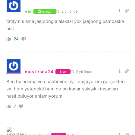
vio
2 yıl önce
Ziyaretçi
tatliymis ama jaejoongla alakasi yok jaejoong bambaska
bisi
24
mustesna24
2 yıl önce
Üye
Ben bu adama ve chanhmine ayrı düşüyorum gerçekten
sm hem yetenekli hem de bu kadar yakışıklı insanları
nasıl buluyor anlamıyorum
7