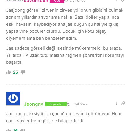
seventeen
2 yıl önce
Üye
Jaejoong görseli zirvenin zirvesiydi onun gibisini bulmak
zor sm yıllardır arıyor ama nafile. Bazı idoller yaş alınca
eski havasını kaybediyor ana jae bügün şu haliyle çıkış
yapsa yine popüler olurdu. Çocuk için kötü bişey
diyemem ama ben benzetemedim.
Jae sadece görseli değil sesinde mükemmeldi bu arada.
Yıllarca TV uzak tutulmasına rağmen şöhreritini korumayı
başardı.
25
Jeongny
2 yıl önce
Ziyaretçi
Jaejoong seksiydi, bu çocuğum sevimli görünüyor. Hem
canlı söyler hem görsele hitap ederdi.
16