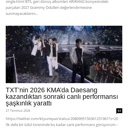
single.html BTS, geri dönüş albümleri ARIRANG bünyesindeki
parçaları 2027 Grammy Ödülleri değerlendirmesine
sunmayacaklarını...
TXT’nin 2026 KMA’da Daesang
kazandıktan sonraki canlı performansı
şaşkınlık yarattı
27 Temmuz 2026
83
https://twitter.com/ktyunique/status/2080995150361251961?s=20
İlk defa bir ödül töreninde bu kadar canlı performans görüyorum. -