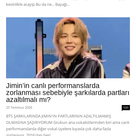
kesinlikle acayip Bu da ne... Bayağı...
Jimin’in canlı performanslarda
zorlanması sebebiyle şarkılarda partları
azaltılmalı mı?
25 Temmuz 2026
131
BTS ŞARKILARINDA JIMIN'IN PARTLARININ AZALTILMAMIŞ
OLMASINA ŞAŞIRIYORUM Grubun ana vokalistlerinden biri ama canlı
performanslarda diğer vokal üyelere kıyasla çok daha fazla
zorlanıyor. 2016'dan beri...