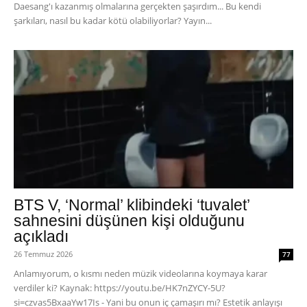
Daesang'ı kazanmış olmalarına gerçekten şaşırdım... Bu kendi
şarkıları, nasıl bu kadar kötü olabiliyorlar? Yayın...
BTS V, ‘Normal’ klibindeki ‘tuvalet’
sahnesini düşünen kişi olduğunu
açıkladı
26 Temmuz 2026
77
Anlamıyorum, o kısmı neden müzik videolarına koymaya karar
verdiler ki? Kaynak: https://youtu.be/HK7nZYCY-5U?
si=czvas5BxaaYw17Is - Yani bu onun iç çamaşırı mı? Estetik anlayışı