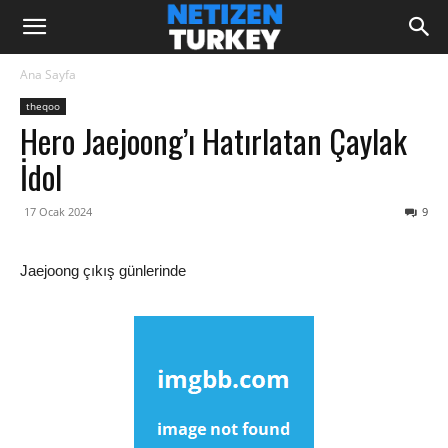
Ana Sayfa
theqoo
Hero Jaejoong’ı Hatırlatan Çaylak
İdol
17 Ocak 2024
9
Jaejoong çıkış günlerinde