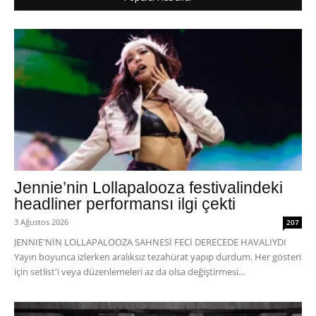
Jennie’nin Lollapalooza festivalindeki
headliner performansı ilgi çekti
3 Ağustos 2026
207
JENNIE'NİN LOLLAPALOOZA SAHNESİ FECİ DERECEDE HAVALIYDI
Yayın boyunca izlerken aralıksız tezahürat yapıp durdum. Her gösteri
için setlist'i veya düzenlemeleri az da olsa değiştirmesi...