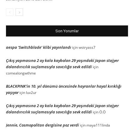
Son Yorumlar
aespa ‘Switchblade’ klibi yayınlandı
için
wstryass7
Çıkış yapmasına 2 ay kala kaybolan 29 yaşındaki Japon stajyer
dolandırıcılık suçlamasıyla savcılığa sevk edildi
için
comealongwthme
BLACKPINK’in 10. yıl dönümü öncesinde hayranlar hayal kırıklığı
yaşıyor
için
luv2ur
Çıkış yapmasına 2 ay kala kaybolan 29 yaşındaki Japon stajyer
dolandırıcılık suçlamasıyla savcılığa sevk edildi
için
Ö.Ö
Jennie, Cosmopolitan dergisine poz verdi
için
maya111linda