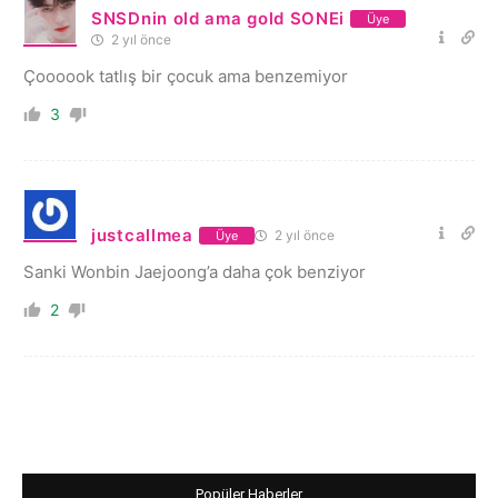
SNSDnin old ama gold SONEi
Üye
2 yıl önce
Çoooook tatlış bir çocuk ama benzemiyor
3
justcallmea
2 yıl önce
Üye
Sanki Wonbin Jaejoong’a daha çok benziyor
2
Popüler Haberler