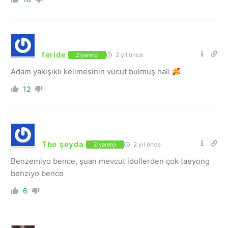
feride
2 yıl önce
Ziyaretçi
Adam yakışıklı kelimesinin vücut bulmuş hali
12
The şeyda
2 yıl önce
Ziyaretçi
Benzemiyo bence, şuan mevcut idollerden çok taeyong
benziyo bence
6