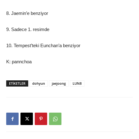
8. Jaemin’e benziyor
9. Sadece 1. resimde
10. Tempest’teki Eunchan’a benziyor
K: pannchoa
ETIKETLER
dohyun
jaejoong
LUN8