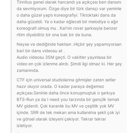
Tinnitus genel olarak harcandı ya açıkçası ben dansını
da sevmiyorum. Özge diye bir türk dansçı var yeminle
o daha güzel yaptı koreografiyi. Tiktoktaki dans da
daha güzeldi. Ya o kadar eğleceli bir melodiye o ağır
koreografi olmuş mu . Kai’nin rover şarkısıyla benzer
ritim diyebiliriz bir ona bak bir de buna.
Neyse ve dediğinde haklısın .Hiçbir şey yapamıyorsan
bari bir dans videosu at .
Audio videosu 35M geçti. O vakitler yayınlasa bir
video en çok izlenme alırdı. Şimdi ilgi olmaz ki. Her şey
zamanında.
CTF için universal studiolarına gitmişler zaten setler
hazır oluyor orada. O kadar paraya değemez
açıkçası.Seninle daha önce konuşmuştuk o şarkıya
BTS-Run ya da I need you tarzında bir gençlik temalı
MV giderdi. Çok karanlık bu MV ve çeşitlik yok MV
içinde. SRR de tek mekan ama kullanılma şekli çok iyi
ve görsel olarak izleyeni çekiyor. Tekrar tekrar
izletiyor.