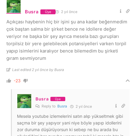
Busra
2 yıl önce
Üye
Açıkçası haybenin hiç bir işini şu ana kadar beğenmedim
çok baştan salma bir şirket bence ne idollere değer
veriyor ne başka bir şey ayrıca mesela bazı gurupları
torpilsiz bir yere gelebilecek potansiyelleri varken torpil
yapıp isimlerini karalıyor bence bilemedim bu şirketi
gıram sevmiyorum
Last edited 2 yıl önce by Busra
-23
Busra
Üye
Reply to
Busra
2 yıl önce
Mesela youtube izlemelerini satın alıp yükseltmek gibi
saçma bir şey yapıyor yani niye böyle yapıp idollerini
zor duruma düşürüyorsun ki sebep ne bu arada bu