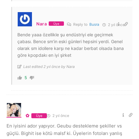
Nara
Üye
Reply to
Busra
2 yıl önce
Bende yaaa özellikle şu endüstriyi ele geçirmek
çabası. Bence sm’in eski günleri hepsini yerdi. Genel
olarak sm idollere karşı ne kadar berbat olsada bana
göre kpopdakı en iyi şirket
Last edited 2 yıl önce by Nara
5
✿
2 yıl önce
Üye
En iyisini ador yapıyor. Geubu destekleme şekiller vs
güçlü. Bighit ise kötü malsf ki. Üyelerin fotoları yanlış