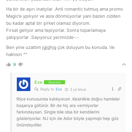
Ha bir de aşırı inatçılar .Anti romantic tutmuş ama promo
Magic’e ypılıyor ve asla dönmüyorlar yani bazen cidden
bu kadar aptal bir şirket olamaz diyorum.
Fırsat geliyor ama tepiyorlar. Sonra toparlamaya
çalışıyorlar .Sayıyoruz yerimizde-.-
Ben yine uzattım jgjghjg çok doluyum bu konuda. Ve
haklısın ^^
9
Ece
Ziyaretçi
Reply to
Ece
2 yıl önce
Riize konusunda katılıyorum .Kesinlikle doğru hamleler
başarıya götürür. Bir de hiç ara vermiyorlar
farkındaysan. Single bile olsa bir kendilerini
gösteriyorlar. NJ için de Ador böyle yapmıştı hep göz
önündeydiler.