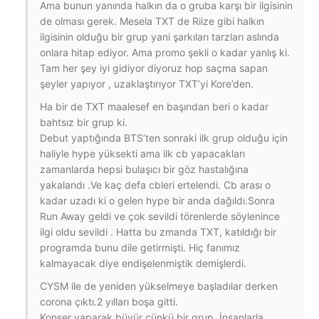
Ama bunun yanında halkın da o gruba karşı bir ilgisinin
de olması gerek. Mesela TXT de Riize gibi halkın
ilgisinin olduğu bir grup yani şarkıları tarzları aslında
onlara hitap ediyor. Ama promo şekli o kadar yanlış ki.
Tam her şey iyi gidiyor diyoruz hop saçma sapan
şeyler yapıyor , uzaklaştırıyor TXT’yi Kore’den.
Ha bir de TXT maalesef en başından beri o kadar
bahtsız bir grup ki.
Debut yaptığında BTS’ten sonraki ilk grup olduğu için
haliyle hype yüksekti ama ilk cb yapacakları
zamanlarda hepsi bulaşıcı bir göz hastalığına
yakalandı .Ve kaç defa cbleri ertelendi. Cb arası o
kadar uzadı ki o gelen hype bir anda dağıldı.Sonra
Run Away geldi ve çok sevildi törenlerde söylenince
ilgi oldu sevildi . Hatta bu zmanda TXT, katıldığı bir
programda bunu dile getirmişti. Hiç fanımız
kalmayacak diye endişelenmiştik demişlerdi.
CYSM ile de yeniden yükselmeye başladılar derken
corona çıktı.2 yılları boşa gitti.
Konser yaparak büyür çünkü bir grup. İnsanlarla