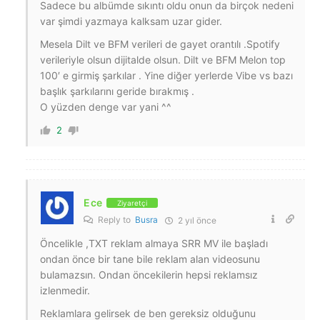
Sadece bu albümde sıkıntı oldu onun da birçok nedeni
var şimdi yazmaya kalksam uzar gider.
Mesela Dilt ve BFM verileri de gayet orantılı .Spotify
verileriyle olsun dijitalde olsun. Dilt ve BFM Melon top
100′ e girmiş şarkılar . Yine diğer yerlerde Vibe vs bazı
başlık şarkılarını geride bırakmış .
O yüzden denge var yani ^^
2
Ece
Ziyaretçi
Reply to
Busra
2 yıl önce
Öncelikle ,TXT reklam almaya SRR MV ile başladı
ondan önce bir tane bile reklam alan videosunu
bulamazsın. Ondan öncekilerin hepsi reklamsız
izlenmedir.
Reklamlara gelirsek de ben gereksiz olduğunu