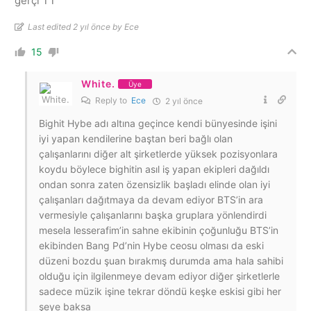
gerçi TT
Last edited 2 yıl önce by Ece
15
White.
Üye
Reply to
Ece
2 yıl önce
Bighit Hybe adı altına geçince kendi bünyesinde işini
iyi yapan kendilerine baştan beri bağlı olan
çalışanlarını diğer alt şirketlerde yüksek pozisyonlara
koydu böylece bighitin asıl iş yapan ekipleri dağıldı
ondan sonra zaten özensizlik başladı elinde olan iyi
çalışanları dağıtmaya da devam ediyor BTS’in ara
vermesiyle çalışanlarını başka gruplara yönlendirdi
mesela lesserafim’in sahne ekibinin çoğunluğu BTS’in
ekibinden Bang Pd’nin Hybe ceosu olması da eski
düzeni bozdu şuan bırakmış durumda ama hala sahibi
olduğu için ilgilenmeye devam ediyor diğer şirketlerle
sadece müzik işine tekrar döndü keşke eskisi gibi her
şeye baksa