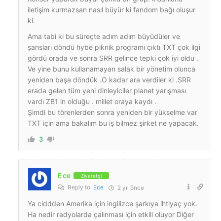
iletişim kurmazsan nasıl büyür ki fandom bağı oluşur
ki.
Ama tabi ki bu süreçte adım adım büyüdüler ve
şansları döndü hybe piknik programı çıktı TXT çok ilgi
gördü orada ve sonra SRR gelince tepki çok iyi oldu .
Ve yine bunu kullanamayan salak bir yönetim olunca
yeniden başa döndük .O kadar ara verdiler ki .SRR
erada gelen tüm yeni dinleyiciler planet yarışması
vardı ZB1 in olduğu . millet oraya kaydı .
Şimdi bu törenlerden sonra yeniden bir yükselme var
TXT için ama bakalım bu iş bilmez şirket ne yapacak.
3
Ece
Ziyaretçi
Reply to
Ece
2 yıl önce
Ya ciddden Amerika için ingilizce şarkıya ihtiyaç yok.
Ha nedir radyolarda çalınması için etkili oluyor Diğer