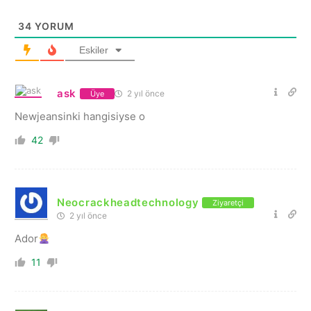
34
YORUM
Eskiler
ask
2 yıl önce
Üye
Newjeansinki hangisiyse o
42
Neocrackheadtechnology
Ziyaretçi
2 yıl önce
Ador
11