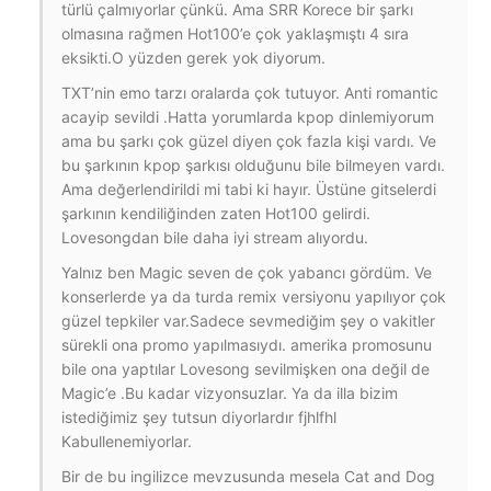
türlü çalmıyorlar çünkü. Ama SRR Korece bir şarkı
olmasına rağmen Hot100’e çok yaklaşmıştı 4 sıra
eksikti.O yüzden gerek yok diyorum.
TXT’nin emo tarzı oralarda çok tutuyor. Anti romantic
acayip sevildi .Hatta yorumlarda kpop dinlemiyorum
ama bu şarkı çok güzel diyen çok fazla kişi vardı. Ve
bu şarkının kpop şarkısı olduğunu bile bilmeyen vardı.
Ama değerlendirildi mi tabi ki hayır. Üstüne gitselerdi
şarkının kendiliğinden zaten Hot100 gelirdi.
Lovesongdan bile daha iyi stream alıyordu.
Yalnız ben Magic seven de çok yabancı gördüm. Ve
konserlerde ya da turda remix versiyonu yapılıyor çok
güzel tepkiler var.Sadece sevmediğim şey o vakitler
sürekli ona promo yapılmasıydı. amerika promosunu
bile ona yaptılar Lovesong sevilmişken ona değil de
Magic’e .Bu kadar vizyonsuzlar. Ya da illa bizim
istediğimiz şey tutsun diyorlardır fjhlfhl
Kabullenemiyorlar.
Bir de bu ingilizce mevzusunda mesela Cat and Dog