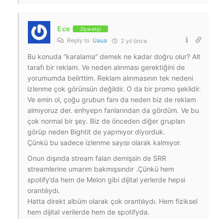
Ece
Ziyaretçi
Reply to
Uaua
2 yıl önce
Bu konuda “karalama” demek ne kadar doğru olur? Alt
tarafı bir reklam. Ve neden alınması gerektiğini de
yorumumda belirttim. Reklam alınmasının tek nedeni
izlenme çok görünsün değildir. O da bir promo şeklidir.
Ve emin ol, çoğu grubun fanı da neden biz de reklam
almıyoruz der. enhyepn fanlarından da gördüm. Ve bu
çok normal bir şey. Biz de önceden diğer grupları
görüp neden Bightit de yapmıyor diyorduk.
Çünkü bu sadece izlenme sayısı olarak kalmıyor.
Onun dışında stream falan demişsin de SRR
streamlerine umarım bakmışsındır .Çünkü hem
spotify’da hem de Melon gibi dijital yerlerde hepsi
orantılıydı.
Hatta direkt albüm olarak çok orantılıydı. Hem fiziksel
hem dijital verilerde hem de spotifyda.