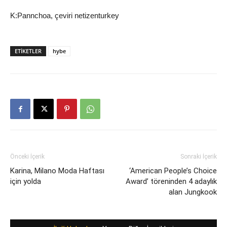
K:Pannchoa, çeviri netizenturkey
ETIKETLER
hybe
Önceki İçerik
Sonraki İçerik
Karina, Milano Moda Haftası
‘American People’s Choice
için yolda
Award’ töreninden 4 adaylık
alan Jungkook