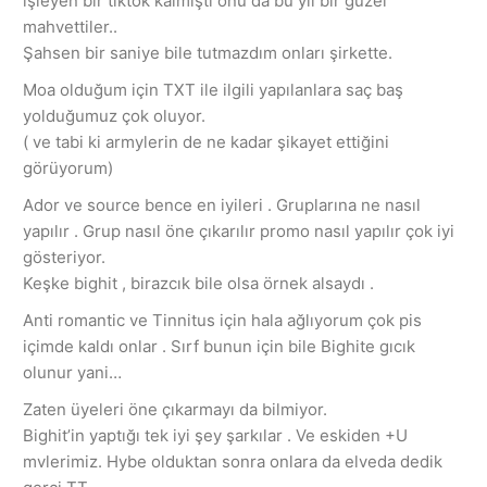
işleyen bir tiktok kalmıştı onu da bu yıl bir güzel
mahvettiler..
Şahsen bir saniye bile tutmazdım onları şirkette.
Moa olduğum için TXT ile ilgili yapılanlara saç baş
yolduğumuz çok oluyor.
( ve tabi ki armylerin de ne kadar şikayet ettiğini
görüyorum)
Ador ve source bence en iyileri . Gruplarına ne nasıl
yapılır . Grup nasıl öne çıkarılır promo nasıl yapılır çok iyi
gösteriyor.
Keşke bighit , birazcık bile olsa örnek alsaydı .
Anti romantic ve Tinnitus için hala ağlıyorum çok pis
içimde kaldı onlar . Sırf bunun için bile Bighite gıcık
olunur yani…
Zaten üyeleri öne çıkarmayı da bilmiyor.
Bighit’in yaptığı tek iyi şey şarkılar . Ve eskiden +U
mvlerimiz. Hybe olduktan sonra onlara da elveda dedik