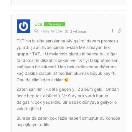
Ece
Ziyaretçi
Reply to
Ece
2 yıl önce
TXT’nin b-side şarkılarına MV gelirdi devam promosu
ypılırdı şu an hybe içinde b-side MV almayan tek
gruptur TXT. +U mvlerimiz olurdu ki bence bu, diğer
fandomalrın dikkatini çeken ve TXT’yi takip etmelerini
sağlayan bir etkendi .Hep beklerdik acaba diğer mv
kaç dakika olacak .O teorileri okumak büyük keyifti.
Onu da elimizden aldılar
Zaten sanırım ilk defa geçen yıl 2 albüm geldi. Ondan
önce hep tek albümdü. Ve 9 ay ara vardı bunun
dalgasını çok yapardık. Bir bebek dünyaya geliyor o
vakitte jfhjlkf
Burada da zaten çok fazla haberi olmuştur bu konuda
hep şikayet edilir.