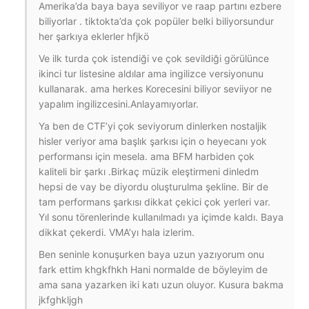
Amerika’da baya baya seviliyor ve raap partını ezbere
biliyorlar . tiktokta’da çok popüler belki biliyorsundur
her şarkıya eklerler hfjkö
Ve ilk turda çok istendiği ve çok sevildiği görülünce
ikinci tur listesine aldılar ama ingilizce versiyonunu
kullanarak. ama herkes Korecesini biliyor seviiyor ne
yapalım ingilizcesini.Anlayamıyorlar.
Ya ben de CTF’yi çok seviyorum dinlerken nostaljik
hisler veriyor ama başlık şarkısı için o heyecanı yok
performansı için mesela. ama BFM harbiden çok
kaliteli bir şarkı .Birkaç müzik eleştirmeni dinledm
hepsi de vay be diyordu oluşturulma şekline. Bir de
tam performans şarkısı dikkat çekici çok yerleri var.
Yıl sonu törenlerinde kullanılmadı ya içimde kaldı. Baya
dikkat çekerdi. VMA’yı hala izlerim.
Ben seninle konuşurken baya uzun yazıyorum onu
fark ettim khgkfhkh Hani normalde de böyleyim de
ama sana yazarken iki katı uzun oluyor. Kusura bakma
jkfghkljgh