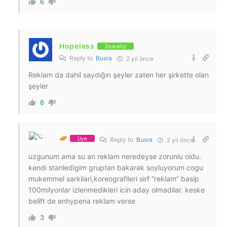
6
Hopeless
Ziyaretçi
Reply to
Busra
2 yıl önce
Reklam da dahil saydığın şeyler zaten her şirkette olan
şeyler
6
Üye
Reply to
Busra
2 yıl önce
uzgunum ama su an reklam neredeyse zorunlu oldu.
kendi stanledigim gruptan bakarak soyluyorum cogu
mukemmel sarkilari,koreografileri sirf “reklam” basip
100milyonlar izlenmedikleri icin aday olmadilar. keske
belift de enhypena reklam verse
3