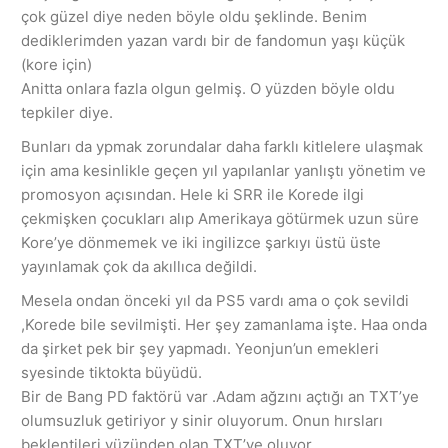
çok güzel diye neden böyle oldu şeklinde. Benim
dediklerimden yazan vardı bir de fandomun yaşı küçük
(kore için)
Anitta onlara fazla olgun gelmiş. O yüzden böyle oldu
tepkiler diye.
Bunları da ypmak zorundalar daha farklı kitlelere ulaşmak
için ama kesinlikle geçen yıl yapılanlar yanlıştı yönetim ve
promosyon açısından. Hele ki SRR ile Korede ilgi
çekmişken çocukları alıp Amerikaya götürmek uzun süre
Kore’ye dönmemek ve iki ingilizce şarkıyı üstü üste
yayınlamak çok da akıllıca değildi.
Mesela ondan önceki yıl da PS5 vardı ama o çok sevildi
,Korede bile sevilmişti. Her şey zamanlama işte. Haa onda
da şirket pek bir şey yapmadı. Yeonjun’un emekleri
syesinde tiktokta büyüdü.
Bir de Bang PD faktörü var .Adam ağzını açtığı an TXT’ye
olumsuzluk getiriyor y sinir oluyorum. Onun hırsları
beklentileri yüzünden olan TXT’ye oluyor.