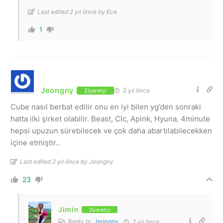
Last edited 2 yıl önce by Ece
1
Jeongny
2 yıl önce
Ziyaretçi
Cube nasıl berbat edilir onu en iyi bilen yg’den sonraki
hatta ilki şirket olabilir. Beast, Clc, Apink, Hyuna, 4minute
hepsi upuzun sürebilecek ve çok daha abartılabilecekken
içine etmiştir..
Last edited 2 yıl önce by Jeongny
23
Jimin
Ziyaretçi
Reply to
Jeongny
2 yıl önce