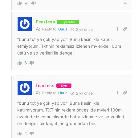
-6
Fearless
Ziyaretçi
Reply to
Uaua
2 yıl önce
“bunu txt ye çok yapıyor” Bunu kesinlikle kabul
etmiyorum. Txt’nin reklamsız izlenen mvleride 100m
üstü ve sp verileri ile dengeli.
6
fearless
Üye
Reply to
Uaua
2 yıl önce
“bunu txt ye çok yapıyor” Buna kesinlikle
katılmıyorum. TXT’nin reklam öncesi de mvleri 100m
üzerinde izlenme alıyordu hatta izlenme ve sp verileri
en dengeli bir kaç 4.jen grubundan biri.
4