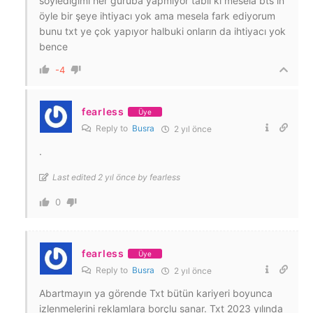
söylediğimi her guruba yapmıyor tabii ki mesela bts in
öyle bir şeye ihtiyacı yok ama mesela fark ediyorum
bunu txt ye çok yapıyor halbuki onların da ihtiyacı yok
bence
-4
fearless
Üye
Reply to
Busra
2 yıl önce
.
Last edited 2 yıl önce by fearless
0
fearless
Üye
Reply to
Busra
2 yıl önce
Abartmayın ya görende Txt bütün kariyeri boyunca
izlenmelerini reklamlara borçlu sanar. Txt 2023 yılında