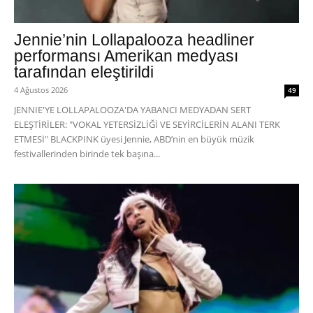
Jennie’nin Lollapalooza headliner
performansı Amerikan medyası
tarafından eleştirildi
4 Ağustos 2026
49
JENNIE'YE LOLLAPALOOZA'DA YABANCI MEDYADAN SERT
ELEŞTİRİLER: "VOKAL YETERSİZLİĞİ VE SEYİRCİLERİN ALANI TERK
ETMESİ" BLACKPINK üyesi Jennie, ABD’nin en büyük müzik
festivallerinden birinde tek başına...