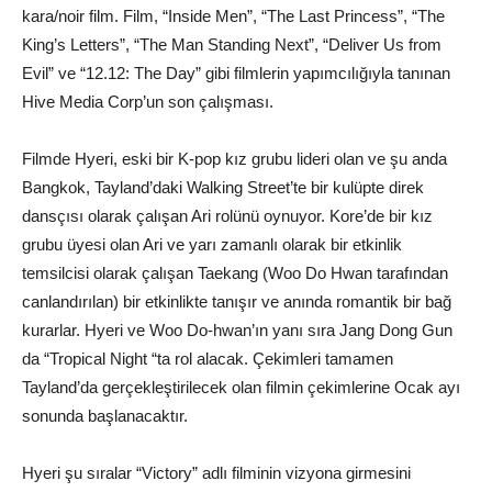
kara/noir film. Film, “Inside Men”, “The Last Princess”, “The
King’s Letters”, “The Man Standing Next”, “Deliver Us from
Evil” ve “12.12: The Day” gibi filmlerin yapımcılığıyla tanınan
Hive Media Corp’un son çalışması.
Filmde Hyeri, eski bir K-pop kız grubu lideri olan ve şu anda
Bangkok, Tayland’daki Walking Street’te bir kulüpte direk
dansçısı olarak çalışan Ari rolünü oynuyor. Kore’de bir kız
grubu üyesi olan Ari ve yarı zamanlı olarak bir etkinlik
temsilcisi olarak çalışan Taekang (Woo Do Hwan tarafından
canlandırılan) bir etkinlikte tanışır ve anında romantik bir bağ
kurarlar. Hyeri ve Woo Do-hwan’ın yanı sıra Jang Dong Gun
da “Tropical Night “ta rol alacak. Çekimleri tamamen
Tayland’da gerçekleştirilecek olan filmin çekimlerine Ocak ayı
sonunda başlanacaktır.
Hyeri şu sıralar “Victory” adlı filminin vizyona girmesini