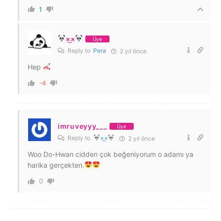
1
×͜×
Üye
Reply to
Pera
2 yıl önce
Hep
-4
imruveyyy___
Üye
Reply to
×͜×
2 yıl önce
Woo Do-Hwan cidden çok beğeniyorum o adamı ya
harika gerçekten.
0