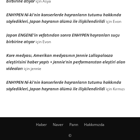
birbirine atıyor
için
Asya
ENHYPEN Ni-ki’nin konserlerde hayranların tutumu hakkında
söyledikleri, Japon hayranın ölümü ile ilişkilendirildi
için
Evon
Japon ENGENE’in vefatından sonra ENHYPEN hayranları suçu
birbirine atıyor
için
Evon
Kore medyası, Amerikan medyasının Jennie Lollapalooza
eleştirisini haber yaptı + Jennie’nin performanstan eleştiri alan
videoları
için
jennie
ENHYPEN Ni-ki’nin konserlerde hayranların tutumu hakkında
söyledikleri, Japon hayranın ölümü ile ilişkilendirildi
için
Kırmızı
Haber
Naver
Pann
Hakkımızda
©