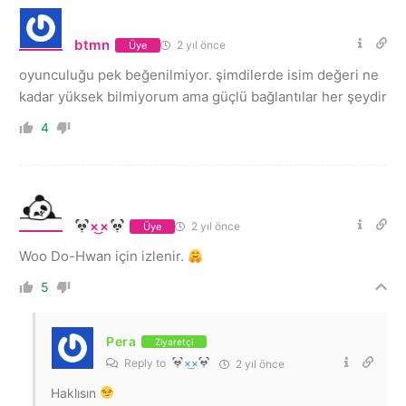
btmn
2 yıl önce
Üye
oyunculuğu pek beğenilmiyor. şimdilerde isim değeri ne
kadar yüksek bilmiyorum ama güçlü bağlantılar her şeydir
4
×͜×
2 yıl önce
Üye
Woo Do-Hwan için izlenir.
5
Pera
Ziyaretçi
Reply to
×͜×
2 yıl önce
Haklısın