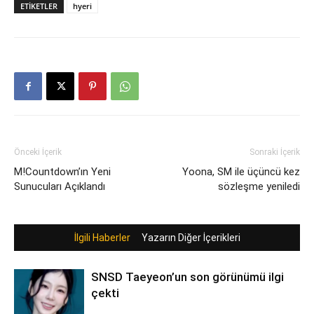
ETIKETLER
hyeri
Önceki İçerik
Sonraki İçerik
M!Countdown’ın Yeni
Yoona, SM ile üçüncü kez
Sunucuları Açıklandı
sözleşme yeniledi
İlgili Haberler
Yazarın Diğer İçerikleri
SNSD Taeyeon’un son görünümü ilgi
çekti