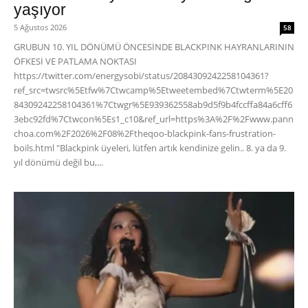
yaşıyor
5 Ağustos 2026
58
GRUBUN 10. YIL DÖNÜMÜ ÖNCESİNDE BLACKPINK HAYRANLARININ
ÖFKESİ VE PATLAMA NOKTASI
https://twitter.com/energysobi/status/2084309242258104361?
ref_src=twsrc%5Etfw%7Ctwcamp%5Etweetembed%7Ctwterm%5E20
84309242258104361%7Ctwgr%5E939362558ab9d5f9b4fccffa84a6cff6
3ebc92fd%7Ctwcon%5Es1_c10&ref_url=https%3A%2F%2Fwww.pann
choa.com%2F2026%2F08%2Ftheqoo-blackpink-fans-frustration-
boils.html "Blackpink üyeleri, lütfen artık kendinize gelin.. 8. ya da 9.
yıl dönümü değil bu,...