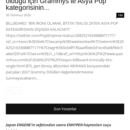
olduğu için Grammys’te Asya Pop
kategorisinin...
30 Temmuz 2026
186
BILLBOARD: "BİR İRONİ OLARAK, BTS'İN TEKLİSİ ZATEN ASYA POP
KATEGORİSİNİN DIŞINDA KALACAKTI"
https://twitter.com/PopEmpirex/status/2082521633688871171?
ref_src=twsrc%5Etfw%7Ctwcamp%5Etweetembed%7Ctwterm%5E20
82521633688871171%7Ctwgr%5E0cb6ff1f0aaef0de3d1ec45a6bf9dc5
a6ecf291a%7Ctwcon%5Es1_c10&ref_url=https%3A%2F%2Fwww.pan
nchoa.com%2F2026%2F07%2Ftheqoo-billboard-ironically-bts-
single.html BTS, geri dönüş albümleri ARIRANG bünyesindeki
parçaları 2027 Grammy Ödülleri değerlendirmesine
sunmayacaklarını...
Son Yorumlar
Japon ENGENE’in vefatından sonra ENHYPEN hayranları suçu