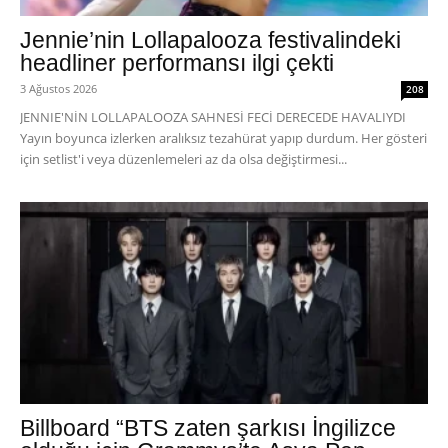
Jennie’nin Lollapalooza festivalindeki
headliner performansı ilgi çekti
3 Ağustos 2026
208
JENNIE'NİN LOLLAPALOOZA SAHNESİ FECİ DERECEDE HAVALIYDI
Yayın boyunca izlerken aralıksız tezahürat yapıp durdum. Her gösteri
için setlist'i veya düzenlemeleri az da olsa değiştirmesi...
Billboard “BTS zaten şarkısı İngilizce