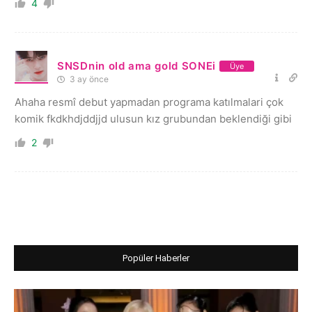
4
SNSDnin old ama gold SONEi
Üye
3 ay önce
Ahaha resmî debut yapmadan programa katılmalari çok
komik fkdkhdjddjjd ulusun kız grubundan beklendiği gibi
2
Popüler Haberler