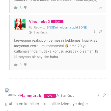
3
VinsmokeD
Üye
Reply to
SNSDnin old ama gold SONEi
3 ay önce
taeyeonun reaksiyon vermesini beklemesi ksjahkjas
taeyonun zerre umursamamasi
ama 20.yil
kutlamalarinda mutlaka konusu acilacak o zaman illa
ki taeyeon bir sey der haha
0
Hammurabi
3 ay önce
Üye
grubun en komikleri.. kesinlikle izlemeye değer