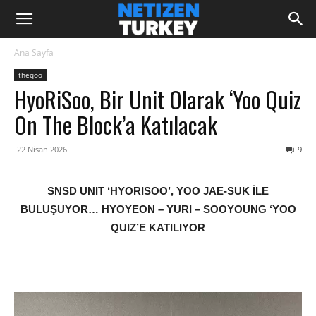
Ana Sayfa
theqoo
HyoRiSoo, Bir Unit Olarak ‘Yoo Quiz
On The Block’a Katılacak
22 Nisan 2026
9
SNSD UNIT ‘HYORISOO’, YOO JAE-SUK İLE
BULUŞUYOR… HYOYEON – YURI – SOOYOUNG ‘YOO
QUIZ’E KATILIYOR
‎ ‎ ‎