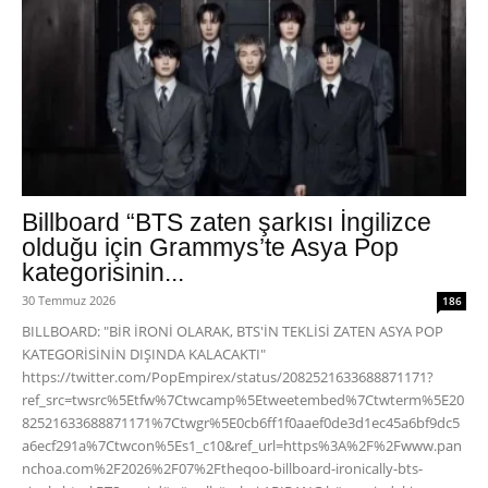
Billboard “BTS zaten şarkısı İngilizce
olduğu için Grammys’te Asya Pop
kategorisinin...
30 Temmuz 2026
186
BILLBOARD: "BİR İRONİ OLARAK, BTS'İN TEKLİSİ ZATEN ASYA POP
KATEGORİSİNİN DIŞINDA KALACAKTI"
https://twitter.com/PopEmpirex/status/2082521633688871171?
ref_src=twsrc%5Etfw%7Ctwcamp%5Etweetembed%7Ctwterm%5E20
82521633688871171%7Ctwgr%5E0cb6ff1f0aaef0de3d1ec45a6bf9dc5
a6ecf291a%7Ctwcon%5Es1_c10&ref_url=https%3A%2F%2Fwww.pan
nchoa.com%2F2026%2F07%2Ftheqoo-billboard-ironically-bts-