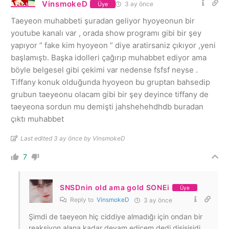
VinsmokeD
3 ay önce
Üye
Taeyeon muhabbeti şuradan geliyor hyoyeonun bir
youtube kanalı var , orada show programı gibi bir şey
yapıyor ” fake kim hyoyeon ” diye aratirsaniz çıkıyor ,yeni
başlamıştı. Başka idolleri çağırıp muhabbet ediyor ama
böyle belgesel gibi çekimi var nedense fsfsf neyse .
Tiffany konuk olduğunda hyoyeon bu gruptan bahsedip
grubun taeyeonu olacam gibi bir şey deyince tiffany de
taeyeona sordun mu demişti jahshehehdhdb buradan
çıktı muhabbet
Last edited 3 ay önce by VinsmokeD
7
SNSDnin old ama gold SONEi
Üye
Reply to
VinsmokeD
3 ay önce
Şimdi de taeyeon hiç ciddiye almadığı için ondan bir
reaksiyon alana kadar devam edicem dedi djsjsjsjdj