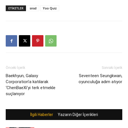
ETIKETLER
snsd
Yoo Quiz
Önceki İçerik
Sonraki İçerik
Baekhyun, Galaxy
Seventeen Seungkwan,
Corporation’a katılarak
oyunculuğa adım atıyor
‘ChenBaeXi’yi terk etmekle
suçlanıyor
İlgili Haberler
Yazarın Diğer İçerikleri