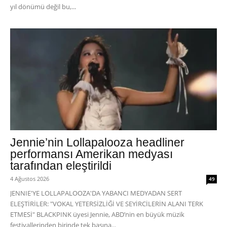
yıl dönümü değil bu,...
Jennie’nin Lollapalooza headliner
performansı Amerikan medyası
tarafından eleştirildi
4 Ağustos 2026
49
JENNIE'YE LOLLAPALOOZA'DA YABANCI MEDYADAN SERT
ELEŞTİRİLER: "VOKAL YETERSİZLİĞİ VE SEYİRCİLERİN ALANI TERK
ETMESİ" BLACKPINK üyesi Jennie, ABD’nin en büyük müzik
festivallerinden birinde tek başına...