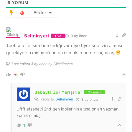
9
YORUM
Eskiler
Selininyeri
3 ay önce
Üye
Taetiseo ile isim benzerliği var diye hyorisoo izin alması
gerekiyorsa misamo’dan da izin alsın bu ne saçma iş
Last edited 3 ay önce by Cileklipasta
-6
Babayla Zor Yarışırlar
Ziyaretçi
Reply to
Selininyeri
3 ay önce
Üffff efsanevi 2nd gen idollerinin altına onları yazman
komik olmuş
1