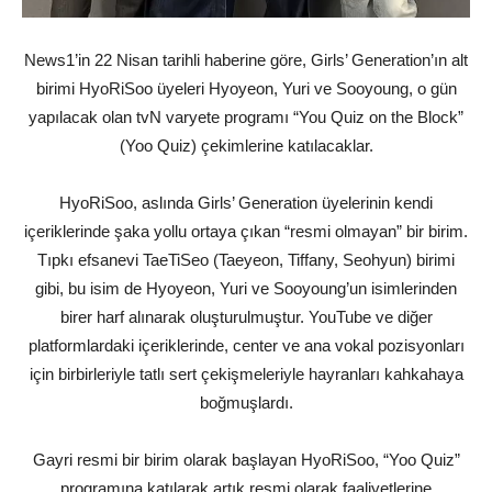
News1’in 22 Nisan tarihli haberine göre, Girls’ Generation’ın alt
birimi HyoRiSoo üyeleri Hyoyeon, Yuri ve Sooyoung, o gün
yapılacak olan tvN varyete programı “You Quiz on the Block”
(Yoo Quiz) çekimlerine katılacaklar.
HyoRiSoo, aslında Girls’ Generation üyelerinin kendi
içeriklerinde şaka yollu ortaya çıkan “resmi olmayan” bir birim.
Tıpkı efsanevi TaeTiSeo (Taeyeon, Tiffany, Seohyun) birimi
gibi, bu isim de Hyoyeon, Yuri ve Sooyoung’un isimlerinden
birer harf alınarak oluşturulmuştur. YouTube ve diğer
platformlardaki içeriklerinde, center ve ana vokal pozisyonları
için birbirleriyle tatlı sert çekişmeleriyle hayranları kahkahaya
boğmuşlardı.
Gayri resmi bir birim olarak başlayan HyoRiSoo, “Yoo Quiz”
programına katılarak artık resmi olarak faaliyetlerine