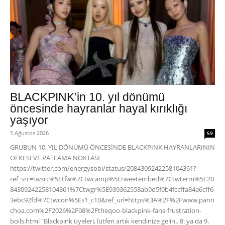
BLACKPINK’in 10. yıl dönümü
öncesinde hayranlar hayal kırıklığı
yaşıyor
5 Ağustos 2026
59
GRUBUN 10. YIL DÖNÜMÜ ÖNCESİNDE BLACKPINK HAYRANLARININ
ÖFKESİ VE PATLAMA NOKTASI
https://twitter.com/energysobi/status/2084309242258104361?
ref_src=twsrc%5Etfw%7Ctwcamp%5Etweetembed%7Ctwterm%5E20
84309242258104361%7Ctwgr%5E939362558ab9d5f9b4fccffa84a6cff6
3ebc92fd%7Ctwcon%5Es1_c10&ref_url=https%3A%2F%2Fwww.pann
choa.com%2F2026%2F08%2Ftheqoo-blackpink-fans-frustration-
boils.html "Blackpink üyeleri, lütfen artık kendinize gelin.. 8. ya da 9.