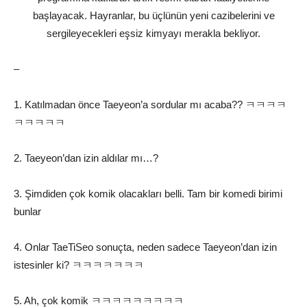
başlayacak. Hayranlar, bu üçlünün yeni cazibelerini ve
sergileyecekleri eşsiz kimyayı merakla bekliyor.
–
1. Katılmadan önce Taeyeon’a sordular mı acaba?? ㅋㅋㅋㅋ
ㅋㅋㅋㅋㅋ
2. Taeyeon’dan izin aldılar mı…?
3. Şimdiden çok komik olacakları belli. Tam bir komedi birimi
bunlar
4. Onlar TaeTiSeo sonuçta, neden sadece Taeyeon’dan izin
istesinler ki? ㅋㅋㅋㅋㅋㅋㅋ
5. Ah, çok komik ㅋㅋㅋㅋㅋㅋㅋㅋㅋ