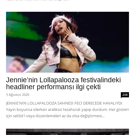
Jennie’nin Lollapalooza festivalindeki
headliner performansı ilgi çekti
3 Ağustos 2026
208
JENNIE'NİN LOLLAPALOOZA SAHNESİ FECİ DERECEDE HAVALIYDI
Yayın boyunca izlerken aralıksız tezahürat yapıp durdum. Her gösteri
için setlist'i veya düzenlemeleri az da olsa değiştirmesi...