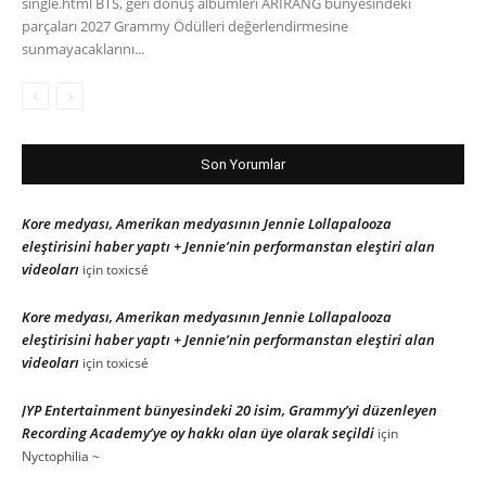
single.html BTS, geri dönüş albümleri ARIRANG bünyesindeki
parçaları 2027 Grammy Ödülleri değerlendirmesine
sunmayacaklarını...
Son Yorumlar
Kore medyası, Amerikan medyasının Jennie Lollapalooza
eleştirisini haber yaptı + Jennie’nin performanstan eleştiri alan
videoları
için
toxicsé
Kore medyası, Amerikan medyasının Jennie Lollapalooza
eleştirisini haber yaptı + Jennie’nin performanstan eleştiri alan
videoları
için
toxicsé
JYP Entertainment bünyesindeki 20 isim, Grammy’yi düzenleyen
Recording Academy’ye oy hakkı olan üye olarak seçildi
için
Nyctophilia ~