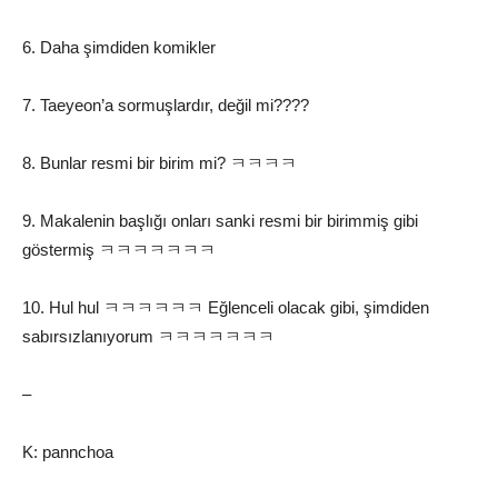
6. Daha şimdiden komikler
7. Taeyeon’a sormuşlardır, değil mi????
8. Bunlar resmi bir birim mi? ㅋㅋㅋㅋ
9. Makalenin başlığı onları sanki resmi bir birimmiş gibi
göstermiş ㅋㅋㅋㅋㅋㅋㅋ
10. Hul hul ㅋㅋㅋㅋㅋㅋ Eğlenceli olacak gibi, şimdiden
sabırsızlanıyorum ㅋㅋㅋㅋㅋㅋㅋ
–
K: pannchoa