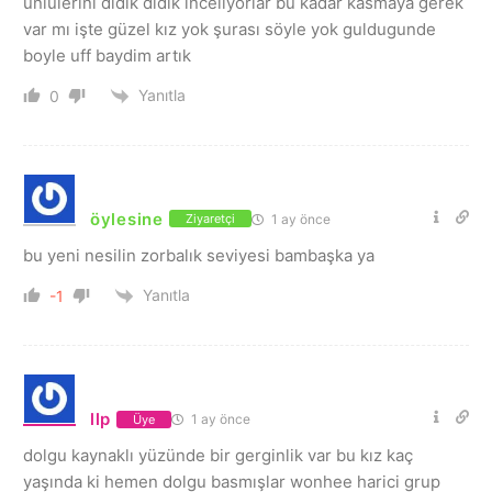
ünlülerini didik didik inceliyorlar bu kadar kasmaya gerek
var mı işte güzel kız yok şurası söyle yok guldugunde
boyle uff baydim artık
Yanıtla
0
öylesine
1 ay önce
Ziyaretçi
bu yeni nesilin zorbalık seviyesi bambaşka ya
Yanıtla
-1
llp
1 ay önce
Üye
dolgu kaynaklı yüzünde bir gerginlik var bu kız kaç
yaşında ki hemen dolgu basmışlar wonhee harici grup