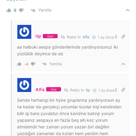
Yanıtla
9
llp
Üye
Reply to
Alfa
1 ay önce
aa halbuki aespa gönderilerinde yardırıyorsunuz iki
yüzlülük deyince de siz
Yanıtla
-4
Alfa
Üye
Reply to
llp
1 ay önce
Sende herhangi bir hybe gruplarına yardırıyorsun ay
ne kadar da gerçekçi yorumlar bunlar kişi kendinden
bilir işi bare çuvaldızı önce kendine batırıp yorum
yapsanız aespaya en fazla beş altı kez yorum
atmisimdir her zaman yorum yazan biri değilim
yazdığım zamanlar da kızları hem yerdim hem