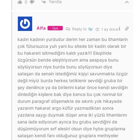
Yanıtla
0
Alfa
Üye
Reply to
llp
1 ay önce
kadın kadının yurdudur derim her zaman bu ithamlarin
çok fütursuzca yuh yani bu sitede bir kadin olarak bir
bu hakareti isitmediğim kaldı yazık!!! Eleştiride
özgürsün bende eleştiriyorum ama aespaya bunu
söylüyorsun niye burda bunu söylüyorsun diye
sataşan da sensin istediğimiz kişiyi savunmakta özgür
değil miyiz burda herkes tetiklenir sevdiği gruba bir
şey denilince ya da birilerini katar önce kendi sevdiğin
dinlediğin kişilere bak diye bence bu çok normal bir
durum paragraf döşemekte de sıkıntı yok hikayede
yazarım hakarat argo küfür yazmadiktan sonra
yazılana saygı duymak düşer ama iki yüzlü ithamlarını
sana iade ediyorum ayrıca bu grubu sevdiğini de
düşünmüyorum sırf elestri olsun diye hybe gruplarına
sataşan kendi fanı olduğunuz gruplara methiyeler