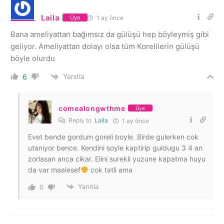
Laila
1 ay önce
Üye
Bana ameliyattan bağımsız da gülüşü hep böyleymiş gibi
geliyor. Ameliyattan dolayı olsa tüm Korelilerin gülüşü
böyle olurdu
Yanıtla
6
comealongwthme
Üye
Reply to
Laila
1 ay önce
Evet bende gordum goreli boyle. Birde gulerken cok
utaniyor bence. Kendini soyle kaptirip guldugu 3 4 an
zorlasan anca cikar. Elini surekli yuzune kapatma huyu
da var maalesef
cok tatli ama
Yanıtla
0