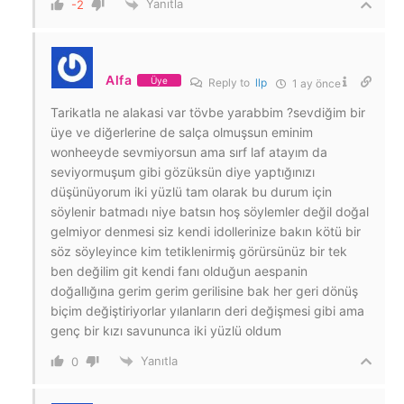
Yanıtla
-2
Alfa
Üye
Reply to
llp
1 ay önce
Tarikatla ne alakasi var tövbe yarabbim ?sevdiğim bir
üye ve diğerlerine de salça olmuşsun eminim
wonheeyde sevmiyorsun ama sırf laf atayım da
seviyormuşum gibi gözüksün diye yaptığınızı
düşünüyorum iki yüzlü tam olarak bu durum için
söylenir batmadı niye batsın hoş söylemler değil doğal
gelmiyor denmesi siz kendi idollerinize bakın kötü bir
söz söyleyince kim tetiklenirmiş görürsünüz bir tek
ben değilim git kendi fanı olduğun aespanin
doğallığına gerim gerim gerilisine bak her geri dönüş
biçim değiştiriyorlar yılanların deri değişmesi gibi ama
genç bir kızı savununca iki yüzlü oldum
Yanıtla
0