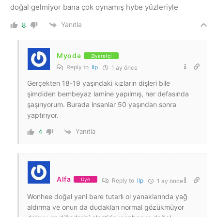
doğal gelmiyor bana çok oynamış hybe yüzleriyle
Yanıtla
8
Myoda
Ziyaretçi
Reply to
llp
1 ay önce
Gerçekten 18-19 yaşındaki kızların dişleri bile
şimdiden bembeyaz lamine yapılmış, her defasında
şaşırıyorum. Burada insanlar 50 yaşından sonra
yaptırıyor.
Yanıtla
4
Alfa
Üye
Reply to
llp
1 ay önce
Wonhee doğal yani bare tutarlı ol yanaklarında yağ
aldırma ve onun da dudakları normal gözükmüyor