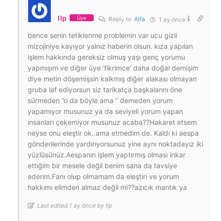
llp
Üye
Reply to
Alfa
1 ay önce
bence senin tetiklenme problemin var ucu gizli
mizojiniye kayıyor yalnız haberin olsun. kıza yapılan
işlem hakkında gereksiz olmuş yaşı genç yorumu
yapmışım ve diğer üye ‘fikrimce’ daha doğal demişim
diye metin döşemişsin kalkmış diğer alakası olmayan
gruba laf ediyorsun siz tarikatça başkalarını öne
sürmeden ”o da böyle ama ” demeden yorum
yapamıyor musunuz ya da seviyeli yorum yapan
insanları çekemiyor musunuz acaba??Hakaret etsem
neyse onu eleştir ok..ama etmedim de. Kaldı ki aespa
gönderilerinde yardırıyorsunuz yine aynı noktadayız iki
yüzlüsünüz.Aespanın işlem yaptırmış olması inkar
ettiğim bir mesele değil benim sana da tavsiye
ederim.Fanı olup olmamam da eleştiri ve yorum
hakkımı elimden almaz değil mi??azıcık mantık ya
Last edited 1 ay önce by llp