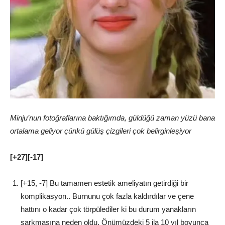
Minju’nun fotoğraflarına baktığımda, güldüğü zaman yüzü bana
ortalama geliyor çünkü gülüş çizgileri çok belirginleşiyor
[+27][-17]
[+15, -7] Bu tamamen estetik ameliyatın getirdiği bir
komplikasyon.. Burnunu çok fazla kaldırdılar ve çene
hattını o kadar çok törpülediler ki bu durum yanakların
sarkmasına neden oldu. Önümüzdeki 5 ila 10 yıl boyunca