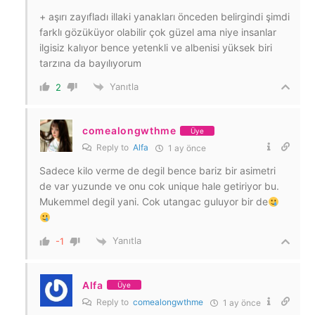
+ aşırı zayıfladı illaki yanakları önceden belirgindi şimdi
farklı gözüküyor olabilir çok güzel ama niye insanlar
ilgisiz kalıyor bence yetenkli ve albenisi yüksek biri
tarzına da bayılıyorum
Yanıtla
2
comealongwthme
Üye
Reply to
Alfa
1 ay önce
Sadece kilo verme de degil bence bariz bir asimetri
de var yuzunde ve onu cok unique hale getiriyor bu.
Mukemmel degil yani. Cok utangac guluyor bir de
Yanıtla
-1
Alfa
Üye
Reply to
comealongwthme
1 ay önce