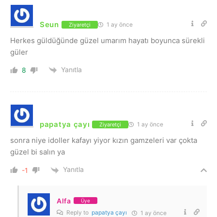
Seun
1 ay önce
Ziyaretçi
Herkes güldüğünde güzel umarım hayatı boyunca sürekli
güler
Yanıtla
8
papatya çayı
1 ay önce
Ziyaretçi
sonra niye idoller kafayı yiyor kızın gamzeleri var çokta
güzel bi salın ya
Yanıtla
-1
Alfa
Üye
Reply to
papatya çayı
1 ay önce