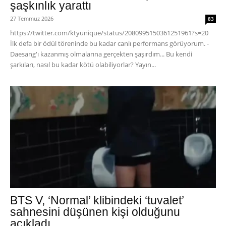
şaşkınlık yarattı
27 Temmuz 2026
83
https://twitter.com/ktyunique/status/2080995150361251961?s=20
İlk defa bir ödül töreninde bu kadar canlı performans görüyorum. -
Daesang'ı kazanmış olmalarına gerçekten şaşırdım... Bu kendi
şarkıları, nasıl bu kadar kötü olabiliyorlar? Yayın...
BTS V, ‘Normal’ klibindeki ‘tuvalet’
sahnesini düşünen kişi olduğunu
açıkladı