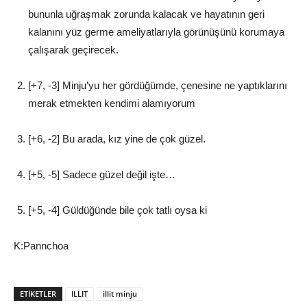
bununla uğraşmak zorunda kalacak ve hayatının geri
kalanını yüz germe ameliyatlarıyla görünüşünü korumaya
çalışarak geçirecek.
[+7, -3] Minju’yu her gördüğümde, çenesine ne yaptıklarını
merak etmekten kendimi alamıyorum
[+6, -2] Bu arada, kız yine de çok güzel.
[+5, -5] Sadece güzel değil işte…
[+5, -4] Güldüğünde bile çok tatlı oysa ki
K:Pannchoa
ETIKETLER
ILLIT
illit minju