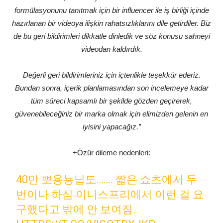
formülasyonunu tanıtmak için bir influencer ile iş birliği içinde
hazırlanan bir videoya ilişkin rahatsızlıklarını dile getirdiler. Biz
de bu geri bildirimleri dikkatle dinledik ve söz konusu sahneyi
videodan kaldırdık.
Değerli geri bildirimleriniz için içtenlikle teşekkür ederiz.
Bundan sonra, içerik planlamasından son incelemeye kadar
tüm süreci kapsamlı bir şekilde gözden geçirerek,
güvenebileceğiniz bir marka olmak için elimizden gelenin en
iyisini yapacağız.”
+Özür dileme nedenleri:
40만 뽀용뇽닙도……. 짧은 쇼츠에서 두
번이나 하심 이니스프리에서 이런 걸 요
구했다고 밖에 안 보여짐.