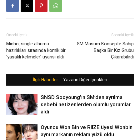
Önceki İçerik
Sonraki İçerik
Minho, single albümü
SM Masum Konsepte Sahip
hazırlıkları sırasında komik bir
Başka Bir Kız Grubu
‘yasaklı kelimeler’ uyarısı aldı
Çıkarabilirdi
İlgili Haberler
Yazarın Diğer İçerikleri
SNSD Sooyoung’ın SM’den ayrılma
sebebi netizenlerden olumlu yorumlar
aldı
Oyuncu Won Bin ve RIIZE üyesi Wonbin
aynı markanın reklam yüzü oldu