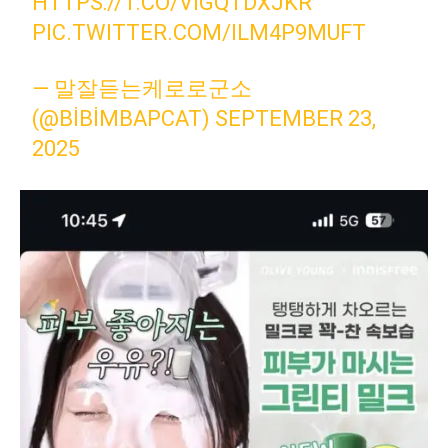
HTTPS://T.CO/VIGQTDXJKR
PIC.TWITTER.COM/ILM4P9MUFT
— 말잘듣는케로로군소
(@BIBIMBAPCAT)
SEPTEMBER 23,
2025