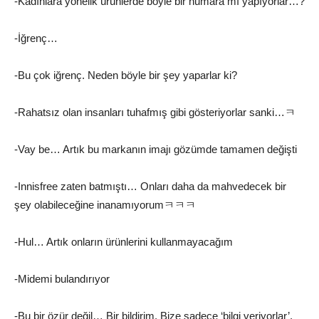
-Kadınlara yönelik ürünlerde böyle bir numara mı yapıyorlar…?
-İğrenç…
-Bu çok iğrenç. Neden böyle bir şey yaparlar ki?
-Rahatsız olan insanları tuhafmış gibi gösteriyorlar sanki…ㅋ
-Vay be… Artık bu markanın imajı gözümde tamamen değişti
-Innisfree zaten batmıştı… Onları daha da mahvedecek bir
şey olabileceğine inanamıyorumㅋㅋㅋ
-Hul… Artık onların ürünlerini kullanmayacağım
-Midemi bulandırıyor
-Bu bir özür değil… Bir bildirim. Bize sadece ‘bilgi veriyorlar’.