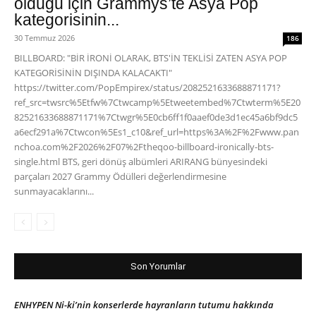
olduğu için Grammys’te Asya Pop
kategorisinin...
30 Temmuz 2026
186
BILLBOARD: "BİR İRONİ OLARAK, BTS'İN TEKLİSİ ZATEN ASYA POP
KATEGORİSİNİN DIŞINDA KALACAKTI"
https://twitter.com/PopEmpirex/status/2082521633688871171?
ref_src=twsrc%5Etfw%7Ctwcamp%5Etweetembed%7Ctwterm%5E20
82521633688871171%7Ctwgr%5E0cb6ff1f0aaef0de3d1ec45a6bf9dc5
a6ecf291a%7Ctwcon%5Es1_c10&ref_url=https%3A%2F%2Fwww.pan
nchoa.com%2F2026%2F07%2Ftheqoo-billboard-ironically-bts-
single.html BTS, geri dönüş albümleri ARIRANG bünyesindeki
parçaları 2027 Grammy Ödülleri değerlendirmesine
sunmayacaklarını...
Son Yorumlar
ENHYPEN Ni-ki’nin konserlerde hayranların tutumu hakkında