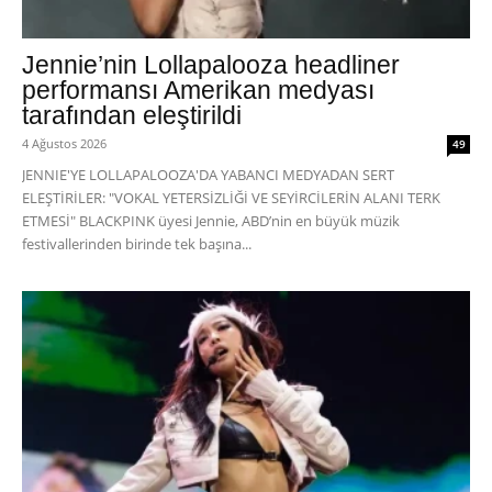
Jennie’nin Lollapalooza headliner
performansı Amerikan medyası
tarafından eleştirildi
4 Ağustos 2026
49
JENNIE'YE LOLLAPALOOZA'DA YABANCI MEDYADAN SERT
ELEŞTİRİLER: "VOKAL YETERSİZLİĞİ VE SEYİRCİLERİN ALANI TERK
ETMESİ" BLACKPINK üyesi Jennie, ABD’nin en büyük müzik
festivallerinden birinde tek başına...