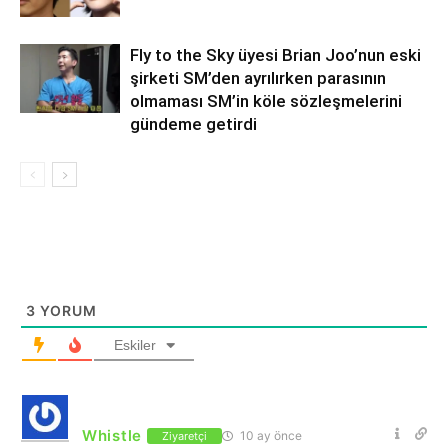
Fly to the Sky üyesi Brian Joo’nun eski
şirketi SM’den ayrılırken parasının
olmaması SM’in köle sözleşmelerini
gündeme getirdi
3
YORUM
Eskiler
Whistle
10 ay önce
Ziyaretçi