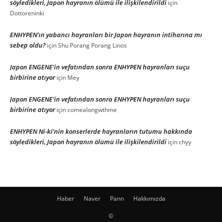
söyledikleri, Japon hayranın ölümü ile ilişkilendirildi
için
Dottoreninki
ENHYPEN’ın yabancı hayranları bir Japon hayranın intiharına mı
sebep oldu?
için
Shu Porang Porang Linos
Japon ENGENE’in vefatından sonra ENHYPEN hayranları suçu
birbirine atıyor
için
Mey
Japon ENGENE’in vefatından sonra ENHYPEN hayranları suçu
birbirine atıyor
için
comealongwthme
ENHYPEN Ni-ki’nin konserlerde hayranların tutumu hakkında
söyledikleri, Japon hayranın ölümü ile ilişkilendirildi
için
chyy
Haber
Naver
Pann
Hakkımızda
©