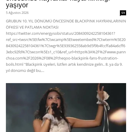
yaşıyor
5 Ağustos 2026
59
GRUBUN 10. YIL DÖNÜMÜ ÖNCESİNDE BLACKPINK HAYRANLARININ
ÖFKESİ VE PATLAMA NOKTASI
https://twitter.com/energysobi/status/2084309242258104361?
ref_src=twsrc%5Etfw%7Ctwcamp%5Etweetembed%7Ctwterm%5E20
84309242258104361%7Ctwgr%5E939362558ab9d5f9b4fccffa84a6cff6
3ebc92fd%7Ctwcon%5Es1_c10&ref_url=https%3A%2F%2Fwww.pann
choa.com%2F2026%2F08%2Ftheqoo-blackpink-fans-frustration-
boils.html "Blackpink üyeleri, lütfen artık kendinize gelin.. 8. ya da 9.
yıl dönümü değil bu,...