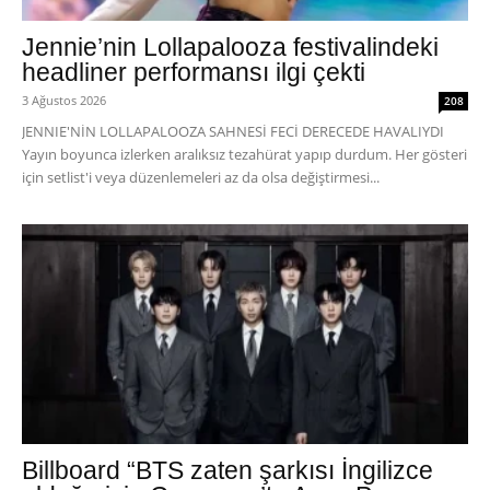
Jennie’nin Lollapalooza festivalindeki
headliner performansı ilgi çekti
3 Ağustos 2026
208
JENNIE'NİN LOLLAPALOOZA SAHNESİ FECİ DERECEDE HAVALIYDI
Yayın boyunca izlerken aralıksız tezahürat yapıp durdum. Her gösteri
için setlist'i veya düzenlemeleri az da olsa değiştirmesi...
Billboard “BTS zaten şarkısı İngilizce