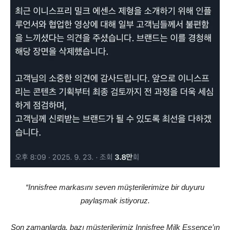
“Innisfree markasını seven müşterilerimize bir duyuru
paylaşmak istiyoruz.
Son zamanlarda, bazı müşterilerimiz Innisfree Milk Essence’ın