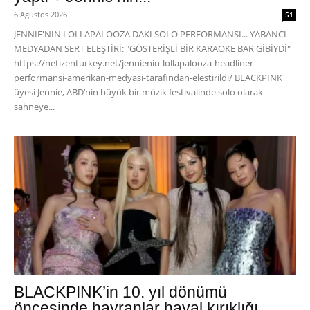
6 Ağustos 2026
51
JENNIE'NİN LOLLAPALOOZA'DAKİ SOLO PERFORMANSI... YABANCI
MEDYADAN SERT ELEŞTİRİ: "GÖSTERİŞLİ BİR KARAOKE BAR GİBİYDİ"
https://netizenturkey.net/jennienin-lollapalooza-headliner-
performansi-amerikan-medyasi-tarafindan-elestirildi/ BLACKPINK
üyesi Jennie, ABD’nin büyük bir müzik festivalinde solo olarak
sahneye...
BLACKPINK’in 10. yıl dönümü
öncesinde hayranlar hayal kırıklığı