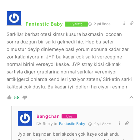
Fantastic Baby
2 yıl önce
Ziyaretçi
Sarkilar berbat otesi kimsr kusura bakmasin locodan
sonra duzgun bir sarki gelmedi hic. Hep bu sefer
olmustur deyip dinlemeye basliyorum sonuna kadar zar
zor katlaniyorum. JYP bu kadar cok sarki verecegine
normal birini verseydi keske. JYP stray kidsi cikmak
sartiyla diger gruplarina normal sarkilar veremiyor
artik(gerci onlarda kendileri yaziyor zaten)/ Sirketin sarki
kalitesi cok dustu. Bu kadar iyi idolleri harciyor resmen
58
Bangchan
Üye
Reply to
Fantastic Baby
2 yıl önce
Jyp en başından beri skzden çok itzye odaklandı.