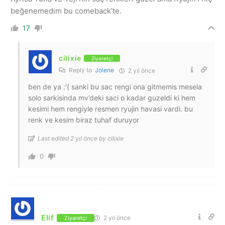
beğenemedim bu comeback’te.
17
cilixie
Ziyaretçi
Reply to
Jolene
2 yıl önce
ben de ya :'( sanki bu sac rengi ona gitmemis mesela
solo sarkisinda mv’deki saci o kadar guzeldi ki hem
kesimi hem rengiyle resmen ryujin havasi vardi. bu
renk ve kesim biraz tuhaf duruyor
Last edited 2 yıl önce by cilixie
0
Elif
2 yıl önce
Ziyaretçi