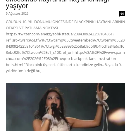
yaşıyor
5 Ağustos 2026
66
GRUBUN 10. YIL DÖNÜMÜ ÖNCESİNDE BLACKPINK HAYRANLARININ
ÖFKESİ VE PATLAMA NOKTASI
https://twitter.com/energysobi/status/2084309242258104361?
ref_src=twsrc%5Etfw%7Ctwcamp%5Etweetembed%7Ctwterm%5E20
84309242258104361%7Ctwgr%5E939362558ab9d5f9b4fccffa84a6cff6
3ebc92fd%7Ctwcon%5Es1_c10&ref_url=https%3A%2F%2Fwww.pann
choa.com%2F2026%2F08%2Ftheqoo-blackpink-fans-frustration-
boils.html "Blackpink üyeleri, lütfen artık kendinize gelin.. 8. ya da 9.
yıl dönümü değil bu,...