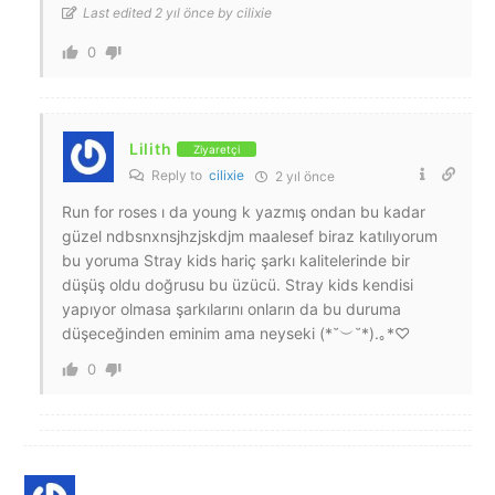
Last edited 2 yıl önce by cilixie
0
Lilith
Ziyaretçi
Reply to
cilixie
2 yıl önce
Run for roses ı da young k yazmış ondan bu kadar
güzel ndbsnxnsjhzjskdjm maalesef biraz katılıyorum
bu yoruma Stray kids hariç şarkı kalitelerinde bir
düşüş oldu doğrusu bu üzücü. Stray kids kendisi
yapıyor olmasa şarkılarını onların da bu duruma
düşeceğinden eminim ama neyseki (⁠*⁠˘⁠︶⁠˘⁠*⁠)⁠.⁠｡⁠*⁠♡
0