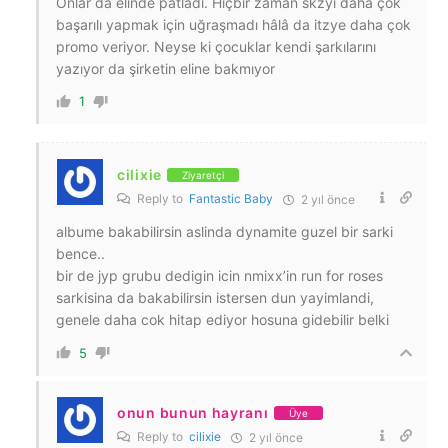
Onlar da elinde patladı. Hiçbir zaman skzyi daha çok
başarılı yapmak için uğraşmadı hâlâ da itzye daha çok
promo veriyor. Neyse ki çocuklar kendi şarkılarını
yazıyor da şirketin eline bakmıyor
1
cilixie
Ziyaretçi
Reply to
Fantastic Baby
2 yıl önce
albume bakabilirsin aslinda dynamite guzel bir sarki
bence..
bir de jyp grubu dedigin icin nmixx’in run for roses
sarkisina da bakabilirsin istersen dun yayimlandi,
genele daha cok hitap ediyor hosuna gidebilir belki
5
onun bunun hayranı
Üye
Reply to
cilixie
2 yıl önce