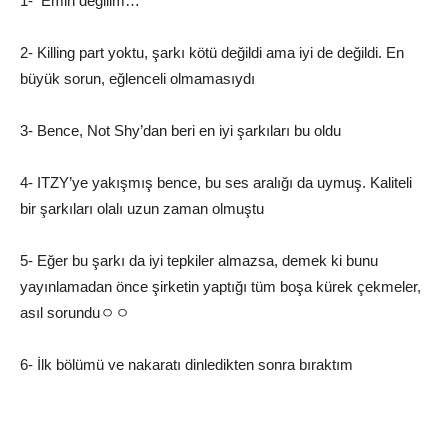
1- Emin değilim…
2- Killing part yoktu, şarkı kötü değildi ama iyi de değildi. En
büyük sorun, eğlenceli olmamasıydı
3- Bence, Not Shy’dan beri en iyi şarkıları bu oldu
4- ITZY’ye yakışmış bence, bu ses aralığı da uymuş. Kaliteli
bir şarkıları olalı uzun zaman olmuştu
5- Eğer bu şarkı da iyi tepkiler almazsa, demek ki bunu
yayınlamadan önce şirketin yaptığı tüm boşa kürek çekmeler,
asıl sorunduㅇㅇ
6- İlk bölümü ve nakaratı dinledikten sonra bıraktım