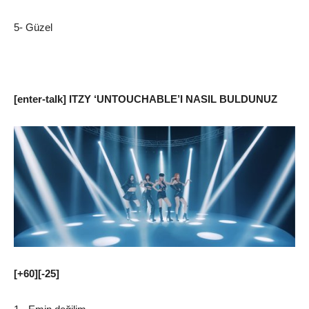
5- Güzel
[enter-talk] ITZY ‘UNTOUCHABLE’I NASIL BULDUNUZ
[+60][-25]