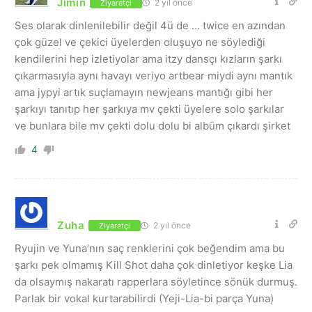
Jimin
2 yıl önce
Ziyaretçi
Ses olarak dinlenilebilir değil 4ü de … twice en azından
çok güzel ve çekici üyelerden oluşuyo ne söylediği
kendilerini hep izletiyolar ama itzy dansçı kızların şarkı
çıkarmasıyla aynı havayı veriyo artbear miydi aynı mantık
ama jypyi artık suçlamayın newjeans mantığı gibi her
şarkıyı tanıtıp her şarkıya mv çekti üyelere solo şarkılar
ve bunlara bile mv çekti dolu dolu bi albüm çıkardı şirket
4
Zuha
2 yıl önce
Ziyaretçi
Ryujin ve Yuna’nın saç renklerini çok beğendim ama bu
şarkı pek olmamış Kill Shot daha çok dinletiyor keşke Lia
da olsaymış nakaratı rapperlara söyletince sönük durmuş.
Parlak bir vokal kurtarabilirdi (Yeji-Lia-bi parça Yuna)