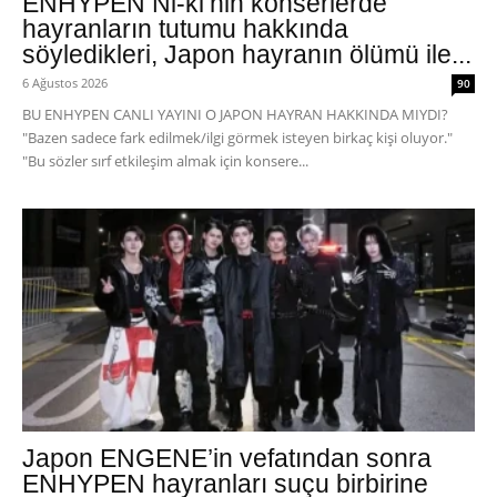
ENHYPEN Ni-ki’nin konserlerde
hayranların tutumu hakkında
söyledikleri, Japon hayranın ölümü ile...
6 Ağustos 2026
90
BU ENHYPEN CANLI YAYINI O JAPON HAYRAN HAKKINDA MIYDI?
"Bazen sadece fark edilmek/ilgi görmek isteyen birkaç kişi oluyor."
"Bu sözler sırf etkileşim almak için konsere...
Japon ENGENE’in vefatından sonra
ENHYPEN hayranları suçu birbirine