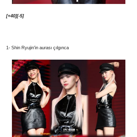
[+40][-5]
1- Shin Ryujin’in aurası çılgınca