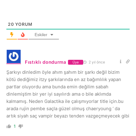
20
YORUM
Eskiler
Fıstıklı dondurma
2 yıl önce
Üye
Şarkıyı dinledim öyle ahım şahım bir şarkı değil bizim
kötü dediğimiz itzy şarkılarında en az bağımlılık yapan
partlar oluyordu ama bunda emin değilim sabah
dinlemiştim bir yer iyi sayılırdı ama o bile aklımda
kalmamış. Neden Galactika ile çalışmıyorlar title için.bu
arada rujin pembe saçla güzel olmuş chaeryoung ‘ da
artık siyah saç vampir beyazı tenden vazgeçmeyecek gibi
1