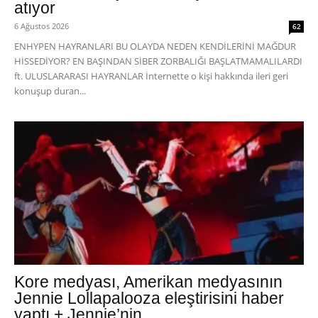
atıyor
6 Ağustos 2026
62
ENHYPEN HAYRANLARI BU OLAYDA NEDEN KENDİLERİNİ MAĞDUR
HİSSEDİYOR? EN BAŞINDAN SİBER ZORBALIĞI BAŞLATMAMALILARDI
ft. ULUSLARARASI HAYRANLAR İnternette o kişi hakkında ileri geri
konuşup duran...
Kore medyası, Amerikan medyasının
Jennie Lollapalooza eleştirisini haber
yaptı + Jennie’nin...