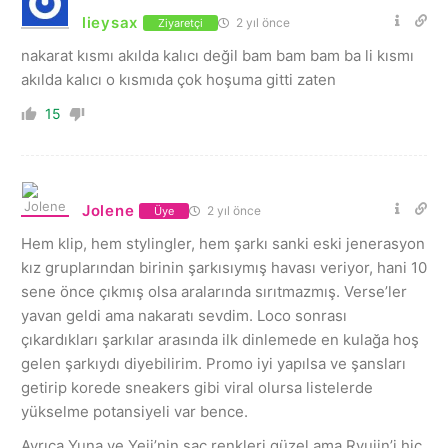
lieysax
2 yıl önce
Ziyaretçi
nakarat kısmı akılda kalıcı değil bam bam bam ba li kısmı
akılda kalıcı o kısmıda çok hoşuma gitti zaten
15
Jolene
2 yıl önce
Üye
Hem klip, hem stylingler, hem şarkı sanki eski jenerasyon
kız gruplarından birinin şarkısıymış havası veriyor, hani 10
sene önce çıkmış olsa aralarında sırıtmazmış. Verse’ler
yavan geldi ama nakaratı sevdim. Loco sonrası
çıkardıkları şarkılar arasında ilk dinlemede en kulağa hoş
gelen şarkıydı diyebilirim. Promo iyi yapılsa ve şansları
getirip korede sneakers gibi viral olursa listelerde
yükselme potansiyeli var bence.
Ayrıca Yuna ve Yeji’nin saç renkleri güzel ama Ryujin’i hiç