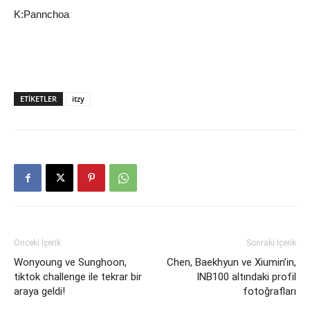
K:Pannchoa
ETIKETLER
itzy
Önceki İçerik
Sonraki İçerik
Wonyoung ve Sunghoon,
Chen, Baekhyun ve Xiumin’in,
tiktok challenge ile tekrar bir
INB100 altındaki profil
araya geldi!
fotoğrafları