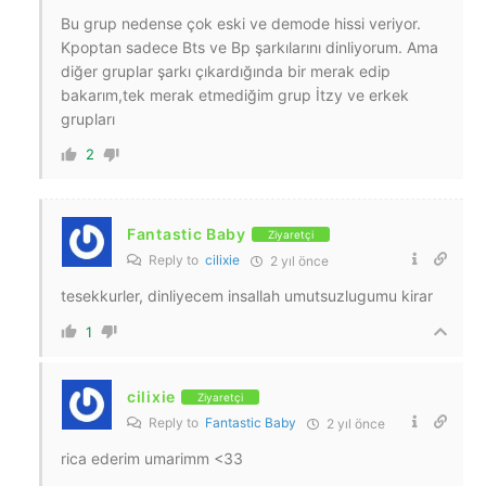
Bu grup nedense çok eski ve demode hissi veriyor.
Kpoptan sadece Bts ve Bp şarkılarını dinliyorum. Ama
diğer gruplar şarkı çıkardığında bir merak edip
bakarım,tek merak etmediğim grup İtzy ve erkek
grupları
2
Fantastic Baby
Ziyaretçi
Reply to
cilixie
2 yıl önce
tesekkurler, dinliyecem insallah umutsuzlugumu kirar
1
cilixie
Ziyaretçi
Reply to
Fantastic Baby
2 yıl önce
rica ederim umarimm <33