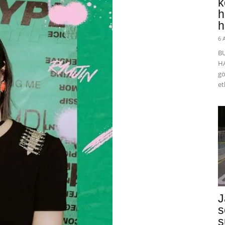
k
h
h
6 
B
HA
gö
et
J
s
s