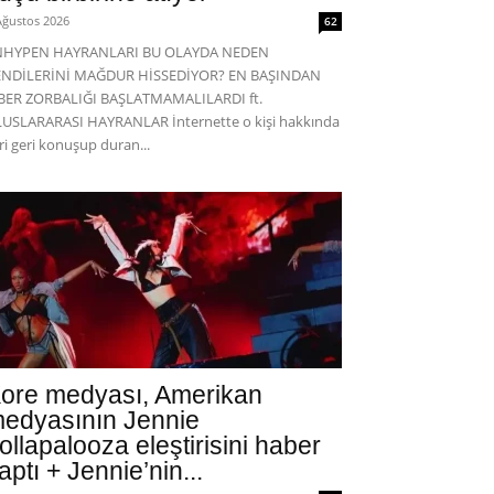
Ağustos 2026
62
NHYPEN HAYRANLARI BU OLAYDA NEDEN
ENDİLERİNİ MAĞDUR HİSSEDİYOR? EN BAŞINDAN
BER ZORBALIĞI BAŞLATMAMALILARDI ft.
USLARARASI HAYRANLAR İnternette o kişi hakkında
eri geri konuşup duran...
ore medyası, Amerikan
edyasının Jennie
ollapalooza eleştirisini haber
aptı + Jennie’nin...