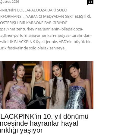
Ağustos 2026
51
ENNIE'NİN LOLLAPALOOZA'DAKİ SOLO
RFORMANSI... YABANCI MEDYADAN SERT ELEŞTİRİ:
ÖSTERİŞLİ BİR KARAOKE BAR GİBİYDİ"
tps://netizenturkey.net/jennienin-lollapalooza-
adliner-performansi-amerikan-medyasi-tarafindan-
estirildi/ BLACKPINK üyesi Jennie, ABD’nin büyük bir
zik festivalinde solo olarak sahneye...
LACKPINK’in 10. yıl dönümü
ncesinde hayranlar hayal
ırıklığı yaşıyor