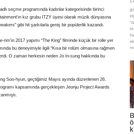
6 
 adlı seçme programında kadınlar kategorisinde birinci
J
PE
rtainment’ın kız grubu ITZY üyesi olarak müzik dünyasına
"G
ers” gibi hit şarkılarla geniş bir popülerlik kazandı.
ht
he
im’in 2017 yapımı “The King” filminde küçük bir rolle yer
el
mü
mında bu deneyimiyle ilgili “Kısa bir rolüm olmasına rağmen
erdi. O zaman herkesin neden Jo In-sung hakkında bu
Jung Soo-hyun, geçtiğimiz Mayıs ayında düzenlenen 26.
i programı kapsamında gerçekleşen Jeonju Project Awards
zanmıştı.
B
ö
k