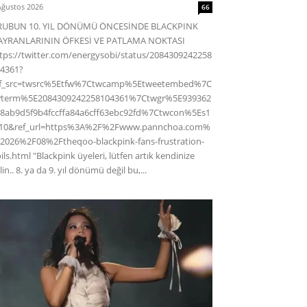
Ağustos 2026
66
RUBUN 10. YIL DÖNÜMÜ ÖNCESİNDE BLACKPINK
AYRANLARININ ÖFKESİ VE PATLAMA NOKTASI
tps://twitter.com/energysobi/status/2084309242258
4361?
ef_src=twsrc%5Etfw%7Ctwcamp%5Etweetembed%7C
wterm%5E2084309242258104361%7Ctwgr%5E939362
8ab9d5f9b4fccffa84a6cff63ebc92fd%7Ctwcon%5Es1
c10&ref_url=https%3A%2F%2Fwww.pannchoa.com%
2026%2F08%2Ftheqoo-blackpink-fans-frustration-
ils.html "Blackpink üyeleri, lütfen artık kendinize
lin.. 8. ya da 9. yıl dönümü değil bu,...