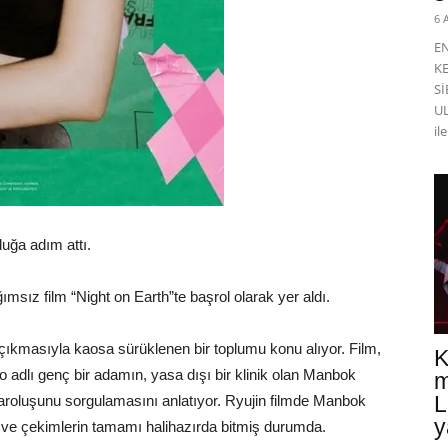
6 
E
K
Sİ
UL
il
uğa adım attı.
msız film “Night on Earth”te başrol olarak yer aldı.
 çıkmasıyla kaosa sürüklenen bir toplumu konu alıyor. Film,
K
 adlı genç bir adamın, yasa dışı bir klinik olan Manbok
m
L
 varoluşunu sorgulamasını anlatıyor. Ryujin filmde Manbok
y
r ve çekimlerin tamamı halihazırda bitmiş durumda.