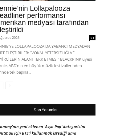
ennie’nin Lollapalooza
eadliner performansı
merikan medyası tarafından
leştirildi
Ağustos 2026
51
ENNIE'YE LOLLAPALOOZA'DA YABANCI MEDYADAN
RT ELEŞTİRİLER: "VOKAL YETERSİZLİĞİ VE
YİRCİLERİN ALANI TERK ETMESİ" BLACKPINK üyesi
nnie, ABD’nin en büyük müzik festivallerinden
rinde tek başına...
Son Yorumlar
ammy’nin yeni eklenen ‘Asya Pop’ kategorisini
nıtmak için BTS’i kullanmak istediği ama