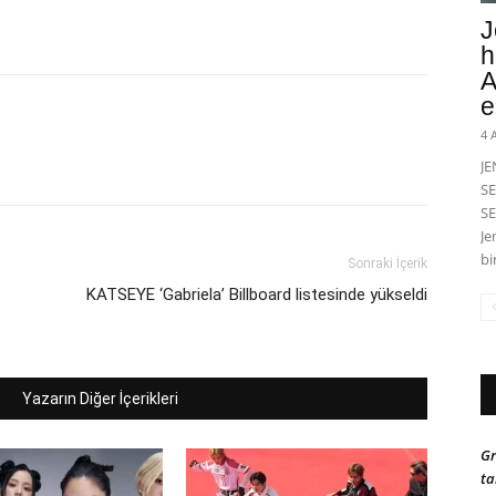
J
h
A
e
4 
J
SE
SE
Je
bi
Sonraki İçerik
KATSEYE ‘Gabriela’ Billboard listesinde yükseldi
Yazarın Diğer İçerikleri
Gr
ta