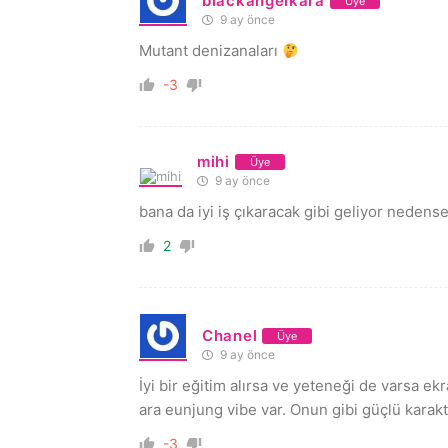
blackangelkara
Üye
9 ay önce
Mutant denizanaları
-3
mihi
Üye
9 ay önce
bana da iyi iş çıkaracak gibi geliyor neden
2
Chanel
Üye
9 ay önce
İyi bir eğitim alırsa ve yeteneği de varsa e
ara eunjung vibe var. Onun gibi güçlü karakte
-3