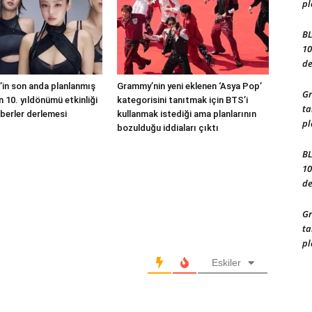
pl
BL
10
de
in son anda planlanmış
Grammy’nin yeni eklenen ‘Asya Pop’
Gr
 10. yıldönümü etkinliği
kategorisini tanıtmak için BTS’i
ta
berler derlemesi
kullanmak istediği ama planlarının
pl
bozulduğu iddiaları çıktı
BL
10
de
Gr
ta
pl
Eskiler