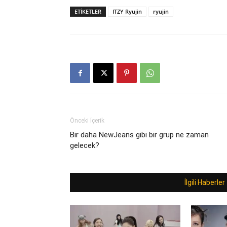
ETIKETLER
ITZY Ryujin
ryujin
Önceki İçerik
Bir daha NewJeans gibi bir grup ne zaman
gelecek?
İlgili Haberler