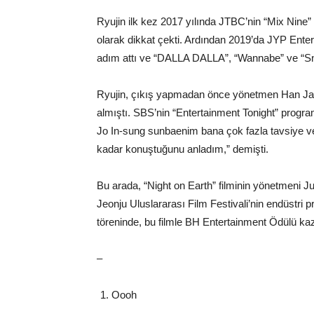
Ryujin ilk kez 2017 yılında JTBC’nin “Mix Nine”
olarak dikkat çekti. Ardından 2019’da JYP Ente
adım attı ve “DALLA DALLA”, “Wannabe” ve “Sneak
Ryujin, çıkış yapmadan önce yönetmen Han Jae-r
almıştı. SBS’nin “Entertainment Tonight” progra
Jo In-sung sunbaenim bana çok fazla tavsiye v
kadar konuştuğunu anladım,” demişti.
Bu arada, “Night on Earth” filminin yönetmeni 
Jeonju Uluslararası Film Festivali’nin endüstr
töreninde, bu filmle BH Entertainment Ödülü ka
–
Oooh