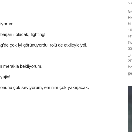
5 
G
H
ht
liyorum.
10
arılı olacak, fighting!
r
t
’de çok iyi görünüyordu, rolü de etkileyiciydi.
55
_
2F
en merakla bekliyorum.
bo
ge
yujin!
 tonunu çok seviyorum, eminim çok yakışacak.