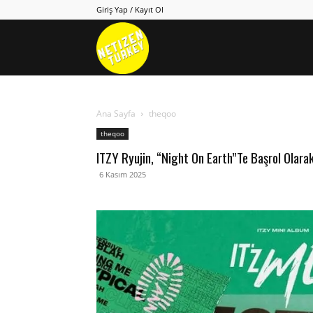
Giriş Yap / Kayıt Ol
Netizen
Turkey
Ana Sayfa
theqoo
theqoo
ITZY Ryujin, “Night On Earth”te Başrol Olara
6 Kasım 2025