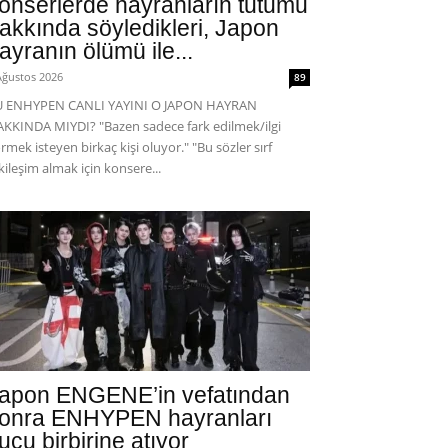
onserlerde hayranların tutumu
akkında söyledikleri, Japon
ayranın ölümü ile...
Ağustos 2026
89
U ENHYPEN CANLI YAYINI O JAPON HAYRAN
KKINDA MIYDI? "Bazen sadece fark edilmek/ilgi
rmek isteyen birkaç kişi oluyor." "Bu sözler sırf
kileşim almak için konsere...
apon ENGENE’in vefatından
onra ENHYPEN hayranları
uçu birbirine atıyor