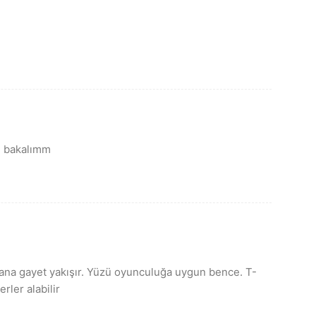
se bakalımm
krana gayet yakışır. Yüzü oyunculuğa uygun bence. T-
rler alabilir