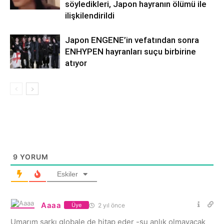
söyledikleri, Japon hayranın ölümü ile
ilişkilendirildi
Japon ENGENE’in vefatından sonra
ENHYPEN hayranları suçu birbirine
atıyor
9
YORUM
Eskiler
Aaaa
2 yıl önce
Üye
Umarım şarkı globale de hitap eder -şu anlık olmayacak