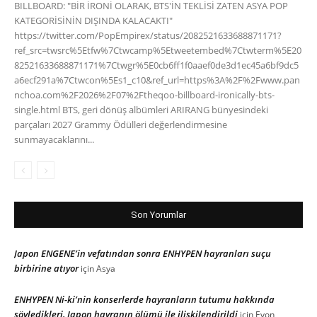
BILLBOARD: "BİR İRONİ OLARAK, BTS'İN TEKLİSİ ZATEN ASYA POP
KATEGORİSİNİN DIŞINDA KALACAKTI"
https://twitter.com/PopEmpirex/status/2082521633688871171?
ref_src=twsrc%5Etfw%7Ctwcamp%5Etweetembed%7Ctwterm%5E20
82521633688871171%7Ctwgr%5E0cb6ff1f0aaef0de3d1ec45a6bf9dc5
a6ecf291a%7Ctwcon%5Es1_c10&ref_url=https%3A%2F%2Fwww.pan
nchoa.com%2F2026%2F07%2Ftheqoo-billboard-ironically-bts-
single.html BTS, geri dönüş albümleri ARIRANG bünyesindeki
parçaları 2027 Grammy Ödülleri değerlendirmesine
sunmayacaklarını...
Son Yorumlar
Japon ENGENE’in vefatından sonra ENHYPEN hayranları suçu
birbirine atıyor
için
Asya
ENHYPEN Ni-ki’nin konserlerde hayranların tutumu hakkında
söyledikleri, Japon hayranın ölümü ile ilişkilendirildi
için
Evon