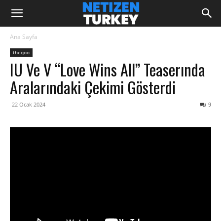
Ana Sayfa
theqoo
IU Ve V “Love Wins All” Teaserında
Aralarındaki Çekimi Gösterdi
22 Ocak 2024
9