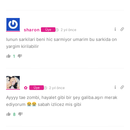
sharon
2 yıl önce
Üye
Iunun sarkilari beni hic sarmiyor umarim bu sarkida on
yargim kirilabilir
1
✿
2 yıl önce
Üye
Ayyyy tae zombi, hayalet gibi bir şey galiba.aşırı merak
ediyorum
sabah izlicez mis gibi
8