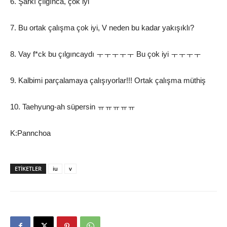
6. Şarkı çılgınca, çok iyi
7. Bu ortak çalışma çok iyi, V neden bu kadar yakışıklı?
8. Vay f*ck bu çılgıncaydı ㅜㅜㅜㅜㅜ Bu çok iyi ㅜㅜㅜㅜ
9. Kalbimi parçalamaya çalışıyorlar!!! Ortak çalışma müthiş
10. Taehyung-ah süpersin ㅠㅠㅠㅠㅠ
K:Pannchoa
ETIKETLER
iu
v