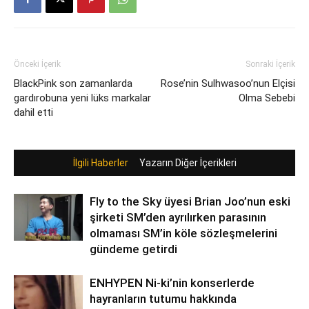
Önceki İçerik
Sonraki İçerik
BlackPink son zamanlarda
Rose’nin Sulhwasoo’nun Elçisi
gardırobuna yeni lüks markalar
Olma Sebebi
dahil etti
İlgili Haberler
Yazarın Diğer İçerikleri
Fly to the Sky üyesi Brian Joo’nun eski
şirketi SM’den ayrılırken parasının
olmaması SM’in köle sözleşmelerini
gündeme getirdi
ENHYPEN Ni-ki’nin konserlerde
hayranların tutumu hakkında