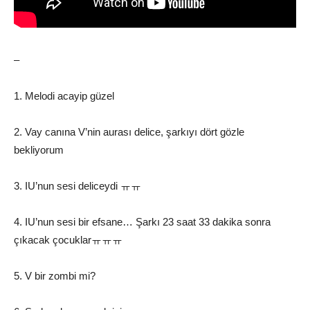
–
1. Melodi acayip güzel
2. Vay canına V’nin aurası delice, şarkıyı dört gözle
bekliyorum
3. IU’nun sesi deliceydi ㅠㅠ
4. IU’nun sesi bir efsane… Şarkı 23 saat 33 dakika sonra
çıkacak çocuklarㅠㅠㅠ
5. V bir zombi mi?