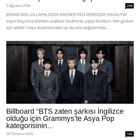
3 Ağustos 2026
208
JENNIE'NİN LOLLAPALOOZA SAHNESİ FECİ DERECEDE HAVALIYDI
Yayın boyunca izlerken aralıksız tezahürat yapıp durdum. Her gösteri
için setlist'i veya düzenlemeleri az da olsa değiştirmesi...
Billboard “BTS zaten şarkısı İngilizce
olduğu için Grammys’te Asya Pop
kategorisinin...
30 Temmuz 2026
186