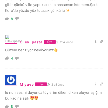
gibi- çünkü v ile yaptıkları klip harcansın istemem.Şarkı
Kore’de yüzde yüz tutacak çünkü iu
8
Cileklipasta
2 yıl önce
Üye
Güzele benziyor bekliyoruzz
4
Miyuvv
2 yıl önce
Üye
Iu nun sesini duyunca tüylerim diken diken oluyor aşığım
bu kadına aşık
8