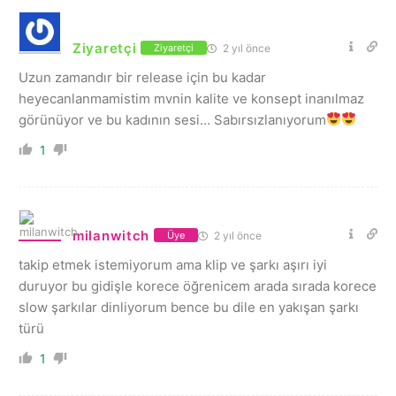
Ziyaretçi
2 yıl önce
Ziyaretçi
Uzun zamandır bir release için bu kadar
heyecanlanmamistim mvnin kalite ve konsept inanılmaz
görünüyor ve bu kadının sesi… Sabırsızlanıyorum
1
milanwitch
2 yıl önce
Üye
takip etmek istemiyorum ama klip ve şarkı aşırı iyi
duruyor bu gidişle korece öğrenicem arada sırada korece
slow şarkılar dinliyorum bence bu dile en yakışan şarkı
türü
1