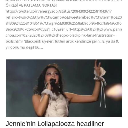
ÖFKESİ VE PATLAMA NOKTASI
https://twitter.com/energysobi/status/2084309242258104361?
ref_src=twsrc%5Etfw%7Ctwcamp%5Etweetembed%7Ctwterm%5E20
84309242258104361%7Ctwgr%5E939362558ab9d5f9b4fccffa84a6cff6
3ebc92fd%7Ctwcon%5Es1_c10&ref_url=https%3A%2F%2Fwww.pann
choa.com%2F2026%2F08%2Ftheqoo-blackpink-fans-frustration-
boils.html "Blackpink üyeleri, lütfen artık kendinize gelin.. 8. ya da 9.
yıl dönümü değil bu,...
Jennie’nin Lollapalooza headliner