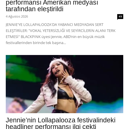
performansı Amerikan medyası
tarafından eleştirildi
4 Ağustos 2026
49
JENNIE'YE LOLLAPALOOZA'DA YABANCI MEDYADAN SERT
ELEŞTİRİLER: "VOKAL YETERSİZLİĞİ VE SEYİRCİLERİN ALANI TERK
ETMESİ" BLACKPINK üyesi Jennie, ABD’nin en büyük müzik
festivallerinden birinde tek başına...
Jennie’nin Lollapalooza festivalindeki
headliner performansı ilgi çekti