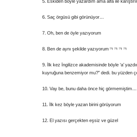
5. Eskiden böyle yazardım ama alfa ile karışt
6. Saç örgüsü gibi görünüyor…
7. Oh, ben de öyle yazıyorum
8. Ben de aynı şekilde yazıyorumㅋㅋㅋㅋ
9. İlk kez İngilizce akademisinde böyle ‘a’ ya
kuyruğuna benzemiyor mu?” dedi. bu yüzden çoğ
10. Vay be, bunu daha önce hiç görmemiştim…
11. İlk kez böyle yazan birini görüyorum
12. El yazısı gerçekten eşsiz ve güzel