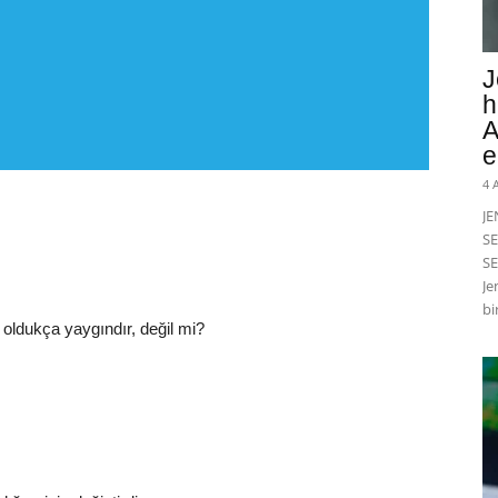
J
h
A
e
4 
J
SE
SE
Je
bi
dukça yaygındır, değil mi?