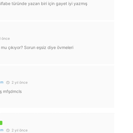
 alfabe türünde yazan biri için gayet iyi yazmış
l önce
mu çıkıyor? Sorun eşsiz diye övmeleri
um
2 yıl önce
ış mfşdmcls
um
2 yıl önce