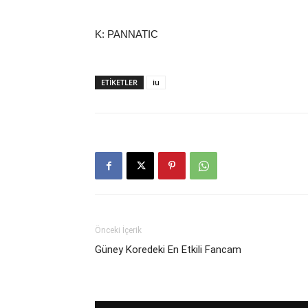
K: PANNATIC
ETIKETLER
iu
Önceki İçerik
Güney Koredeki En Etkili Fancam