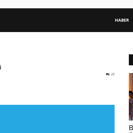
HABER
i
25
ㅋ
B