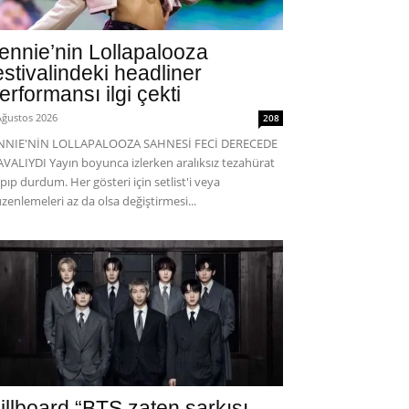
ennie’nin Lollapalooza
estivalindeki headliner
erformansı ilgi çekti
Ağustos 2026
208
ENNIE'NİN LOLLAPALOOZA SAHNESİ FECİ DERECEDE
VALIYDI Yayın boyunca izlerken aralıksız tezahürat
pıp durdum. Her gösteri için setlist'i veya
zenlemeleri az da olsa değiştirmesi...
illboard “BTS zaten şarkısı