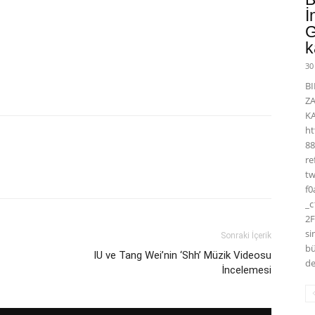
İ
G
k
30
BI
Z
K
ht
88
r
t
f0
_
2F
si
Sonraki İçerik
bü
IU ve Tang Wei’nin ‘Shh’ Müzik Videosu
de
İncelemesi