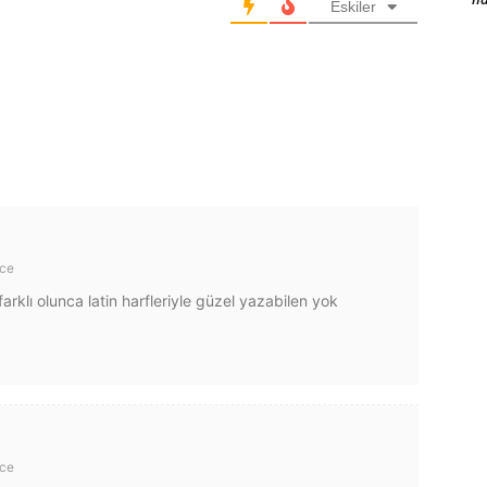
Eskiler
nce
arklı olunca latin harfleriyle güzel yazabilen yok
nce