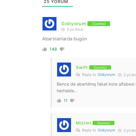
25
YORUM
Gidiyorum
Ziyaretçi
2 yıl önce
Abartılanlarda bugün
148
Swift
Ziyaretçi
Reply to
Gidiyorum
2 yıl ö
Bence de abartılmış fakat kore alfabesi f
herhalde…
11
Mizimi
Ziyaretçi
Reply to
Gidiyorum
2 yıl ö