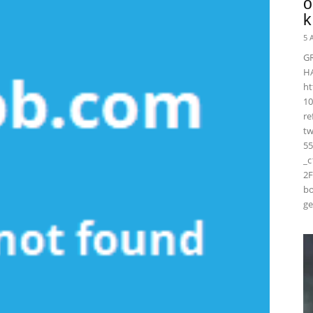
ö
k
5 
G
H
ht
10
r
t
55
_
2F
bo
ge