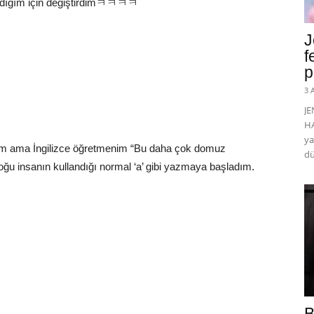
ırıldığım için değiştirdimㅋㅋㅋㅋ
J
f
p
3 
J
HA
ya
zdım ama İngilizce öğretmenim “Bu daha çok domuz
dü
u insanın kullandığı normal ‘a’ gibi yazmaya başladım.
B