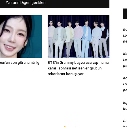
Yazarın Diğer İçerikleri
Ko
Lo
pe
Ko
Lo
n’un son görünümü ilgi
BTS’in Grammy başvurusu yapmama
pe
kararı sonrası netizenler grubun
rekorlarını konuşuyor
Ko
Lo
pe
Ja
ha
BL
ha