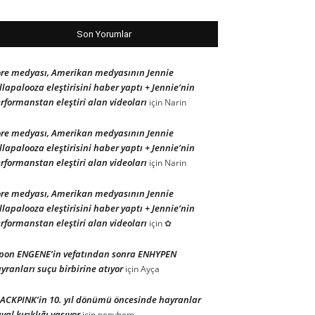
Son Yorumlar
re medyası, Amerikan medyasının Jennie
llapalooza eleştirisini haber yaptı + Jennie’nin
rformanstan eleştiri alan videoları
için
Narin
re medyası, Amerikan medyasının Jennie
llapalooza eleştirisini haber yaptı + Jennie’nin
rformanstan eleştiri alan videoları
için
Narin
re medyası, Amerikan medyasının Jennie
llapalooza eleştirisini haber yaptı + Jennie’nin
rformanstan eleştiri alan videoları
için
✿
pon ENGENE’in vefatından sonra ENHYPEN
yranları suçu birbirine atıyor
için
Ayça
ACKPINK’in 10. yıl dönümü öncesinde hayranlar
yal kırıklığı yaşıyor
için
popybom