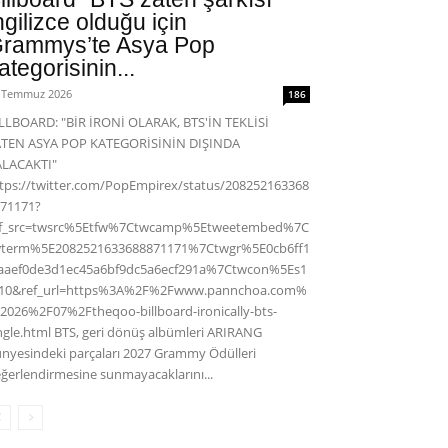
ngilizce olduğu için
rammys’te Asya Pop
ategorisinin...
 Temmuz 2026
186
LLBOARD: "BİR İRONİ OLARAK, BTS'İN TEKLİSİ
ATEN ASYA POP KATEGORİSİNİN DIŞINDA
ALACAKTI"
tps://twitter.com/PopEmpirex/status/208252163368
71171?
ef_src=twsrc%5Etfw%7Ctwcamp%5Etweetembed%7C
wterm%5E2082521633688871171%7Ctwgr%5E0cb6ff1
aaef0de3d1ec45a6bf9dc5a6ecf291a%7Ctwcon%5Es1
c10&ref_url=https%3A%2F%2Fwww.pannchoa.com%
2026%2F07%2Ftheqoo-billboard-ironically-bts-
ngle.html BTS, geri dönüş albümleri ARIRANG
nyesindeki parçaları 2027 Grammy Ödülleri
ğerlendirmesine sunmayacaklarını...