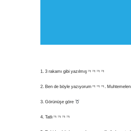
1. 3 rakamı gibi yazılmışㅋㅋㅋㅋ
2. Ben de böyle yazıyorumㅋㅋㅋ. Muhtemelen ol
3. Görünüşe göre
4. Tatlıㅋㅋㅋㅋ