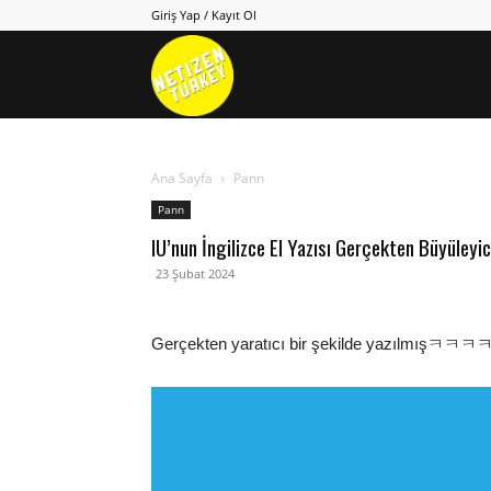
Giriş Yap / Kayıt Ol
Netizen
Turkey
Ana Sayfa
Pann
Pann
IU’nun İngilizce El Yazısı Gerçekten Büyüleyic
23 Şubat 2024
Gerçekten yaratıcı bir şekilde yazılmışㅋㅋㅋ