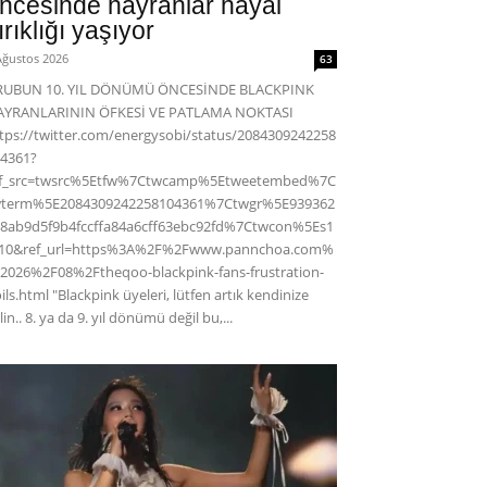
ncesinde hayranlar hayal
ırıklığı yaşıyor
Ağustos 2026
63
RUBUN 10. YIL DÖNÜMÜ ÖNCESİNDE BLACKPINK
AYRANLARININ ÖFKESİ VE PATLAMA NOKTASI
tps://twitter.com/energysobi/status/2084309242258
4361?
ef_src=twsrc%5Etfw%7Ctwcamp%5Etweetembed%7C
wterm%5E2084309242258104361%7Ctwgr%5E939362
8ab9d5f9b4fccffa84a6cff63ebc92fd%7Ctwcon%5Es1
c10&ref_url=https%3A%2F%2Fwww.pannchoa.com%
2026%2F08%2Ftheqoo-blackpink-fans-frustration-
ils.html "Blackpink üyeleri, lütfen artık kendinize
lin.. 8. ya da 9. yıl dönümü değil bu,...