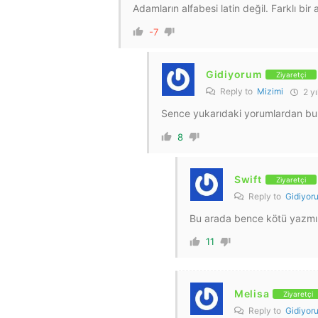
Adamların alfabesi latin değil. Farklı bir
-7
Gidiyorum
Ziyaretçi
Reply to
Mizimi
2 yı
Sence yukarıdaki yorumlardan bu 
8
Swift
Ziyaretçi
Reply to
Gidiyor
Bu arada bence kötü yazm
11
Melisa
Ziyaretçi
Reply to
Gidiyor