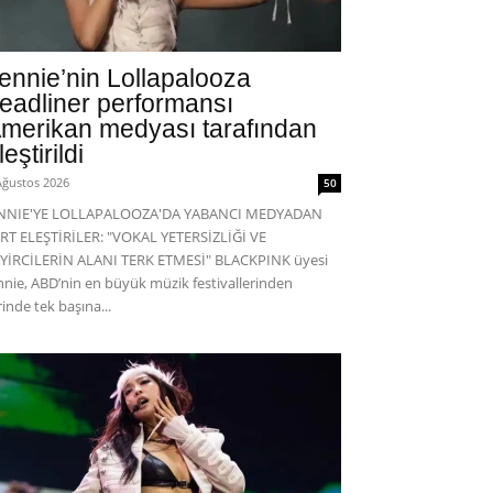
ennie’nin Lollapalooza
eadliner performansı
merikan medyası tarafından
leştirildi
Ağustos 2026
50
ENNIE'YE LOLLAPALOOZA'DA YABANCI MEDYADAN
RT ELEŞTİRİLER: "VOKAL YETERSİZLİĞİ VE
YİRCİLERİN ALANI TERK ETMESİ" BLACKPINK üyesi
nnie, ABD’nin en büyük müzik festivallerinden
rinde tek başına...