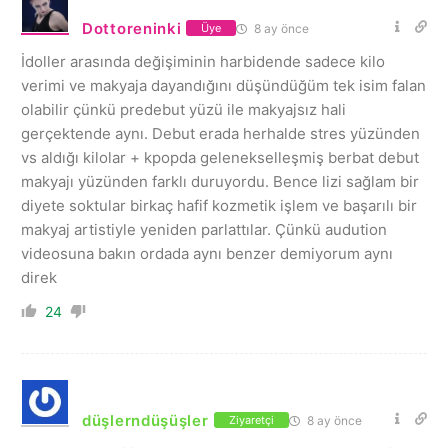
Dottoreninki
8 ay önce
Üye
İdoller arasında değişiminin harbidende sadece kilo
verimi ve makyaja dayandığını düşündüğüm tek isim falan
olabilir çünkü predebut yüzü ile makyajsız hali
gerçektende aynı. Debut erada herhalde stres yüzünden
vs aldığı kilolar + kpopda gelenekselleşmiş berbat debut
makyajı yüzünden farklı duruyordu. Bence lizi sağlam bir
diyete soktular birkaç hafif kozmetik işlem ve başarılı bir
makyaj artistiyle yeniden parlattılar. Çünkü audution
videosuna bakın ordada aynı benzer demiyorum aynı
direk
24
düşlerndüşüşler
8 ay önce
Ziyaretçi