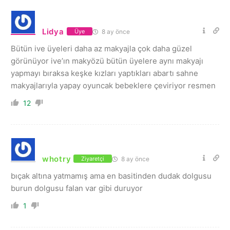
Lidya
8 ay önce
Üye
Bütün ive üyeleri daha az makyajla çok daha güzel
görünüyor ive’ın makyözü bütün üyelere aynı makyajı
yapmayı bıraksa keşke kızları yaptıkları abartı sahne
makyajlarıyla yapay oyuncak bebeklere çeviriyor resmen
12
whotry
8 ay önce
Ziyaretçi
bıçak altına yatmamış ama en basitinden dudak dolgusu
burun dolgusu falan var gibi duruyor
1