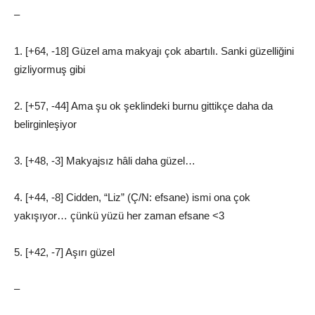
–
1. [+64, -18] Güzel ama makyajı çok abartılı. Sanki güzelliğini
gizliyormuş gibi
2. [+57, -44] Ama şu ok şeklindeki burnu gittikçe daha da
belirginleşiyor
3. [+48, -3] Makyajsız hâli daha güzel…
4. [+44, -8] Cidden, “Liz” (Ç/N: efsane) ismi ona çok
yakışıyor… çünkü yüzü her zaman efsane <3
5. [+42, -7] Aşırı güzel
–