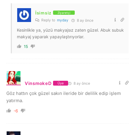
İsimsiz
Ziyaretçi
Reply to
myday
8 ay önce
Kesinlikle ya, yüzü makyajsız zaten güzel. Abuk subuk
makyaj yaparak yapaylaştırıyorlar.
15
VinsmokeD
8 ay önce
Üye
Göz hattın çok güzel sakın ileride bir delilik edip işlem
yatırma.
-6