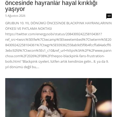
öncesinde hayranlar hayal kırıklığı
yaşıyor
5 Ağustos 2026
60
GRUBUN 10. YIL DÖNÜMÜ ÖNCESİNDE BLACKPINK HAYRANLARININ
ÖFKESİ VE PATLAMA NOKTASI
https://twitter.com/energysobi/status/2084309242258104361?
ref_src=twsrc%5Etfw%7Ctwcamp%5Etweetembed%7Ctwterm%5E20
84309242258104361%7Ctwgr%5E939362558ab9d5f9b4fccffa84a6cff6
3ebc92fd%7Ctwcon%5Es1_c10&ref_url=https%3A%2F%2Fwww.pann
choa.com%2F2026%2F08%2Ftheqoo-blackpink-fans-frustration-
boils.html "Blackpink üyeleri, lütfen artık kendinize gelin.. 8. ya da 9.
yıl dönümü değil bu,...