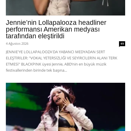
Jennie’nin Lollapalooza headliner
performansı Amerikan medyası
tarafından eleştirildi
4 Ağustos 2026
49
JENNIE'YE LOLLAPALOOZA'DA YABANCI MEDYADAN SERT
ELEŞTİRİLER: "VOKAL YETERSİZLİĞİ VE SEYİRCİLERİN ALANI TERK
ETMESİ" BLACKPINK üyesi Jennie, ABD’nin en büyük müzik
festivallerinden birinde tek başına...