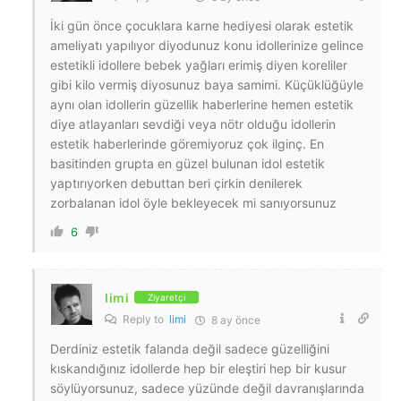
İki gün önce çocuklara karne hediyesi olarak estetik
ameliyatı yapılıyor diyodunuz konu idollerinize gelince
estetikli idollere bebek yağları erimiş diyen koreliler
gibi kilo vermiş diyosunuz baya samimi. Küçüklüğüyle
aynı olan idollerin güzellik haberlerine hemen estetik
diye atlayanları sevdiği veya nötr olduğu idollerin
estetik haberlerinde göremiyoruz çok ilginç. En
basitinden grupta en güzel bulunan idol estetik
yaptırıyorken debuttan beri çirkin denilerek
zorbalanan idol öyle bekleyecek mi sanıyorsunuz
6
limi
Ziyaretçi
Reply to
limi
8 ay önce
Derdiniz estetik falanda değil sadece güzelliğini
kıskandığınız idollerde hep bir eleştiri hep bir kusur
söylüyorsunuz, sadece yüzünde değil davranışlarında