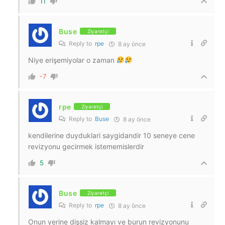
11
Buse
Ziyaretçi
Reply to
rpe
8 ay önce
Niye erişemiyolar o zaman
-7
rpe
Ziyaretçi
Reply to
Buse
8 ay önce
kendilerine duyduklari saygidandir 10 seneye cene
revizyonu gecirmek istememislerdir
5
Buse
Ziyaretçi
Reply to
rpe
8 ay önce
Onun yerine dişsiz kalmayı ve burun revizyonunu