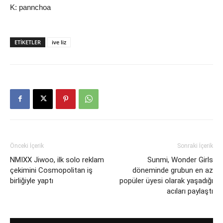
K: pannchoa
ETIKETLER
ive liz
Önceki İçerik
Sonraki İçerik
NMIXX Jiwoo, ilk solo reklam
Sunmi, Wonder Girls
çekimini Cosmopolitan iş
döneminde grubun en az
birliğiyle yaptı
popüler üyesi olarak yaşadığı
acıları paylaştı