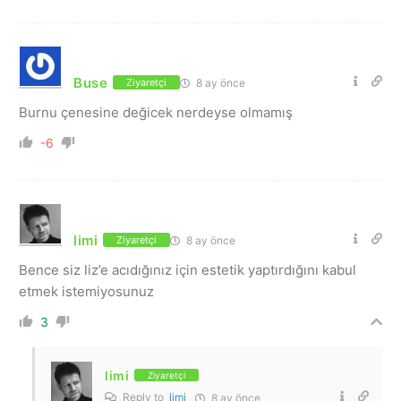
Buse
8 ay önce
Ziyaretçi
Burnu çenesine değicek nerdeyse olmamış
-6
limi
8 ay önce
Ziyaretçi
Bence siz liz’e acıdığınız için estetik yaptırdığını kabul
etmek istemiyosunuz
3
limi
Ziyaretçi
Reply to
limi
8 ay önce