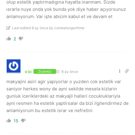
olup estetik yaptırmadıgına hayatta inanmam. Sizde
ısrarla nuye onda yok bunda yok diye haber açıyorsunuz
anlamıyorum. Var işte abicim kabul et ve devam et
Last edited 8 ay önce by comealongwthme
2
vio
8 ay önce
Ziyaretçi
makyajini asiri agir yapiyorlar o yuzden cok estetik var
saniyor herkes wony de ayni sekilde mesela kizlarin
gunluk iceriklerdeki az makyajli halleri cocukluklariyla
ayni resmen ha estetik yaptirsalar da bizi ilgilendirmez de
anlamiyorum bu estetik israr ve nefretini
15