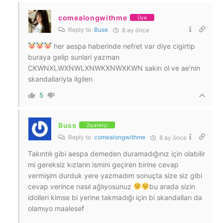
comealongwithme
Üye
Reply to
Buse
8 ay önce
her aespa haberinde nefret var diye cigirtip
buraya gelip sunlari yazman
CKWNXLWXNWLXNWKXNWXKWN sakin ol ve ae’nin
skandallariyla ilgilen
5
Buse
Ziyaretçi
Reply to
comealongwithme
8 ay önce
Takıntılı gibi aespa demeden duramadığınız için olabilir
mi gereksiz kızların ismini geçiren birine cevap
vermişim durduk yere yazmadım sonuçta size siz gibi
cevap verince nasıl ağlıyosunuz
bu arada sizin
idolleri kimse bi yerine takmadığı için bi skandalları da
olamıyo maalesef