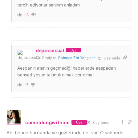
tercih ediyorlar sanırım anladım
-3
dejunsexual
Üye
Reply to
Babayla Zor Yarışırlar
8 ay önce
Aespanın a’sının geçmediği haberlerde aespadan
bahsediyosun takıntılı olmak zor olmalı
-7
comealongwithme
8 ay önce
Üye
Abi bence burnunda ve gözlerinde net var. O sahnede