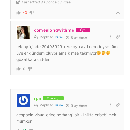
Last edited 8 ay önce by Buse
-3
comealongwithme
Üye
Reply to
Buse
8 ay önce
tek ay içinde 29493929 kere ayrı ayri neredeyse tüm
üyeler gündem oluyor ama kimse takmıyor
güzel kafa cidden.
0
rpe
Ziyaretçi
Reply to
Buse
8 ay önce
aespanin visuallerine herhangi bir klinikte erisebilmek
mumkun