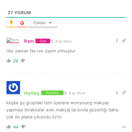
27
YORUM
Eskiler
Rsm
8 ay önce
Üye
Her zaman fav ive üyem olmuştur
29
myday
8 ay önce
Ziyaretçi
keşke şu gruptaki tüm üyelere wonyoung makyajı
yapmayı bıraksalar eski makyaj tarzında güzelliği daha
çok ön plana çıkıyodu liz’in
44