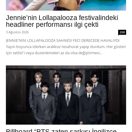
Jennie’nin Lollapalooza festivalindeki
headliner performansı ilgi çekti
3 Ağustos 2026
208
JENNIE'NİN LOLLAPALOOZA SAHNESİ FECİ DERECEDE HAVALIYDI
Yayın boyunca izlerken aralıksız tezahürat yapıp durdum. Her gösteri
için setlist'i veya düzenlemeleri az da olsa değiştirmesi...
Billboard “BTS zaten şarkısı İngilizce