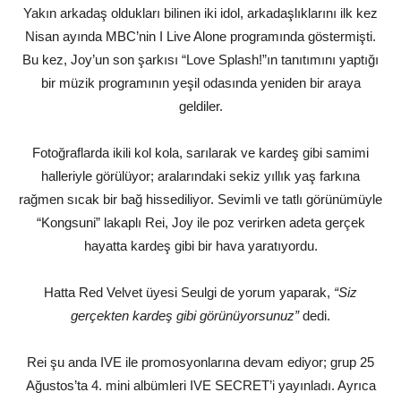
Yakın arkadaş oldukları bilinen iki idol, arkadaşlıklarını ilk kez
Nisan ayında MBC’nin I Live Alone programında göstermişti.
Bu kez, Joy’un son şarkısı “Love Splash!”ın tanıtımını yaptığı
bir müzik programının yeşil odasında yeniden bir araya
geldiler.
Fotoğraflarda ikili kol kola, sarılarak ve kardeş gibi samimi
halleriyle görülüyor; aralarındaki sekiz yıllık yaş farkına
rağmen sıcak bir bağ hissediliyor. Sevimli ve tatlı görünümüyle
“Kongsuni” lakaplı Rei, Joy ile poz verirken adeta gerçek
hayatta kardeş gibi bir hava yaratıyordu.
Hatta Red Velvet üyesi Seulgi de yorum yaparak,
“Siz
gerçekten kardeş gibi görünüyorsunuz”
dedi.
Rei şu anda IVE ile promosyonlarına devam ediyor; grup 25
Ağustos’ta 4. mini albümleri IVE SECRET’i yayınladı. Ayrıca