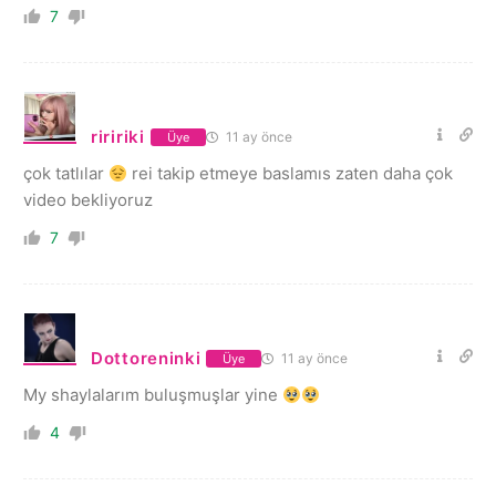
7
riririki
11 ay önce
Üye
çok tatlılar
rei takip etmeye baslamıs zaten daha çok
video bekliyoruz
7
Dottoreninki
11 ay önce
Üye
My shaylalarım buluşmuşlar yine
4