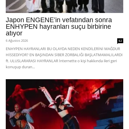
Japon ENGENE’in vefatından sonra
ENHYPEN hayranları suçu birbirine
atıyor
6 Ağustos 2026
62
ENHYPEN HAYRANLARI BU OLAYDA NEDEN KENDİLERİNİ MAĞDUR
HİSSEDİYOR? EN BAŞINDAN SİBER ZORBALIĞI BAŞLATMAMALILARDI
ft. ULUSLARARASI HAYRANLAR İnternette o kişi hakkında ileri geri
konuşup duran...