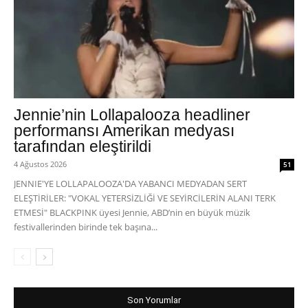
Jennie’nin Lollapalooza headliner
performansı Amerikan medyası
tarafından eleştirildi
4 Ağustos 2026
51
JENNIE'YE LOLLAPALOOZA'DA YABANCI MEDYADAN SERT
ELEŞTİRİLER: "VOKAL YETERSİZLİĞİ VE SEYİRCİLERİN ALANI TERK
ETMESİ" BLACKPINK üyesi Jennie, ABD’nin en büyük müzik
festivallerinden birinde tek başına...
Son Yorumlar