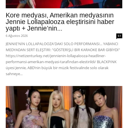
Kore medyası, Amerikan medyasının
Jennie Lollapalooza eleştirisini haber
yaptı + Jennie’nin...
6 Ağustos 2026
51
JENNIE'NİN LOLLAPALOOZA'DAKİ SOLO PERFORMANSI... YABANCI
MEDYADAN SERT ELEŞTİRİ: "GÖSTERİŞLİ BİR KARAOKE BAR GİBİYDİ"
https://netizenturkey.net/jennienin-lollapalooza-headliner-
performansi-amerikan-medyasi-tarafindan-elestirildi/ BLACKPINK
üyesi Jennie, ABD’nin büyük bir müzik festivalinde solo olarak
sahneye...