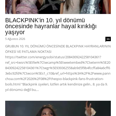
BLACKPINK’in 10. yıl dönümü
öncesinde hayranlar hayal kırıklığı
yaşıyor
5 Ağustos 2026
66
GRUBUN 10. YIL DÖNÜMÜ ÖNCESİNDE BLACKPINK HAYRANLARININ
ÖFKESİ VE PATLAMA NOKTASI
https://twitter.com/energysobi/status/2084309242258104361?
ref_src=twsrc%5Etfw%7Ctwcamp%5Etweetembed%7Ctwterm%5E20
84309242258104361%7Ctwgr%5E939362558ab9d5f9b4fccffa84a6cff6
3ebc92fd%7Ctwcon%5Es1_c10&ref_url=https%3A%2F%2Fwww.pann
choa.com%2F2026%2F08%2Ftheqoo-blackpink-fans-frustration-
boils.html "Blackpink üyeleri, lütfen artık kendinize gelin.. 8. ya da 9.
yıl dönümü değil bu,...