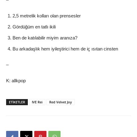
2,5 metrelik kolları olan prensesler
Gördüğüm en tatlı ikili
Ben de katılabilir miyim aranıza?
Bu arkadaşlık hem iyileştirici hem de iç ısıtan cinsten
–
K: allkpop
ETIKETLER
IVE Rei
Red Velvet Joy