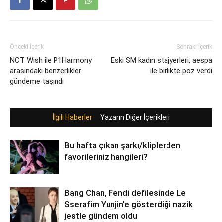
Önceki İçerik
Sonraki İçerik
NCT Wish ile P1Harmony
Eski SM kadın stajyerleri, aespa
arasındaki benzerlikler
ile birlikte poz verdi
gündeme taşındı
İlgili Haberler
Yazarın Diğer İçerikleri
Bu hafta çıkan şarkı/kliplerden
favorileriniz hangileri?
Bang Chan, Fendi defilesinde Le
Sserafim Yunjin’e gösterdiği nazik
jestle gündem oldu