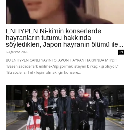
ENHYPEN Ni-ki’nin konserlerde
hayranların tutumu hakkında
söyledikleri, Japon hayranın ölümü ile...
6 Ağustos 2026
89
BU ENHYPEN CANLI YAYINI O JAPON HAYRAN HAKKINDA MIYDI?
"Bazen sadece fark edilmek/ilgi görmek isteyen birkaç kişi oluyor."
"Bu sözler sırf etkileşim almak için konsere...