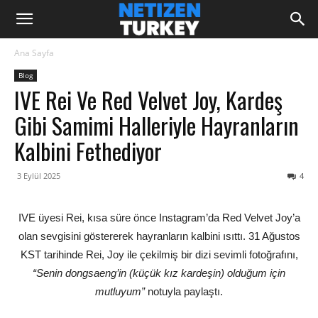
Ana Sayfa
Blog
IVE Rei Ve Red Velvet Joy, Kardeş
Gibi Samimi Halleriyle Hayranların
Kalbini Fethediyor
3 Eylül 2025
4
IVE üyesi Rei, kısa süre önce Instagram’da Red Velvet Joy’a
olan sevgisini göstererek hayranların kalbini ısıttı. 31 Ağustos
KST tarihinde Rei, Joy ile çekilmiş bir dizi sevimli fotoğrafını,
“Senin dongsaeng’in (küçük kız kardeşin) olduğum için
mutluyum”
notuyla paylaştı.