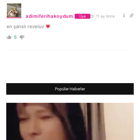
adimiferihakoydum
11 ay önce
Üye
en şanslı reveluv
5
Popüler Haberler