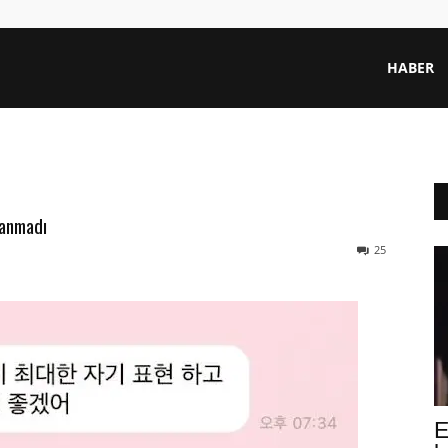
HABER
lanmadı
25
E