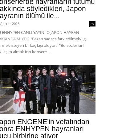
onserlerde hayranların tutumu
akkında söyledikleri, Japon
ayranın ölümü ile...
Ağustos 2026
89
U ENHYPEN CANLI YAYINI O JAPON HAYRAN
KKINDA MIYDI? "Bazen sadece fark edilmek/ilgi
rmek isteyen birkaç kişi oluyor." "Bu sözler sırf
kileşim almak için konsere...
apon ENGENE’in vefatından
onra ENHYPEN hayranları
uçu birbirine atıyor