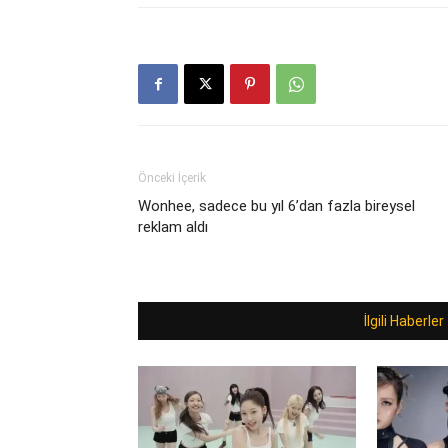
Önceki İçerik
Wonhee, sadece bu yıl 6’dan fazla bireysel
reklam aldı
İlgili Haberler