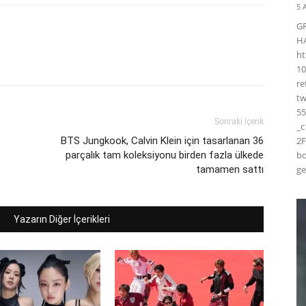
5 
G
H
ht
10
r
t
55
Sonraki İçerik
_
BTS Jungkook, Calvin Klein için tasarlanan 36
2F
parçalık tam koleksiyonu birden fazla ülkede
bo
tamamen sattı
ge
Yazarın Diğer İçerikleri