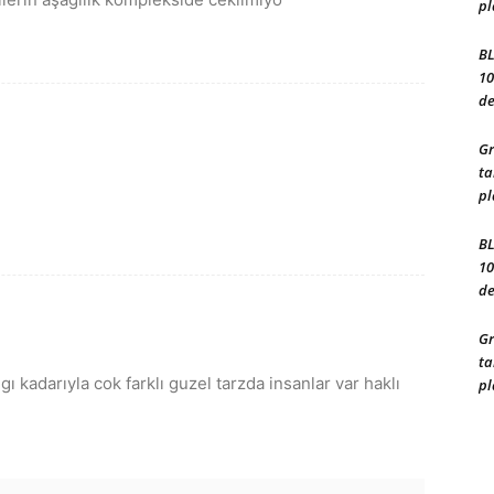
pl
BL
10
de
Gr
ta
pl
BL
10
de
Gr
ta
kadarıyla cok farklı guzel tarzda insanlar var haklı
pl