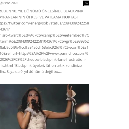
Ağustos 2026
66
RUBUN 10. YIL DÖNÜMÜ ÖNCESİNDE BLACKPINK
AYRANLARININ ÖFKESİ VE PATLAMA NOKTASI
tps://twitter.com/energysobi/status/2084309242258
4361?
ef_src=twsrc%5Etfw%7Ctwcamp%5Etweetembed%7C
wterm%5E2084309242258104361%7Ctwgr%5E939362
8ab9d5f9b4fccffa84a6cff63ebc92fd%7Ctwcon%5Es1
c10&ref_url=https%3A%2F%2Fwww.pannchoa.com%
2026%2F08%2Ftheqoo-blackpink-fans-frustration-
ils.html "Blackpink üyeleri, lütfen artık kendinize
lin.. 8. ya da 9. yıl dönümü değil bu,...