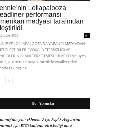
ennie’nin Lollapalooza
eadliner performansı
merikan medyası tarafından
leştirildi
Ağustos 2026
51
ENNIE'YE LOLLAPALOOZA'DA YABANCI MEDYADAN
RT ELEŞTİRİLER: "VOKAL YETERSİZLİĞİ VE
YİRCİLERİN ALANI TERK ETMESİ" BLACKPINK üyesi
nnie, ABD’nin en büyük müzik festivallerinden
rinde tek başına...
Son Yorumlar
ammy’nin yeni eklenen ‘Asya Pop’ kategorisini
nıtmak için BTS’i kullanmak istediği ama