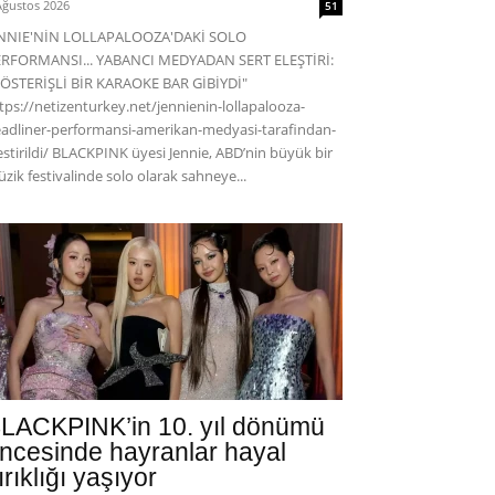
Ağustos 2026
51
ENNIE'NİN LOLLAPALOOZA'DAKİ SOLO
RFORMANSI... YABANCI MEDYADAN SERT ELEŞTİRİ:
ÖSTERİŞLİ BİR KARAOKE BAR GİBİYDİ"
tps://netizenturkey.net/jennienin-lollapalooza-
adliner-performansi-amerikan-medyasi-tarafindan-
estirildi/ BLACKPINK üyesi Jennie, ABD’nin büyük bir
zik festivalinde solo olarak sahneye...
LACKPINK’in 10. yıl dönümü
ncesinde hayranlar hayal
ırıklığı yaşıyor