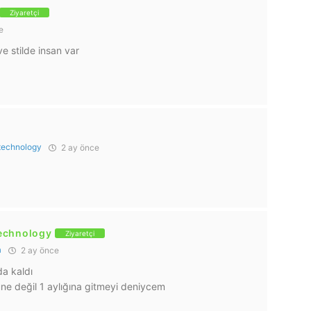
Ziyaretçi
e
e stilde insan var
technology
2 ay önce
echnology
Ziyaretçi
a
2 ay önce
a kaldı
ne değil 1 aylığına gitmeyi deniycem