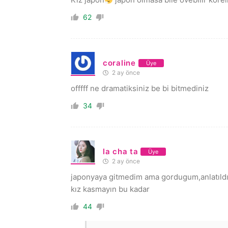
62
coraline
Üye
2 ay önce
offfff ne dramatiksiniz be bi bitmediniz
34
la cha ta
Üye
2 ay önce
japonyaya gitmedim ama gordugum,anlatıldıgı 
kız kasmayın bu kadar
44