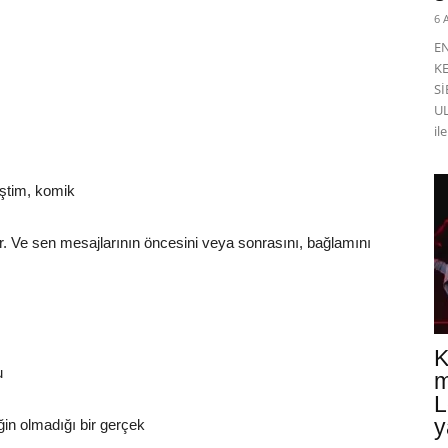
6 
E
K
Sİ
UL
il
ştim, komik
r. Ve sen mesajlarının öncesini veya sonrasını, bağlamını
K
u
m
L
y
iğin olmadığı bir gerçek