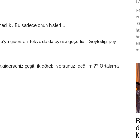
6 
J
PE
"G
edi ki. Bu sadece onun hisleri…
ht
he
’ya gidersen Tokyo’da da aynısı geçerlidir. Söylediği şey
el
mü
 giderseniz çeşitlilik görebiliyorsunuz, değil mi?? Ortalama
B
ö
k