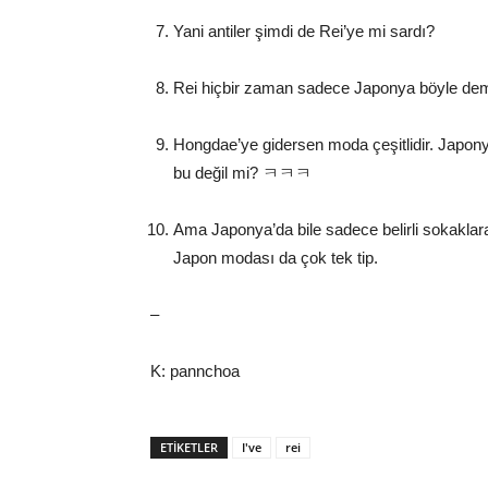
Yani antiler şimdi de Rei’ye mi sardı?
Rei hiçbir zaman sadece Japonya böyle dem
Hongdae’ye gidersen moda çeşitlidir. Japonya
bu değil mi? ㅋㅋㅋ
Ama Japonya’da bile sadece belirli sokaklara
Japon modası da çok tek tip.
–
K: pannchoa
ETIKETLER
I've
rei