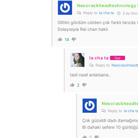
Neocrackheadtechnology
Reply to
la cha ta
2 ay önc
Gittim gördüm cidden çok farklı tarzda v
Dolayısıyla Rei chan haklı
14
la cha ta
Üye
Reply to
Neocrackhead
tadi nasil anlatsana..
2
Neocrackheadt
Reply to
la cha t
Çok güzeldi dadı damağımd
Bi dahaki sefere 10 günlüğü
0