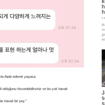
k
h
h
6 
B
HA
gö
et
la ifade ederek yaşasa.
i olduğunu hissedebilirsiniz ve bu çok havalı
J
s
r havalı bir şey.”
s