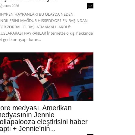
Ağustos 2026
62
NHYPEN HAYRANLARI BU OLAYDA NEDEN
ENDİLERİNİ MAĞDUR HİSSEDİYOR? EN BAŞINDAN
BER ZORBALIĞI BAŞLATMAMALILARDI ft.
USLARARASI HAYRANLAR İnternette o kişi hakkında
eri geri konuşup duran...
ore medyası, Amerikan
edyasının Jennie
ollapalooza eleştirisini haber
aptı + Jennie’nin...