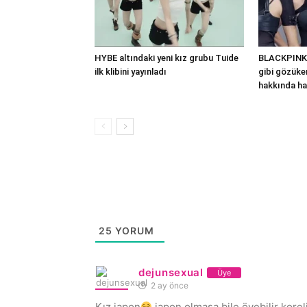
HYBE altındaki yeni kız grubu Tuide
BLACKPINK’
ilk klibini yayınladı
gibi gözüken
hakkında ha
25
YORUM
dejunsexual
Üye
2 ay önce
Kız japon
japon olmasa bile övebilir korel