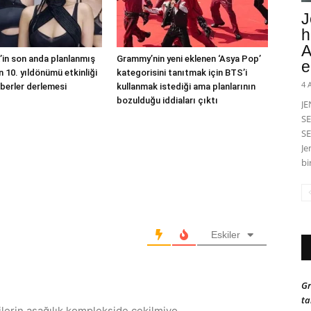
J
h
A
in son anda planlanmış
Grammy’nin yeni eklenen ‘Asya Pop’
e
 10. yıldönümü etkinliği
kategorisini tanıtmak için BTS’i
4 
berler derlemesi
kullanmak istediği ama planlarının
bozulduğu iddiaları çıktı
J
SE
SE
Je
bi
Eskiler
Gr
ta
ilerin aşağılık komplekside cekilmiyo