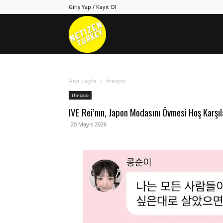
Giriş Yap / Kayıt Ol
Netizen
Turkey
Ana Sayfa
theqoo
theqoo
IVE Rei’nın, Japon Modasını Övmesi Hoş Karşı
20 Mayıs 2026