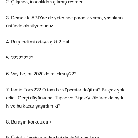
2. Çılgınca, insanlıktan çıkmış resmen
3. Demek ki ABD’de de yeterince paranız varsa, yasaların
üstünde olabiliyorsunuz
4. Bu şimdi mi ortaya çıktı? Hul
5. ?????????
6. Vay be, bu 2020’de mi olmuş???
7.Jamie Foxx??? O tam bir süperstar değil mi? Bu çok şok
edici. Gerçi düşünsene, Tupac ve Biggie’yi öldüren de oydu…
Niye bu kadar şaşırdım ki?
8. Bu aşırı korkutucu ㄷㄷ
9. Üstelik Jamie sıradan biri de değil, nasıl olur…