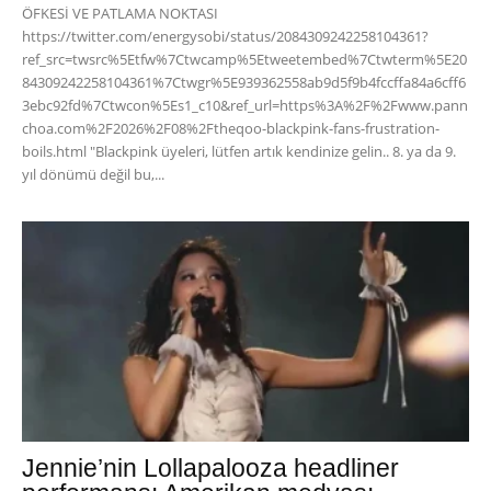
ÖFKESİ VE PATLAMA NOKTASI
https://twitter.com/energysobi/status/2084309242258104361?
ref_src=twsrc%5Etfw%7Ctwcamp%5Etweetembed%7Ctwterm%5E20
84309242258104361%7Ctwgr%5E939362558ab9d5f9b4fccffa84a6cff6
3ebc92fd%7Ctwcon%5Es1_c10&ref_url=https%3A%2F%2Fwww.pann
choa.com%2F2026%2F08%2Ftheqoo-blackpink-fans-frustration-
boils.html "Blackpink üyeleri, lütfen artık kendinize gelin.. 8. ya da 9.
yıl dönümü değil bu,...
Jennie’nin Lollapalooza headliner