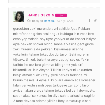
HANDE GEZGIN
Üye
Reply to
namida.
1 yıl önce
gercekten zeki murende ayni sekilde Ajda Pekkan
mikrofondan gelen sesi boguk buldugu icin vokallere
echo yapmalarini soyluyor yapiyorlar da konser bitiyor
ajda pekkan showu bitirip sahne arkasina gectiginde
zeki murenin ajda pekkani kiskanmasi uzerine
vokallerini tekme tokat dovdurtuyor. Zeki murenin
t@cavz timleri, bulent ersoya yaptigi seyler. Yakin
tarihte ise eskilere gitmeye bile gerek yok sirf
kiskandiklari icin Aleyna Tilkinin kariyerini kokunden
kesip atmalari kiz kafayi yedi herkes farkinda mi
bunun mesela. Aleyna Tilki bi ara amerikada konserler
falan veriyodu simdi oses turkiyeye zar zor cikiyor.
ayrica hakan uralda tekme tokat sibel cani dovmustu.
sezen aksu ise konusalim diye sahne arkasina cagirip
2 tane devasa adama yildiz tilbeyi dovdurup disari