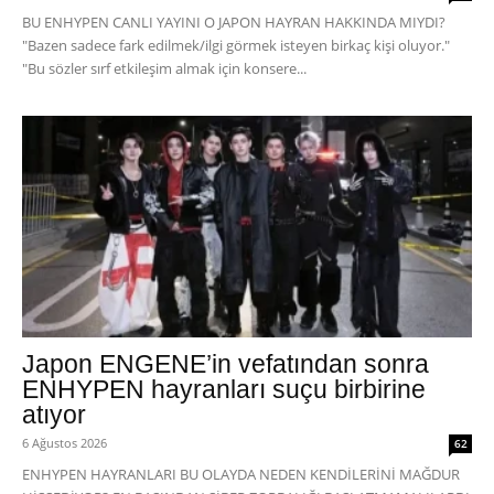
BU ENHYPEN CANLI YAYINI O JAPON HAYRAN HAKKINDA MIYDI?
"Bazen sadece fark edilmek/ilgi görmek isteyen birkaç kişi oluyor."
"Bu sözler sırf etkileşim almak için konsere...
Japon ENGENE’in vefatından sonra
ENHYPEN hayranları suçu birbirine
atıyor
6 Ağustos 2026
62
ENHYPEN HAYRANLARI BU OLAYDA NEDEN KENDİLERİNİ MAĞDUR