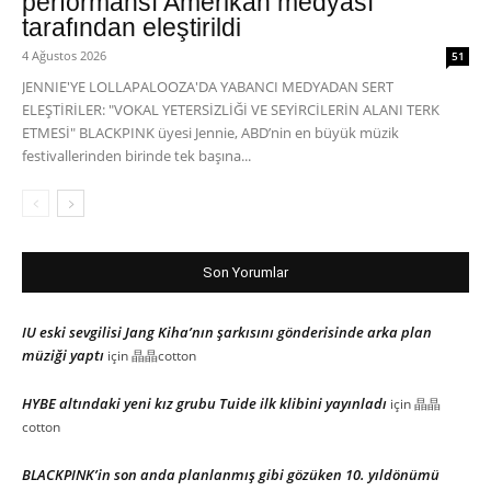
performansı Amerikan medyası
tarafından eleştirildi
4 Ağustos 2026
51
JENNIE'YE LOLLAPALOOZA'DA YABANCI MEDYADAN SERT
ELEŞTİRİLER: "VOKAL YETERSİZLİĞİ VE SEYİRCİLERİN ALANI TERK
ETMESİ" BLACKPINK üyesi Jennie, ABD’nin en büyük müzik
festivallerinden birinde tek başına...
Son Yorumlar
IU eski sevgilisi Jang Kiha’nın şarkısını gönderisinde arka plan
müziği yaptı
için
晶晶cotton
HYBE altındaki yeni kız grubu Tuide ilk klibini yayınladı
için
晶晶
cotton
BLACKPINK’in son anda planlanmış gibi gözüken 10. yıldönümü