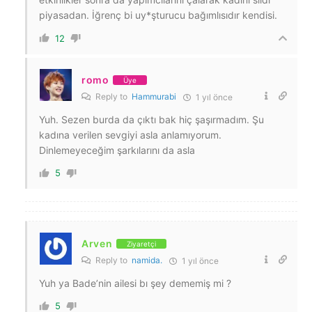
piyasadan. İğrenç bi uy*şturucu bağımlısıdır kendisi.
12
romo
Üye
Reply to
Hammurabi
1 yıl önce
Yuh. Sezen burda da çıktı bak hiç şaşırmadım. Şu
kadına verilen sevgiyi asla anlamıyorum.
Dinlemeyeceğim şarkılarını da asla
5
Arven
Ziyaretçi
Reply to
namida.
1 yıl önce
Yuh ya Bade’nin ailesi bı şey dememiş mi ?
5