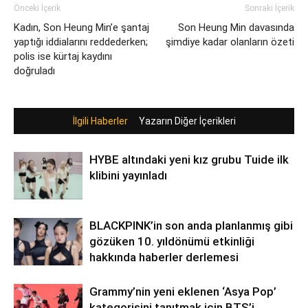
Önceki İçerik
Sonraki İçerik
Kadın, Son Heung Min’e şantaj
Son Heung Min davasında
yaptığı iddialarını reddederken;
şimdiye kadar olanların özeti
polis ise kürtaj kaydını
doğruladı
İlgili Haberler
Yazarın Diğer İçerikleri
HYBE altındaki yeni kız grubu Tuide ilk
klibini yayınladı
BLACKPINK’in son anda planlanmış gibi
gözüken 10. yıldönümü etkinliği
hakkında haberler derlemesi
Grammy’nin yeni eklenen ‘Asya Pop’
kategorisini tanıtmak için BTS’i