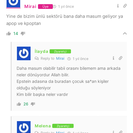
Mirai
1 yıl önce
Üye
Yine de bizim ünlü sektörü bana daha masum geliyor ya
apop ve kpoptan
14
İlayda
Ziyaretçi
Reply to
Mirai
1 yıl önce
Daha masum olabilir tabii orasını bilemem ama arkada
neler dönüyordur Allah bilir.
Epstein adasına da buradan çocuk sa*an kişiler
olduğu söyleniyor
Kim bilir başka neler vardır
26
Melena
Ziyaretçi
Reply to
Mirai