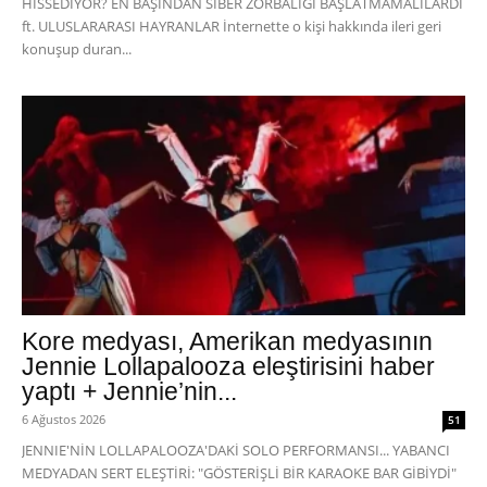
HİSSEDİYOR? EN BAŞINDAN SİBER ZORBALIĞI BAŞLATMAMALILARDI
ft. ULUSLARARASI HAYRANLAR İnternette o kişi hakkında ileri geri
konuşup duran...
Kore medyası, Amerikan medyasının
Jennie Lollapalooza eleştirisini haber
yaptı + Jennie’nin...
6 Ağustos 2026
51
JENNIE'NİN LOLLAPALOOZA'DAKİ SOLO PERFORMANSI... YABANCI
MEDYADAN SERT ELEŞTİRİ: "GÖSTERİŞLİ BİR KARAOKE BAR GİBİYDİ"