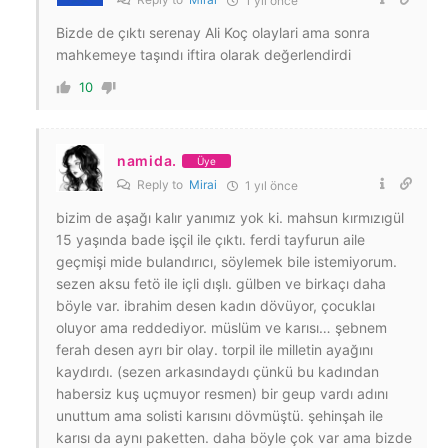
1 yıl önce
Bizde de çıktı serenay Ali Koç olaylari ama sonra
mahkemeye taşındı iftira olarak değerlendirdi
10
namida.
Üye
Reply to
Mirai
1 yıl önce
bizim de aşağı kalır yanımız yok ki. mahsun kırmızıgül
15 yaşında bade işçil ile çıktı. ferdi tayfurun aile
geçmişi mide bulandırıcı, söylemek bile istemiyorum.
sezen aksu fetö ile içli dışlı. gülben ve birkaçı daha
böyle var. ibrahim desen kadın dövüyor, çocuklaı
oluyor ama reddediyor. müslüm ve karısı… şebnem
ferah desen ayrı bir olay. torpil ile milletin ayağını
kaydırdı. (sezen arkasındaydı çünkü bu kadından
habersiz kuş uçmuyor resmen) bir geup vardı adını
unuttum ama solisti karısını dövmüştü. şehinşah ile
karısı da aynı paketten. daha böyle çok var ama bizde