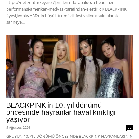
https://netizenturkey.net/jennienin-lollapalooza-headliner-
performansi-amerikan-medyasi-tarafindan-elestirildi/ BLACKPINK
üyesi Jennie, ABD’nin büyük bir müzik festivalinde solo olarak
sahneye...
BLACKPINK’in 10. yıl dönümü
öncesinde hayranlar hayal kırıklığı
yaşıyor
5 Ağustos 2026
66
GRUBUN 10. YIL DÖNÜMÜ ÖNCESİNDE BLACKPINK HAYRANLARININ