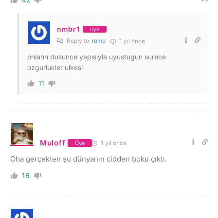
nmbr1
Üye
Reply to
romo
1 yıl önce
onların dusunce yapısıyla uyustugun surece
ozgurlukler ulkesi
11
Muloff
1 yıl önce
Üye
Oha gerçekten şu dünyanın cidden boku çıktı.
16