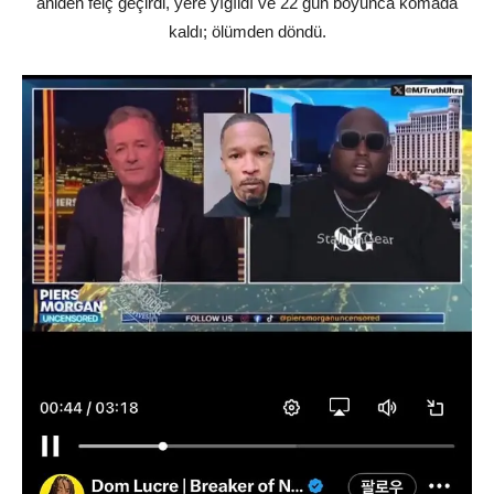
aniden felç geçirdi, yere yığıldı ve 22 gün boyunca komada
kaldı; ölümden döndü.