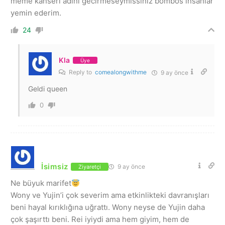
meme kanseri adini gecirmeseymissiniz bombos insanlar
yemin ederim.
24
Kla
Üye
Reply to
comealongwithme
9 ay önce
Geldi queen
0
İsimsiz
9 ay önce
Ziyaretçi
Ne büyuk marifet
Wony ve Yujin’i çok severim ama etkinlikteki davranışları
beni hayal kırıklığına uğrattı. Wony neyse de Yujin daha
çok şaşırttı beni. Rei iyiydi ama hem giyim, hem de