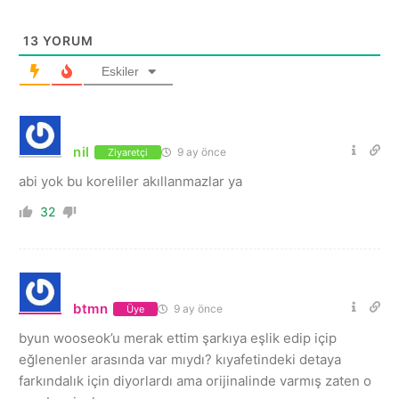
13
YORUM
Eskiler
nil
9 ay önce
Ziyaretçi
abi yok bu koreliler akıllanmazlar ya
32
btmn
9 ay önce
Üye
byun wooseok’u merak ettim şarkıya eşlik edip içip
eğlenenler arasında var mıydı? kıyafetindeki detaya
farkındalık için diyorlardı ama orijinalinde varmış zaten o