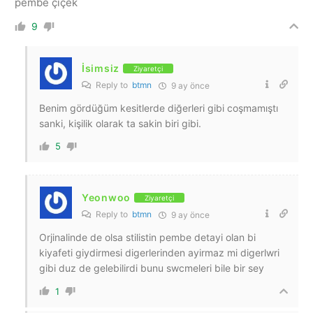
pembe çiçek
9
İsimsiz
Ziyaretçi
Reply to
btmn
9 ay önce
Benim gördüğüm kesitlerde diğerleri gibi coşmamıştı
sanki, kişilik olarak ta sakin biri gibi.
5
Yeonwoo
Ziyaretçi
Reply to
btmn
9 ay önce
Orjinalinde de olsa stilistin pembe detayi olan bi
kiyafeti giydirmesi digerlerinden ayirmaz mi digerlwri
gibi duz de gelebilirdi bunu swcmeleri bile bir sey
1