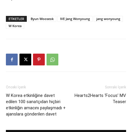
ETIKETLER
Byun Wooseok
IVE Jang Wonyoung
jang wonyoung
W Korea
Önceki İçerik
Sonraki İçerik
W Korea etkinliğine davet
Hearts2Hearts ‘Focus’ MV
edilen 100 sanatçıdan hiçbiri
Teaser
etkinliğin amacını paylaşmadı +
ajanslara gönderilen davet