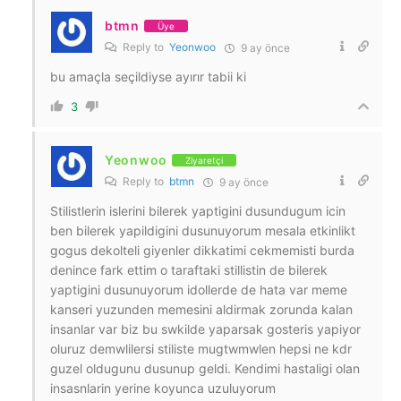
btmn
Üye
Reply to
Yeonwoo
9 ay önce
bu amaçla seçildiyse ayırır tabii ki
3
Yeonwoo
Ziyaretçi
Reply to
btmn
9 ay önce
Stilistlerin islerini bilerek yaptigini dusundugum icin
ben bilerek yapildigini dusunuyorum mesala etkinlikt
gogus dekolteli giyenler dikkatimi cekmemisti burda
denince fark ettim o taraftaki stillistin de bilerek
yaptigini dusunuyorum idollerde de hata var meme
kanseri yuzunden memesini aldirmak zorunda kalan
insanlar var biz bu swkilde yaparsak gosteris yapiyor
oluruz demwlilersi stiliste mugtwmwlen hepsi ne kdr
guzel oldugunu dusunup geldi. Kendimi hastaligi olan
insasnlarin yerine koyunca uzuluyorum