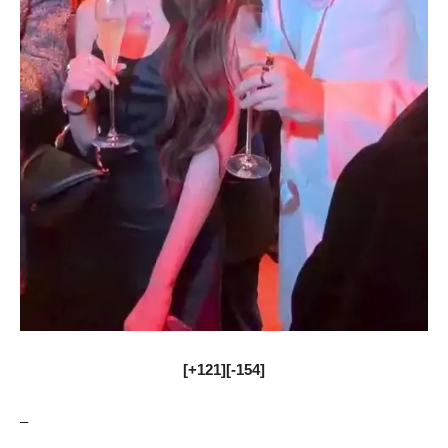
[+121][-154]
–