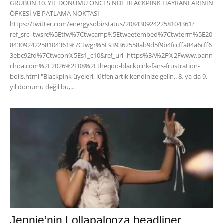
GRUBUN 10. YIL DÖNÜMÜ ÖNCESİNDE BLACKPINK HAYRANLARININ
ÖFKESİ VE PATLAMA NOKTASI
https://twitter.com/energysobi/status/2084309242258104361?
ref_src=twsrc%5Etfw%7Ctwcamp%5Etweetembed%7Ctwterm%5E20
84309242258104361%7Ctwgr%5E939362558ab9d5f9b4fccffa84a6cff6
3ebc92fd%7Ctwcon%5Es1_c10&ref_url=https%3A%2F%2Fwww.pann
choa.com%2F2026%2F08%2Ftheqoo-blackpink-fans-frustration-
boils.html "Blackpink üyeleri, lütfen artık kendinize gelin.. 8. ya da 9.
yıl dönümü değil bu,...
Jennie’nin Lollapalooza headliner