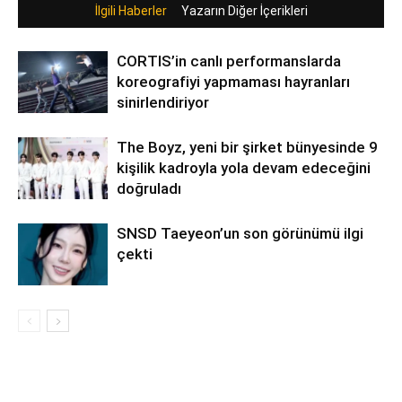
İlgili Haberler
Yazarın Diğer İçerikleri
CORTIS’in canlı performanslarda
koreografiyi yapmaması hayranları
sinirlendiriyor
The Boyz, yeni bir şirket bünyesinde 9
kişilik kadroyla yola devam edeceğini
doğruladı
SNSD Taeyeon’un son görünümü ilgi
çekti