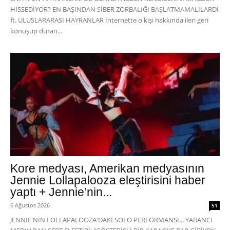
HİSSEDİYOR? EN BAŞINDAN SİBER ZORBALIĞI BAŞLATMAMALILARDI
ft. ULUSLARARASI HAYRANLAR İnternette o kişi hakkında ileri geri
konuşup duran...
Kore medyası, Amerikan medyasının
Jennie Lollapalooza eleştirisini haber
yaptı + Jennie’nin...
6 Ağustos 2026
51
JENNIE'NİN LOLLAPALOOZA'DAKİ SOLO PERFORMANSI... YABANCI