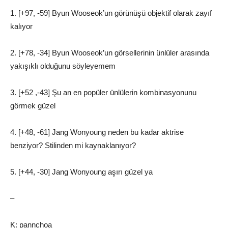
1. [+97, -59] Byun Wooseok’un görünüşü objektif olarak zayıf
kalıyor
2. [+78, -34] Byun Wooseok’un görsellerinin ünlüler arasında
yakışıklı olduğunu söyleyemem
3. [+52 ,-43] Şu an en popüler ünlülerin kombinasyonunu
görmek güzel
4. [+48, -61] Jang Wonyoung neden bu kadar aktrise
benziyor? Stilinden mi kaynaklanıyor?
5. [+44, -30] Jang Wonyoung aşırı güzel ya
–
K: pannchoa