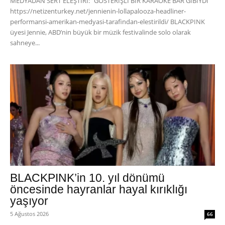
MEDYADAN SERT ELEŞTİRİ: "GÖSTERİŞLİ BİR KARAOKE BAR GİBİYDİ"
https://netizenturkey.net/jennienin-lollapalooza-headliner-
performansi-amerikan-medyasi-tarafindan-elestirildi/ BLACKPINK
üyesi Jennie, ABD’nin büyük bir müzik festivalinde solo olarak
sahneye...
BLACKPINK’in 10. yıl dönümü
öncesinde hayranlar hayal kırıklığı
yaşıyor
5 Ağustos 2026
66