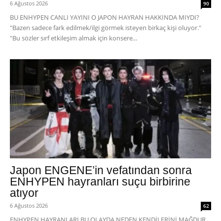
6 Ağustos 2026
90
BU ENHYPEN CANLI YAYINI O JAPON HAYRAN HAKKINDA MIYDI?
"Bazen sadece fark edilmek/ilgi görmek isteyen birkaç kişi oluyor."
"Bu sözler sırf etkileşim almak için konsere...
Japon ENGENE’in vefatından sonra
ENHYPEN hayranları suçu birbirine
atıyor
6 Ağustos 2026
62
ENHYPEN HAYRANLARI BU OLAYDA NEDEN KENDİLERİNİ MAĞDUR