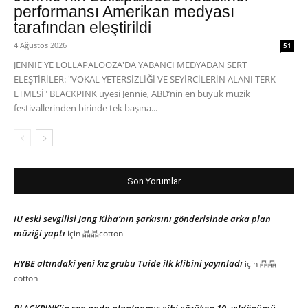
performansı Amerikan medyası
tarafından eleştirildi
4 Ağustos 2026
51
JENNIE'YE LOLLAPALOOZA'DA YABANCI MEDYADAN SERT
ELEŞTİRİLER: "VOKAL YETERSİZLİĞİ VE SEYİRCİLERİN ALANI TERK
ETMESİ" BLACKPINK üyesi Jennie, ABD’nin en büyük müzik
festivallerinden birinde tek başına...
Son Yorumlar
IU eski sevgilisi Jang Kiha’nın şarkısını gönderisinde arka plan
müziği yaptı
için
晶晶cotton
HYBE altındaki yeni kız grubu Tuide ilk klibini yayınladı
için
晶晶
cotton