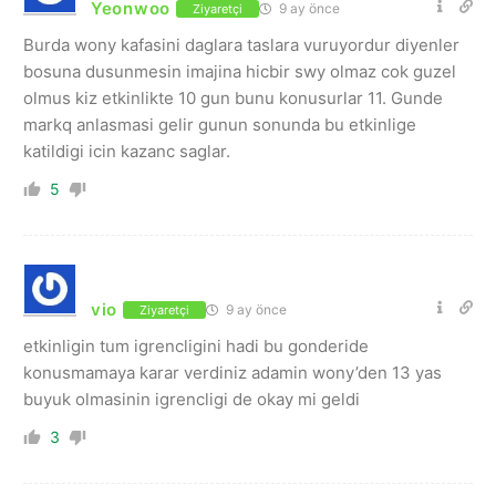
Yeonwoo
9 ay önce
Ziyaretçi
Burda wony kafasini daglara taslara vuruyordur diyenler
bosuna dusunmesin imajina hicbir swy olmaz cok guzel
olmus kiz etkinlikte 10 gun bunu konusurlar 11. Gunde
markq anlasmasi gelir gunun sonunda bu etkinlige
katildigi icin kazanc saglar.
5
vio
9 ay önce
Ziyaretçi
etkinligin tum igrencligini hadi bu gonderide
konusmamaya karar verdiniz adamin wony’den 13 yas
buyuk olmasinin igrencligi de okay mi geldi
3